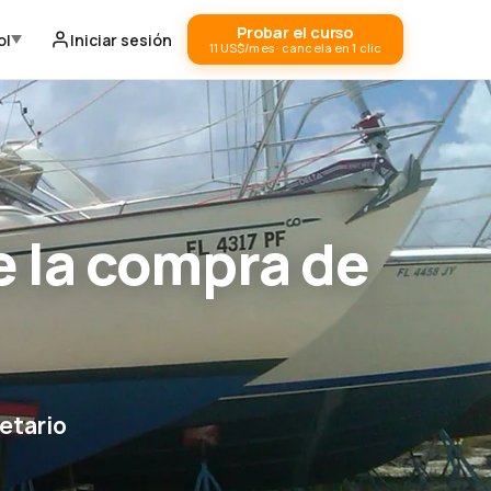
Probar el curso
ol
Iniciar sesión
11 US$/mes · cancela en 1 clic
 la compra de
etario