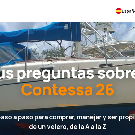
Españ
us preguntas sobre
Contessa 26
paso a paso para comprar, manejar y ser propi
de un velero, de la A a la Z