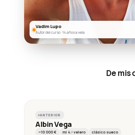
Vadim Lupo
Autor del curso · 14 años a vela
De mis 
ANTERIOR
Albin Vega
~10 000 €
mi 4.º velero
clásico sueco