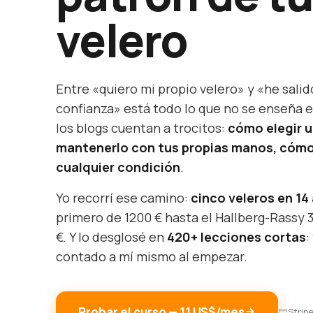
velero
Entre «quiero mi propio velero» y «he salid
confianza» está todo lo que no se enseña e
los blogs cuentan a trocitos:
cómo elegir 
mantenerlo con tus propias manos, cómo
cualquier condición
.
Yo recorrí ese camino:
cinco veleros en 14
primero de 1200 € hasta el Hallberg-Rassy 
€. Y lo desglosé en
420+ lecciones cortas
:
contado a mí mismo al empezar.
Probar el curso — 11 US$/mes
Strip