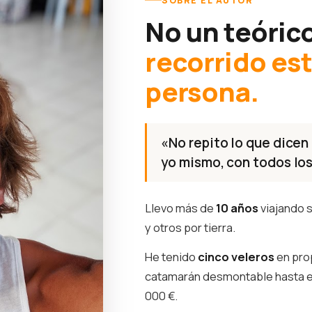
SOBRE EL AUTOR
No un teóric
recorrido es
persona.
«No repito lo que dicen 
yo mismo, con todos los
Llevo más de
10 años
viajando s
y otros por tierra.
He tenido
cinco veleros
en pro
catamarán desmontable hasta 
000 €.