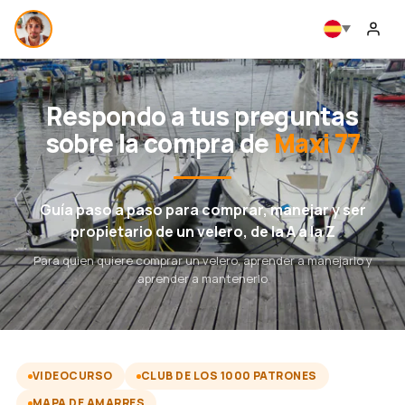
Respondo a tus preguntas
sobre la compra de
Maxi 77
Guía paso a paso para comprar, manejar y ser
propietario de un velero, de la A a la Z
Para quien quiere comprar un velero, aprender a manejarlo y
aprender a mantenerlo
VIDEOCURSO
CLUB DE LOS 1000 PATRONES
MAPA DE AMARRES