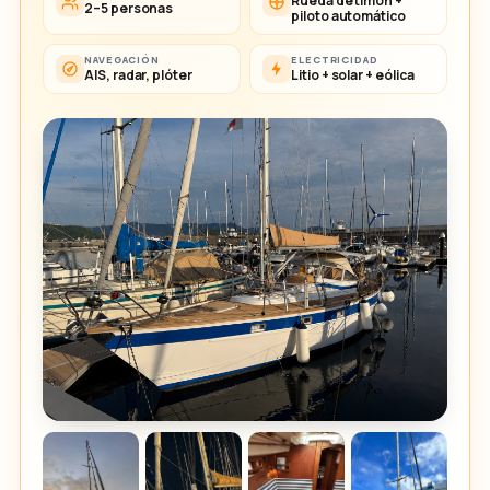
Rueda de timón +
2–5 personas
piloto automático
NAVEGACIÓN
ELECTRICIDAD
AIS, radar, plóter
Litio + solar + eólica