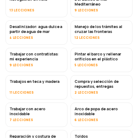
Mediterráneo
13 LECCIONES
9 LECCIONES
Desalinizador: agua dulce a
Manejo de los trámites al
PRONTO
partir de agua de mar
cruzar las fronteras
4 LECCIONES
12 LECCIONES
Trabajar con contratistas:
Pintar el barco y rellenar
PRONTO
PRONTO
mi experiencia
orificios en el plástico
9 LECCIONES
5 LECCIONES
Trabajos en teca y madera
Compra y selección de
PRONTO
repuestos, entregas
11 LECCIONES
2 LECCIONES
Trabajar con acero
Arco de popa de acero
PRONTO
inoxidable
inoxidable
7 LECCIONES
6 LECCIONES
Reparación y costura de
Toldos
PRONTO