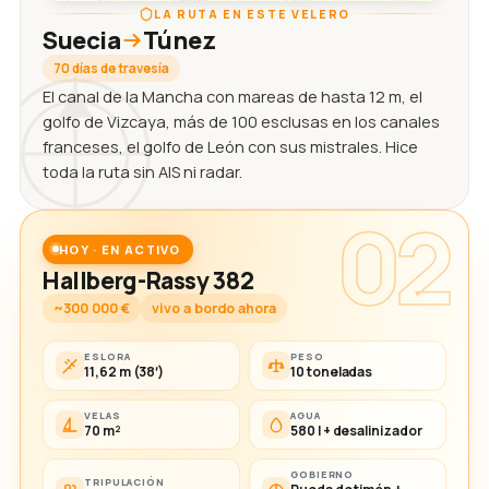
LA RUTA EN ESTE VELERO
Suecia
Túnez
70 días de travesía
El canal de la Mancha con mareas de hasta 12 m, el
golfo de Vizcaya, más de 100 esclusas en los canales
franceses, el golfo de León con sus mistrales. Hice
toda la ruta sin AIS ni radar.
02
HOY · EN ACTIVO
Hallberg-Rassy 382
~300 000 €
vivo a bordo ahora
ESLORA
PESO
11,62 m (38′)
10 toneladas
VELAS
AGUA
70 m²
580 l + desalinizador
GOBIERNO
TRIPULACIÓN