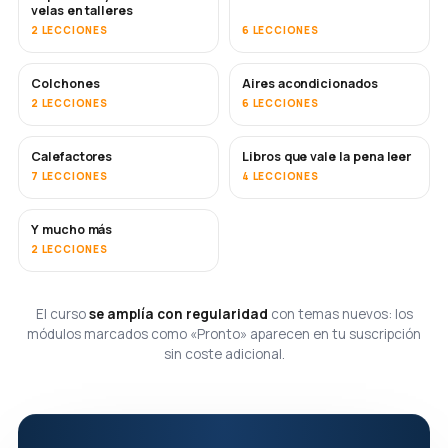
velas en talleres
2 LECCIONES
6 LECCIONES
Colchones
Aires acondicionados
PRONTO
2 LECCIONES
6 LECCIONES
Calefactores
Libros que vale la pena leer
PRONTO
PRONTO
7 LECCIONES
4 LECCIONES
Y mucho más
PRONTO
2 LECCIONES
El curso
se amplía con regularidad
con temas nuevos: los
módulos marcados como «Pronto» aparecen en tu suscripción
sin coste adicional.