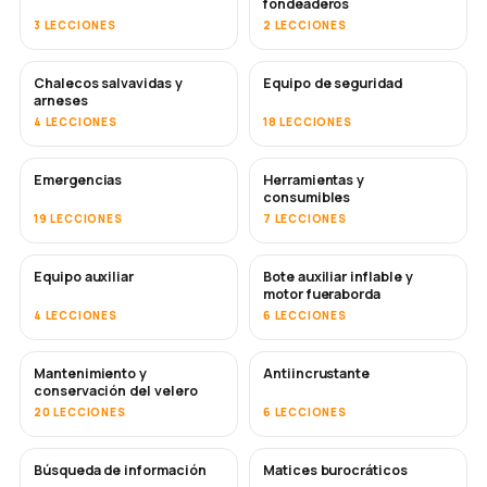
fondeaderos
3 LECCIONES
2 LECCIONES
Chalecos salvavidas y
Equipo de seguridad
arneses
4 LECCIONES
18 LECCIONES
Emergencias
Herramientas y
consumibles
19 LECCIONES
7 LECCIONES
Equipo auxiliar
Bote auxiliar inflable y
motor fueraborda
4 LECCIONES
6 LECCIONES
Mantenimiento y
Antiincrustante
PRONTO
conservación del velero
20 LECCIONES
6 LECCIONES
Búsqueda de información
Matices burocráticos