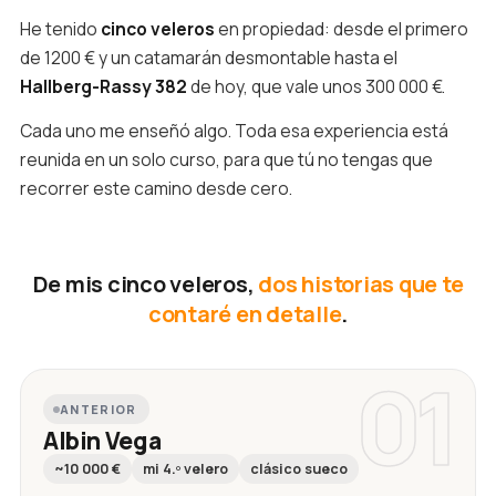
He tenido
cinco veleros
en propiedad: desde el primero
de 1200 € y un catamarán desmontable hasta el
Hallberg-Rassy 382
de hoy, que vale unos 300 000 €.
Cada uno me enseñó algo. Toda esa experiencia está
reunida en un solo curso, para que tú no tengas que
recorrer este camino desde cero.
De mis cinco veleros,
dos historias que te
contaré en detalle
.
01
ANTERIOR
Albin Vega
~10 000 €
mi 4.º velero
clásico sueco