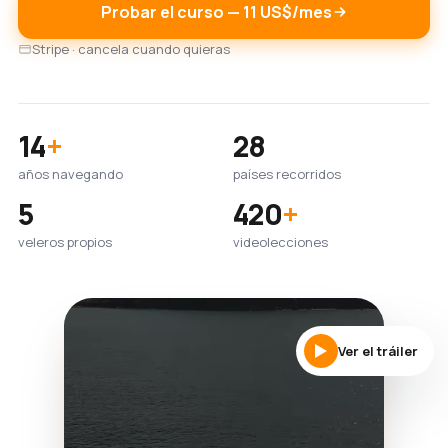
Probar el curso — 11 US$/mes
Stripe · cancela cuando quieras
14
+
28
años navegando
países recorridos
5
420
+
veleros propios
videolecciones
Ver el tráiler