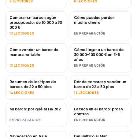
6 LECCIONES
6 LECCIONES
Comprar un barco según
Cómo puedes perder
PRONTO
PRONTO
presupuesto: de 10 000 a 30
mucho dinero
000 €
13 LECCIONES
EN PREPARACIÓN
Cómo vender un barco de
Cómo llegar a un barco de
NUEVO
NUEVO
manera rentable
30 000–100 000 € en 3–5
años
13 LECCIONES
EN PREPARACIÓN
Resumen de los tipos de
Dónde comprar y vender un
PRONTO
PRONTO
barcos de 22 a 50 pies
barco de 22 a 50 pies
14 LECCIONES
14 LECCIONES
Mi barco: por qué el HR 382
La teca en el barco: pros y
PRONTO
PRONTO
contras
EN PREPARACIÓN
EN PREPARACIÓN
Navegación en Asia
Del Báltico al Mar
PRONTO
PRONTO