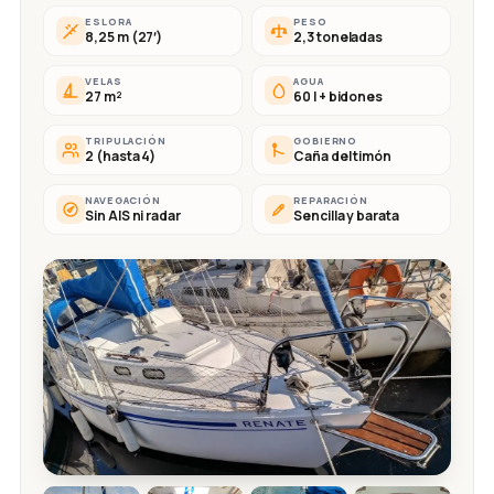
ESLORA
PESO
8,25 m (27′)
2,3 toneladas
VELAS
AGUA
27 m²
60 l + bidones
TRIPULACIÓN
GOBIERNO
2 (hasta 4)
Caña del timón
NAVEGACIÓN
REPARACIÓN
Sin AIS ni radar
Sencilla y barata