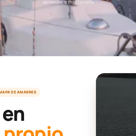
aprender a mantenerlo
MAPA DE AMARRES
 en
u
propio