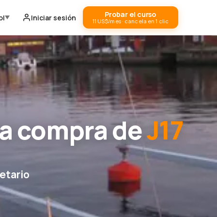
Probar el curso
ol
Iniciar sesión
11 US$/mes · cancela en 1 clic
la compra de
J17
etario