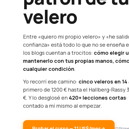
velero
Entre «quiero mi propio velero» y «he salid
confianza» está todo lo que no se enseña e
los blogs cuentan a trocitos:
cómo elegir 
mantenerlo con tus propias manos, cómo
cualquier condición
.
Yo recorrí ese camino:
cinco veleros en 14
primero de 1200 € hasta el Hallberg-Rassy 
€. Y lo desglosé en
420+ lecciones cortas
:
contado a mí mismo al empezar.
Probar el curso — 11 US$/mes
Strip