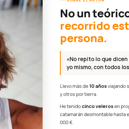
SOBRE EL AUTOR
No un teóric
recorrido es
persona.
«No repito lo que dicen 
yo mismo, con todos los
Llevo más de
10 años
viajando s
y otros por tierra.
He tenido
cinco veleros
en pro
catamarán desmontable hasta 
000 €.