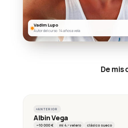
Vadim Lupo
Autor del curso · 14 años a vela
De mis 
ANTERIOR
Albin Vega
~10 000 €
mi 4.º velero
clásico sueco