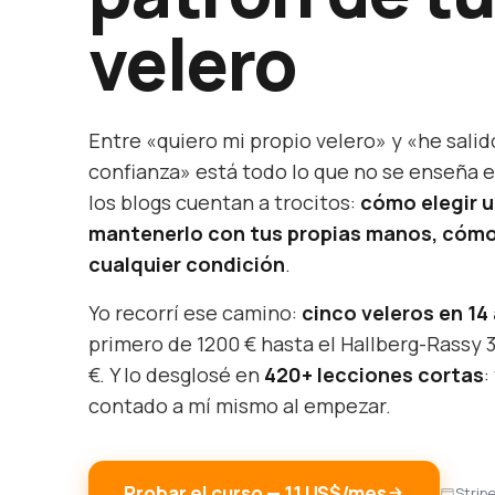
velero
Entre «quiero mi propio velero» y «he salid
confianza» está todo lo que no se enseña e
los blogs cuentan a trocitos:
cómo elegir 
mantenerlo con tus propias manos, cómo
cualquier condición
.
Yo recorrí ese camino:
cinco veleros en 14
primero de 1200 € hasta el Hallberg-Rassy 
€. Y lo desglosé en
420+ lecciones cortas
:
contado a mí mismo al empezar.
Probar el curso — 11 US$/mes
Strip