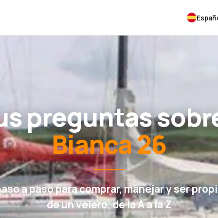
Españ
us preguntas sobre
Bianca 26
paso a paso para comprar, manejar y ser propi
de un velero, de la A a la Z