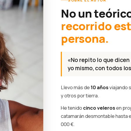
SOBRE EL AUTOR
No un teóric
recorrido es
persona.
«No repito lo que dicen 
yo mismo, con todos los
Llevo más de
10 años
viajando s
y otros por tierra.
He tenido
cinco veleros
en pro
catamarán desmontable hasta 
000 €.