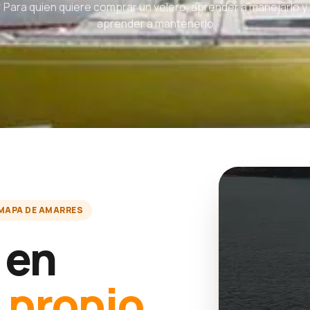
Para quien quiere comprar un velero, aprender a manejarlo y
aprender a mantenerlo
MAPA DE AMARRES
 en
u
propio