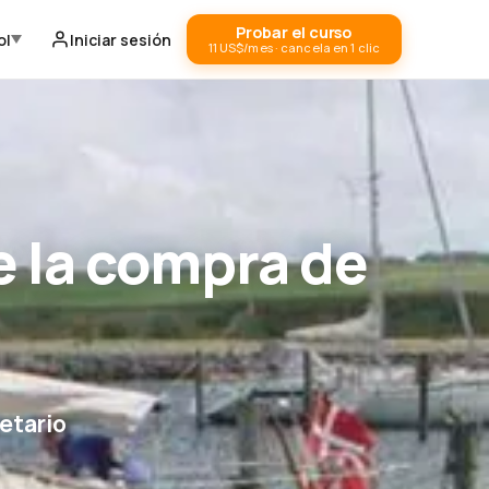
Probar el curso
ol
Iniciar sesión
11 US$/mes · cancela en 1 clic
 la compra de
etario