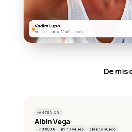
Vadim Lupo
Autor del curso · 14 años a vela
De mis 
ANTERIOR
Albin Vega
~10 000 €
mi 4.º velero
clásico sueco