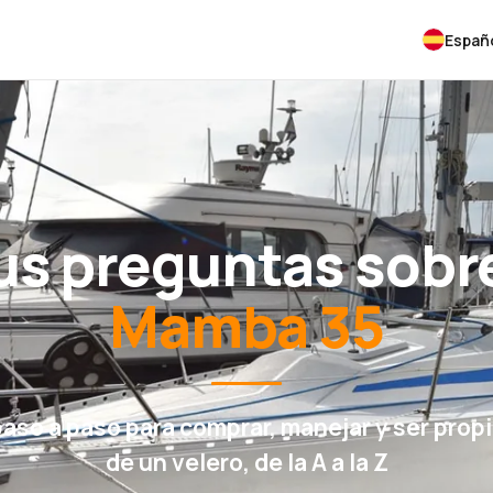
Españ
us preguntas sobre
Mamba 35
paso a paso para comprar, manejar y ser propi
de un velero, de la A a la Z