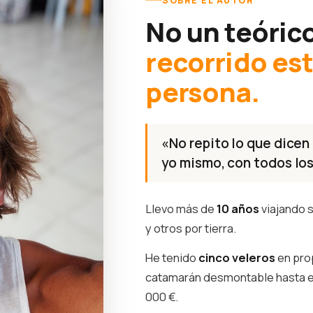
SOBRE EL AUTOR
No un teóric
recorrido es
persona.
«No repito lo que dicen 
yo mismo, con todos los
Llevo más de
10 años
viajando s
y otros por tierra.
He tenido
cinco veleros
en pro
catamarán desmontable hasta 
000 €.