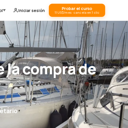
Probar el curso
ol
Iniciar sesión
11 US$/mes · cancela en 1 clic
 la compra de
etario