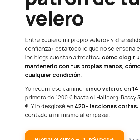
velero
Entre «quiero mi propio velero» y «he salid
confianza» está todo lo que no se enseña e
los blogs cuentan a trocitos:
cómo elegir 
mantenerlo con tus propias manos, cómo
cualquier condición
.
Yo recorrí ese camino:
cinco veleros en 14
primero de 1200 € hasta el Hallberg-Rassy 
€. Y lo desglosé en
420+ lecciones cortas
:
contado a mí mismo al empezar.
Probar el curso — 11 US$/mes
Strip