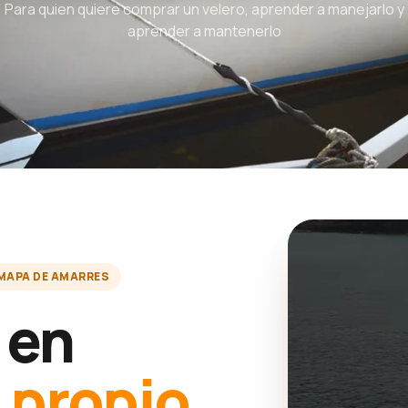
Para quien quiere comprar un velero, aprender a manejarlo y
aprender a mantenerlo
MAPA DE AMARRES
 en
u
propio