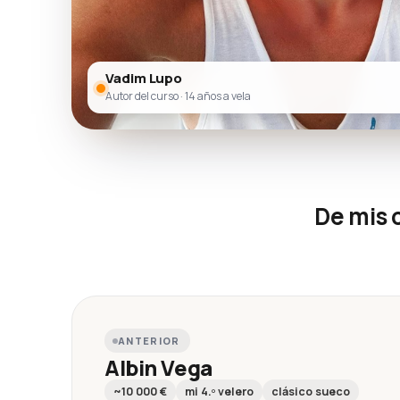
Vadim Lupo
Autor del curso · 14 años a vela
De mis 
ANTERIOR
Albin Vega
~10 000 €
mi 4.º velero
clásico sueco