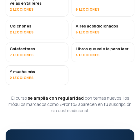
velas en talleres
2 LECCIONES
6 LECCIONES
Colchones
Aires acondicionados
PRONTO
2 LECCIONES
6 LECCIONES
Calefactores
Libros que vale la pena leer
PRONTO
PRONTO
7 LECCIONES
4 LECCIONES
Y mucho más
PRONTO
2 LECCIONES
El curso
se amplía con regularidad
con temas nuevos: los
módulos marcados como «Pronto» aparecen en tu suscripción
sin coste adicional.