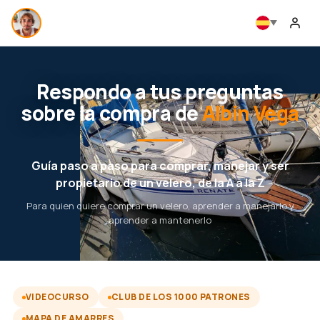
Respondo a tus preguntas
sobre la compra de
Albin Vega
Guía paso a paso para comprar, manejar y ser
propietario de un velero, de la A a la Z
Para quien quiere comprar un velero, aprender a manejarlo y
aprender a mantenerlo
VIDEOCURSO
CLUB DE LOS 1000 PATRONES
MAPA DE AMARRES