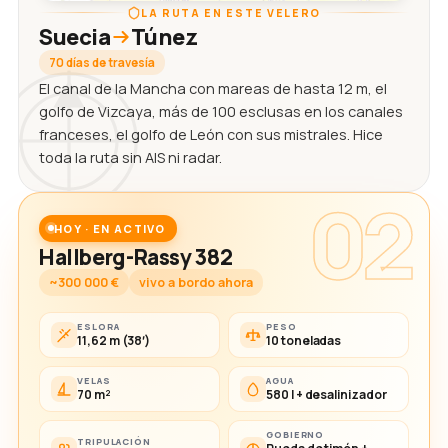
LA RUTA EN ESTE VELERO
Suecia
Túnez
70 días de travesía
El canal de la Mancha con mareas de hasta 12 m, el
golfo de Vizcaya, más de 100 esclusas en los canales
franceses, el golfo de León con sus mistrales. Hice
toda la ruta sin AIS ni radar.
02
HOY · EN ACTIVO
Hallberg-Rassy 382
~300 000 €
vivo a bordo ahora
ESLORA
PESO
11,62 m (38′)
10 toneladas
VELAS
AGUA
70 m²
580 l + desalinizador
GOBIERNO
TRIPULACIÓN