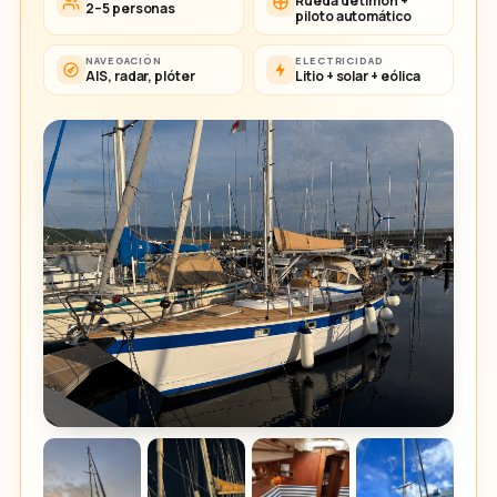
Rueda de timón +
2–5 personas
piloto automático
NAVEGACIÓN
ELECTRICIDAD
AIS, radar, plóter
Litio + solar + eólica