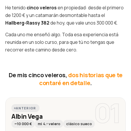
He tenido
cinco veleros
en propiedad: desde el primero
de 1200 € y un catamarán desmontable hasta el
Hallberg-Rassy 382
de hoy, que vale unos 300 000 €.
Cada uno me enseñó algo. Toda esa experiencia está
reunida en un solo curso, para que tú no tengas que
recorrer este camino desde cero.
De mis cinco veleros,
dos historias que te
contaré en detalle
.
01
ANTERIOR
Albin Vega
~10 000 €
mi 4.º velero
clásico sueco