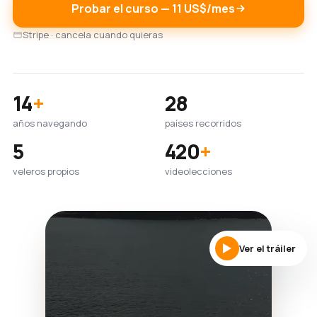
Probar el curso — 11 US$/mes
Stripe · cancela cuando quieras
14
+
28
años navegando
países recorridos
5
420
+
veleros propios
videolecciones
Ver el tráiler