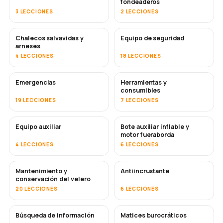
fondeaderos
3 LECCIONES
2 LECCIONES
Chalecos salvavidas y
Equipo de seguridad
arneses
4 LECCIONES
18 LECCIONES
Emergencias
Herramientas y
consumibles
19 LECCIONES
7 LECCIONES
Equipo auxiliar
Bote auxiliar inflable y
motor fueraborda
4 LECCIONES
6 LECCIONES
Mantenimiento y
Antiincrustante
PRONTO
conservación del velero
20 LECCIONES
6 LECCIONES
Búsqueda de información
Matices burocráticos