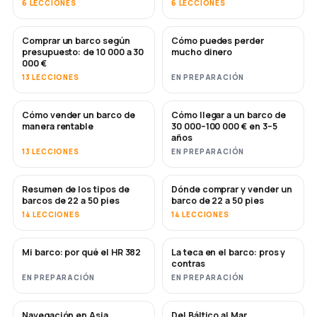
6 LECCIONES
6 LECCIONES
Comprar un barco según
Cómo puedes perder
PRONTO
PRONTO
presupuesto: de 10 000 a 30
mucho dinero
000 €
13 LECCIONES
EN PREPARACIÓN
Cómo vender un barco de
Cómo llegar a un barco de
NUEVO
NUEVO
manera rentable
30 000–100 000 € en 3–5
años
13 LECCIONES
EN PREPARACIÓN
Resumen de los tipos de
Dónde comprar y vender un
PRONTO
PRONTO
barcos de 22 a 50 pies
barco de 22 a 50 pies
14 LECCIONES
14 LECCIONES
Mi barco: por qué el HR 382
La teca en el barco: pros y
PRONTO
PRONTO
contras
EN PREPARACIÓN
EN PREPARACIÓN
Navegación en Asia
Del Báltico al Mar
PRONTO
PRONTO