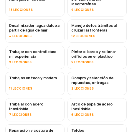
Mediterráneo
13 LECCIONES
9 LECCIONES
Desalinizador: agua dulce a
Manejo de los trámites al
PRONTO
partir de agua de mar
cruzar las fronteras
4 LECCIONES
12 LECCIONES
Trabajar con contratistas:
Pintar el barco y rellenar
PRONTO
PRONTO
mi experiencia
orificios en el plástico
9 LECCIONES
5 LECCIONES
Trabajos en teca y madera
Compra y selección de
PRONTO
repuestos, entregas
11 LECCIONES
2 LECCIONES
Trabajar con acero
Arco de popa de acero
PRONTO
inoxidable
inoxidable
7 LECCIONES
6 LECCIONES
Reparación y costura de
Toldos
PRONTO