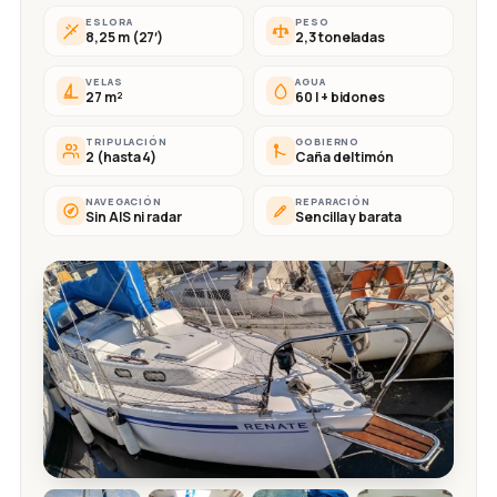
ESLORA
PESO
8,25 m (27′)
2,3 toneladas
VELAS
AGUA
27 m²
60 l + bidones
TRIPULACIÓN
GOBIERNO
2 (hasta 4)
Caña del timón
NAVEGACIÓN
REPARACIÓN
Sin AIS ni radar
Sencilla y barata