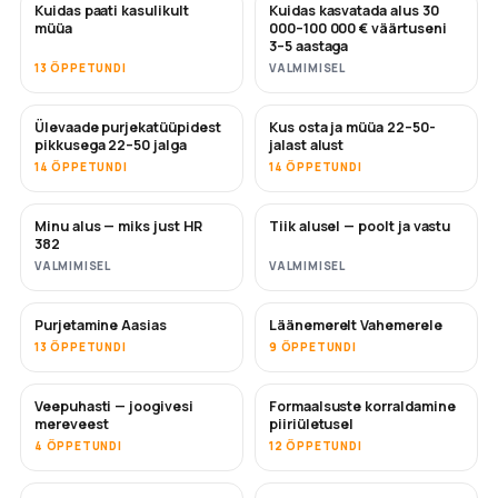
Kuidas paati kasulikult
Kuidas kasvatada alus 30
UUS
UUS
müüa
000–100 000 € väärtuseni
3–5 aastaga
13 ÕPPETUNDI
VALMIMISEL
Ülevaade purjekatüüpidest
Kus osta ja müüa 22–50-
TULEMAS
TULEMAS
pikkusega 22–50 jalga
jalast alust
14 ÕPPETUNDI
14 ÕPPETUNDI
Minu alus — miks just HR
Tiik alusel — poolt ja vastu
TULEMAS
TULEMAS
382
VALMIMISEL
VALMIMISEL
Purjetamine Aasias
Läänemerelt Vahemerele
TULEMAS
TULEMAS
13 ÕPPETUNDI
9 ÕPPETUNDI
Veepuhasti — joogivesi
Formaalsuste korraldamine
TULEMAS
mereveest
piiriületusel
4 ÕPPETUNDI
12 ÕPPETUNDI