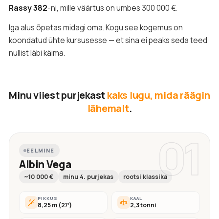
Rassy 382
-ni, mille väärtus on umbes 300 000 €.
Iga alus õpetas midagi oma. Kogu see kogemus on
koondatud ühte kursusesse — et sina ei peaks seda teed
nullist läbi käima.
Minu viiest purjekast
kaks lugu, mida räägin
lähemalt
.
01
EELMINE
Albin Vega
~10 000 €
minu 4. purjekas
rootsi klassika
PIKKUS
KAAL
8,25 m (27′)
2,3 tonni