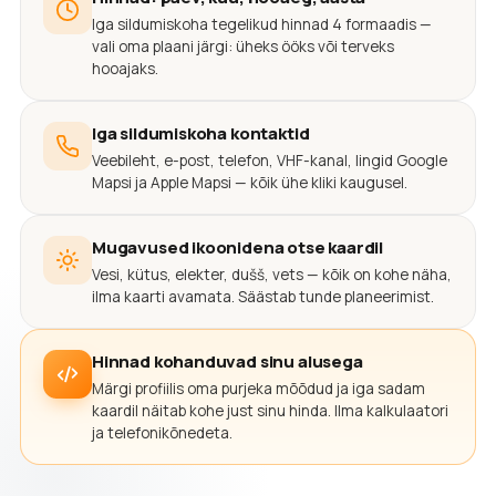
Iga sildumiskoha tegelikud hinnad 4 formaadis —
vali oma plaani järgi: üheks ööks või terveks
hooajaks.
Iga sildumiskoha kontaktid
Veebileht, e-post, telefon, VHF-kanal, lingid Google
Mapsi ja Apple Mapsi — kõik ühe kliki kaugusel.
Mugavused ikoonidena otse kaardil
Vesi, kütus, elekter, dušš, vets — kõik on kohe näha,
ilma kaarti avamata. Säästab tunde planeerimist.
Hinnad kohanduvad sinu alusega
Märgi profiilis oma purjeka mõõdud ja iga sadam
kaardil näitab kohe just sinu hinda. Ilma kalkulaatori
ja telefonikõnedeta.