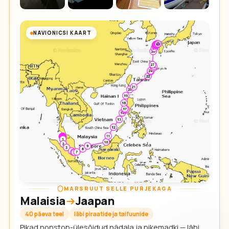
NAVIONICSI KAART
MARSRUUT SELLE PURJEKAGA
Malaisia
Jaapan
40 päeva teel
läbi piraatide ja taifuunide
Pikad nonstop-ülesõidud nädala ja pikemadki — läbi