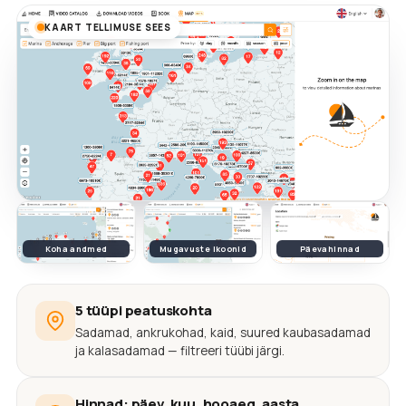
KAART TELLIMUSE SEES
Koha andmed
Mugavuste ikoonid
Päevahinnad
5 tüüpi peatuskohta
Sadamad, ankrukohad, kaid, suured kaubasadamad
ja kalasadamad — filtreeri tüübi järgi.
Hinnad: päev, kuu, hooaeg, aasta