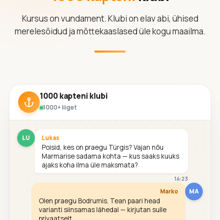
Kursus on vundament. Klubi on elav abi, ühised
merelesõidud ja mõttekaaslased üle kogu maailma.
1000 kapteni klubi
1000+ liiget
LU
Lukas
Poisid, kes on praegu Türgis? Vajan nõu
Marmarise sadama kohta — kus saaks kuuks
ajaks koha ilma üle maksmata?
14:23
MA
Marko
Olen praegu Bodrumis. Tean paari head
varianti siinsamas lähedal — kirjutan sulle
privaatselt.