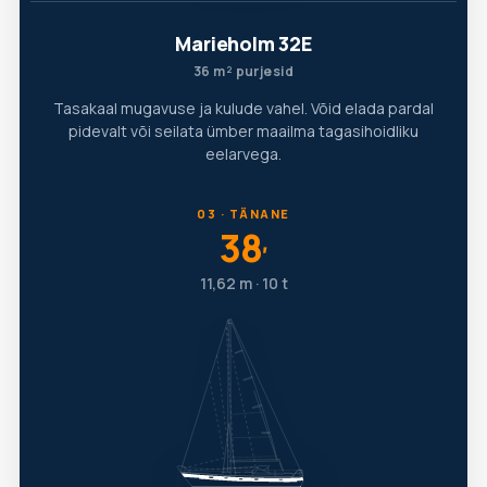
Marieholm 32E
36 m² purjesid
Tasakaal mugavuse ja kulude vahel. Võid elada pardal
pidevalt või seilata ümber maailma tagasihoidliku
eelarvega.
03 · TÄNANE
38
′
11,62 m · 10 t