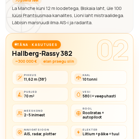
70 päeva teel
La Manche kuni 12 m loodetega, Biskaia laht, üle 100
lüüsi Prantsusmaa kanalites, Lioni laht mistraalidega.
Läbisin marsruudi ilma AIS-i ja radarita.
02
TÄNA · KASUTUSES
Hallberg-Rassy 382
~300 000 €
elan praegu siin
PIKKUS
KAAL
11,62 m (38′)
10 tonni
PURJED
VESI
70 m²
580 l + veepuhasti
ROOL
MEESKOND
Rooliratas +
2–5 inimest
autopiloot
NAVIGATSIOON
ELEKTER
AIS, radar, plotter
Liitium + päike + tuul