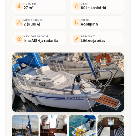
PURJED
VESI
27 m²
60 l + kanistrid
MEESKOND
ROOL
2 (kuni 4)
Roolipinn
NAVIGATSIOON
REMONT
Ilma AIS-i ja radarita
Lihtne ja odav