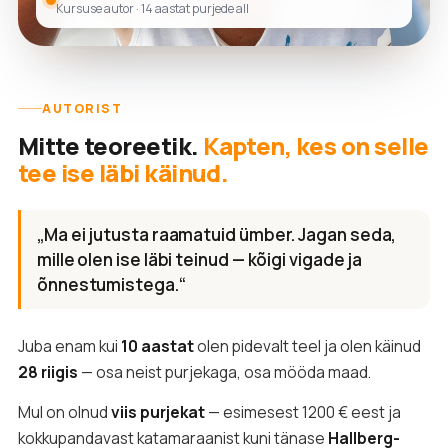
Kursuse autor · 14 aastat purjede all
AUTORIST
Mitte teoreetik.
Kapten, kes on selle
tee ise läbi käinud.
„Ma ei jutusta raamatuid ümber. Jagan seda,
mille olen ise läbi teinud — kõigi vigade ja
õnnestumistega.“
Juba enam kui
10 aastat
olen pidevalt teel ja olen käinud
28 riigis
— osa neist purjekaga, osa mööda maad.
Mul on olnud
viis purjekat
— esimesest 1200 € eest ja
kokkupandavast katamaraanist kuni tänase
Hallberg-