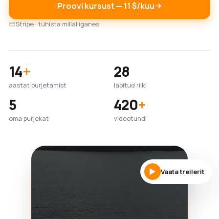
Proovi kursust — 11 $/kuu
Stripe · tühista millal iganes
14
+
28
aastat purjetamist
läbitud riiki
5
420
+
oma purjekat
videotundi
Vaata treilerit