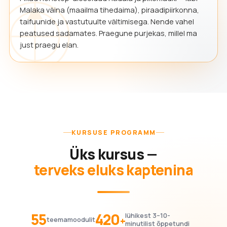
Malaka väina (maailma tihedaima), piraadipiirkonna,
taifuunide ja vastutuulte vältimisega. Nende vahel
peatused sadamates. Praegune purjekas, millel ma
just praegu elan.
KURSUSE PROGRAMM
Üks kursus —
terveks eluks kaptenina
55
420
lühikest 3–10-
+
teemamoodulit
minutilist õppetundi