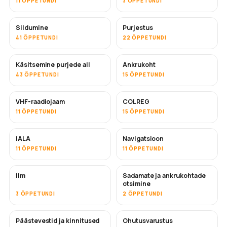
11 ÕPPETUNDI
3 ÕPPETUNDI
Sildumine
Purjestus
41 ÕPPETUNDI
22 ÕPPETUNDI
Käsitsemine purjede all
Ankrukoht
43 ÕPPETUNDI
15 ÕPPETUNDI
VHF-raadiojaam
COLREG
11 ÕPPETUNDI
15 ÕPPETUNDI
IALA
Navigatsioon
11 ÕPPETUNDI
11 ÕPPETUNDI
Ilm
Sadamate ja ankrukohtade
otsimine
3 ÕPPETUNDI
2 ÕPPETUNDI
Päästevestid ja kinnitused
Ohutusvarustus