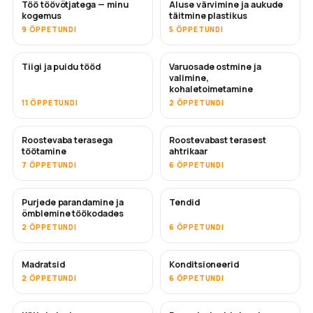
Töö töövõtjatega — minu
Aluse värvimine ja aukude
TULEMAS
TULEMAS
kogemus
täitmine plastikus
9 ÕPPETUNDI
5 ÕPPETUNDI
Tiigi ja puidu tööd
Varuosade ostmine ja
TULEMAS
valimine,
kohaletoimetamine
11 ÕPPETUNDI
2 ÕPPETUNDI
Roostevaba terasega
Roostevabast terasest
TULEMAS
töötamine
ahtrikaar
7 ÕPPETUNDI
6 ÕPPETUNDI
Purjede parandamine ja
Tendid
TULEMAS
õmblemine töökodades
2 ÕPPETUNDI
6 ÕPPETUNDI
Madratsid
Konditsioneerid
TULEMAS
2 ÕPPETUNDI
6 ÕPPETUNDI