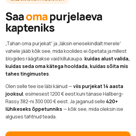
Saa
oma
purjelaeva
kapteniks
„Tahan oma purjekat“ ja „läksin enesekindlalt merele“
vahele jääb kõik see, mida koolides ei õpetata ja millest
blogides räägitakse vaid killukaupa:
kuidas alust valida,
kuidas seda oma kätega hooldada, kuidas sõita mis
tahes tingimustes
.
Olen selle tee ise läbi käinud —
viis purjekat 14 aasta
jooksul
, esimesest 1200 € eest kuni tänase Hallberg-
Rassy 382-ni 300 000 € eest. Ja jaganud selle
420+
lühikeseks õppetunniks
— kõik see, mida oleksin ise
alguses tahtnud teada.