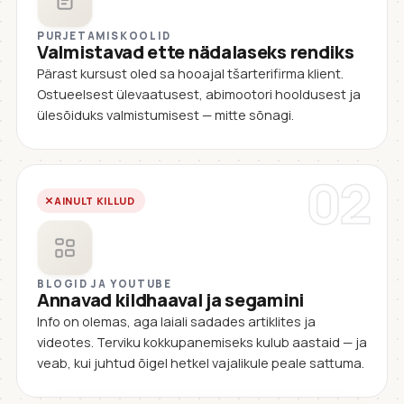
PURJETAMISKOOLID
Valmistavad ette nädalaseks rendiks
Pärast kursust oled sa hooajal tšarterifirma klient.
Ostueelsest ülevaatusest, abimootori hooldusest ja
ülesõiduks valmistumisest — mitte sõnagi.
02
AINULT KILLUD
BLOGID JA YOUTUBE
Annavad kildhaaval ja segamini
Info on olemas, aga laiali sadades artiklites ja
videotes. Terviku kokkupanemiseks kulub aastaid — ja
veab, kui juhtud õigel hetkel vajalikule peale sattuma.