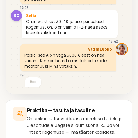
14:28
SO
Sofia
Otsin praktikat 30–40-jalasel purjealusel.
Kogemust on, olen valmis 1–2-nädalaseks
kruiisiks ükskõik kuhu.
15:42
Vadim Luppo
Poisid, see Albin Vega 5000 € eest on hea
variant. Kere on heas korras, kiilupolte pole,
mootor uus! Mina võtaksin.
16:11
Praktika — tasuta ja tasuline
Omanikud kutsuvad kaasa merelesõitudele ja
ülesõitudele. Jagate sildumiskoha, kulud või
lihtsalt kogemuse — ilma tšarterikoolideta.