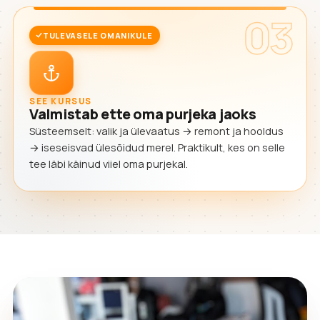
03
TULEVASELE OMANIKULE
SEE KURSUS
Valmistab ette oma purjeka jaoks
Süsteemselt: valik ja ülevaatus → remont ja hooldus
→ iseseisvad ülesõidud merel. Praktikult, kes on selle
tee läbi käinud viiel oma purjekal.