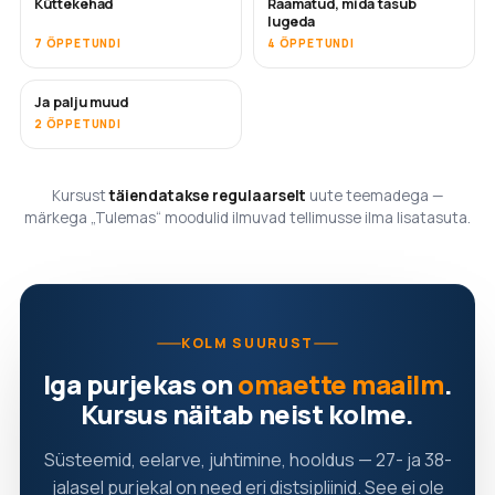
Küttekehad
Raamatud, mida tasub
TULEMAS
TULEMAS
lugeda
7 ÕPPETUNDI
4 ÕPPETUNDI
Ja palju muud
TULEMAS
2 ÕPPETUNDI
Kursust
täiendatakse regulaarselt
uute teemadega —
märkega „Tulemas“ moodulid ilmuvad tellimusse ilma lisatasuta.
KOLM SUURUST
Iga purjekas on
omaette maailm
.
Kursus näitab neist kolme.
Süsteemid, eelarve, juhtimine, hooldus — 27- ja 38-
jalasel purjekal on need eri distsipliinid. See ei ole