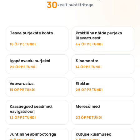
30
keelt subtiitritega
Teave purjekate kohta
Praktiline näide purjeka
ülevaatusest
16 ÕPPETUNDI
44 ÕPPETUNDI
Igapäevaelu purjekal
Sisemootor
22 ÕPPETUNDI
14 ÕPPETUNDI
Veevarustus
Elekter
15 ÕPPETUNDI
28 ÕPPETUNDI
Kaasaegsed seadmed,
Meresõlmed
navigatsioon
12 ÕPPETUNDI
23 ÕPPETUNDI
Juhtimine abimootoriga
Kütuse küsimused