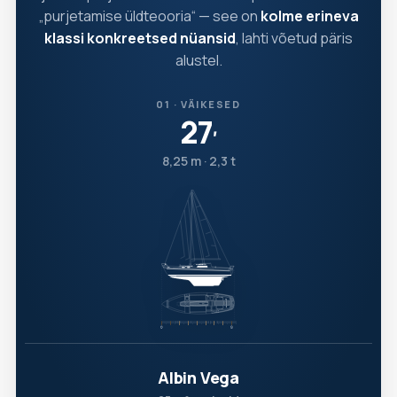
„purjetamise üldteooria“ — see on
kolme erineva
klassi konkreetsed nüansid
, lahti võetud päris
alustel.
01 · VÄIKESED
27
′
8,25 m · 2,3 t
Albin Vega