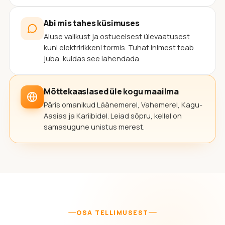
Abi mis tahes küsimuses
Aluse valikust ja ostueelsest ülevaatusest
kuni elektririkkeni tormis. Tuhat inimest teab
juba, kuidas see lahendada.
Mõttekaaslased üle kogu maailma
Päris omanikud Läänemerel, Vahemerel, Kagu-
Aasias ja Kariibidel. Leiad sõpru, kellel on
samasugune unistus merest.
OSA TELLIMUSEST