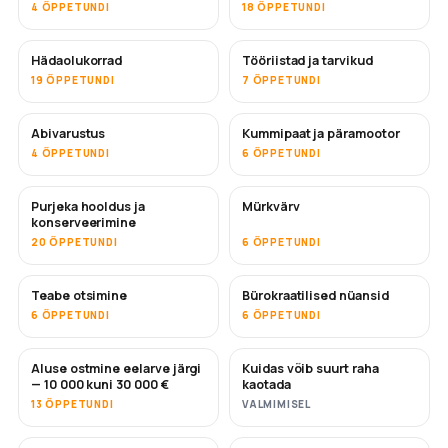
4 ÕPPETUNDI
18 ÕPPETUNDI
Hädaolukorrad
Tööriistad ja tarvikud
19 ÕPPETUNDI
7 ÕPPETUNDI
Abivarustus
Kummipaat ja päramootor
4 ÕPPETUNDI
6 ÕPPETUNDI
Purjeka hooldus ja
Mürkvärv
TULEMAS
konserveerimine
20 ÕPPETUNDI
6 ÕPPETUNDI
Teabe otsimine
Bürokraatilised nüansid
6 ÕPPETUNDI
6 ÕPPETUNDI
Aluse ostmine eelarve järgi
Kuidas võib suurt raha
TULEMAS
TULEMAS
— 10 000 kuni 30 000 €
kaotada
13 ÕPPETUNDI
VALMIMISEL