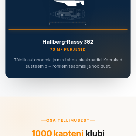
Hallberg-Rassy 382
70 M² PURJESID
Täielik autonoomia ja mis tahes laiuskraadid. Keerukad
süsteemid — rohkem teadmisi ja hooldust.
OSA TELLIMUSEST
1000 kapteni
klubi