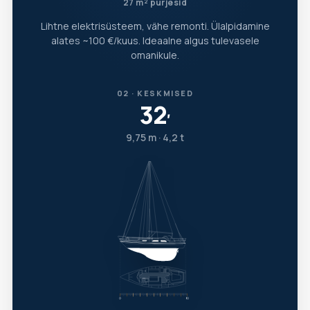
27 m² purjesid
Lihtne elektrisüsteem, vähe remonti. Ülalpidamine
alates ~100 €/kuus. Ideaalne algus tulevasele
omanikule.
02 · KESKMISED
32
′
9,75 m · 4,2 t