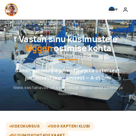
Vastan sinu küsimustele
Viggen
ostmise kohta
Samm-sammuline juhend purjeka ostmisest,
juhtimisest ja omamisest — A-st Z-ni
Neile, kes tahavad osta purjealuse, õppida seda juhtima ja
hooldama
VIDEOKURSUS
1000 KAPTENI KLUBI
SILDUMISKOHTADE KAART