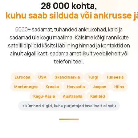
28 000 kohta,
kuhu saab silduda või ankrusse 
6000+ sadamat, tuhanded ankrukohad, kaid ja
sadamad üle kogu maailma. Käisime kõigi rannikute
satelliidipildid käsitsi läbi ning hinnad ja kontaktid on
ainult algallikast: sadama ametlikult veebilehelt või
telefoni teel.
Euroopa
USA
Skandinaavia
Türgi
Tuneesia
Montenegro
Kreeka
Horvaatia
Jaapan
Hiina
Kagu-Aasia
Austraalia
Kariibid
+ kümned riigid, kuhu purjetajad tavaliselt ei satu