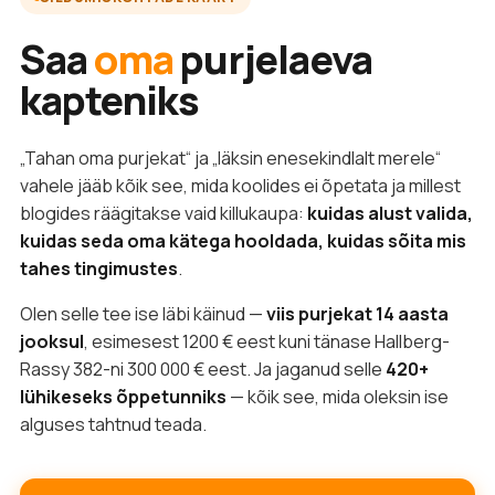
Saa
oma
purjelaeva
kapteniks
„Tahan oma purjekat“ ja „läksin enesekindlalt merele“
vahele jääb kõik see, mida koolides ei õpetata ja millest
blogides räägitakse vaid killukaupa:
kuidas alust valida,
kuidas seda oma kätega hooldada, kuidas sõita mis
tahes tingimustes
.
Olen selle tee ise läbi käinud —
viis purjekat 14 aasta
jooksul
, esimesest 1200 € eest kuni tänase Hallberg-
Rassy 382-ni 300 000 € eest. Ja jaganud selle
420+
lühikeseks õppetunniks
— kõik see, mida oleksin ise
alguses tahtnud teada.