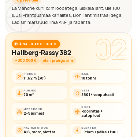
70 päeva teel
La Manche kuni 12 m loodetega, Biskaia laht, üle 100
lüüsi Prantsusmaa kanalites, Lioni laht mistraalidega.
Läbisin marsruudi ilma AIS-i ja radarita.
02
TÄNA · KASUTUSES
Hallberg-Rassy 382
~300 000 €
elan praegu siin
PIKKUS
KAAL
11,62 m (38′)
10 tonni
PURJED
VESI
70 m²
580 l + veepuhasti
ROOL
MEESKOND
Rooliratas +
2–5 inimest
autopiloot
NAVIGATSIOON
ELEKTER
AIS, radar, plotter
Liitium + päike + tuul