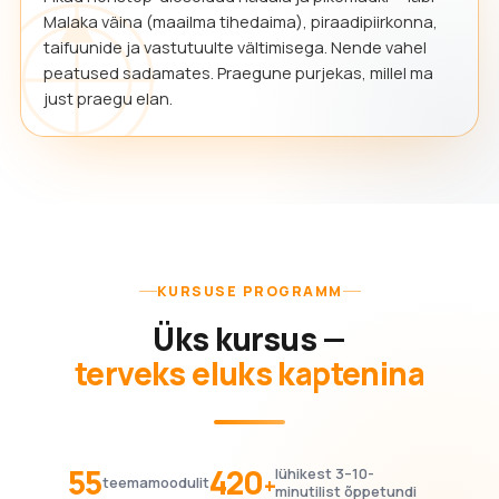
Malaka väina (maailma tihedaima), piraadipiirkonna,
taifuunide ja vastutuulte vältimisega. Nende vahel
peatused sadamates. Praegune purjekas, millel ma
just praegu elan.
KURSUSE PROGRAMM
Üks kursus —
terveks eluks kaptenina
55
420
lühikest 3–10-
+
teemamoodulit
minutilist õppetundi