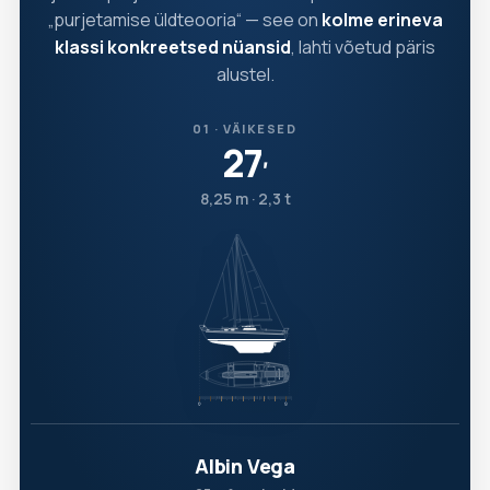
„purjetamise üldteooria“ — see on
kolme erineva
klassi konkreetsed nüansid
, lahti võetud päris
alustel.
01 · VÄIKESED
27
′
8,25 m · 2,3 t
Albin Vega