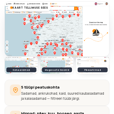
KAART TELLIMUSE SEES
Koha andmed
Mugavuste ikoonid
Päevahinnad
5 tüüpi peatuskohta
Sadamad, ankrukohad, kaid, suured kaubasadamad
ja kalasadamad — filtreeri tüübi järgi.
Hinnad: päev, kuu, hooaeg, aasta