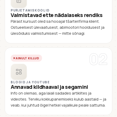
PURJETAMISKOOLID
Valmistavad ette nädalaseks rendiks
Pärast kursust oled sa hooajal tšarterifirma klient.
Ostueelsest ülevaatusest, abimootori hooldusest ja
ülesõiduks valmistumisest — mitte sõnagi.
02
AINULT KILLUD
BLOGID JA YOUTUBE
Annavad kildhaaval ja segamini
Info on olemas, aga laiali sadades artiklites ja
videotes. Terviku kokkupanemiseks kulub aastaid — ja
veab, kui juhtud õigel hetkel vajalikule peale sattuma.