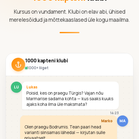
Kursus on vundament. Klubi on elav abi, ühised
merelesõidud ja mõttekaaslased üle kogu maailma.
1000 kapteni klubi
1000+ liiget
LU
Lukas
Poisid, kes on praegu Türgis? Vajan nõu
Marmarise sadama kohta — kus saaks kuuks
ajaks koha ilma üle maksmata?
14:23
MA
Marko
Olen praegu Bodrumis. Tean paari head
varianti siinsamas lähedal — kirjutan sulle
privaatselt.