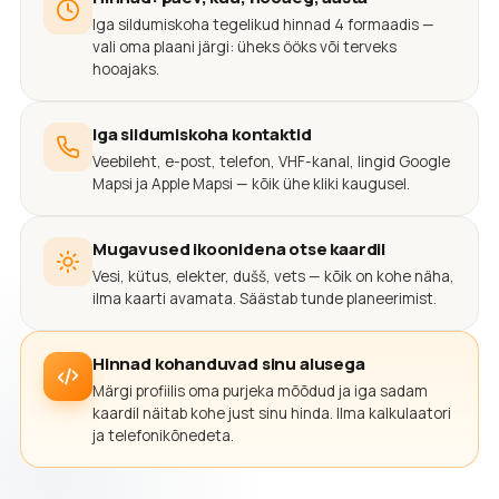
Iga sildumiskoha tegelikud hinnad 4 formaadis —
vali oma plaani järgi: üheks ööks või terveks
hooajaks.
Iga sildumiskoha kontaktid
Veebileht, e-post, telefon, VHF-kanal, lingid Google
Mapsi ja Apple Mapsi — kõik ühe kliki kaugusel.
Mugavused ikoonidena otse kaardil
Vesi, kütus, elekter, dušš, vets — kõik on kohe näha,
ilma kaarti avamata. Säästab tunde planeerimist.
Hinnad kohanduvad sinu alusega
Märgi profiilis oma purjeka mõõdud ja iga sadam
kaardil näitab kohe just sinu hinda. Ilma kalkulaatori
ja telefonikõnedeta.