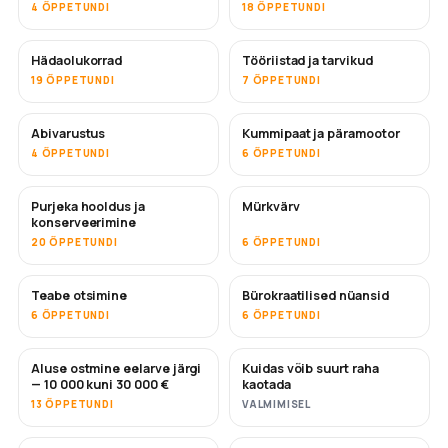
4 ÕPPETUNDI
18 ÕPPETUNDI
Hädaolukorrad
Tööriistad ja tarvikud
19 ÕPPETUNDI
7 ÕPPETUNDI
Abivarustus
Kummipaat ja päramootor
4 ÕPPETUNDI
6 ÕPPETUNDI
Purjeka hooldus ja
Mürkvärv
TULEMAS
konserveerimine
20 ÕPPETUNDI
6 ÕPPETUNDI
Teabe otsimine
Bürokraatilised nüansid
6 ÕPPETUNDI
6 ÕPPETUNDI
Aluse ostmine eelarve järgi
Kuidas võib suurt raha
TULEMAS
TULEMAS
— 10 000 kuni 30 000 €
kaotada
13 ÕPPETUNDI
VALMIMISEL