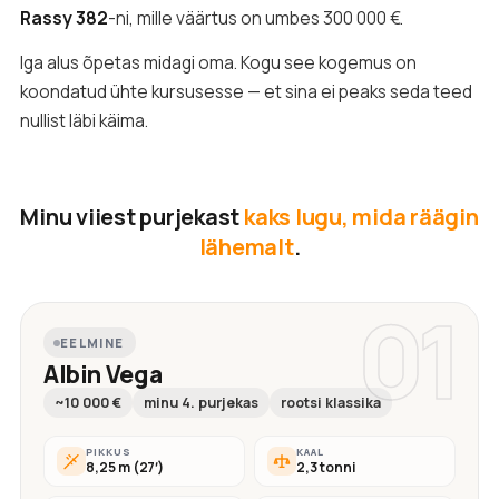
Rassy 382
-ni, mille väärtus on umbes 300 000 €.
Iga alus õpetas midagi oma. Kogu see kogemus on
koondatud ühte kursusesse — et sina ei peaks seda teed
nullist läbi käima.
Minu viiest purjekast
kaks lugu, mida räägin
lähemalt
.
01
EELMINE
Albin Vega
~10 000 €
minu 4. purjekas
rootsi klassika
PIKKUS
KAAL
8,25 m (27′)
2,3 tonni