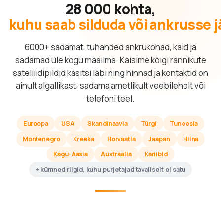
28 000 kohta,
kuhu saab silduda või ankrusse 
6000+ sadamat, tuhanded ankrukohad, kaid ja
sadamad üle kogu maailma. Käisime kõigi rannikute
satelliidipildid käsitsi läbi ning hinnad ja kontaktid on
ainult algallikast: sadama ametlikult veebilehelt või
telefoni teel.
Euroopa
USA
Skandinaavia
Türgi
Tuneesia
Montenegro
Kreeka
Horvaatia
Jaapan
Hiina
Kagu-Aasia
Austraalia
Kariibid
+ kümned riigid, kuhu purjetajad tavaliselt ei satu