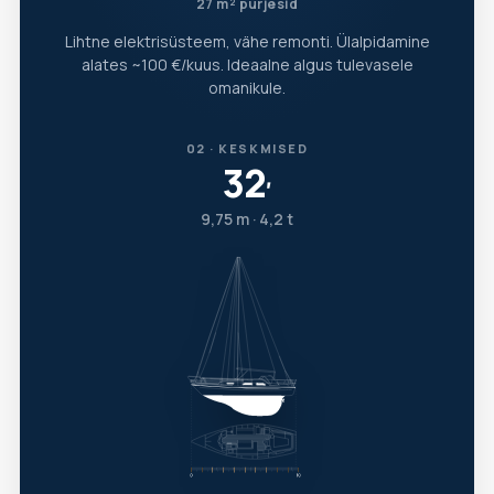
27 m² purjesid
Lihtne elektrisüsteem, vähe remonti. Ülalpidamine
alates ~100 €/kuus. Ideaalne algus tulevasele
omanikule.
02 · KESKMISED
32
′
9,75 m · 4,2 t