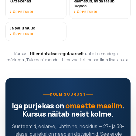
Küttekehad
Raamatud, mida tasub
TULEMAS
TULEMAS
lugeda
7 ÕPPETUNDI
4 ÕPPETUNDI
Ja palju muud
TULEMAS
2 ÕPPETUNDI
Kursust
täiendatakse regulaarselt
uute teemadega —
märkega „Tulemas“ moodulid ilmuvad tellimusse ilma lisatasuta.
KOLM SUURUST
Iga purjekas on
omaette maailm
.
Kursus näitab neist kolme.
Süsteemid, eelarve, juhtimine, hooldus — 27- ja 38-
jalasel purjekal on need eri distsipliinid. See ei ole