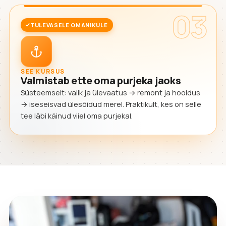
03
TULEVASELE OMANIKULE
SEE KURSUS
Valmistab ette oma purjeka jaoks
Süsteemselt: valik ja ülevaatus → remont ja hooldus
→ iseseisvad ülesõidud merel. Praktikult, kes on selle
tee läbi käinud viiel oma purjekal.