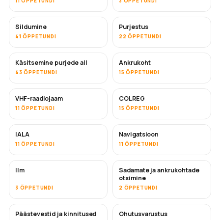
11 ÕPPETUNDI
3 ÕPPETUNDI
Sildumine
Purjestus
41 ÕPPETUNDI
22 ÕPPETUNDI
Käsitsemine purjede all
Ankrukoht
43 ÕPPETUNDI
15 ÕPPETUNDI
VHF-raadiojaam
COLREG
11 ÕPPETUNDI
15 ÕPPETUNDI
IALA
Navigatsioon
11 ÕPPETUNDI
11 ÕPPETUNDI
Ilm
Sadamate ja ankrukohtade
otsimine
3 ÕPPETUNDI
2 ÕPPETUNDI
Päästevestid ja kinnitused
Ohutusvarustus