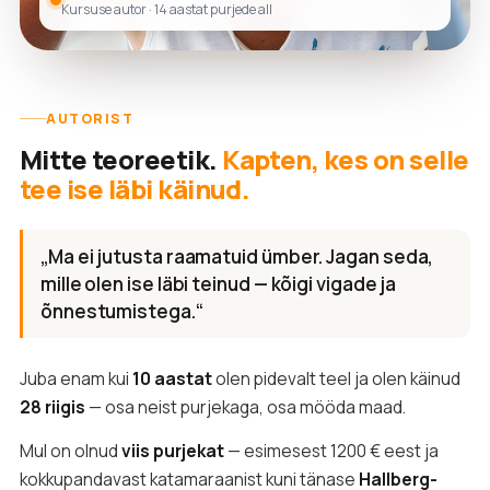
Kursuse autor · 14 aastat purjede all
AUTORIST
Mitte teoreetik.
Kapten, kes on selle
tee ise läbi käinud.
„Ma ei jutusta raamatuid ümber. Jagan seda,
mille olen ise läbi teinud — kõigi vigade ja
õnnestumistega.“
Juba enam kui
10 aastat
olen pidevalt teel ja olen käinud
28 riigis
— osa neist purjekaga, osa mööda maad.
Mul on olnud
viis purjekat
— esimesest 1200 € eest ja
kokkupandavast katamaraanist kuni tänase
Hallberg-