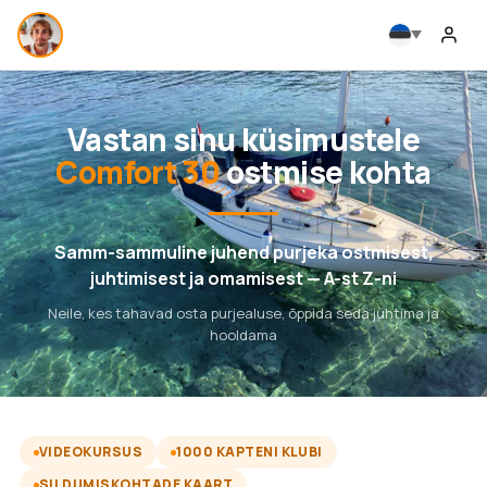
Vastan sinu küsimustele
Comfort 30
ostmise kohta
Samm-sammuline juhend purjeka ostmisest,
juhtimisest ja omamisest — A-st Z-ni
Neile, kes tahavad osta purjealuse, õppida seda juhtima ja
hooldama
VIDEOKURSUS
1000 KAPTENI KLUBI
SILDUMISKOHTADE KAART