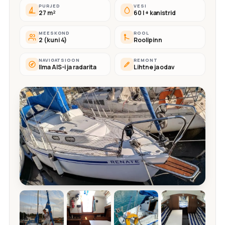
PURJED
VESI
27 m²
60 l + kanistrid
MEESKOND
ROOL
2 (kuni 4)
Roolipinn
NAVIGATSIOON
REMONT
Ilma AIS-i ja radarita
Lihtne ja odav