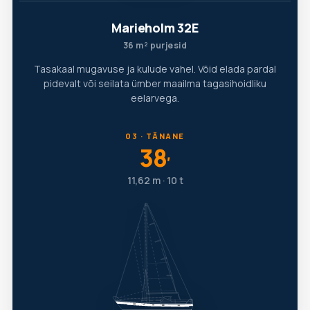
Marieholm 32E
36 m² purjesid
Tasakaal mugavuse ja kulude vahel. Võid elada pardal
pidevalt või seilata ümber maailma tagasihoidliku
eelarvega.
03 · TÄNANE
38
′
11,62 m · 10 t