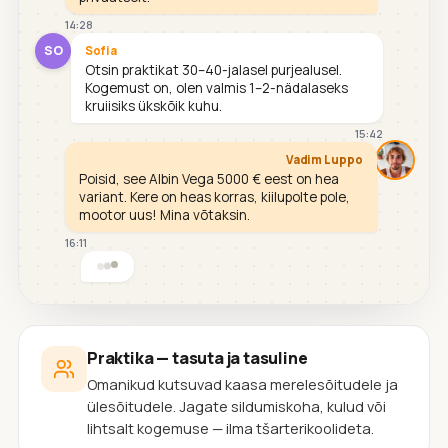
14:28
SO
Sofia
Otsin praktikat 30–40-jalasel purjealusel.
Kogemust on, olen valmis 1–2-nädalaseks
kruiisiks ükskõik kuhu.
15:42
Vadim Luppo
Poisid, see Albin Vega 5000 € eest on hea
variant. Kere on heas korras, kiilupolte pole,
mootor uus! Mina võtaksin.
16:11
Praktika — tasuta ja tasuline
Omanikud kutsuvad kaasa merelesõitudele ja
ülesõitudele. Jagate sildumiskoha, kulud või
lihtsalt kogemuse — ilma tšarterikoolideta.