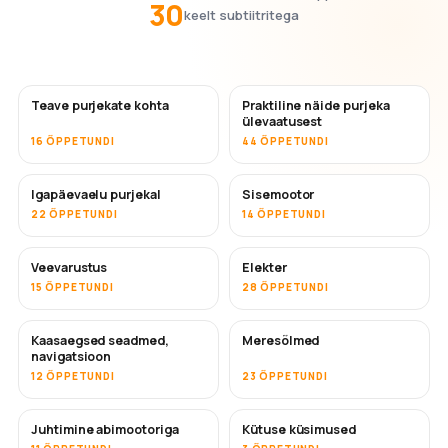
30
keelt subtiitritega
Teave purjekate kohta
Praktiline näide purjeka
ülevaatusest
16 ÕPPETUNDI
44 ÕPPETUNDI
Igapäevaelu purjekal
Sisemootor
22 ÕPPETUNDI
14 ÕPPETUNDI
Veevarustus
Elekter
15 ÕPPETUNDI
28 ÕPPETUNDI
Kaasaegsed seadmed,
Meresõlmed
navigatsioon
12 ÕPPETUNDI
23 ÕPPETUNDI
Juhtimine abimootoriga
Kütuse küsimused