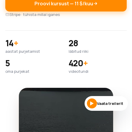
Proovi kursust — 11 $/kuu
Stripe · tühista millal iganes
14
+
28
aastat purjetamist
läbitud riiki
5
420
+
oma purjekat
videotundi
Vaata treilerit