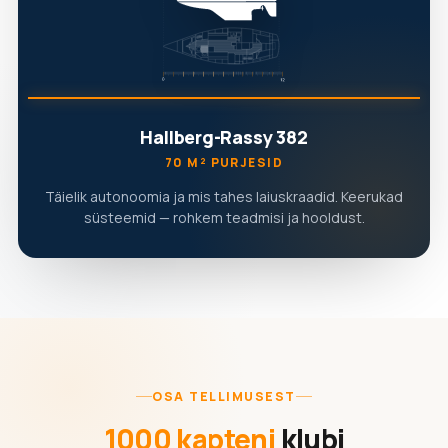
Hallberg-Rassy 382
70 M² PURJESID
Täielik autonoomia ja mis tahes laiuskraadid. Keerukad
süsteemid — rohkem teadmisi ja hooldust.
OSA TELLIMUSEST
1000 kapteni
klubi