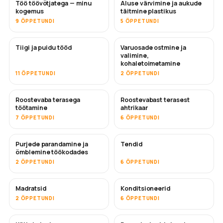
Töö töövõtjatega — minu
Aluse värvimine ja aukude
TULEMAS
TULEMAS
kogemus
täitmine plastikus
9 ÕPPETUNDI
5 ÕPPETUNDI
Tiigi ja puidu tööd
Varuosade ostmine ja
TULEMAS
valimine,
kohaletoimetamine
11 ÕPPETUNDI
2 ÕPPETUNDI
Roostevaba terasega
Roostevabast terasest
TULEMAS
töötamine
ahtrikaar
7 ÕPPETUNDI
6 ÕPPETUNDI
Purjede parandamine ja
Tendid
TULEMAS
õmblemine töökodades
2 ÕPPETUNDI
6 ÕPPETUNDI
Madratsid
Konditsioneerid
TULEMAS
2 ÕPPETUNDI
6 ÕPPETUNDI