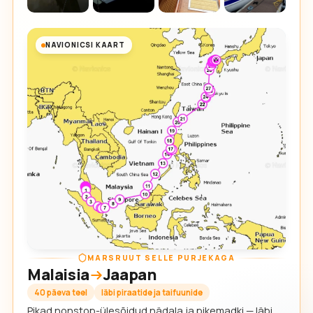
NAVIONICSI KAART
MARSRUUT SELLE PURJEKAGA
Malaisia
Jaapan
40 päeva teel
läbi piraatide ja taifuunide
Pikad nonstop-ülesõidud nädala ja pikemadki — läbi