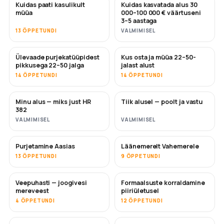
Kuidas paati kasulikult
Kuidas kasvatada alus 30
UUS
UUS
müüa
000–100 000 € väärtuseni
3–5 aastaga
13 ÕPPETUNDI
VALMIMISEL
Ülevaade purjekatüüpidest
Kus osta ja müüa 22–50-
TULEMAS
TULEMAS
pikkusega 22–50 jalga
jalast alust
14 ÕPPETUNDI
14 ÕPPETUNDI
Minu alus — miks just HR
Tiik alusel — poolt ja vastu
TULEMAS
TULEMAS
382
VALMIMISEL
VALMIMISEL
Purjetamine Aasias
Läänemerelt Vahemerele
TULEMAS
TULEMAS
13 ÕPPETUNDI
9 ÕPPETUNDI
Veepuhasti — joogivesi
Formaalsuste korraldamine
TULEMAS
mereveest
piiriületusel
4 ÕPPETUNDI
12 ÕPPETUNDI