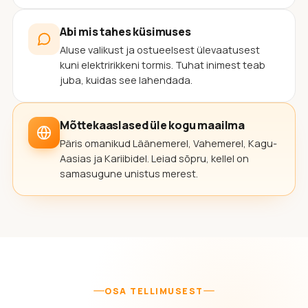
Abi mis tahes küsimuses
Aluse valikust ja ostueelsest ülevaatusest
kuni elektririkkeni tormis. Tuhat inimest teab
juba, kuidas see lahendada.
Mõttekaaslased üle kogu maailma
Päris omanikud Läänemerel, Vahemerel, Kagu-
Aasias ja Kariibidel. Leiad sõpru, kellel on
samasugune unistus merest.
OSA TELLIMUSEST