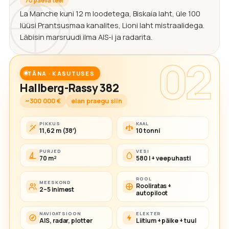
70 päeva teel
La Manche kuni 12 m loodetega, Biskaia laht, üle 100
lüüsi Prantsusmaa kanalites, Lioni laht mistraalidega.
Läbisin marsruudi ilma AIS-i ja radarita.
02
TÄNA · KASUTUSES
Hallberg-Rassy 382
~300 000 €
elan praegu siin
PIKKUS
KAAL
11,62 m (38′)
10 tonni
PURJED
VESI
70 m²
580 l + veepuhasti
ROOL
MEESKOND
Rooliratas +
2–5 inimest
autopiloot
NAVIGATSIOON
ELEKTER
AIS, radar, plotter
Liitium + päike + tuul