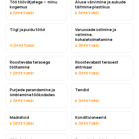
Töö töövõtjatega — minu
Aluse värvimine ja aukude
TULEMAS
TULEMAS
kogemus
täitmine plastikus
9 ÕPPETUNDI
5 ÕPPETUNDI
Tiigi ja puidu tööd
Varuosade ostmine ja
TULEMAS
valimine,
kohaletoimetamine
11 ÕPPETUNDI
2 ÕPPETUNDI
Roostevaba terasega
Roostevabast terasest
TULEMAS
töötamine
ahtrikaar
7 ÕPPETUNDI
6 ÕPPETUNDI
Purjede parandamine ja
Tendid
TULEMAS
õmblemine töökodades
2 ÕPPETUNDI
6 ÕPPETUNDI
Madratsid
Konditsioneerid
TULEMAS
2 ÕPPETUNDI
6 ÕPPETUNDI