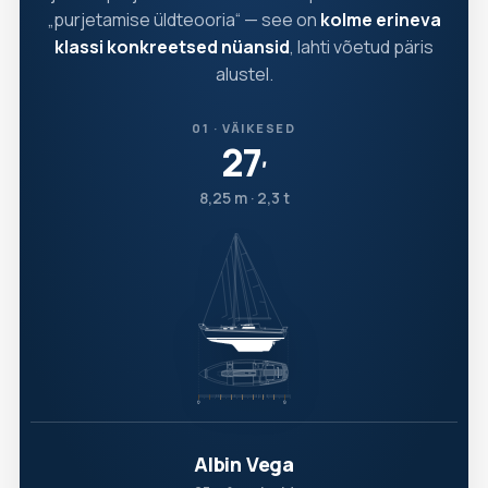
„purjetamise üldteooria“ — see on
kolme erineva
klassi konkreetsed nüansid
, lahti võetud päris
alustel.
01 · VÄIKESED
27
′
8,25 m · 2,3 t
Albin Vega