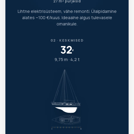
27 m² purjesid
Lihtne elektrisüsteem, vähe remonti. Ülalpidamine
alates ~100 €/kuus. Ideaalne algus tulevasele
omanikule.
02 · KESKMISED
32
′
9,75 m · 4,2 t