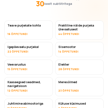
30
keelt subtiitritega
Teave purjekate kohta
Praktiline näide purjeka
ülevaatusest
16 ÕPPETUNDI
44 ÕPPETUNDI
Igapäevaelu purjekal
Sisemootor
22 ÕPPETUNDI
14 ÕPPETUNDI
Veevarustus
Elekter
15 ÕPPETUNDI
28 ÕPPETUNDI
Kaasaegsed seadmed,
Meresõlmed
navigatsioon
12 ÕPPETUNDI
23 ÕPPETUNDI
Juhtimine abimootoriga
Kütuse küsimused