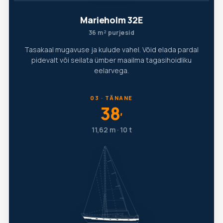
Marieholm 32E
36 m² purjesid
Tasakaal mugavuse ja kulude vahel. Võid elada pardal
pidevalt või seilata ümber maailma tagasihoidliku
eelarvega.
03 · TÄNANE
38
′
11,62 m · 10 t