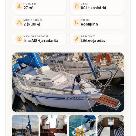
PURJED
VESI
27 m²
60 l + kanistrid
MEESKOND
ROOL
2 (kuni 4)
Roolipinn
NAVIGATSIOON
REMONT
Ilma AIS-i ja radarita
Lihtne ja odav