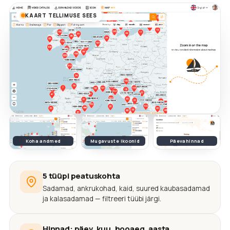
KAART TELLIMUSE SEES
Koha andmed
Mugavuste ikoonid
Päevahinnad
5 tüüpi peatuskohta
Sadamad, ankrukohad, kaid, suured kaubasadamad
ja kalasadamad — filtreeri tüübi järgi.
Hinnad: päev, kuu, hooaeg, aasta