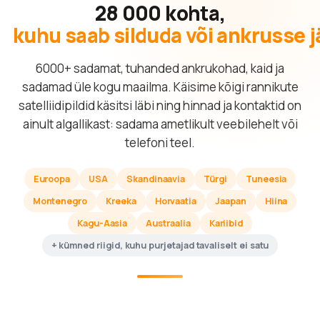
28 000 kohta,
kuhu saab silduda või ankrusse 
6000+ sadamat, tuhanded ankrukohad, kaid ja
sadamad üle kogu maailma. Käisime kõigi rannikute
satelliidipildid käsitsi läbi ning hinnad ja kontaktid on
ainult algallikast: sadama ametlikult veebilehelt või
telefoni teel.
Euroopa
USA
Skandinaavia
Türgi
Tuneesia
Montenegro
Kreeka
Horvaatia
Jaapan
Hiina
Kagu-Aasia
Austraalia
Kariibid
+ kümned riigid, kuhu purjetajad tavaliselt ei satu