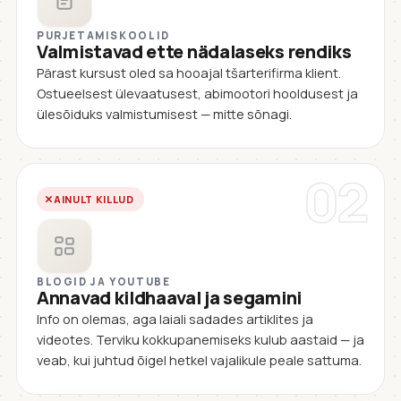
PURJETAMISKOOLID
Valmistavad ette nädalaseks rendiks
Pärast kursust oled sa hooajal tšarterifirma klient.
Ostueelsest ülevaatusest, abimootori hooldusest ja
ülesõiduks valmistumisest — mitte sõnagi.
02
AINULT KILLUD
BLOGID JA YOUTUBE
Annavad kildhaaval ja segamini
Info on olemas, aga laiali sadades artiklites ja
videotes. Terviku kokkupanemiseks kulub aastaid — ja
veab, kui juhtud õigel hetkel vajalikule peale sattuma.