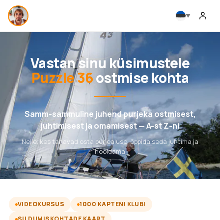
Vastan sinu küsimustele
Puzzle 36
ostmise kohta
Samm-sammuline juhend purjeka ostmisest,
juhtimisest ja omamisest — A-st Z-ni
Neile, kes tahavad osta purjealuse, õppida seda juhtima ja
hooldama
VIDEOKURSUS
1000 KAPTENI KLUBI
SILDUMISKOHTADE KAART