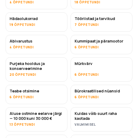
4 ÕPPETUNDI
18 ÕPPETUNDI
Hädaolukorrad
Tööriistad ja tarvikud
19 ÕPPETUNDI
7 ÕPPETUNDI
Abivarustus
Kummipaat ja päramootor
4 ÕPPETUNDI
6 ÕPPETUNDI
Purjeka hooldus ja
Mürkvärv
TULEMAS
konserveerimine
20 ÕPPETUNDI
6 ÕPPETUNDI
Teabe otsimine
Bürokraatilised nüansid
6 ÕPPETUNDI
6 ÕPPETUNDI
Aluse ostmine eelarve järgi
Kuidas võib suurt raha
TULEMAS
TULEMAS
— 10 000 kuni 30 000 €
kaotada
13 ÕPPETUNDI
VALMIMISEL