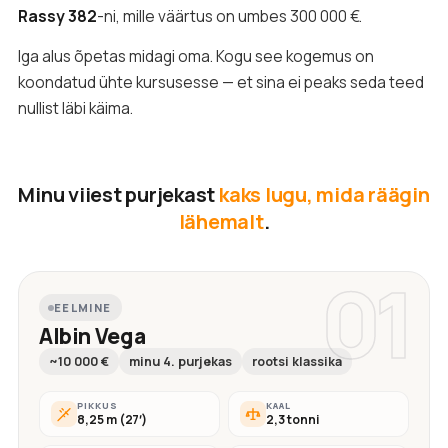
Rassy 382
-ni, mille väärtus on umbes 300 000 €.
Iga alus õpetas midagi oma. Kogu see kogemus on
koondatud ühte kursusesse — et sina ei peaks seda teed
nullist läbi käima.
Minu viiest purjekast
kaks lugu, mida räägin
lähemalt
.
01
EELMINE
Albin Vega
~10 000 €
minu 4. purjekas
rootsi klassika
PIKKUS
KAAL
8,25 m (27′)
2,3 tonni