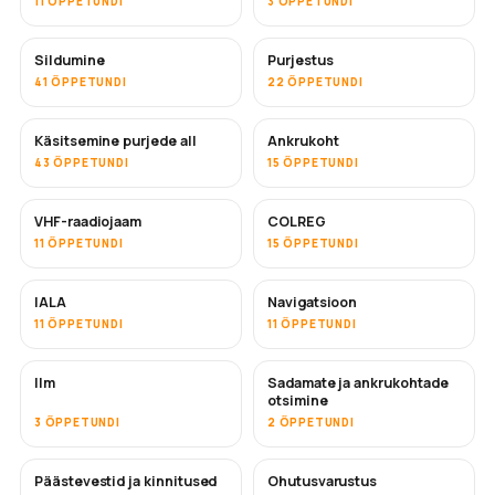
11 ÕPPETUNDI
3 ÕPPETUNDI
Sildumine
Purjestus
41 ÕPPETUNDI
22 ÕPPETUNDI
Käsitsemine purjede all
Ankrukoht
43 ÕPPETUNDI
15 ÕPPETUNDI
VHF-raadiojaam
COLREG
11 ÕPPETUNDI
15 ÕPPETUNDI
IALA
Navigatsioon
11 ÕPPETUNDI
11 ÕPPETUNDI
Ilm
Sadamate ja ankrukohtade
otsimine
3 ÕPPETUNDI
2 ÕPPETUNDI
Päästevestid ja kinnitused
Ohutusvarustus