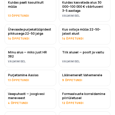
Kuidas paati kasulikult
Kuidas kasvatada alus 30
UUS
UUS
müüa
000–100 000 € väärtuseni
3–5 aastaga
13 ÕPPETUNDI
VALMIMISEL
Ülevaade purjekatüüpidest
Kus osta ja müüa 22–50-
TULEMAS
TULEMAS
pikkusega 22–50 jalga
jalast alust
14 ÕPPETUNDI
14 ÕPPETUNDI
Minu alus — miks just HR
Tiik alusel — poolt ja vastu
TULEMAS
TULEMAS
382
VALMIMISEL
VALMIMISEL
Purjetamine Aasias
Läänemerelt Vahemerele
TULEMAS
TULEMAS
13 ÕPPETUNDI
9 ÕPPETUNDI
Veepuhasti — joogivesi
Formaalsuste korraldamine
TULEMAS
mereveest
piiriületusel
4 ÕPPETUNDI
12 ÕPPETUNDI