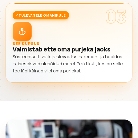
03
TULEVASELE OMANIKULE
SEE KURSUS
Valmistab ette oma purjeka jaoks
Süsteemselt: valik ja ülevaatus → remont ja hooldus
→ iseseisvad ülesõidud merel. Praktikult, kes on selle
tee läbi käinud viiel oma purjekal.