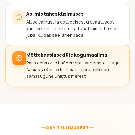
Abi mis tahes küsimuses
Aluse valikust ja ostueelsest ülevaatusest
kuni elektririkkeni tormis. Tuhat inimest teab
juba, kuidas see lahendada.
Mõttekaaslased üle kogu maailma
Päris omanikud Läänemerel, Vahemerel, Kagu-
Aasias ja Kariibidel. Leiad sõpru, kellel on
samasugune unistus merest.
OSA TELLIMUSEST