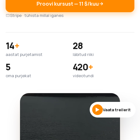
Proovi kursust — 11 $/kuu
Stripe · tühista millal iganes
14
+
28
aastat purjetamist
läbitud riiki
5
420
+
oma purjekat
videotundi
Vaata treilerit