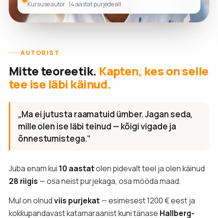
Kursuse autor · 14 aastat purjede all
AUTORIST
Mitte teoreetik.
Kapten, kes on selle
tee ise läbi käinud.
„Ma ei jutusta raamatuid ümber. Jagan seda,
mille olen ise läbi teinud — kõigi vigade ja
õnnestumistega.“
Juba enam kui
10 aastat
olen pidevalt teel ja olen käinud
28 riigis
— osa neist purjekaga, osa mööda maad.
Mul on olnud
viis purjekat
— esimesest 1200 € eest ja
kokkupandavast katamaraanist kuni tänase
Hallberg-