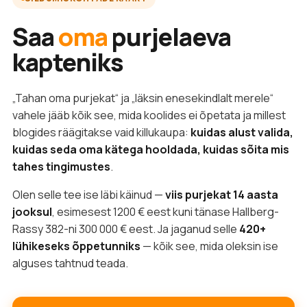
Saa
oma
purjelaeva
kapteniks
„Tahan oma purjekat“ ja „läksin enesekindlalt merele“
vahele jääb kõik see, mida koolides ei õpetata ja millest
blogides räägitakse vaid killukaupa:
kuidas alust valida,
kuidas seda oma kätega hooldada, kuidas sõita mis
tahes tingimustes
.
Olen selle tee ise läbi käinud —
viis purjekat 14 aasta
jooksul
, esimesest 1200 € eest kuni tänase Hallberg-
Rassy 382-ni 300 000 € eest. Ja jaganud selle
420+
lühikeseks õppetunniks
— kõik see, mida oleksin ise
alguses tahtnud teada.