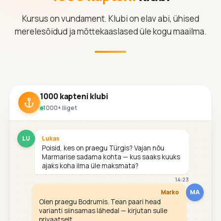
Kursus on vundament. Klubi on elav abi, ühised
merelesõidud ja mõttekaaslased üle kogu maailma.
1000 kapteni klubi
1000+ liiget
LU
Lukas
Poisid, kes on praegu Türgis? Vajan nõu
Marmarise sadama kohta — kus saaks kuuks
ajaks koha ilma üle maksmata?
14:23
MA
Marko
Olen praegu Bodrumis. Tean paari head
varianti siinsamas lähedal — kirjutan sulle
privaatselt.