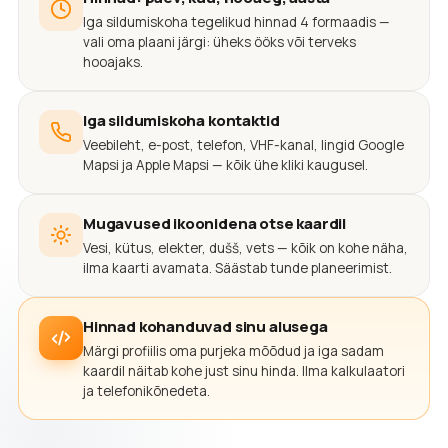
Iga sildumiskoha tegelikud hinnad 4 formaadis —
vali oma plaani järgi: üheks ööks või terveks
hooajaks.
Iga sildumiskoha kontaktid
Veebileht, e-post, telefon, VHF-kanal, lingid Google
Mapsi ja Apple Mapsi — kõik ühe kliki kaugusel.
Mugavused ikoonidena otse kaardil
Vesi, kütus, elekter, dušš, vets — kõik on kohe näha,
ilma kaarti avamata. Säästab tunde planeerimist.
Hinnad kohanduvad sinu alusega
Märgi profiilis oma purjeka mõõdud ja iga sadam
kaardil näitab kohe just sinu hinda. Ilma kalkulaatori
ja telefonikõnedeta.