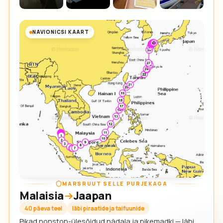
NAVIONICSI KAART
MARSRUUT SELLE PURJEKAGA
Malaisia
Jaapan
40 päeva teel
läbi piraatide ja taifuunide
Pikad nonstop-ülesõidud nädala ja pikemadki — läbi