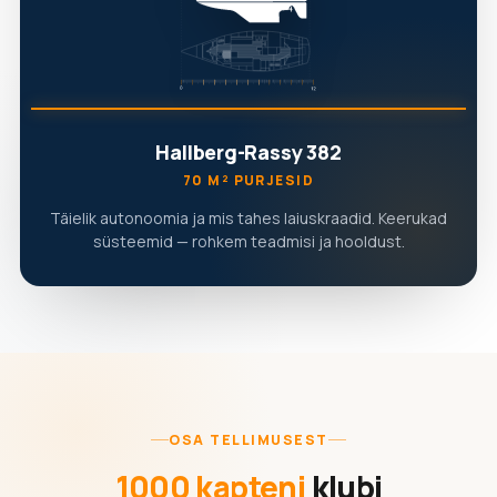
Hallberg-Rassy 382
70 M² PURJESID
Täielik autonoomia ja mis tahes laiuskraadid. Keerukad
süsteemid — rohkem teadmisi ja hooldust.
OSA TELLIMUSEST
1000 kapteni
klubi