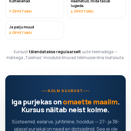
Küttekehad
Raamatud, mida tasub
TULEMAS
TULEMAS
lugeda
7 ÕPPETUNDI
4 ÕPPETUNDI
Ja palju muud
TULEMAS
2 ÕPPETUNDI
Kursust
täiendatakse regulaarselt
uute teemadega —
märkega „Tulemas“ moodulid ilmuvad tellimusse ilma lisatasuta.
KOLM SUURUST
Iga purjekas on
omaette maailm
.
Kursus näitab neist kolme.
Süsteemid, eelarve, juhtimine, hooldus — 27- ja 38-
jalasel purjekal on need eri distsipliinid. See ei ole