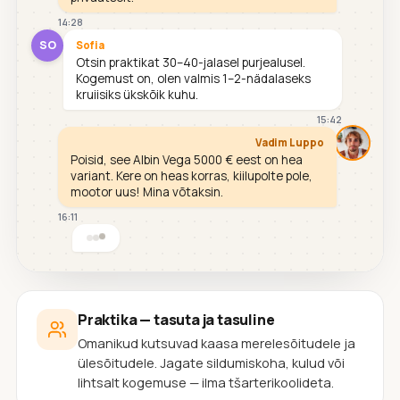
14:28
SO
Sofia
Otsin praktikat 30–40-jalasel purjealusel.
Kogemust on, olen valmis 1–2-nädalaseks
kruiisiks ükskõik kuhu.
15:42
Vadim Luppo
Poisid, see Albin Vega 5000 € eest on hea
variant. Kere on heas korras, kiilupolte pole,
mootor uus! Mina võtaksin.
16:11
Praktika — tasuta ja tasuline
Omanikud kutsuvad kaasa merelesõitudele ja
ülesõitudele. Jagate sildumiskoha, kulud või
lihtsalt kogemuse — ilma tšarterikoolideta.