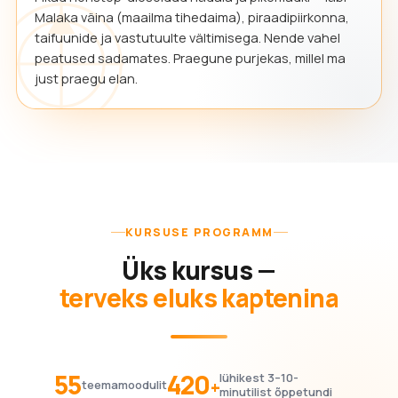
Malaka väina (maailma tihedaima), piraadipiirkonna,
taifuunide ja vastutuulte vältimisega. Nende vahel
peatused sadamates. Praegune purjekas, millel ma
just praegu elan.
KURSUSE PROGRAMM
Üks kursus —
terveks eluks kaptenina
55
420
lühikest 3–10-
+
teemamoodulit
minutilist õppetundi