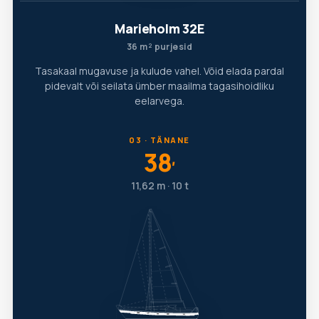
Marieholm 32E
36 m² purjesid
Tasakaal mugavuse ja kulude vahel. Võid elada pardal
pidevalt või seilata ümber maailma tagasihoidliku
eelarvega.
03 · TÄNANE
38
′
11,62 m · 10 t