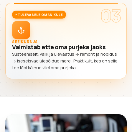
03
TULEVASELE OMANIKULE
SEE KURSUS
Valmistab ette oma purjeka jaoks
Süsteemselt: valik ja ülevaatus → remont ja hooldus
→ iseseisvad ülesõidud merel. Praktikult, kes on selle
tee läbi käinud viiel oma purjekal.