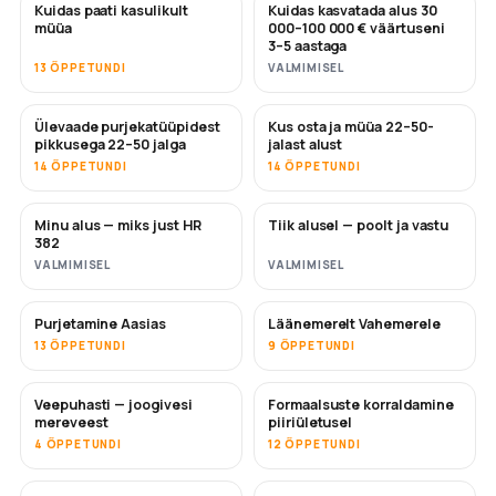
Kuidas paati kasulikult
Kuidas kasvatada alus 30
UUS
UUS
müüa
000–100 000 € väärtuseni
3–5 aastaga
13 ÕPPETUNDI
VALMIMISEL
Ülevaade purjekatüüpidest
Kus osta ja müüa 22–50-
TULEMAS
TULEMAS
pikkusega 22–50 jalga
jalast alust
14 ÕPPETUNDI
14 ÕPPETUNDI
Minu alus — miks just HR
Tiik alusel — poolt ja vastu
TULEMAS
TULEMAS
382
VALMIMISEL
VALMIMISEL
Purjetamine Aasias
Läänemerelt Vahemerele
TULEMAS
TULEMAS
13 ÕPPETUNDI
9 ÕPPETUNDI
Veepuhasti — joogivesi
Formaalsuste korraldamine
TULEMAS
mereveest
piiriületusel
4 ÕPPETUNDI
12 ÕPPETUNDI