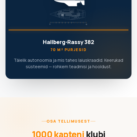
Hallberg-Rassy 382
70 M² PURJESID
Täielik autonoomia ja mis tahes laiuskraadid. Keerukad
süsteemid — rohkem teadmisi ja hooldust.
OSA TELLIMUSEST
1000 kapteni
klubi