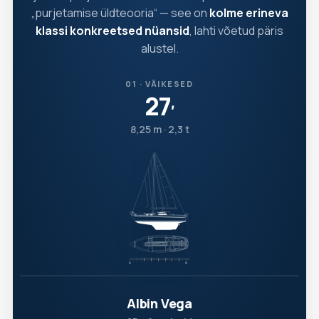
„purjetamise üldteooria“ — see on
kolme erineva
klassi konkreetsed nüansid
, lahti võetud päris
alustel.
01 · VÄIKESED
27
′
8,25 m · 2,3 t
Albin Vega