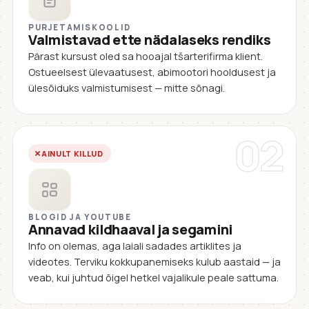
PURJETAMISKOOLID
Valmistavad ette nädalaseks rendiks
Pärast kursust oled sa hooajal tšarterifirma klient.
Ostueelsest ülevaatusest, abimootori hooldusest ja
ülesõiduks valmistumisest — mitte sõnagi.
02
AINULT KILLUD
BLOGID JA YOUTUBE
Annavad kildhaaval ja segamini
Info on olemas, aga laiali sadades artiklites ja
videotes. Terviku kokkupanemiseks kulub aastaid — ja
veab, kui juhtud õigel hetkel vajalikule peale sattuma.