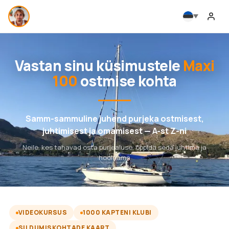
Vastan sinu küsimustele
Maxi
100
ostmise kohta
Samm-sammuline juhend purjeka ostmisest,
juhtimisest ja omamisest — A-st Z-ni
Neile, kes tahavad osta purjealuse, õppida seda juhtima ja
hooldama
VIDEOKURSUS
1000 KAPTENI KLUBI
SILDUMISKOHTADE KAART