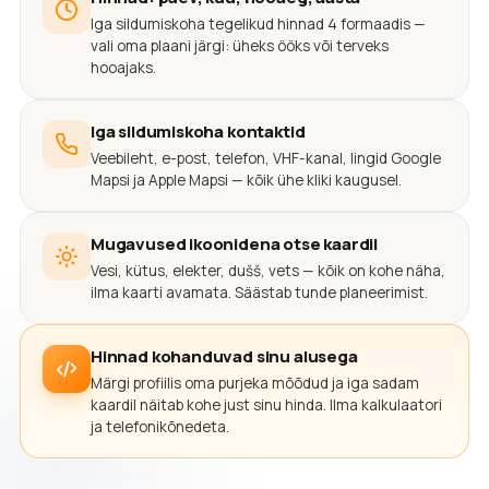
Iga sildumiskoha tegelikud hinnad 4 formaadis —
vali oma plaani järgi: üheks ööks või terveks
hooajaks.
Iga sildumiskoha kontaktid
Veebileht, e-post, telefon, VHF-kanal, lingid Google
Mapsi ja Apple Mapsi — kõik ühe kliki kaugusel.
Mugavused ikoonidena otse kaardil
Vesi, kütus, elekter, dušš, vets — kõik on kohe näha,
ilma kaarti avamata. Säästab tunde planeerimist.
Hinnad kohanduvad sinu alusega
Märgi profiilis oma purjeka mõõdud ja iga sadam
kaardil näitab kohe just sinu hinda. Ilma kalkulaatori
ja telefonikõnedeta.