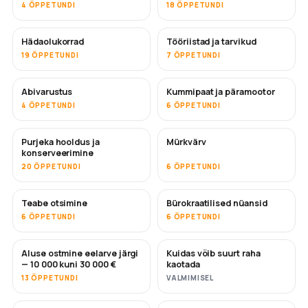
4 ÕPPETUNDI
18 ÕPPETUNDI
Hädaolukorrad
Tööriistad ja tarvikud
19 ÕPPETUNDI
7 ÕPPETUNDI
Abivarustus
Kummipaat ja päramootor
4 ÕPPETUNDI
6 ÕPPETUNDI
Purjeka hooldus ja
Mürkvärv
TULEMAS
konserveerimine
20 ÕPPETUNDI
6 ÕPPETUNDI
Teabe otsimine
Bürokraatilised nüansid
6 ÕPPETUNDI
6 ÕPPETUNDI
Aluse ostmine eelarve järgi
Kuidas võib suurt raha
TULEMAS
TULEMAS
— 10 000 kuni 30 000 €
kaotada
13 ÕPPETUNDI
VALMIMISEL