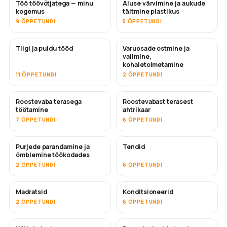
Töö töövõtjatega — minu
Aluse värvimine ja aukude
TULEMAS
TULEMAS
kogemus
täitmine plastikus
9 ÕPPETUNDI
5 ÕPPETUNDI
Tiigi ja puidu tööd
Varuosade ostmine ja
TULEMAS
valimine,
kohaletoimetamine
11 ÕPPETUNDI
2 ÕPPETUNDI
Roostevaba terasega
Roostevabast terasest
TULEMAS
töötamine
ahtrikaar
7 ÕPPETUNDI
6 ÕPPETUNDI
Purjede parandamine ja
Tendid
TULEMAS
õmblemine töökodades
2 ÕPPETUNDI
6 ÕPPETUNDI
Madratsid
Konditsioneerid
TULEMAS
2 ÕPPETUNDI
6 ÕPPETUNDI