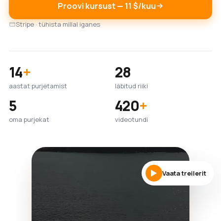
Proovi kursust — 11 $/kuu
Stripe · tühista millal iganes
14
+
28
aastat purjetamist
läbitud riiki
5
420
+
oma purjekat
videotundi
Vaata treilerit