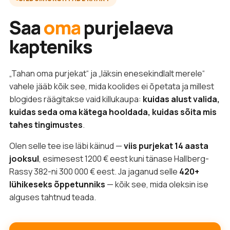
Saa
oma
purjelaeva
kapteniks
„Tahan oma purjekat“ ja „läksin enesekindlalt merele“
vahele jääb kõik see, mida koolides ei õpetata ja millest
blogides räägitakse vaid killukaupa:
kuidas alust valida,
kuidas seda oma kätega hooldada, kuidas sõita mis
tahes tingimustes
.
Olen selle tee ise läbi käinud —
viis purjekat 14 aasta
jooksul
, esimesest 1200 € eest kuni tänase Hallberg-
Rassy 382-ni 300 000 € eest. Ja jaganud selle
420+
lühikeseks õppetunniks
— kõik see, mida oleksin ise
alguses tahtnud teada.