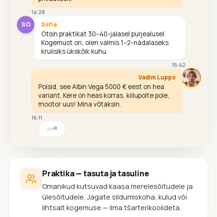
14:28
SO
Sofia
Otsin praktikat 30–40-jalasel purjealusel.
Kogemust on, olen valmis 1–2-nädalaseks
kruiisiks ükskõik kuhu.
15:42
Vadim Luppo
Poisid, see Albin Vega 5000 € eest on hea
variant. Kere on heas korras, kiilupolte pole,
mootor uus! Mina võtaksin.
16:11
Praktika — tasuta ja tasuline
Omanikud kutsuvad kaasa merelesõitudele ja
ülesõitudele. Jagate sildumiskoha, kulud või
lihtsalt kogemuse — ilma tšarterikoolideta.