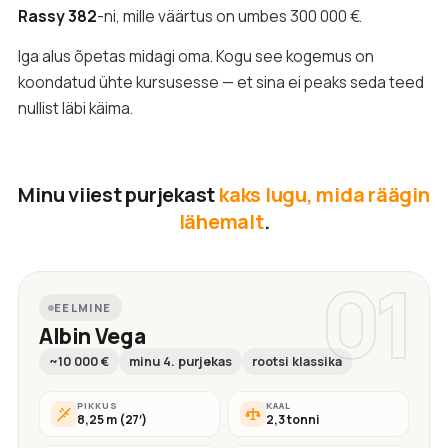
Rassy 382
-ni, mille väärtus on umbes 300 000 €.
Iga alus õpetas midagi oma. Kogu see kogemus on
koondatud ühte kursusesse — et sina ei peaks seda teed
nullist läbi käima.
Minu viiest purjekast
kaks lugu, mida räägin
lähemalt
.
01
EELMINE
Albin Vega
~10 000 €
minu 4. purjekas
rootsi klassika
PIKKUS
KAAL
8,25 m (27′)
2,3 tonni