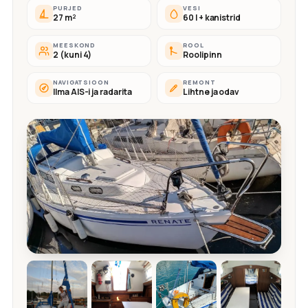
PURJED
VESI
27 m²
60 l + kanistrid
MEESKOND
ROOL
2 (kuni 4)
Roolipinn
NAVIGATSIOON
REMONT
Ilma AIS-i ja radarita
Lihtne ja odav