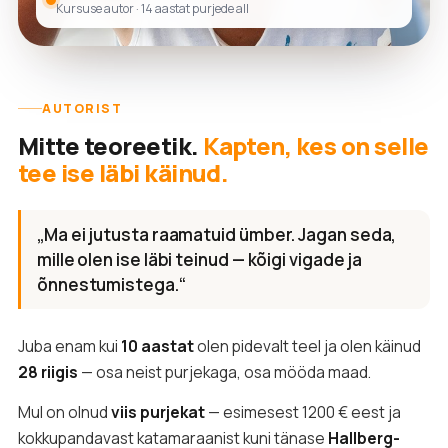
Kursuse autor · 14 aastat purjede all
AUTORIST
Mitte teoreetik.
Kapten, kes on selle
tee ise läbi käinud.
„Ma ei jutusta raamatuid ümber. Jagan seda,
mille olen ise läbi teinud — kõigi vigade ja
õnnestumistega.“
Juba enam kui
10 aastat
olen pidevalt teel ja olen käinud
28 riigis
— osa neist purjekaga, osa mööda maad.
Mul on olnud
viis purjekat
— esimesest 1200 € eest ja
kokkupandavast katamaraanist kuni tänase
Hallberg-