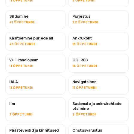
11 ÕPPETUNDI
3 ÕPPETUNDI
Sildumine
Purjestus
41 ÕPPETUNDI
22 ÕPPETUNDI
Käsitsemine purjede all
Ankrukoht
43 ÕPPETUNDI
15 ÕPPETUNDI
VHF-raadiojaam
COLREG
11 ÕPPETUNDI
15 ÕPPETUNDI
IALA
Navigatsioon
11 ÕPPETUNDI
11 ÕPPETUNDI
Ilm
Sadamate ja ankrukohtade
otsimine
3 ÕPPETUNDI
2 ÕPPETUNDI
Päästevestid ja kinnitused
Ohutusvarustus