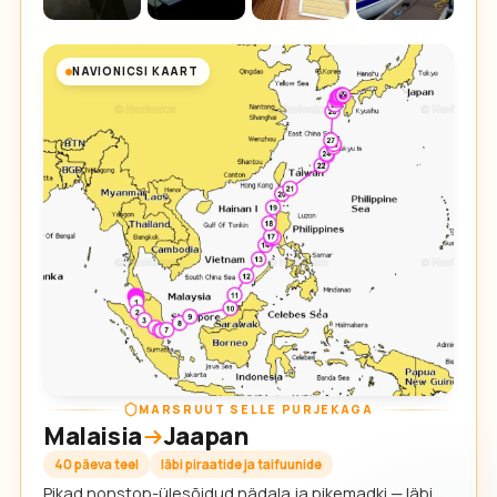
NAVIONICSI KAART
MARSRUUT SELLE PURJEKAGA
Malaisia
Jaapan
40 päeva teel
läbi piraatide ja taifuunide
Pikad nonstop-ülesõidud nädala ja pikemadki — läbi