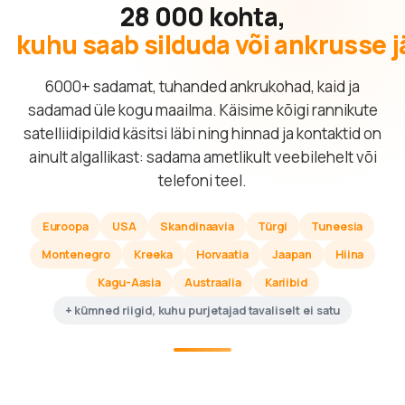
28 000 kohta,
kuhu saab silduda või ankrusse 
6000+ sadamat, tuhanded ankrukohad, kaid ja
sadamad üle kogu maailma. Käisime kõigi rannikute
satelliidipildid käsitsi läbi ning hinnad ja kontaktid on
ainult algallikast: sadama ametlikult veebilehelt või
telefoni teel.
Euroopa
USA
Skandinaavia
Türgi
Tuneesia
Montenegro
Kreeka
Horvaatia
Jaapan
Hiina
Kagu-Aasia
Austraalia
Kariibid
+ kümned riigid, kuhu purjetajad tavaliselt ei satu