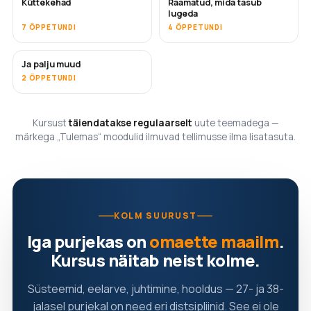
Küttekehad
Raamatud, mida tasub
TULEMAS
TULEMAS
lugeda
7 ÕPPETUNDI
4 ÕPPETUNDI
Ja palju muud
TULEMAS
2 ÕPPETUNDI
Kursust
täiendatakse regulaarselt
uute teemadega —
märkega „Tulemas“ moodulid ilmuvad tellimusse ilma lisatasuta.
KOLM SUURUST
Iga purjekas on
omaette maailm
.
Kursus näitab neist kolme.
Süsteemid, eelarve, juhtimine, hooldus — 27- ja 38-
jalasel purjekal on need eri distsipliinid. See ei ole