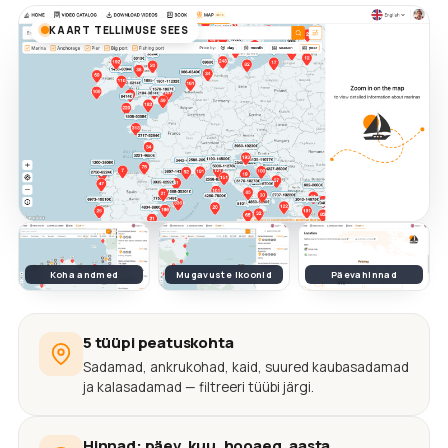
KAART TELLIMUSE SEES
Koha andmed
Mugavuste ikoonid
Päevahinnad
5 tüüpi peatuskohta
Sadamad, ankrukohad, kaid, suured kaubasadamad
ja kalasadamad — filtreeri tüübi järgi.
Hinnad: päev, kuu, hooaeg, aasta