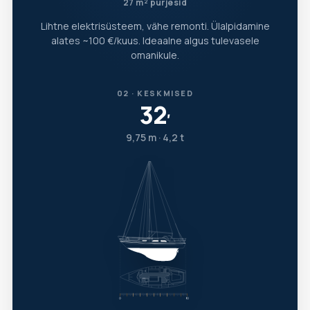
27 m² purjesid
Lihtne elektrisüsteem, vähe remonti. Ülalpidamine
alates ~100 €/kuus. Ideaalne algus tulevasele
omanikule.
02 · KESKMISED
32
′
9,75 m · 4,2 t