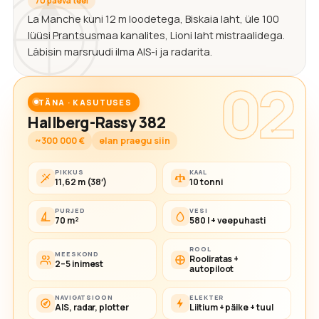
70 päeva teel
La Manche kuni 12 m loodetega, Biskaia laht, üle 100
lüüsi Prantsusmaa kanalites, Lioni laht mistraalidega.
Läbisin marsruudi ilma AIS-i ja radarita.
02
TÄNA · KASUTUSES
Hallberg-Rassy 382
~300 000 €
elan praegu siin
PIKKUS
KAAL
11,62 m (38′)
10 tonni
PURJED
VESI
70 m²
580 l + veepuhasti
ROOL
MEESKOND
Rooliratas +
2–5 inimest
autopiloot
NAVIGATSIOON
ELEKTER
AIS, radar, plotter
Liitium + päike + tuul