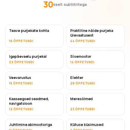
30
keelt subtiitritega
Teave purjekate kohta
Praktiline näide purjeka
ülevaatusest
16 ÕPPETUNDI
44 ÕPPETUNDI
Igapäevaelu purjekal
Sisemootor
22 ÕPPETUNDI
14 ÕPPETUNDI
Veevarustus
Elekter
15 ÕPPETUNDI
28 ÕPPETUNDI
Kaasaegsed seadmed,
Meresõlmed
navigatsioon
12 ÕPPETUNDI
23 ÕPPETUNDI
Juhtimine abimootoriga
Kütuse küsimused