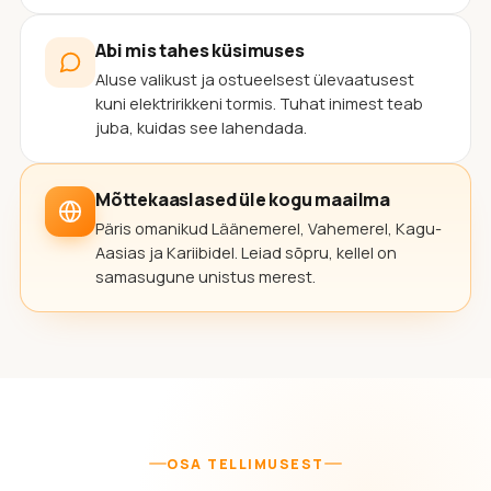
Abi mis tahes küsimuses
Aluse valikust ja ostueelsest ülevaatusest
kuni elektririkkeni tormis. Tuhat inimest teab
juba, kuidas see lahendada.
Mõttekaaslased üle kogu maailma
Päris omanikud Läänemerel, Vahemerel, Kagu-
Aasias ja Kariibidel. Leiad sõpru, kellel on
samasugune unistus merest.
OSA TELLIMUSEST