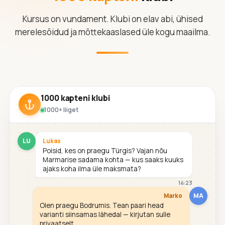
Kursus on vundament. Klubi on elav abi, ühised
merelesõidud ja mõttekaaslased üle kogu maailma.
1000 kapteni klubi
1000+ liiget
LU
Lukas
Poisid, kes on praegu Türgis? Vajan nõu
Marmarise sadama kohta — kus saaks kuuks
ajaks koha ilma üle maksmata?
14:23
MA
Marko
Olen praegu Bodrumis. Tean paari head
varianti siinsamas lähedal — kirjutan sulle
privaatselt.