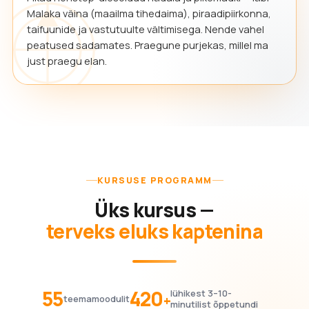
Malaka väina (maailma tihedaima), piraadipiirkonna,
taifuunide ja vastutuulte vältimisega. Nende vahel
peatused sadamates. Praegune purjekas, millel ma
just praegu elan.
KURSUSE PROGRAMM
Üks kursus —
terveks eluks kaptenina
55
420
lühikest 3–10-
+
teemamoodulit
minutilist õppetundi