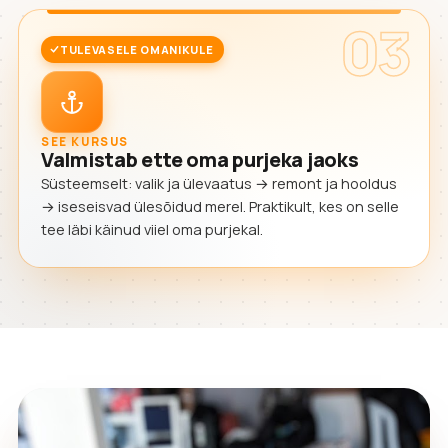
03
TULEVASELE OMANIKULE
SEE KURSUS
Valmistab ette oma purjeka jaoks
Süsteemselt: valik ja ülevaatus → remont ja hooldus
→ iseseisvad ülesõidud merel. Praktikult, kes on selle
tee läbi käinud viiel oma purjekal.