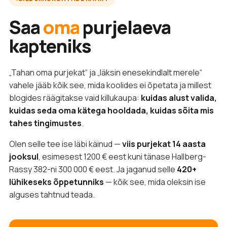
Saa
oma
purjelaeva
kapteniks
„Tahan oma purjekat“ ja „läksin enesekindlalt merele“
vahele jääb kõik see, mida koolides ei õpetata ja millest
blogides räägitakse vaid killukaupa:
kuidas alust valida,
kuidas seda oma kätega hooldada, kuidas sõita mis
tahes tingimustes
.
Olen selle tee ise läbi käinud —
viis purjekat 14 aasta
jooksul
, esimesest 1200 € eest kuni tänase Hallberg-
Rassy 382-ni 300 000 € eest. Ja jaganud selle
420+
lühikeseks õppetunniks
— kõik see, mida oleksin ise
alguses tahtnud teada.