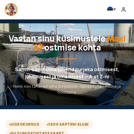
Vastan sinu küsimustele
Maxi
87
ostmise kohta
Samm-sammuline juhend purjeka ostmisest,
juhtimisest ja omamisest — A-st Z-ni
Neile, kes tahavad osta purjealuse, õppida seda juhtima ja
hooldama
VIDEOKURSUS
1000 KAPTENI KLUBI
SILDUMISKOHTADE KAART