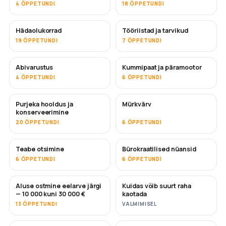
4 ÕPPETUNDI
18 ÕPPETUNDI
Hädaolukorrad
Tööriistad ja tarvikud
19 ÕPPETUNDI
7 ÕPPETUNDI
Abivarustus
Kummipaat ja päramootor
4 ÕPPETUNDI
6 ÕPPETUNDI
Purjeka hooldus ja
Mürkvärv
TULEMAS
konserveerimine
20 ÕPPETUNDI
6 ÕPPETUNDI
Teabe otsimine
Bürokraatilised nüansid
6 ÕPPETUNDI
6 ÕPPETUNDI
Aluse ostmine eelarve järgi
Kuidas võib suurt raha
TULEMAS
TULEMAS
— 10 000 kuni 30 000 €
kaotada
13 ÕPPETUNDI
VALMIMISEL