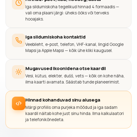
Iga sildumiskoha tegelikud hinnad 4 formaadis —
vali oma plaani järgi: üheks ööks või terveks
hooajaks.
Iga sildumiskoha kontaktid
Veebileht, e-post, telefon, VHF-kanal, lingid Google
Mapsi ja Apple Mapsi — kõik ühe kliki kaugusel.
Mugavused ikoonidena otse kaardil
Vesi, kütus, elekter, dušš, vets — kõik on kohe näha,
ilma kaarti avamata. Säästab tunde planeerimist.
Hinnad kohanduvad sinu alusega
Märgi profiilis oma purjeka mõõdud ja iga sadam
kaardil näitab kohe just sinu hinda. Ilma kalkulaatori
ja telefonikõnedeta.