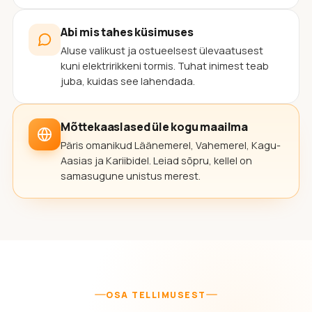
Abi mis tahes küsimuses
Aluse valikust ja ostueelsest ülevaatusest
kuni elektririkkeni tormis. Tuhat inimest teab
juba, kuidas see lahendada.
Mõttekaaslased üle kogu maailma
Päris omanikud Läänemerel, Vahemerel, Kagu-
Aasias ja Kariibidel. Leiad sõpru, kellel on
samasugune unistus merest.
OSA TELLIMUSEST