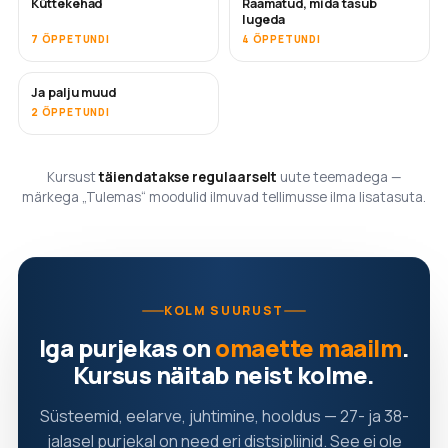
Küttekehad
Raamatud, mida tasub
TULEMAS
TULEMAS
lugeda
7 ÕPPETUNDI
4 ÕPPETUNDI
Ja palju muud
TULEMAS
2 ÕPPETUNDI
Kursust
täiendatakse regulaarselt
uute teemadega —
märkega „Tulemas“ moodulid ilmuvad tellimusse ilma lisatasuta.
KOLM SUURUST
Iga purjekas on
omaette maailm
.
Kursus näitab neist kolme.
Süsteemid, eelarve, juhtimine, hooldus — 27- ja 38-
jalasel purjekal on need eri distsipliinid. See ei ole