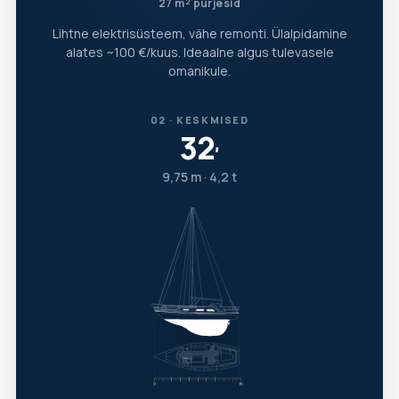
27 m² purjesid
Lihtne elektrisüsteem, vähe remonti. Ülalpidamine
alates ~100 €/kuus. Ideaalne algus tulevasele
omanikule.
02 · KESKMISED
32
′
9,75 m · 4,2 t