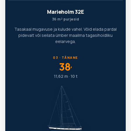
Marieholm 32E
36 m² purjesid
Tasakaal mugavuse ja kulude vahel. Võid elada pardal
pidevalt või seilata ümber maailma tagasihoidliku
eelarvega.
03 · TÄNANE
38
′
11,62 m · 10 t