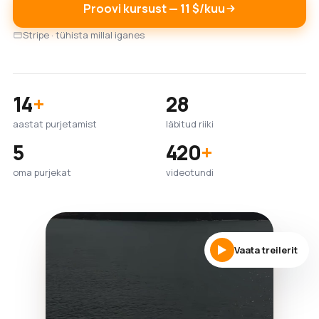
Proovi kursust — 11 $/kuu
Stripe · tühista millal iganes
14
+
28
aastat purjetamist
läbitud riiki
5
420
+
oma purjekat
videotundi
Vaata treilerit