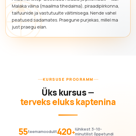
Malaka väina (maailma tihedaima), piraadipiirkonna,
taifuunide ja vastutuulte vältimisega. Nende vahel
peatused sadamates. Praegune purjekas, millel ma
just praegu elan.
KURSUSE PROGRAMM
Üks kursus —
terveks eluks kaptenina
55
420
lühikest 3–10-
+
teemamoodulit
minutilist õppetundi