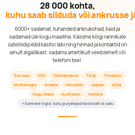
28 000 kohta,
kuhu saab silduda või ankrusse 
6000+ sadamat, tuhanded ankrukohad, kaid ja
sadamad üle kogu maailma. Käisime kõigi rannikute
satelliidipildid käsitsi läbi ning hinnad ja kontaktid on
ainult algallikast: sadama ametlikult veebilehelt või
telefoni teel.
Euroopa
USA
Skandinaavia
Türgi
Tuneesia
Montenegro
Kreeka
Horvaatia
Jaapan
Hiina
Kagu-Aasia
Austraalia
Kariibid
+ kümned riigid, kuhu purjetajad tavaliselt ei satu