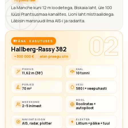
70 päeva teel
La Manche kuni 12 m loodetega, Biskaia laht, üle 100
lüüsi Prantsusmaa kanalites, Lioni laht mistraalidega.
Läbisin marsruudi ilma AIS-i ja radarita.
02
TÄNA · KASUTUSES
Hallberg-Rassy 382
~300 000 €
elan praegu siin
PIKKUS
KAAL
11,62 m (38′)
10 tonni
PURJED
VESI
70 m²
580 l + veepuhasti
ROOL
MEESKOND
Rooliratas +
2–5 inimest
autopiloot
NAVIGATSIOON
ELEKTER
AIS, radar, plotter
Liitium + päike + tuul