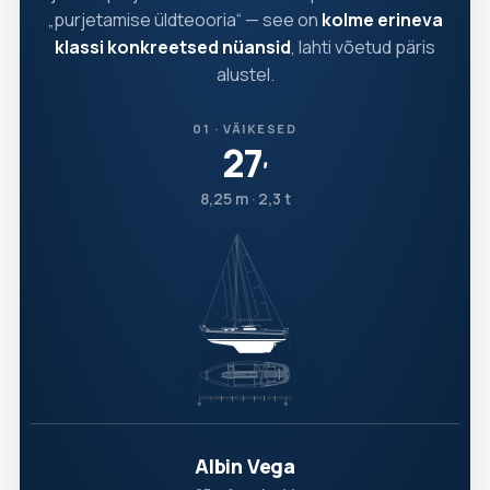
„purjetamise üldteooria“ — see on
kolme erineva
klassi konkreetsed nüansid
, lahti võetud päris
alustel.
01 · VÄIKESED
27
′
8,25 m · 2,3 t
Albin Vega