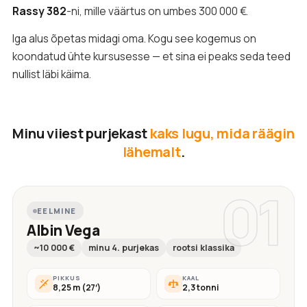
Rassy 382
-ni, mille väärtus on umbes 300 000 €.
Iga alus õpetas midagi oma. Kogu see kogemus on
koondatud ühte kursusesse — et sina ei peaks seda teed
nullist läbi käima.
Minu viiest purjekast
kaks lugu, mida räägin
lähemalt
.
01
EELMINE
Albin Vega
~10 000 €
minu 4. purjekas
rootsi klassika
PIKKUS
KAAL
8,25 m (27′)
2,3 tonni