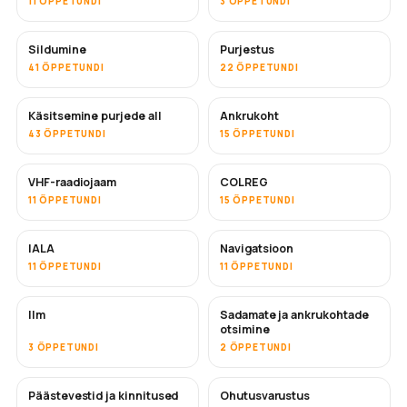
11 ÕPPETUNDI
3 ÕPPETUNDI
Sildumine
Purjestus
41 ÕPPETUNDI
22 ÕPPETUNDI
Käsitsemine purjede all
Ankrukoht
43 ÕPPETUNDI
15 ÕPPETUNDI
VHF-raadiojaam
COLREG
11 ÕPPETUNDI
15 ÕPPETUNDI
IALA
Navigatsioon
11 ÕPPETUNDI
11 ÕPPETUNDI
Ilm
Sadamate ja ankrukohtade
otsimine
3 ÕPPETUNDI
2 ÕPPETUNDI
Päästevestid ja kinnitused
Ohutusvarustus