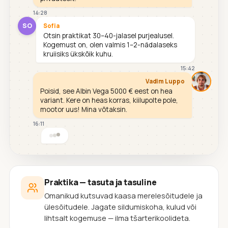
14:28
SO
Sofia
Otsin praktikat 30–40-jalasel purjealusel.
Kogemust on, olen valmis 1–2-nädalaseks
kruiisiks ükskõik kuhu.
15:42
Vadim Luppo
Poisid, see Albin Vega 5000 € eest on hea
variant. Kere on heas korras, kiilupolte pole,
mootor uus! Mina võtaksin.
16:11
Praktika — tasuta ja tasuline
Omanikud kutsuvad kaasa merelesõitudele ja
ülesõitudele. Jagate sildumiskoha, kulud või
lihtsalt kogemuse — ilma tšarterikoolideta.