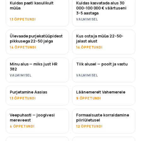
Kuidas paati kasulikult
Kuidas kasvatada alus 30
UUS
UUS
müüa
000–100 000 € väärtuseni
3–5 aastaga
13 ÕPPETUNDI
VALMIMISEL
Ülevaade purjekatüüpidest
Kus osta ja müüa 22–50-
TULEMAS
TULEMAS
pikkusega 22–50 jalga
jalast alust
14 ÕPPETUNDI
14 ÕPPETUNDI
Minu alus — miks just HR
Tiik alusel — poolt ja vastu
TULEMAS
TULEMAS
382
VALMIMISEL
VALMIMISEL
Purjetamine Aasias
Läänemerelt Vahemerele
TULEMAS
TULEMAS
13 ÕPPETUNDI
9 ÕPPETUNDI
Veepuhasti — joogivesi
Formaalsuste korraldamine
TULEMAS
mereveest
piiriületusel
4 ÕPPETUNDI
12 ÕPPETUNDI