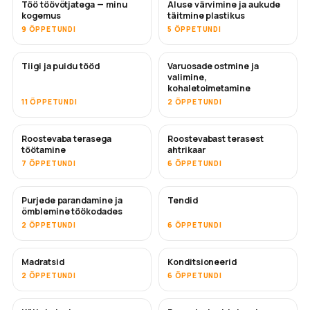
Töö töövõtjatega — minu
Aluse värvimine ja aukude
TULEMAS
TULEMAS
kogemus
täitmine plastikus
9 ÕPPETUNDI
5 ÕPPETUNDI
Tiigi ja puidu tööd
Varuosade ostmine ja
TULEMAS
valimine,
kohaletoimetamine
11 ÕPPETUNDI
2 ÕPPETUNDI
Roostevaba terasega
Roostevabast terasest
TULEMAS
töötamine
ahtrikaar
7 ÕPPETUNDI
6 ÕPPETUNDI
Purjede parandamine ja
Tendid
TULEMAS
õmblemine töökodades
2 ÕPPETUNDI
6 ÕPPETUNDI
Madratsid
Konditsioneerid
TULEMAS
2 ÕPPETUNDI
6 ÕPPETUNDI