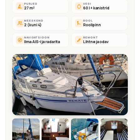
PURJED
VESI
27 m²
60 l + kanistrid
MEESKOND
ROOL
2 (kuni 4)
Roolipinn
NAVIGATSIOON
REMONT
Ilma AIS-i ja radarita
Lihtne ja odav