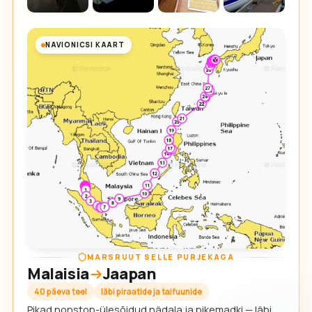
NAVIONICSI KAART
MARSRUUT SELLE PURJEKAGA
Malaisia
Jaapan
40 päeva teel
läbi piraatide ja taifuunide
Pikad nonstop-ülesõidud nädala ja pikemadki — läbi