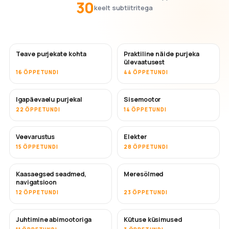
30
keelt subtiitritega
Teave purjekate kohta
Praktiline näide purjeka
ülevaatusest
16 ÕPPETUNDI
44 ÕPPETUNDI
Igapäevaelu purjekal
Sisemootor
22 ÕPPETUNDI
14 ÕPPETUNDI
Veevarustus
Elekter
15 ÕPPETUNDI
28 ÕPPETUNDI
Kaasaegsed seadmed,
Meresõlmed
navigatsioon
12 ÕPPETUNDI
23 ÕPPETUNDI
Juhtimine abimootoriga
Kütuse küsimused