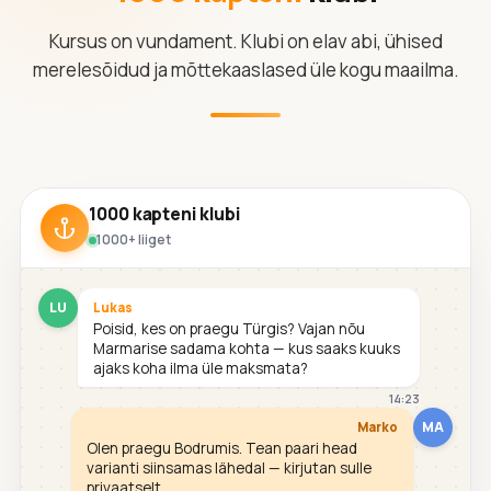
Kursus on vundament. Klubi on elav abi, ühised
merelesõidud ja mõttekaaslased üle kogu maailma.
1000 kapteni klubi
1000+ liiget
LU
Lukas
Poisid, kes on praegu Türgis? Vajan nõu
Marmarise sadama kohta — kus saaks kuuks
ajaks koha ilma üle maksmata?
14:23
MA
Marko
Olen praegu Bodrumis. Tean paari head
varianti siinsamas lähedal — kirjutan sulle
privaatselt.