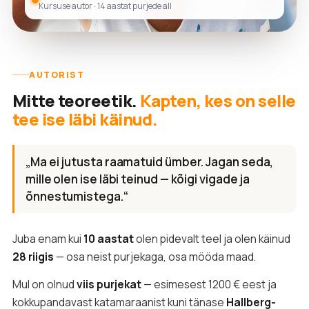
Kursuse autor · 14 aastat purjede all
AUTORIST
Mitte teoreetik.
Kapten, kes on selle
tee ise läbi käinud.
„Ma ei jutusta raamatuid ümber. Jagan seda,
mille olen ise läbi teinud — kõigi vigade ja
õnnestumistega.“
Juba enam kui
10 aastat
olen pidevalt teel ja olen käinud
28 riigis
— osa neist purjekaga, osa mööda maad.
Mul on olnud
viis purjekat
— esimesest 1200 € eest ja
kokkupandavast katamaraanist kuni tänase
Hallberg-