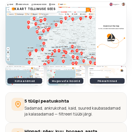
KAART TELLIMUSE SEES
Koha andmed
Mugavuste ikoonid
Päevahinnad
5 tüüpi peatuskohta
Sadamad, ankrukohad, kaid, suured kaubasadamad
ja kalasadamad — filtreeri tüübi järgi.
Hinnad: päev, kuu, hooaeg, aasta