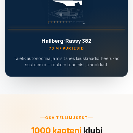
Hallberg-Rassy 382
70 M² PURJESID
Täielik autonoomia ja mis tahes laiuskraadid. Keerukad
süsteemid — rohkem teadmisi ja hooldust.
OSA TELLIMUSEST
1000 kapteni
klubi