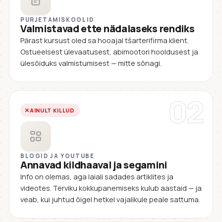
PURJETAMISKOOLID
Valmistavad ette nädalaseks rendiks
Pärast kursust oled sa hooajal tšarterifirma klient.
Ostueelsest ülevaatusest, abimootori hooldusest ja
ülesõiduks valmistumisest — mitte sõnagi.
02
AINULT KILLUD
BLOGID JA YOUTUBE
Annavad kildhaaval ja segamini
Info on olemas, aga laiali sadades artiklites ja
videotes. Terviku kokkupanemiseks kulub aastaid — ja
veab, kui juhtud õigel hetkel vajalikule peale sattuma.