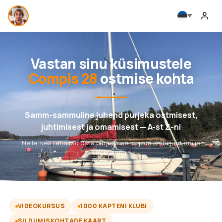
Vastan sinu küsimustele
Compis 28
ostmise kohta
Samm-sammuline juhend purjeka ostmisest,
juhtimisest ja omamisest — A-st Z-ni
Neile, kes tahavad osta purjealuse, õppida seda juhtima ja
hooldama
VIDEOKURSUS
1000 KAPTENI KLUBI
SILDUMISKOHTADE KAART