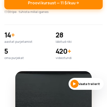
Proovi kursust — 11 $/kuu
Stripe · tühista millal iganes
14
+
28
aastat purjetamist
läbitud riiki
5
420
+
oma purjekat
videotundi
Vaata treilerit