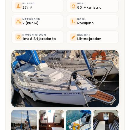
PURJED
VESI
27 m²
60 l + kanistrid
MEESKOND
ROOL
2 (kuni 4)
Roolipinn
NAVIGATSIOON
REMONT
Ilma AIS-i ja radarita
Lihtne ja odav