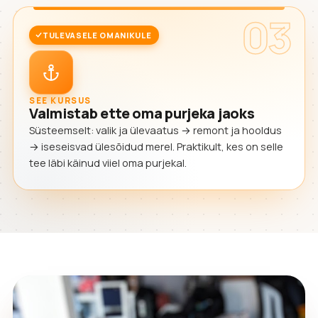
03
TULEVASELE OMANIKULE
SEE KURSUS
Valmistab ette oma purjeka jaoks
Süsteemselt: valik ja ülevaatus → remont ja hooldus
→ iseseisvad ülesõidud merel. Praktikult, kes on selle
tee läbi käinud viiel oma purjekal.