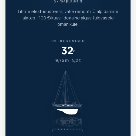
27 m² purjesid
Lihtne elektrisüsteem, vähe remonti. Ülalpidamine
alates ~100 €/kuus. Ideaalne algus tulevasele
omanikule.
02 · KESKMISED
32
′
9,75 m · 4,2 t