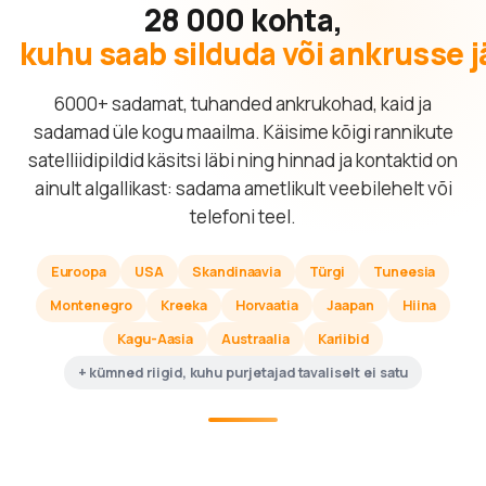
28 000 kohta,
kuhu saab silduda või ankrusse 
6000+ sadamat, tuhanded ankrukohad, kaid ja
sadamad üle kogu maailma. Käisime kõigi rannikute
satelliidipildid käsitsi läbi ning hinnad ja kontaktid on
ainult algallikast: sadama ametlikult veebilehelt või
telefoni teel.
Euroopa
USA
Skandinaavia
Türgi
Tuneesia
Montenegro
Kreeka
Horvaatia
Jaapan
Hiina
Kagu-Aasia
Austraalia
Kariibid
+ kümned riigid, kuhu purjetajad tavaliselt ei satu