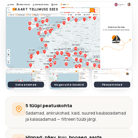
KAART TELLIMUSE SEES
Koha andmed
Mugavuste ikoonid
Päevahinnad
5 tüüpi peatuskohta
Sadamad, ankrukohad, kaid, suured kaubasadamad
ja kalasadamad — filtreeri tüübi järgi.
Hinnad: päev, kuu, hooaeg, aasta