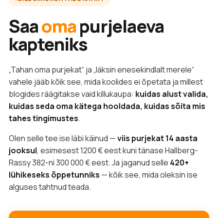
Saa
oma
purjelaeva
kapteniks
„Tahan oma purjekat“ ja „läksin enesekindlalt merele“
vahele jääb kõik see, mida koolides ei õpetata ja millest
blogides räägitakse vaid killukaupa:
kuidas alust valida,
kuidas seda oma kätega hooldada, kuidas sõita mis
tahes tingimustes
.
Olen selle tee ise läbi käinud —
viis purjekat 14 aasta
jooksul
, esimesest 1200 € eest kuni tänase Hallberg-
Rassy 382-ni 300 000 € eest. Ja jaganud selle
420+
lühikeseks õppetunniks
— kõik see, mida oleksin ise
alguses tahtnud teada.