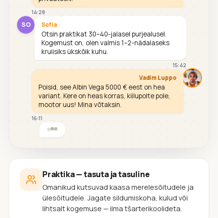
14:28
SO
Sofia
Otsin praktikat 30–40-jalasel purjealusel.
Kogemust on, olen valmis 1–2-nädalaseks
kruiisiks ükskõik kuhu.
15:42
Vadim Luppo
Poisid, see Albin Vega 5000 € eest on hea
variant. Kere on heas korras, kiilupolte pole,
mootor uus! Mina võtaksin.
16:11
Praktika — tasuta ja tasuline
Omanikud kutsuvad kaasa merelesõitudele ja
ülesõitudele. Jagate sildumiskoha, kulud või
lihtsalt kogemuse — ilma tšarterikoolideta.