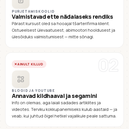
PURJETAMISKOOLID
Valmistavad ette nädalaseks rendiks
Pärast kursust oled sa hooajal tšarterifirma klient.
Ostueelsest ülevaatusest, abimootori hooldusest ja
ülesõiduks valmistumisest — mitte sõnagi.
02
AINULT KILLUD
BLOGID JA YOUTUBE
Annavad kildhaaval ja segamini
Info on olemas, aga laiali sadades artiklites ja
videotes. Terviku kokkupanemiseks kulub aastaid — ja
veab, kui juhtud õigel hetkel vajalikule peale sattuma.