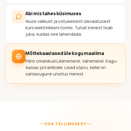
Abi mis tahes küsimuses
Aluse valikust ja ostueelsest ülevaatusest
kuni elektririkkeni tormis. Tuhat inimest teab
juba, kuidas see lahendada.
Mõttekaaslased üle kogu maailma
Päris omanikud Läänemerel, Vahemerel, Kagu-
Aasias ja Kariibidel. Leiad sõpru, kellel on
samasugune unistus merest.
OSA TELLIMUSEST