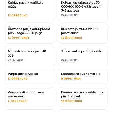
Kuidas paati kasulikult
Kuidas kasvatada alus 30
UUS
UUS
müüa
000–100 000 € väärtuseni
3–5 aastaga
13 ÕPPETUNDI
VALMIMISEL
Ülevaade purjekatüüpidest
Kus osta ja müüa 22–50-
TULEMAS
TULEMAS
pikkusega 22–50 jalga
jalast alust
14 ÕPPETUNDI
14 ÕPPETUNDI
Minu alus — miks just HR
Tiik alusel — poolt ja vastu
TULEMAS
TULEMAS
382
VALMIMISEL
VALMIMISEL
Purjetamine Aasias
Läänemerelt Vahemerele
TULEMAS
TULEMAS
13 ÕPPETUNDI
9 ÕPPETUNDI
Veepuhasti — joogivesi
Formaalsuste korraldamine
TULEMAS
mereveest
piiriületusel
4 ÕPPETUNDI
12 ÕPPETUNDI