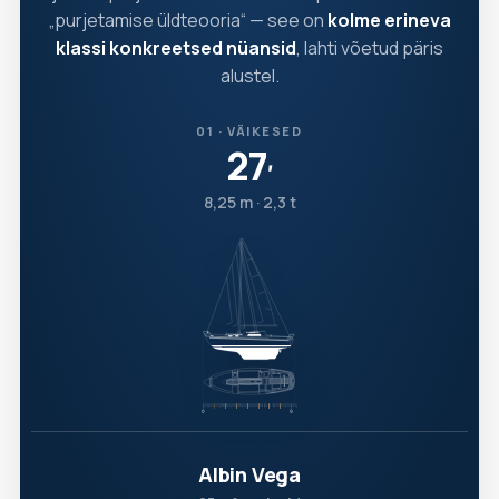
„purjetamise üldteooria“ — see on
kolme erineva
klassi konkreetsed nüansid
, lahti võetud päris
alustel.
01 · VÄIKESED
27
′
8,25 m · 2,3 t
Albin Vega