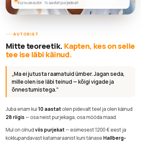
Kursuse autor · 14 aastat purjede all
AUTORIST
Mitte teoreetik.
Kapten, kes on selle
tee ise läbi käinud.
„Ma ei jutusta raamatuid ümber. Jagan seda,
mille olen ise läbi teinud — kõigi vigade ja
õnnestumistega.“
Juba enam kui
10 aastat
olen pidevalt teel ja olen käinud
28 riigis
— osa neist purjekaga, osa mööda maad.
Mul on olnud
viis purjekat
— esimesest 1200 € eest ja
kokkupandavast katamaraanist kuni tänase
Hallberg-