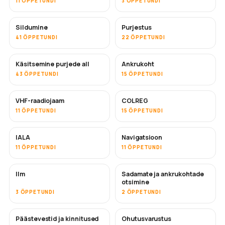
11 ÕPPETUNDI
3 ÕPPETUNDI
Sildumine
Purjestus
41 ÕPPETUNDI
22 ÕPPETUNDI
Käsitsemine purjede all
Ankrukoht
43 ÕPPETUNDI
15 ÕPPETUNDI
VHF-raadiojaam
COLREG
11 ÕPPETUNDI
15 ÕPPETUNDI
IALA
Navigatsioon
11 ÕPPETUNDI
11 ÕPPETUNDI
Ilm
Sadamate ja ankrukohtade
otsimine
3 ÕPPETUNDI
2 ÕPPETUNDI
Päästevestid ja kinnitused
Ohutusvarustus