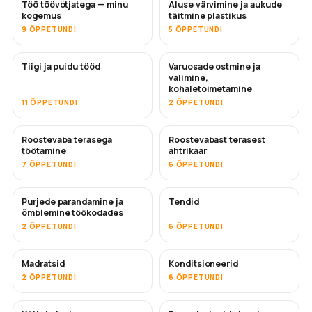
Töö töövõtjatega — minu
Aluse värvimine ja aukude
TULEMAS
TULEMAS
kogemus
täitmine plastikus
9 ÕPPETUNDI
5 ÕPPETUNDI
Tiigi ja puidu tööd
Varuosade ostmine ja
TULEMAS
valimine,
kohaletoimetamine
11 ÕPPETUNDI
2 ÕPPETUNDI
Roostevaba terasega
Roostevabast terasest
TULEMAS
töötamine
ahtrikaar
7 ÕPPETUNDI
6 ÕPPETUNDI
Purjede parandamine ja
Tendid
TULEMAS
õmblemine töökodades
2 ÕPPETUNDI
6 ÕPPETUNDI
Madratsid
Konditsioneerid
TULEMAS
2 ÕPPETUNDI
6 ÕPPETUNDI