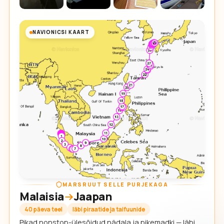
NAVIONICSI KAART
MARSRUUT SELLE PURJEKAGA
Malaisia
Jaapan
40 päeva teel
läbi piraatide ja taifuunide
Pikad nonstop-ülesõidud nädala ja pikemadki — läbi