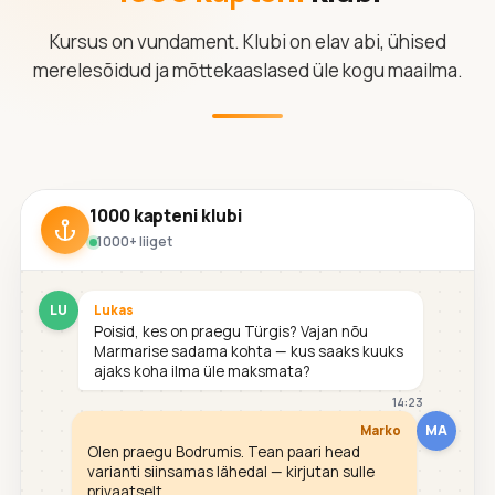
Kursus on vundament. Klubi on elav abi, ühised
merelesõidud ja mõttekaaslased üle kogu maailma.
1000 kapteni klubi
1000+ liiget
LU
Lukas
Poisid, kes on praegu Türgis? Vajan nõu
Marmarise sadama kohta — kus saaks kuuks
ajaks koha ilma üle maksmata?
14:23
MA
Marko
Olen praegu Bodrumis. Tean paari head
varianti siinsamas lähedal — kirjutan sulle
privaatselt.