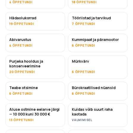
4 ÕPPETUNDI
18 ÕPPETUNDI
Hädaolukorrad
Tööriistad ja tarvikud
19 ÕPPETUNDI
7 ÕPPETUNDI
Abivarustus
Kummipaat ja päramootor
4 ÕPPETUNDI
6 ÕPPETUNDI
Purjeka hooldus ja
Mürkvärv
TULEMAS
konserveerimine
20 ÕPPETUNDI
6 ÕPPETUNDI
Teabe otsimine
Bürokraatilised nüansid
6 ÕPPETUNDI
6 ÕPPETUNDI
Aluse ostmine eelarve järgi
Kuidas võib suurt raha
TULEMAS
TULEMAS
— 10 000 kuni 30 000 €
kaotada
13 ÕPPETUNDI
VALMIMISEL