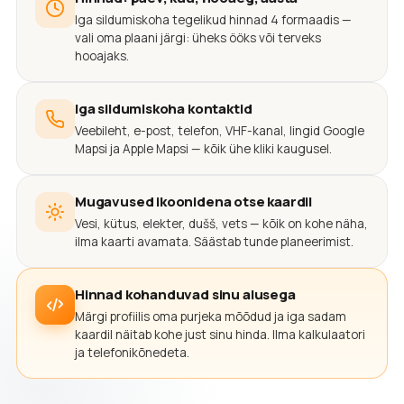
Iga sildumiskoha tegelikud hinnad 4 formaadis —
vali oma plaani järgi: üheks ööks või terveks
hooajaks.
Iga sildumiskoha kontaktid
Veebileht, e-post, telefon, VHF-kanal, lingid Google
Mapsi ja Apple Mapsi — kõik ühe kliki kaugusel.
Mugavused ikoonidena otse kaardil
Vesi, kütus, elekter, dušš, vets — kõik on kohe näha,
ilma kaarti avamata. Säästab tunde planeerimist.
Hinnad kohanduvad sinu alusega
Märgi profiilis oma purjeka mõõdud ja iga sadam
kaardil näitab kohe just sinu hinda. Ilma kalkulaatori
ja telefonikõnedeta.