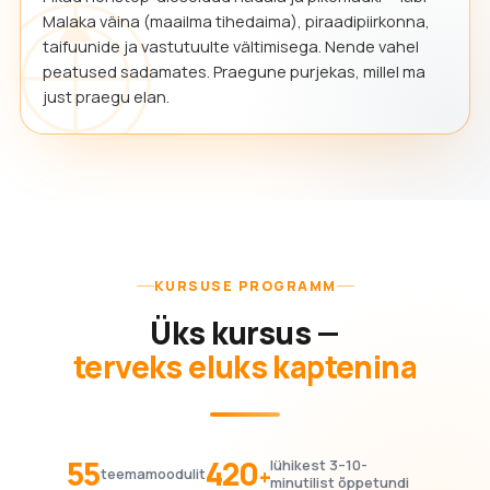
Malaka väina (maailma tihedaima), piraadipiirkonna,
taifuunide ja vastutuulte vältimisega. Nende vahel
peatused sadamates. Praegune purjekas, millel ma
just praegu elan.
KURSUSE PROGRAMM
Üks kursus —
terveks eluks kaptenina
55
420
lühikest 3–10-
+
teemamoodulit
minutilist õppetundi