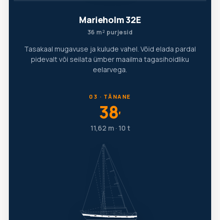
Marieholm 32E
36 m² purjesid
Tasakaal mugavuse ja kulude vahel. Võid elada pardal
pidevalt või seilata ümber maailma tagasihoidliku
eelarvega.
03 · TÄNANE
38
′
11,62 m · 10 t