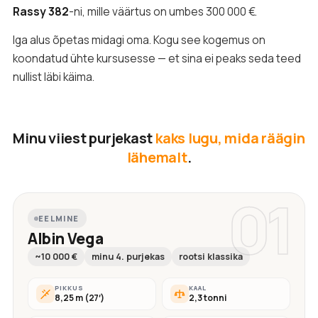
Rassy 382
-ni, mille väärtus on umbes 300 000 €.
Iga alus õpetas midagi oma. Kogu see kogemus on
koondatud ühte kursusesse — et sina ei peaks seda teed
nullist läbi käima.
Minu viiest purjekast
kaks lugu, mida räägin
lähemalt
.
01
EELMINE
Albin Vega
~10 000 €
minu 4. purjekas
rootsi klassika
PIKKUS
KAAL
8,25 m (27′)
2,3 tonni