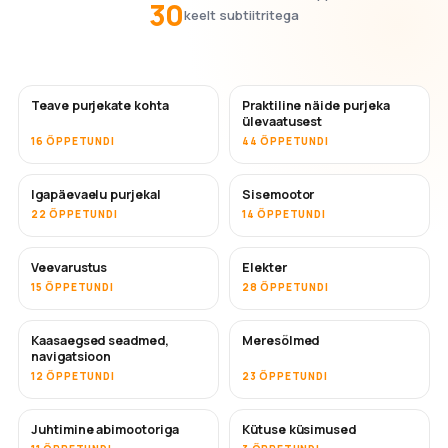
30
keelt subtiitritega
Teave purjekate kohta
Praktiline näide purjeka
ülevaatusest
16 ÕPPETUNDI
44 ÕPPETUNDI
Igapäevaelu purjekal
Sisemootor
22 ÕPPETUNDI
14 ÕPPETUNDI
Veevarustus
Elekter
15 ÕPPETUNDI
28 ÕPPETUNDI
Kaasaegsed seadmed,
Meresõlmed
navigatsioon
12 ÕPPETUNDI
23 ÕPPETUNDI
Juhtimine abimootoriga
Kütuse küsimused