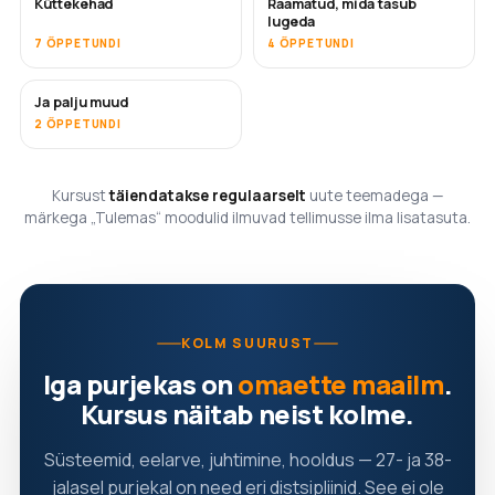
Küttekehad
Raamatud, mida tasub
TULEMAS
TULEMAS
lugeda
7 ÕPPETUNDI
4 ÕPPETUNDI
Ja palju muud
TULEMAS
2 ÕPPETUNDI
Kursust
täiendatakse regulaarselt
uute teemadega —
märkega „Tulemas“ moodulid ilmuvad tellimusse ilma lisatasuta.
KOLM SUURUST
Iga purjekas on
omaette maailm
.
Kursus näitab neist kolme.
Süsteemid, eelarve, juhtimine, hooldus — 27- ja 38-
jalasel purjekal on need eri distsipliinid. See ei ole