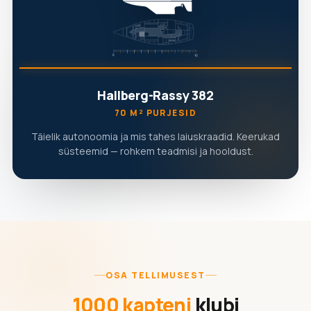
Hallberg-Rassy 382
70 M² PURJESID
Täielik autonoomia ja mis tahes laiuskraadid. Keerukad
süsteemid — rohkem teadmisi ja hooldust.
OSA TELLIMUSEST
1000 kapteni
klubi