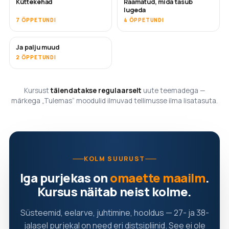
Küttekehad
Raamatud, mida tasub
TULEMAS
TULEMAS
lugeda
7 ÕPPETUNDI
4 ÕPPETUNDI
Ja palju muud
TULEMAS
2 ÕPPETUNDI
Kursust
täiendatakse regulaarselt
uute teemadega —
märkega „Tulemas“ moodulid ilmuvad tellimusse ilma lisatasuta.
KOLM SUURUST
Iga purjekas on
omaette maailm
.
Kursus näitab neist kolme.
Süsteemid, eelarve, juhtimine, hooldus — 27- ja 38-
jalasel purjekal on need eri distsipliinid. See ei ole