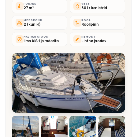
PURJED
VESI
27 m²
60 l + kanistrid
MEESKOND
ROOL
2 (kuni 4)
Roolipinn
NAVIGATSIOON
REMONT
Ilma AIS-i ja radarita
Lihtne ja odav