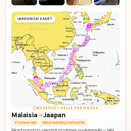
NAVIONICSI KAART
MARSRUUT SELLE PURJEKAGA
Malaisia
Jaapan
40 päeva teel
läbi piraatide ja taifuunide
Pikad nonstop-ülesõidud nädala ja pikemadki — läbi