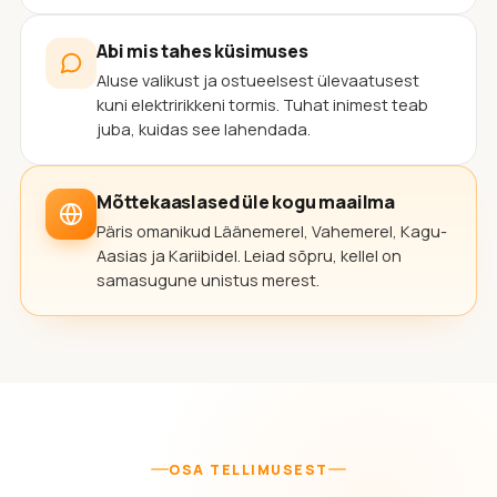
Abi mis tahes küsimuses
Aluse valikust ja ostueelsest ülevaatusest
kuni elektririkkeni tormis. Tuhat inimest teab
juba, kuidas see lahendada.
Mõttekaaslased üle kogu maailma
Päris omanikud Läänemerel, Vahemerel, Kagu-
Aasias ja Kariibidel. Leiad sõpru, kellel on
samasugune unistus merest.
OSA TELLIMUSEST