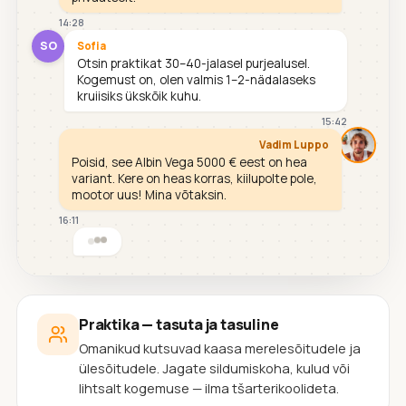
14:28
SO
Sofia
Otsin praktikat 30–40-jalasel purjealusel.
Kogemust on, olen valmis 1–2-nädalaseks
kruiisiks ükskõik kuhu.
15:42
Vadim Luppo
Poisid, see Albin Vega 5000 € eest on hea
variant. Kere on heas korras, kiilupolte pole,
mootor uus! Mina võtaksin.
16:11
Praktika — tasuta ja tasuline
Omanikud kutsuvad kaasa merelesõitudele ja
ülesõitudele. Jagate sildumiskoha, kulud või
lihtsalt kogemuse — ilma tšarterikoolideta.