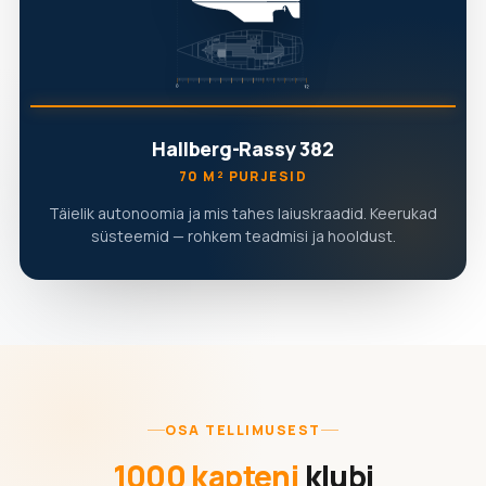
Hallberg-Rassy 382
70 M² PURJESID
Täielik autonoomia ja mis tahes laiuskraadid. Keerukad
süsteemid — rohkem teadmisi ja hooldust.
OSA TELLIMUSEST
1000 kapteni
klubi