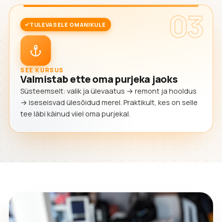
03
TULEVASELE OMANIKULE
SEE KURSUS
Valmistab ette oma purjeka jaoks
Süsteemselt: valik ja ülevaatus → remont ja hooldus
→ iseseisvad ülesõidud merel. Praktikult, kes on selle
tee läbi käinud viiel oma purjekal.