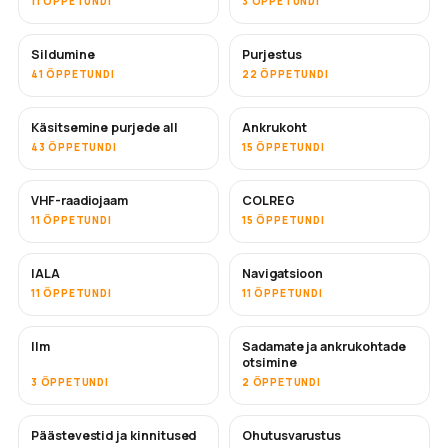
11 ÕPPETUNDI
3 ÕPPETUNDI
Sildumine
Purjestus
41 ÕPPETUNDI
22 ÕPPETUNDI
Käsitsemine purjede all
Ankrukoht
43 ÕPPETUNDI
15 ÕPPETUNDI
VHF-raadiojaam
COLREG
11 ÕPPETUNDI
15 ÕPPETUNDI
IALA
Navigatsioon
11 ÕPPETUNDI
11 ÕPPETUNDI
Ilm
Sadamate ja ankrukohtade
otsimine
3 ÕPPETUNDI
2 ÕPPETUNDI
Päästevestid ja kinnitused
Ohutusvarustus