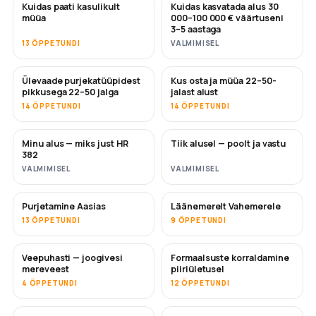
Kuidas paati kasulikult
Kuidas kasvatada alus 30
UUS
UUS
müüa
000–100 000 € väärtuseni
3–5 aastaga
13 ÕPPETUNDI
VALMIMISEL
Ülevaade purjekatüüpidest
Kus osta ja müüa 22–50-
TULEMAS
TULEMAS
pikkusega 22–50 jalga
jalast alust
14 ÕPPETUNDI
14 ÕPPETUNDI
Minu alus — miks just HR
Tiik alusel — poolt ja vastu
TULEMAS
TULEMAS
382
VALMIMISEL
VALMIMISEL
Purjetamine Aasias
Läänemerelt Vahemerele
TULEMAS
TULEMAS
13 ÕPPETUNDI
9 ÕPPETUNDI
Veepuhasti — joogivesi
Formaalsuste korraldamine
TULEMAS
mereveest
piiriületusel
4 ÕPPETUNDI
12 ÕPPETUNDI