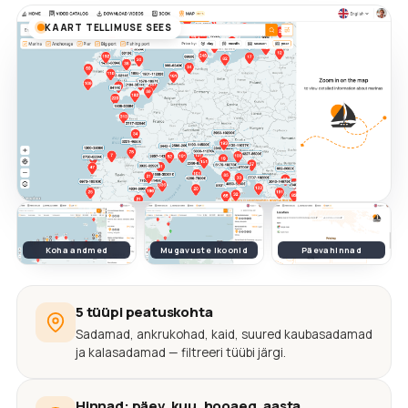
KAART TELLIMUSE SEES
Koha andmed
Mugavuste ikoonid
Päevahinnad
5 tüüpi peatuskohta
Sadamad, ankrukohad, kaid, suured kaubasadamad
ja kalasadamad — filtreeri tüübi järgi.
Hinnad: päev, kuu, hooaeg, aasta