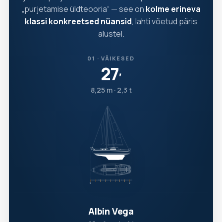
„purjetamise üldteooria“ — see on
kolme erineva
klassi konkreetsed nüansid
, lahti võetud päris
alustel.
01 · VÄIKESED
27
′
8,25 m · 2,3 t
Albin Vega