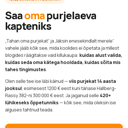
Saa
oma
purjelaeva
kapteniks
„Tahan oma purjekat“ ja „läksin enesekindlalt merele“
vahele jääb kõik see, mida koolides ei õpetata ja millest
blogides räägitakse vaid killukaupa:
kuidas alust valida,
kuidas seda oma kätega hooldada, kuidas sõita mis
tahes tingimustes
.
Olen selle tee ise läbi käinud —
viis purjekat 14 aasta
jooksul
, esimesest 1200 € eest kuni tänase Hallberg-
Rassy 382-ni 300 000 € eest. Ja jaganud selle
420+
lühikeseks õppetunniks
— kõik see, mida oleksin ise
alguses tahtnud teada.