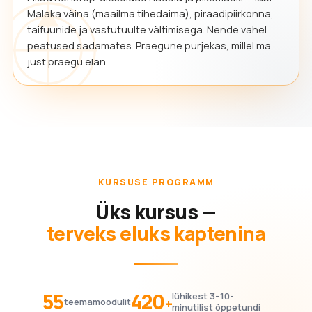
Malaka väina (maailma tihedaima), piraadipiirkonna,
taifuunide ja vastutuulte vältimisega. Nende vahel
peatused sadamates. Praegune purjekas, millel ma
just praegu elan.
KURSUSE PROGRAMM
Üks kursus —
terveks eluks kaptenina
55
420
lühikest 3–10-
+
teemamoodulit
minutilist õppetundi