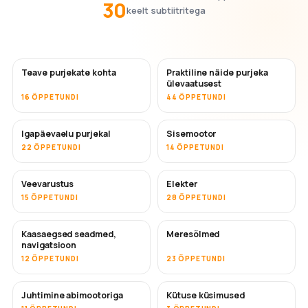
30
keelt subtiitritega
Teave purjekate kohta
Praktiline näide purjeka
ülevaatusest
16 ÕPPETUNDI
44 ÕPPETUNDI
Igapäevaelu purjekal
Sisemootor
22 ÕPPETUNDI
14 ÕPPETUNDI
Veevarustus
Elekter
15 ÕPPETUNDI
28 ÕPPETUNDI
Kaasaegsed seadmed,
Meresõlmed
navigatsioon
12 ÕPPETUNDI
23 ÕPPETUNDI
Juhtimine abimootoriga
Kütuse küsimused