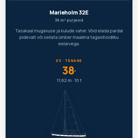
Marieholm 32E
36 m² purjesid
Tasakaal mugavuse ja kulude vahel. Võid elada pardal
pidevalt või seilata ümber maailma tagasihoidliku
eelarvega.
03 · TÄNANE
38
′
11,62 m · 10 t