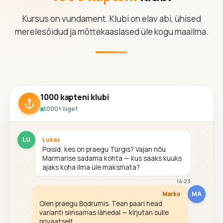
Kursus on vundament. Klubi on elav abi, ühised
merelesõidud ja mõttekaaslased üle kogu maailma.
1000 kapteni klubi
1000+ liiget
LU
Lukas
Poisid, kes on praegu Türgis? Vajan nõu
Marmarise sadama kohta — kus saaks kuuks
ajaks koha ilma üle maksmata?
14:23
MA
Marko
Olen praegu Bodrumis. Tean paari head
varianti siinsamas lähedal — kirjutan sulle
privaatselt.