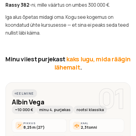
Rassy 382
-ni, mille väärtus on umbes 300 000 €.
Iga alus õpetas midagi oma. Kogu see kogemus on
koondatud ühte kursusesse — et sina ei peaks seda teed
nullist läbi käima.
Minu viiest purjekast
kaks lugu, mida räägin
lähemalt
.
01
EELMINE
Albin Vega
~10 000 €
minu 4. purjekas
rootsi klassika
PIKKUS
KAAL
8,25 m (27′)
2,3 tonni