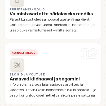
PURJETAMISKOOLID
Valmistavad ette nädalaseks rendiks
Pärast kursust oled sa hooajal tšarterifirma klient.
Ostueelsest ülevaatusest, abimootori hooldusest ja
ülesõiduks valmistumisest — mitte sõnagi.
02
AINULT KILLUD
BLOGID JA YOUTUBE
Annavad kildhaaval ja segamini
Info on olemas, aga laiali sadades artiklites ja
videotes. Terviku kokkupanemiseks kulub aastaid — ja
veab, kui juhtud õigel hetkel vajalikule peale sattuma.