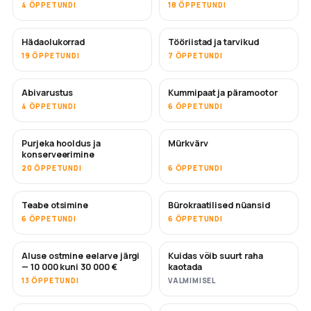
4 ÕPPETUNDI
18 ÕPPETUNDI
Hädaolukorrad
Tööriistad ja tarvikud
19 ÕPPETUNDI
7 ÕPPETUNDI
Abivarustus
Kummipaat ja päramootor
4 ÕPPETUNDI
6 ÕPPETUNDI
Purjeka hooldus ja
Mürkvärv
TULEMAS
konserveerimine
20 ÕPPETUNDI
6 ÕPPETUNDI
Teabe otsimine
Bürokraatilised nüansid
6 ÕPPETUNDI
6 ÕPPETUNDI
Aluse ostmine eelarve järgi
Kuidas võib suurt raha
TULEMAS
TULEMAS
— 10 000 kuni 30 000 €
kaotada
13 ÕPPETUNDI
VALMIMISEL