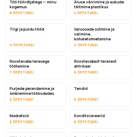
Töö töövõtjatega — minu
Aluse värvimine ja aukude
TULEMAS
TULEMAS
kogemus
täitmine plastikus
9 ÕPPETUNDI
5 ÕPPETUNDI
Tiigi ja puidu tööd
Varuosade ostmine ja
TULEMAS
valimine,
kohaletoimetamine
11 ÕPPETUNDI
2 ÕPPETUNDI
Roostevaba terasega
Roostevabast terasest
TULEMAS
töötamine
ahtrikaar
7 ÕPPETUNDI
6 ÕPPETUNDI
Purjede parandamine ja
Tendid
TULEMAS
õmblemine töökodades
2 ÕPPETUNDI
6 ÕPPETUNDI
Madratsid
Konditsioneerid
TULEMAS
2 ÕPPETUNDI
6 ÕPPETUNDI