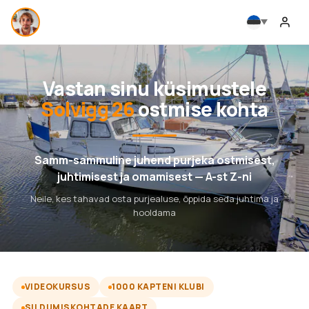
Vastan sinu küsimustele
Solvigg 26
ostmise kohta
Samm-sammuline juhend purjeka ostmisest,
juhtimisest ja omamisest — A-st Z-ni
Neile, kes tahavad osta purjealuse, õppida seda juhtima ja
hooldama
VIDEOKURSUS
1000 KAPTENI KLUBI
SILDUMISKOHTADE KAART