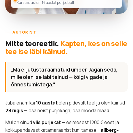
Kursuse autor · 14 aastat purjede all
AUTORIST
Mitte teoreetik.
Kapten, kes on selle
tee ise läbi käinud.
„Ma ei jutusta raamatuid ümber. Jagan seda,
mille olen ise läbi teinud — kõigi vigade ja
õnnestumistega.“
Juba enam kui
10 aastat
olen pidevalt teel ja olen käinud
28 riigis
— osa neist purjekaga, osa mööda maad.
Mul on olnud
viis purjekat
— esimesest 1200 € eest ja
kokkupandavast katamaraanist kuni tänase
Hallberg-