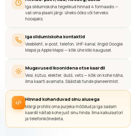
Iga sildumiskoha tegelikud hinnad 4 formaadis —
vali oma plaani järgi: üheks ööks või terveks
hooajaks.
Iga sildumiskoha kontaktid
Veebileht, e-post, telefon, VHF-kanal, lingid Google
Mapsi ja Apple Mapsi — kõik ühe kliki kaugusel.
Mugavused ikoonidena otse kaardil
Vesi, kütus, elekter, dušš, vets — kõik on kohe näha,
ilma kaarti avamata. Säästab tunde planeerimist.
Hinnad kohanduvad sinu alusega
Märgi profiilis oma purjeka mõõdud ja iga sadam
kaardil näitab kohe just sinu hinda. Ilma kalkulaatori
ja telefonikõnedeta.