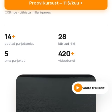
Proovi kursust — 11 $/kuu
Stripe · tühista millal iganes
14
+
28
aastat purjetamist
läbitud riiki
5
420
+
oma purjekat
videotundi
Vaata treilerit