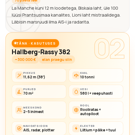
70 päeva teel
La Manche kuni 12 m loodetega, Biskaia laht, üle 100
lüüsi Prantsusmaa kanalites, Lioni laht mistraalidega.
Läbisin marsruudi ilma AIS-i ja radarita.
02
TÄNA · KASUTUSES
Hallberg-Rassy 382
~300 000 €
elan praegu siin
PIKKUS
KAAL
11,62 m (38′)
10 tonni
PURJED
VESI
70 m²
580 l + veepuhasti
ROOL
MEESKOND
Rooliratas +
2–5 inimest
autopiloot
NAVIGATSIOON
ELEKTER
AIS, radar, plotter
Liitium + päike + tuul