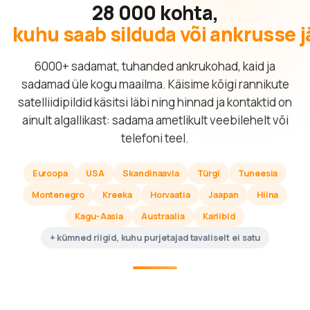
28 000 kohta,
kuhu saab silduda või ankrusse 
6000+ sadamat, tuhanded ankrukohad, kaid ja
sadamad üle kogu maailma. Käisime kõigi rannikute
satelliidipildid käsitsi läbi ning hinnad ja kontaktid on
ainult algallikast: sadama ametlikult veebilehelt või
telefoni teel.
Euroopa
USA
Skandinaavia
Türgi
Tuneesia
Montenegro
Kreeka
Horvaatia
Jaapan
Hiina
Kagu-Aasia
Austraalia
Kariibid
+ kümned riigid, kuhu purjetajad tavaliselt ei satu