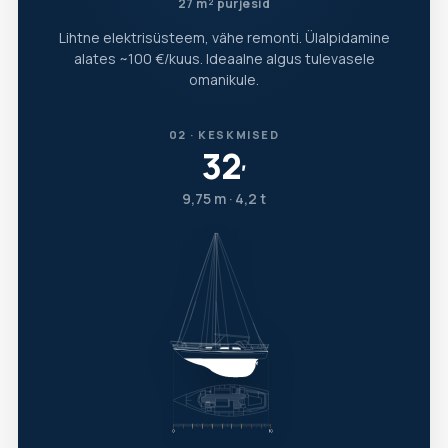
27 m² purjesid
Lihtne elektrisüsteem, vähe remonti. Ülalpidamine
alates ~100 €/kuus. Ideaalne algus tulevasele
omanikule.
02 · KESKMISED
32
′
9,75 m · 4,2 t