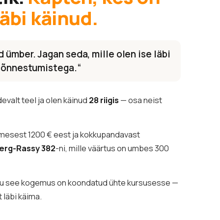
läbi käinud.
 ümber. Jagan seda, mille olen ise läbi
a õnnestumistega.“
evalt teel ja olen käinud
28 riigis
— osa neist
mesest 1200 € eest ja kokkupandavast
berg-Rassy 382
-ni, mille väärtus on umbes 300
ogu see kogemus on koondatud ühte kursusesse —
t läbi käima.