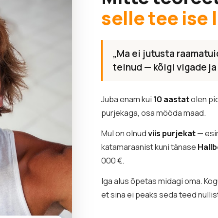
selle tee ise 
„Ma ei jutusta raamatuid
teinud — kõigi vigade j
Juba enam kui
10 aastat
olen pid
purjekaga, osa mööda maad.
Mul on olnud
viis purjekat
— esi
katamaraanist kuni tänase
Hall
000 €.
Iga alus õpetas midagi oma. K
et sina ei peaks seda teed nullis