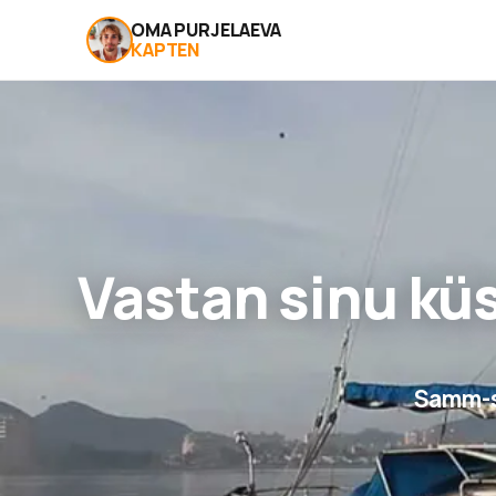
OMA PURJELAEVA
KAPTEN
Vastan sinu kü
Samm-s