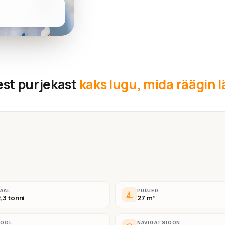
est purjekast
kaks lugu, mida räägin 
AAL
PURJED
,3 tonni
27 m²
ROOL
NAVIGATSIOON