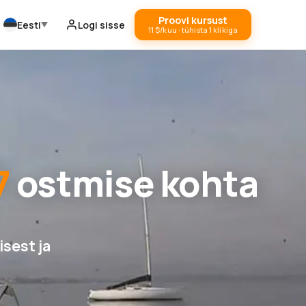
Proovi kursust
Eesti
Logi sisse
11 $/kuu · tühista 1 klikiga
7
ostmise kohta
sest ja