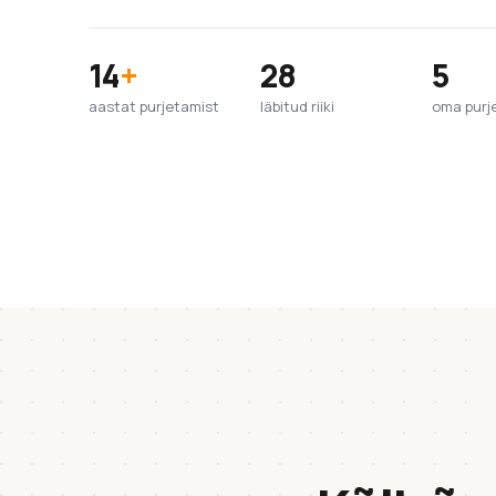
14
+
28
5
aastat purjetamist
läbitud riiki
oma purj