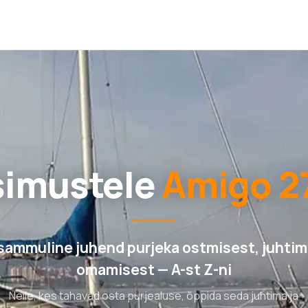
simustele
Amigo 2
ammuline juhend purjeka ostmisest, juhtimi
omamisest — A-st Z-ni
Neile, kes tahavad osta purjealuse, õppida seda juhtima ja