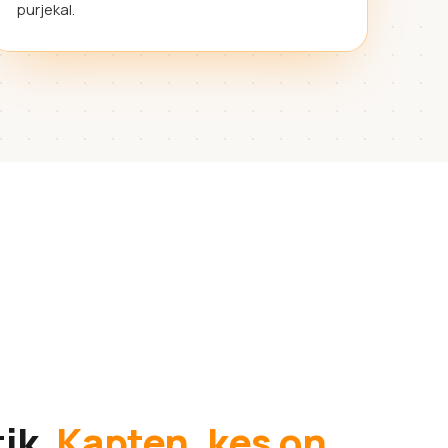
purjekal.
tik.
Kapten, kes on