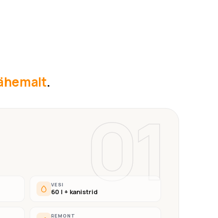
lähemalt
.
01
VESI
60 l + kanistrid
REMONT