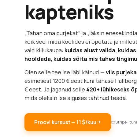
kapteniks
„Tahan oma purjekat“ ja „läksin enesekindla
kõik see, mida koolides ei õpetata ja milles
vaid killukaupa:
kuidas alust valida, kuid
hooldada, kuidas sõita mis tahes tingim
Olen selle tee ise läbi käinud —
viis purjek
esimesest 1200 € eest kuni tänase Hallberg
€ eest. Ja jaganud selle
420+ lühikeseks õ
mida oleksin ise alguses tahtnud teada.
Proovi kursust — 11 $/kuu
Stripe · tüh