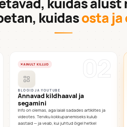
etavad, kuidas alust 
petan, kuidas
osta j
02
AINULT KILLUD
BLOGID JA YOUTUBE
Annavad kildhaaval ja
segamini
Info on olemas, aga laiali sadades artiklites ja
videotes. Terviku kokkupanemiseks kulub
aastaid — ja veab, kui juhtud õigel hetkel