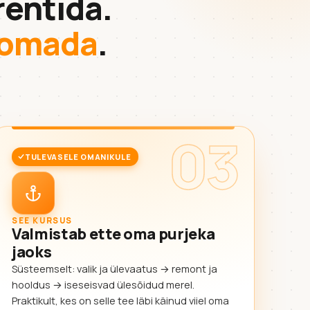
rentida.
a omada
.
03
TULEVASELE OMANIKULE
SEE KURSUS
Valmistab ette oma purjeka
jaoks
Süsteemselt: valik ja ülevaatus → remont ja
hooldus → iseseisvad ülesõidud merel.
Praktikult, kes on selle tee läbi käinud viiel oma