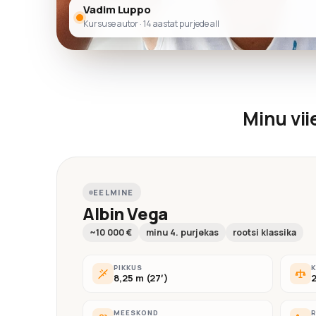
Vadim Luppo
Kursuse autor · 14 aastat purjede all
Minu vii
EELMINE
Albin Vega
~10 000 €
minu 4. purjekas
rootsi klassika
PIKKUS
K
8,25 m (27′)
2
MEESKOND