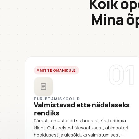
Kõik õp
Mina õ
01
MITTE OMANIKULE
PURJETAMISKOOLID
Valmistavad ette nädalaseks
rendiks
Pärast kursust oled sa hooajal tšarterifirma
klient. Ostueelsest ülevaatusest, abimootori
hooldusest ja ülesõiduks valmistumisest —