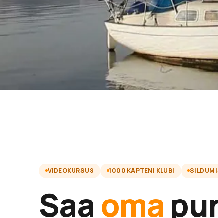
VIDEOKURSUS
1000 KAPTENI KLUBI
SILDUM
Saa
oma
pur