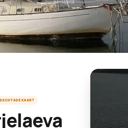
hooldama
ISKOHTADE KAART
jelaeva