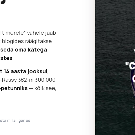
lt merele“ vahele jääb
t blogides räägitakse
as seda oma kätega
ustes
.
at 14 aasta jooksul
,
-Rassy 382-ni 300 000
ppetunniks
— kõik see,
ista millal iganes