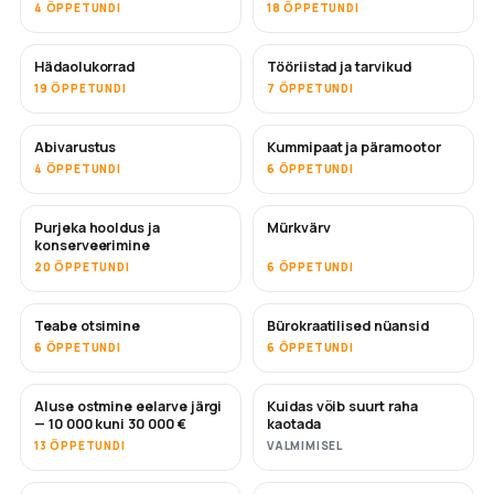
4 ÕPPETUNDI
18 ÕPPETUNDI
Hädaolukorrad
Tööriistad ja tarvikud
19 ÕPPETUNDI
7 ÕPPETUNDI
Abivarustus
Kummipaat ja päramootor
4 ÕPPETUNDI
6 ÕPPETUNDI
Purjeka hooldus ja
Mürkvärv
TULEMAS
konserveerimine
20 ÕPPETUNDI
6 ÕPPETUNDI
Teabe otsimine
Bürokraatilised nüansid
6 ÕPPETUNDI
6 ÕPPETUNDI
Aluse ostmine eelarve järgi
Kuidas võib suurt raha
TULEMAS
TULEMAS
— 10 000 kuni 30 000 €
kaotada
13 ÕPPETUNDI
VALMIMISEL