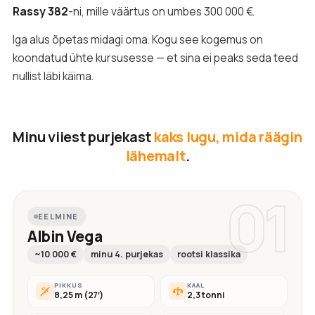
Rassy 382
-ni, mille väärtus on umbes 300 000 €.
Iga alus õpetas midagi oma. Kogu see kogemus on
koondatud ühte kursusesse — et sina ei peaks seda teed
nullist läbi käima.
Minu viiest purjekast
kaks lugu, mida räägin
lähemalt
.
01
EELMINE
Albin Vega
~10 000 €
minu 4. purjekas
rootsi klassika
PIKKUS
KAAL
8,25 m (27′)
2,3 tonni