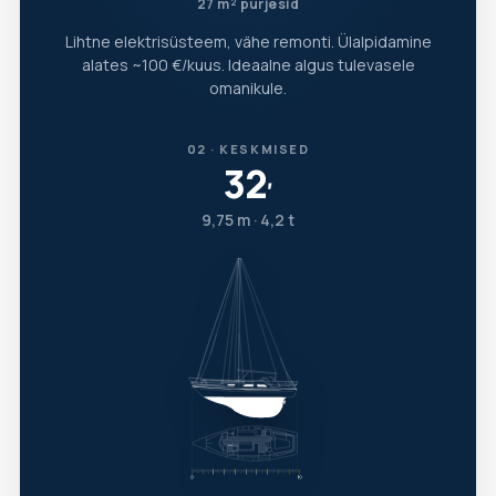
27 m² purjesid
Lihtne elektrisüsteem, vähe remonti. Ülalpidamine
alates ~100 €/kuus. Ideaalne algus tulevasele
omanikule.
02 · KESKMISED
32
′
9,75 m · 4,2 t