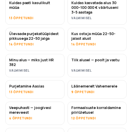
Kuidas paati kasulikult
Kuidas kasvatada alus 30
UUS
UUS
müüa
000–100 000 € väärtuseni
3–5 aastaga
13 ÕPPETUNDI
VALMIMISEL
Ülevaade purjekatüüpidest
Kus osta ja müüa 22–50-
TULEMAS
TULEMAS
pikkusega 22–50 jalga
jalast alust
14 ÕPPETUNDI
14 ÕPPETUNDI
Minu alus — miks just HR
Tiik alusel — poolt ja vastu
TULEMAS
TULEMAS
382
VALMIMISEL
VALMIMISEL
Purjetamine Aasias
Läänemerelt Vahemerele
TULEMAS
TULEMAS
13 ÕPPETUNDI
9 ÕPPETUNDI
Veepuhasti — joogivesi
Formaalsuste korraldamine
TULEMAS
mereveest
piiriületusel
4 ÕPPETUNDI
12 ÕPPETUNDI