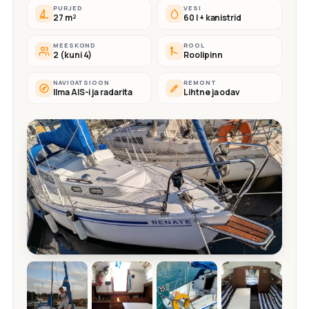
PURJED
VESI
27 m²
60 l + kanistrid
MEESKOND
ROOL
2 (kuni 4)
Roolipinn
NAVIGATSIOON
REMONT
Ilma AIS-i ja radarita
Lihtne ja odav