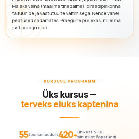
Malaka väina (maailma tihedaima), piraadipiirkonna,
taifuunide ja vastutuulte vältimisega. Nende vahel
peatused sadamates. Praegune purjekas, millel ma
just praegu elan.
KURSUSE PROGRAMM
Üks kursus —
terveks eluks kaptenina
55
420
lühikest 3–10-
+
teemamoodulit
minutilist õppetundi