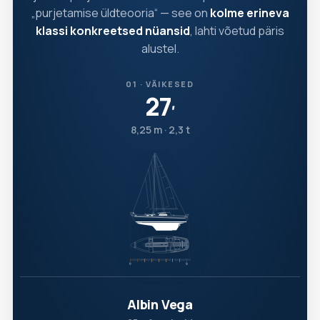
„purjetamise üldteooria“ — see on
kolme erineva
klassi konkreetsed nüansid
, lahti võetud päris
alustel.
01 · VÄIKESED
27
′
8,25 m · 2,3 t
Albin Vega