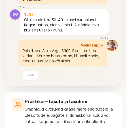
14:28
SO
Sofia
Otsin praktikat 30–40-jalasel purjealusel.
Kogemust on, olen valmis 1–2-nädalaseks
kruiisiks ükskõik kuhu.
15:42
Vadim Luppo
Poisid, see Albin Vega 5000 € eest on hea
variant. Kere on heas korras, kiilupolte pole,
mootor uus! Mina võtaksin.
16:11
Praktika — tasuta ja tasuline
Omanikud kutsuvad kaasa merelesõitudele ja
ülesõitudele. Jagate sildumiskoha, kulud või
lihtsalt kogemuse — ilma tšarterikoolideta.