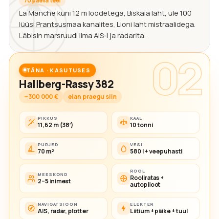
70 päeva teel
La Manche kuni 12 m loodetega, Biskaia laht, üle 100
lüüsi Prantsusmaa kanalites, Lioni laht mistraalidega.
Läbisin marsruudi ilma AIS-i ja radarita.
02
TÄNA · KASUTUSES
Hallberg-Rassy 382
~300 000 €
elan praegu siin
PIKKUS
KAAL
11,62 m (38′)
10 tonni
PURJED
VESI
70 m²
580 l + veepuhasti
ROOL
MEESKOND
Rooliratas +
2–5 inimest
autopiloot
NAVIGATSIOON
ELEKTER
AIS, radar, plotter
Liitium + päike + tuul