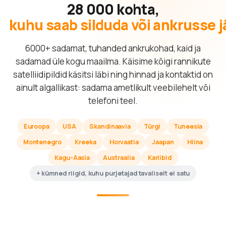
28 000 kohta,
kuhu saab silduda või ankrusse 
6000+ sadamat, tuhanded ankrukohad, kaid ja
sadamad üle kogu maailma. Käisime kõigi rannikute
satelliidipildid käsitsi läbi ning hinnad ja kontaktid on
ainult algallikast: sadama ametlikult veebilehelt või
telefoni teel.
Euroopa
USA
Skandinaavia
Türgi
Tuneesia
Montenegro
Kreeka
Horvaatia
Jaapan
Hiina
Kagu-Aasia
Austraalia
Kariibid
+ kümned riigid, kuhu purjetajad tavaliselt ei satu