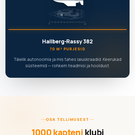
Hallberg-Rassy 382
70 M² PURJESID
Täielik autonoomia ja mis tahes laiuskraadid. Keerukad
süsteemid — rohkem teadmisi ja hooldust.
OSA TELLIMUSEST
1000 kapteni
klubi