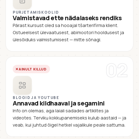
PURJETAMISKOOLID
Valmistavad ette nädalaseks rendiks
Pärast kursust oled sa hooajal tšarterifirma klient.
Ostueelsest ülevaatusest, abimootori hooldusest ja
ülesõiduks valmistumisest — mitte sõnagi.
02
AINULT KILLUD
BLOGID JA YOUTUBE
Annavad kildhaaval ja segamini
Info on olemas, aga laiali sadades artiklites ja
videotes. Terviku kokkupanemiseks kulub aastaid — ja
veab, kui juhtud õigel hetkel vajalikule peale sattuma.