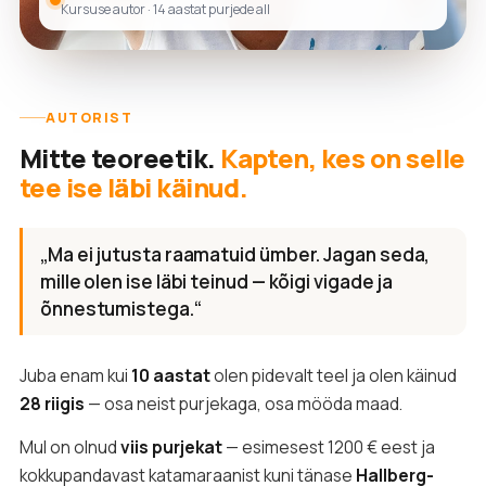
Kursuse autor · 14 aastat purjede all
AUTORIST
Mitte teoreetik.
Kapten, kes on selle
tee ise läbi käinud.
„Ma ei jutusta raamatuid ümber. Jagan seda,
mille olen ise läbi teinud — kõigi vigade ja
õnnestumistega.“
Juba enam kui
10 aastat
olen pidevalt teel ja olen käinud
28 riigis
— osa neist purjekaga, osa mööda maad.
Mul on olnud
viis purjekat
— esimesest 1200 € eest ja
kokkupandavast katamaraanist kuni tänase
Hallberg-