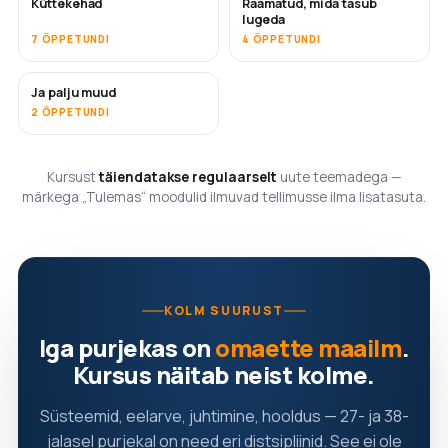
Küttekehad
Raamatud, mida tasub
TULEMAS
TULEMAS
lugeda
7 ÕPPETUNDI
4 ÕPPETUNDI
Ja palju muud
TULEMAS
2 ÕPPETUNDI
Kursust
täiendatakse regulaarselt
uute teemadega —
märkega „Tulemas“ moodulid ilmuvad tellimusse ilma lisatasuta.
KOLM SUURUST
Iga purjekas on
omaette maailm
.
Kursus näitab neist kolme.
Süsteemid, eelarve, juhtimine, hooldus — 27- ja 38-
jalasel purjekal on need eri distsipliinid. See ei ole