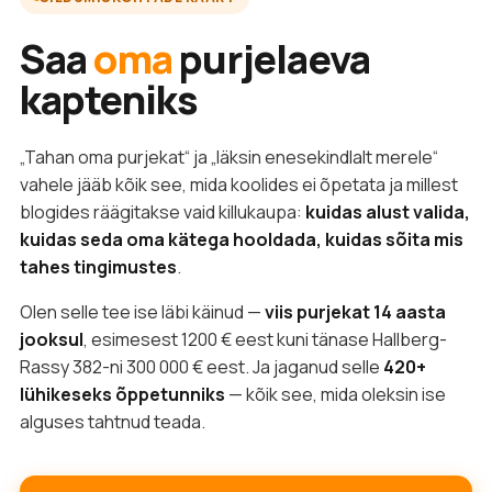
Saa
oma
purjelaeva
kapteniks
„Tahan oma purjekat“ ja „läksin enesekindlalt merele“
vahele jääb kõik see, mida koolides ei õpetata ja millest
blogides räägitakse vaid killukaupa:
kuidas alust valida,
kuidas seda oma kätega hooldada, kuidas sõita mis
tahes tingimustes
.
Olen selle tee ise läbi käinud —
viis purjekat 14 aasta
jooksul
, esimesest 1200 € eest kuni tänase Hallberg-
Rassy 382-ni 300 000 € eest. Ja jaganud selle
420+
lühikeseks õppetunniks
— kõik see, mida oleksin ise
alguses tahtnud teada.