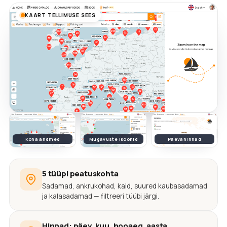
KAART TELLIMUSE SEES
Koha andmed
Mugavuste ikoonid
Päevahinnad
5 tüüpi peatuskohta
Sadamad, ankrukohad, kaid, suured kaubasadamad
ja kalasadamad — filtreeri tüübi järgi.
Hinnad: päev, kuu, hooaeg, aasta