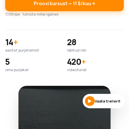
Proovi kursust — 11 $/kuu
Stripe · tühista millal iganes
14
+
28
aastat purjetamist
läbitud riiki
5
420
+
oma purjekat
videotundi
Vaata treilerit