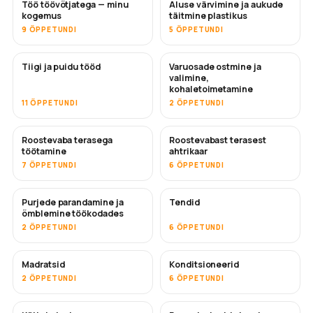
Töö töövõtjatega — minu
Aluse värvimine ja aukude
TULEMAS
TULEMAS
kogemus
täitmine plastikus
9 ÕPPETUNDI
5 ÕPPETUNDI
Tiigi ja puidu tööd
Varuosade ostmine ja
TULEMAS
valimine,
kohaletoimetamine
11 ÕPPETUNDI
2 ÕPPETUNDI
Roostevaba terasega
Roostevabast terasest
TULEMAS
töötamine
ahtrikaar
7 ÕPPETUNDI
6 ÕPPETUNDI
Purjede parandamine ja
Tendid
TULEMAS
õmblemine töökodades
2 ÕPPETUNDI
6 ÕPPETUNDI
Madratsid
Konditsioneerid
TULEMAS
2 ÕPPETUNDI
6 ÕPPETUNDI