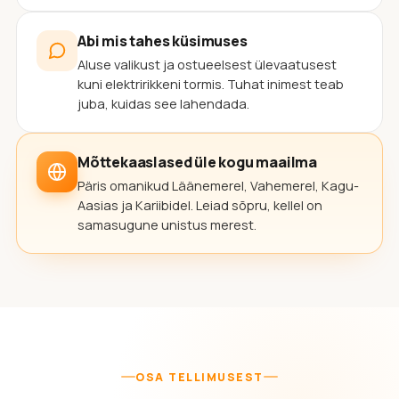
Abi mis tahes küsimuses
Aluse valikust ja ostueelsest ülevaatusest
kuni elektririkkeni tormis. Tuhat inimest teab
juba, kuidas see lahendada.
Mõttekaaslased üle kogu maailma
Päris omanikud Läänemerel, Vahemerel, Kagu-
Aasias ja Kariibidel. Leiad sõpru, kellel on
samasugune unistus merest.
OSA TELLIMUSEST