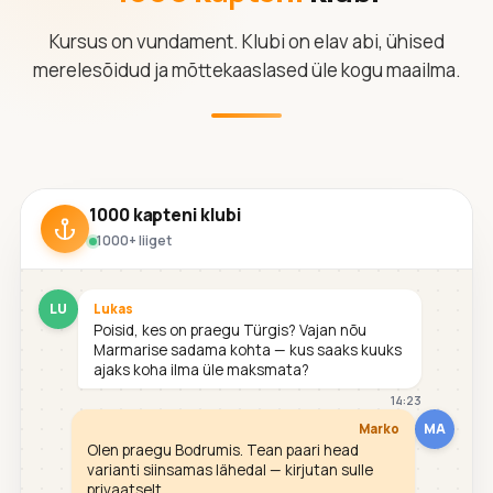
Kursus on vundament. Klubi on elav abi, ühised
merelesõidud ja mõttekaaslased üle kogu maailma.
1000 kapteni klubi
1000+ liiget
LU
Lukas
Poisid, kes on praegu Türgis? Vajan nõu
Marmarise sadama kohta — kus saaks kuuks
ajaks koha ilma üle maksmata?
14:23
MA
Marko
Olen praegu Bodrumis. Tean paari head
varianti siinsamas lähedal — kirjutan sulle
privaatselt.