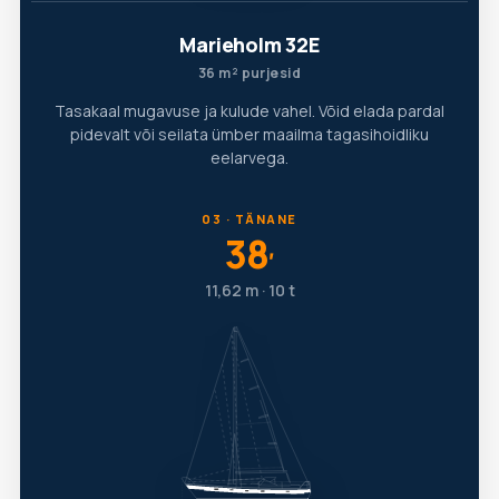
Marieholm 32E
36 m² purjesid
Tasakaal mugavuse ja kulude vahel. Võid elada pardal
pidevalt või seilata ümber maailma tagasihoidliku
eelarvega.
03 · TÄNANE
38
′
11,62 m · 10 t