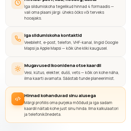
Iga sildumiskoha tegelikud hinnad 4 formaadis —
vali oma plaani järgi: üheks ööks või terveks
hooajaks.
Iga sildumiskoha kontaktid
Veebileht, e-post, telefon, VHF-kanal, lingid Google
Mapsi ja Apple Mapsi — kõik ühe kliki kaugusel.
Mugavused ikoonidena otse kaardil
Vesi, kütus, elekter, dušš, vets — kõik on kohe näha,
ilma kaarti avamata. Säästab tunde planeerimist.
Hinnad kohanduvad sinu alusega
Märgi profiilis oma purjeka mõõdud ja iga sadam
kaardil näitab kohe just sinu hinda. Ilma kalkulaatori
ja telefonikõnedeta.