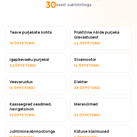
30
keelt subtiitritega
Teave purjekate kohta
Praktiline näide purjeka
ülevaatusest
16 ÕPPETUNDI
44 ÕPPETUNDI
Igapäevaelu purjekal
Sisemootor
22 ÕPPETUNDI
14 ÕPPETUNDI
Veevarustus
Elekter
15 ÕPPETUNDI
28 ÕPPETUNDI
Kaasaegsed seadmed,
Meresõlmed
navigatsioon
12 ÕPPETUNDI
23 ÕPPETUNDI
Juhtimine abimootoriga
Kütuse küsimused