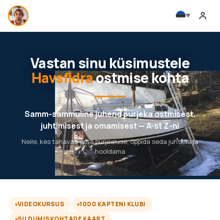
Vastan sinu küsimustele
Havsfidra
ostmise kohta
Samm-sammuline juhend purjeka ostmisest,
juhtimisest ja omamisest — A-st Z-ni
Neile, kes tahavad osta purjealuse, õppida seda juhtima ja
hooldama
VIDEOKURSUS
1000 KAPTENI KLUBI
SILDUMISKOHTADE KAART