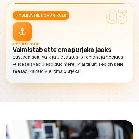
03
TULEVASELE OMANIKULE
SEE KURSUS
Valmistab ette oma purjeka jaoks
Süsteemselt: valik ja ülevaatus → remont ja hooldus
→ iseseisvad ülesõidud merel. Praktikult, kes on selle
tee läbi käinud viiel oma purjekal.