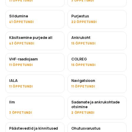
11 ÕPPETUNDI
3 ÕPPETUNDI
Sildumine
Purjestus
41 ÕPPETUNDI
22 ÕPPETUNDI
Käsitsemine purjede all
Ankrukoht
43 ÕPPETUNDI
15 ÕPPETUNDI
VHF-raadiojaam
COLREG
11 ÕPPETUNDI
15 ÕPPETUNDI
IALA
Navigatsioon
11 ÕPPETUNDI
11 ÕPPETUNDI
Ilm
Sadamate ja ankrukohtade
otsimine
3 ÕPPETUNDI
2 ÕPPETUNDI
Päästevestid ja kinnitused
Ohutusvarustus