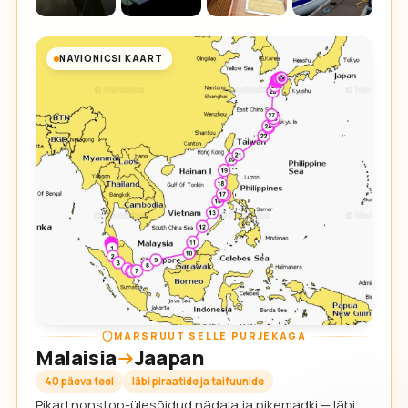
NAVIONICSI KAART
MARSRUUT SELLE PURJEKAGA
Malaisia
Jaapan
40 päeva teel
läbi piraatide ja taifuunide
Pikad nonstop-ülesõidud nädala ja pikemadki — läbi