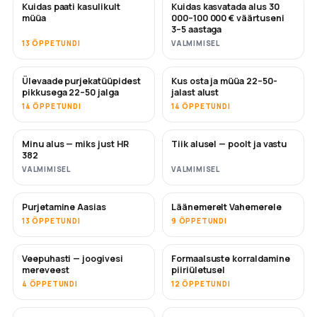
Kuidas paati kasulikult
Kuidas kasvatada alus 30
UUS
UUS
müüa
000–100 000 € väärtuseni
3–5 aastaga
13 ÕPPETUNDI
VALMIMISEL
Ülevaade purjekatüüpidest
Kus osta ja müüa 22–50-
TULEMAS
TULEMAS
pikkusega 22–50 jalga
jalast alust
14 ÕPPETUNDI
14 ÕPPETUNDI
Minu alus — miks just HR
Tiik alusel — poolt ja vastu
TULEMAS
TULEMAS
382
VALMIMISEL
VALMIMISEL
Purjetamine Aasias
Läänemerelt Vahemerele
TULEMAS
TULEMAS
13 ÕPPETUNDI
9 ÕPPETUNDI
Veepuhasti — joogivesi
Formaalsuste korraldamine
TULEMAS
mereveest
piiriületusel
4 ÕPPETUNDI
12 ÕPPETUNDI