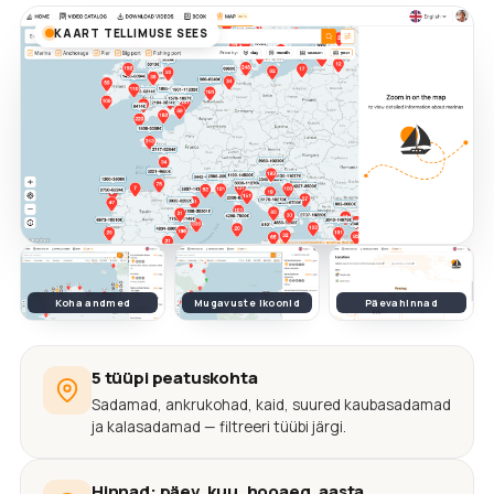
KAART TELLIMUSE SEES
Koha andmed
Mugavuste ikoonid
Päevahinnad
5 tüüpi peatuskohta
Sadamad, ankrukohad, kaid, suured kaubasadamad
ja kalasadamad — filtreeri tüübi järgi.
Hinnad: päev, kuu, hooaeg, aasta