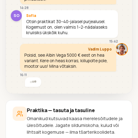
14:28
SO
Sofia
Otsin praktikat 30–40-jalasel purjealusel.
Kogemust on, olen valmis 1–2-nädalaseks
kruiisiks ükskõik kuhu.
15:42
Vadim Luppo
Poisid, see Albin Vega 5000 € eest on hea
variant. Kere on heas korras, kiilupolte pole,
mootor uus! Mina võtaksin.
16:11
Praktika — tasuta ja tasuline
Omanikud kutsuvad kaasa merelesõitudele ja
ülesõitudele. Jagate sildumiskoha, kulud või
lihtsalt kogemuse — ilma tšarterikoolideta.