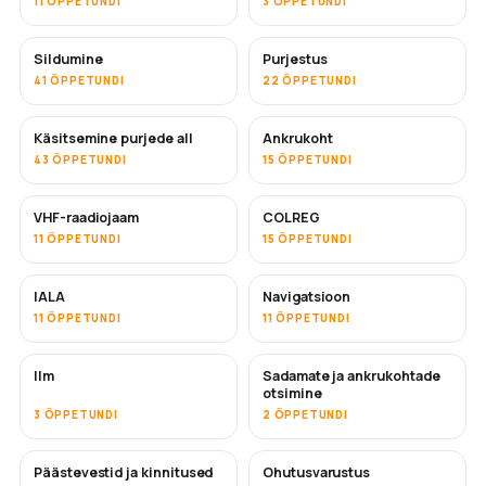
11 ÕPPETUNDI
3 ÕPPETUNDI
Sildumine
Purjestus
41 ÕPPETUNDI
22 ÕPPETUNDI
Käsitsemine purjede all
Ankrukoht
43 ÕPPETUNDI
15 ÕPPETUNDI
VHF-raadiojaam
COLREG
11 ÕPPETUNDI
15 ÕPPETUNDI
IALA
Navigatsioon
11 ÕPPETUNDI
11 ÕPPETUNDI
Ilm
Sadamate ja ankrukohtade
otsimine
3 ÕPPETUNDI
2 ÕPPETUNDI
Päästevestid ja kinnitused
Ohutusvarustus