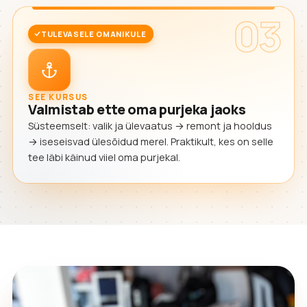
03
TULEVASELE OMANIKULE
SEE KURSUS
Valmistab ette oma purjeka jaoks
Süsteemselt: valik ja ülevaatus → remont ja hooldus
→ iseseisvad ülesõidud merel. Praktikult, kes on selle
tee läbi käinud viiel oma purjekal.