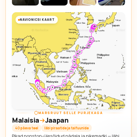
NAVIONICSI KAART
MARSRUUT SELLE PURJEKAGA
Malaisia
Jaapan
40 päeva teel
läbi piraatide ja taifuunide
Pikad nonstop-ülesõidud nädala ja pikemadki — läbi