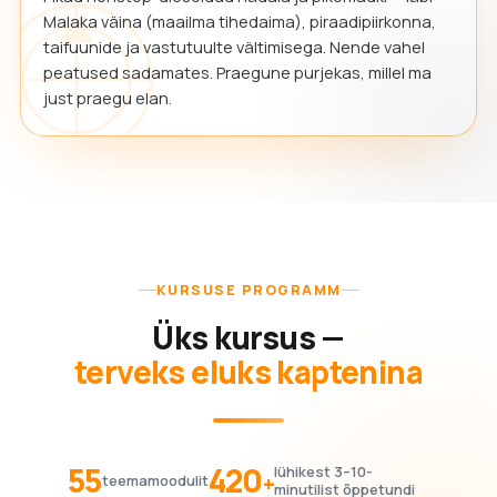
Malaka väina (maailma tihedaima), piraadipiirkonna,
taifuunide ja vastutuulte vältimisega. Nende vahel
peatused sadamates. Praegune purjekas, millel ma
just praegu elan.
KURSUSE PROGRAMM
Üks kursus —
terveks eluks kaptenina
55
420
lühikest 3–10-
+
teemamoodulit
minutilist õppetundi