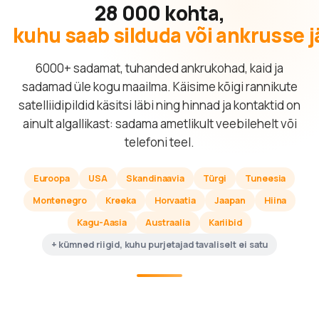
28 000 kohta,
kuhu saab silduda või ankrusse 
6000+ sadamat, tuhanded ankrukohad, kaid ja
sadamad üle kogu maailma. Käisime kõigi rannikute
satelliidipildid käsitsi läbi ning hinnad ja kontaktid on
ainult algallikast: sadama ametlikult veebilehelt või
telefoni teel.
Euroopa
USA
Skandinaavia
Türgi
Tuneesia
Montenegro
Kreeka
Horvaatia
Jaapan
Hiina
Kagu-Aasia
Austraalia
Kariibid
+ kümned riigid, kuhu purjetajad tavaliselt ei satu