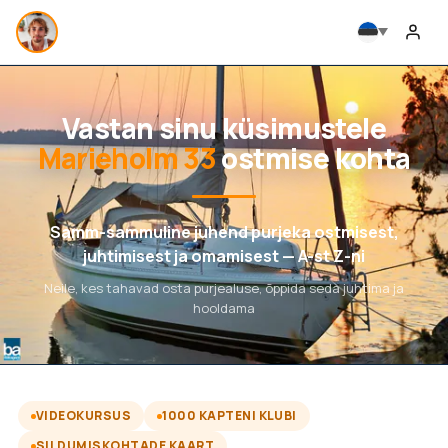
Vastan sinu küsimustele
Marieholm 33
ostmise kohta
Samm-sammuline juhend purjeka ostmisest,
juhtimisest ja omamisest — A-st Z-ni
Neile, kes tahavad osta purjealuse, õppida seda juhtima ja
hooldama
VIDEOKURSUS
1000 KAPTENI KLUBI
SILDUMISKOHTADE KAART