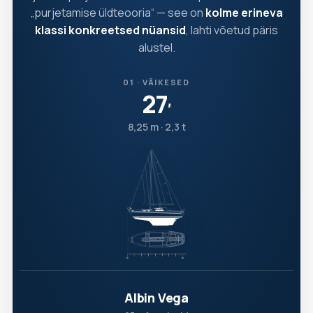
„purjetamise üldteooria“ — see on
kolme erineva
klassi konkreetsed nüansid
, lahti võetud päris
alustel.
01 · VÄIKESED
27
′
8,25 m · 2,3 t
Albin Vega