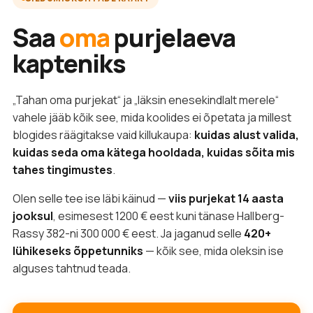
Saa
oma
purjelaeva
kapteniks
„Tahan oma purjekat“ ja „läksin enesekindlalt merele“
vahele jääb kõik see, mida koolides ei õpetata ja millest
blogides räägitakse vaid killukaupa:
kuidas alust valida,
kuidas seda oma kätega hooldada, kuidas sõita mis
tahes tingimustes
.
Olen selle tee ise läbi käinud —
viis purjekat 14 aasta
jooksul
, esimesest 1200 € eest kuni tänase Hallberg-
Rassy 382-ni 300 000 € eest. Ja jaganud selle
420+
lühikeseks õppetunniks
— kõik see, mida oleksin ise
alguses tahtnud teada.