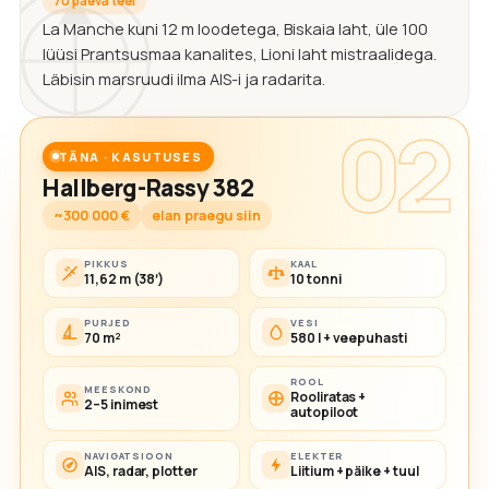
70 päeva teel
La Manche kuni 12 m loodetega, Biskaia laht, üle 100
lüüsi Prantsusmaa kanalites, Lioni laht mistraalidega.
Läbisin marsruudi ilma AIS-i ja radarita.
02
TÄNA · KASUTUSES
Hallberg-Rassy 382
~300 000 €
elan praegu siin
PIKKUS
KAAL
11,62 m (38′)
10 tonni
PURJED
VESI
70 m²
580 l + veepuhasti
ROOL
MEESKOND
Rooliratas +
2–5 inimest
autopiloot
NAVIGATSIOON
ELEKTER
AIS, radar, plotter
Liitium + päike + tuul