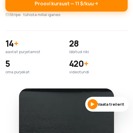
Proovi kursust — 11 $/kuu
Stripe · tühista millal iganes
14
+
28
aastat purjetamist
läbitud riiki
5
420
+
oma purjekat
videotundi
Vaata treilerit