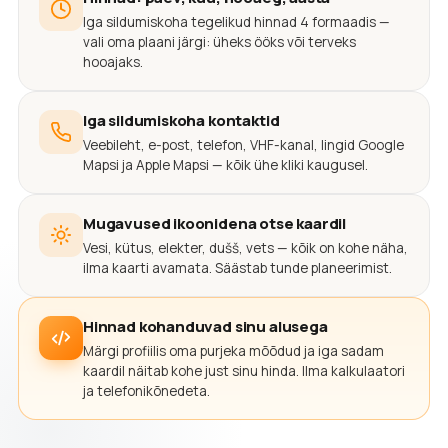
Iga sildumiskoha tegelikud hinnad 4 formaadis —
vali oma plaani järgi: üheks ööks või terveks
hooajaks.
Iga sildumiskoha kontaktid
Veebileht, e-post, telefon, VHF-kanal, lingid Google
Mapsi ja Apple Mapsi — kõik ühe kliki kaugusel.
Mugavused ikoonidena otse kaardil
Vesi, kütus, elekter, dušš, vets — kõik on kohe näha,
ilma kaarti avamata. Säästab tunde planeerimist.
Hinnad kohanduvad sinu alusega
Märgi profiilis oma purjeka mõõdud ja iga sadam
kaardil näitab kohe just sinu hinda. Ilma kalkulaatori
ja telefonikõnedeta.