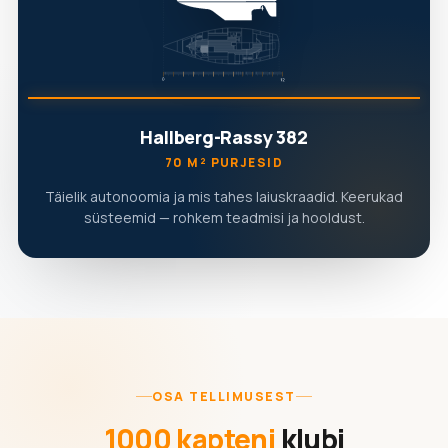
Hallberg-Rassy 382
70 M² PURJESID
Täielik autonoomia ja mis tahes laiuskraadid. Keerukad
süsteemid — rohkem teadmisi ja hooldust.
OSA TELLIMUSEST
1000 kapteni
klubi