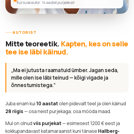
Kursuse autor · 14 aastat purjede all
AUTORIST
Mitte teoreetik.
Kapten, kes on selle
tee ise läbi käinud.
„Ma ei jutusta raamatuid ümber. Jagan seda,
mille olen ise läbi teinud — kõigi vigade ja
õnnestumistega.“
Juba enam kui
10 aastat
olen pidevalt teel ja olen käinud
28 riigis
— osa neist purjekaga, osa mööda maad.
Mul on olnud
viis purjekat
— esimesest 1200 € eest ja
kokkupandavast katamaraanist kuni tänase
Hallberg-