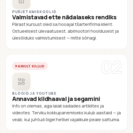
PURJETAMISKOOLID
Valmistavad ette nädalaseks rendiks
Pärast kursust oled sa hooajal tšarterifirma klient.
Ostueelsest ülevaatusest, abimootori hooldusest ja
ülesõiduks valmistumisest — mitte sõnagi.
02
AINULT KILLUD
BLOGID JA YOUTUBE
Annavad kildhaaval ja segamini
Info on olemas, aga laiali sadades artiklites ja
videotes. Terviku kokkupanemiseks kulub aastaid — ja
veab, kui juhtud õigel hetkel vajalikule peale sattuma.