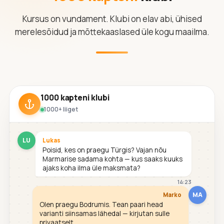
Kursus on vundament. Klubi on elav abi, ühised
merelesõidud ja mõttekaaslased üle kogu maailma.
1000 kapteni klubi
1000+ liiget
LU
Lukas
Poisid, kes on praegu Türgis? Vajan nõu
Marmarise sadama kohta — kus saaks kuuks
ajaks koha ilma üle maksmata?
14:23
MA
Marko
Olen praegu Bodrumis. Tean paari head
varianti siinsamas lähedal — kirjutan sulle
privaatselt.