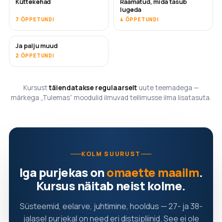
Küttekehad
Raamatud, mida tasub
TULEMAS
TULEMAS
lugeda
7 ÕPPETUNDI
4 ÕPPETUNDI
Ja palju muud
TULEMAS
2 ÕPPETUNDI
Kursust
täiendatakse regulaarselt
uute teemadega —
märkega „Tulemas“ moodulid ilmuvad tellimusse ilma lisatasuta.
KOLM SUURUST
Iga purjekas on
omaette maailm
.
Kursus näitab neist kolme.
Süsteemid, eelarve, juhtimine, hooldus — 27- ja 38-
jalasel purjekal on need eri distsipliinid. See ei ole