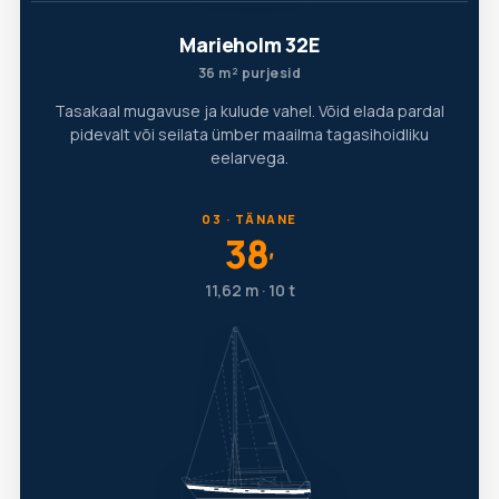
Marieholm 32E
36 m² purjesid
Tasakaal mugavuse ja kulude vahel. Võid elada pardal
pidevalt või seilata ümber maailma tagasihoidliku
eelarvega.
03 · TÄNANE
38
′
11,62 m · 10 t