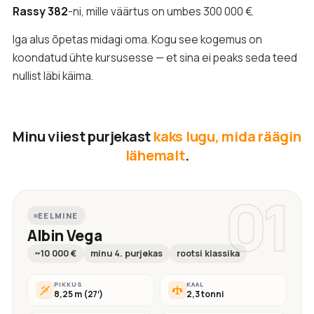
Rassy 382
-ni, mille väärtus on umbes 300 000 €.
Iga alus õpetas midagi oma. Kogu see kogemus on
koondatud ühte kursusesse — et sina ei peaks seda teed
nullist läbi käima.
Minu viiest purjekast
kaks lugu, mida räägin
lähemalt
.
01
EELMINE
Albin Vega
~10 000 €
minu 4. purjekas
rootsi klassika
PIKKUS
KAAL
8,25 m (27′)
2,3 tonni