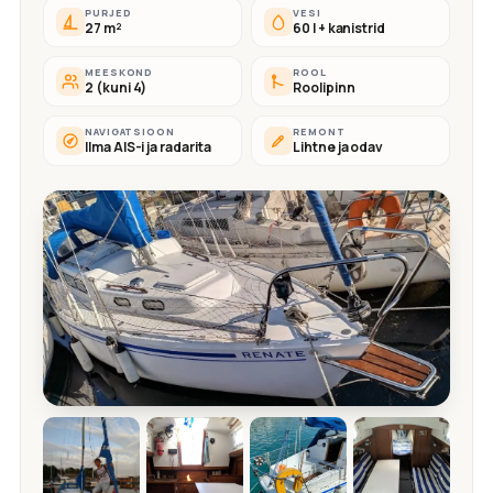
PURJED
VESI
27 m²
60 l + kanistrid
MEESKOND
ROOL
2 (kuni 4)
Roolipinn
NAVIGATSIOON
REMONT
Ilma AIS-i ja radarita
Lihtne ja odav