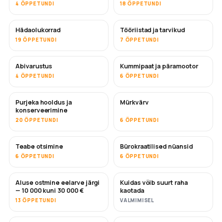
4 ÕPPETUNDI
18 ÕPPETUNDI
Hädaolukorrad
Tööriistad ja tarvikud
19 ÕPPETUNDI
7 ÕPPETUNDI
Abivarustus
Kummipaat ja päramootor
4 ÕPPETUNDI
6 ÕPPETUNDI
Purjeka hooldus ja
Mürkvärv
TULEMAS
konserveerimine
20 ÕPPETUNDI
6 ÕPPETUNDI
Teabe otsimine
Bürokraatilised nüansid
6 ÕPPETUNDI
6 ÕPPETUNDI
Aluse ostmine eelarve järgi
Kuidas võib suurt raha
TULEMAS
TULEMAS
— 10 000 kuni 30 000 €
kaotada
13 ÕPPETUNDI
VALMIMISEL