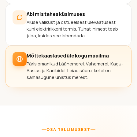
Abi mis tahes küsimuses
Aluse valikust ja ostueelsest ülevaatusest
kuni elektririkkeni tormis. Tuhat inimest teab
juba, kuidas see lahendada.
Mõttekaaslased üle kogu maailma
Päris omanikud Läänemerel, Vahemerel, Kagu-
Aasias ja Kariibidel. Leiad sõpru, kellel on
samasugune unistus merest.
OSA TELLIMUSEST