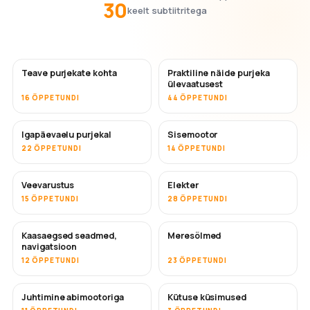
30
keelt subtiitritega
Teave purjekate kohta
Praktiline näide purjeka
ülevaatusest
16 ÕPPETUNDI
44 ÕPPETUNDI
Igapäevaelu purjekal
Sisemootor
22 ÕPPETUNDI
14 ÕPPETUNDI
Veevarustus
Elekter
15 ÕPPETUNDI
28 ÕPPETUNDI
Kaasaegsed seadmed,
Meresõlmed
navigatsioon
12 ÕPPETUNDI
23 ÕPPETUNDI
Juhtimine abimootoriga
Kütuse küsimused