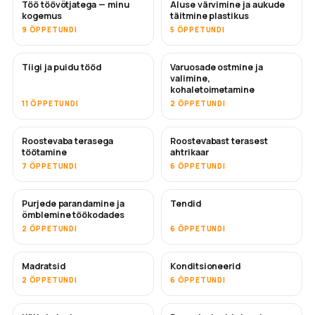
Töö töövõtjatega — minu
Aluse värvimine ja aukude
TULEMAS
TULEMAS
kogemus
täitmine plastikus
9 ÕPPETUNDI
5 ÕPPETUNDI
Tiigi ja puidu tööd
Varuosade ostmine ja
TULEMAS
valimine,
kohaletoimetamine
11 ÕPPETUNDI
2 ÕPPETUNDI
Roostevaba terasega
Roostevabast terasest
TULEMAS
töötamine
ahtrikaar
7 ÕPPETUNDI
6 ÕPPETUNDI
Purjede parandamine ja
Tendid
TULEMAS
õmblemine töökodades
2 ÕPPETUNDI
6 ÕPPETUNDI
Madratsid
Konditsioneerid
TULEMAS
2 ÕPPETUNDI
6 ÕPPETUNDI