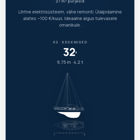
27 m² purjesid
Lihtne elektrisüsteem, vähe remonti. Ülalpidamine
alates ~100 €/kuus. Ideaalne algus tulevasele
omanikule.
02 · KESKMISED
32
′
9,75 m · 4,2 t