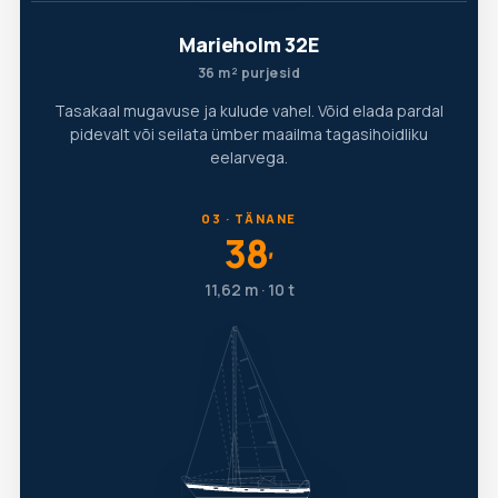
Marieholm 32E
36 m² purjesid
Tasakaal mugavuse ja kulude vahel. Võid elada pardal
pidevalt või seilata ümber maailma tagasihoidliku
eelarvega.
03 · TÄNANE
38
′
11,62 m · 10 t