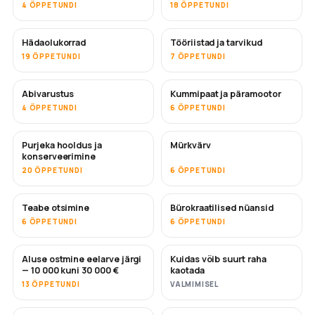
4 ÕPPETUNDI
18 ÕPPETUNDI
Hädaolukorrad
Tööriistad ja tarvikud
19 ÕPPETUNDI
7 ÕPPETUNDI
Abivarustus
Kummipaat ja päramootor
4 ÕPPETUNDI
6 ÕPPETUNDI
Purjeka hooldus ja
Mürkvärv
TULEMAS
konserveerimine
20 ÕPPETUNDI
6 ÕPPETUNDI
Teabe otsimine
Bürokraatilised nüansid
6 ÕPPETUNDI
6 ÕPPETUNDI
Aluse ostmine eelarve järgi
Kuidas võib suurt raha
TULEMAS
TULEMAS
— 10 000 kuni 30 000 €
kaotada
13 ÕPPETUNDI
VALMIMISEL