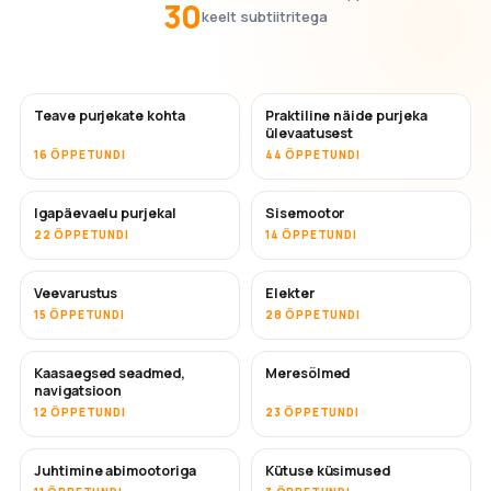
30
keelt subtiitritega
Teave purjekate kohta
Praktiline näide purjeka
ülevaatusest
16 ÕPPETUNDI
44 ÕPPETUNDI
Igapäevaelu purjekal
Sisemootor
22 ÕPPETUNDI
14 ÕPPETUNDI
Veevarustus
Elekter
15 ÕPPETUNDI
28 ÕPPETUNDI
Kaasaegsed seadmed,
Meresõlmed
navigatsioon
12 ÕPPETUNDI
23 ÕPPETUNDI
Juhtimine abimootoriga
Kütuse küsimused