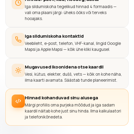
Iga sildumiskoha tegelikud hinnad 4 formaadis —
vali oma plaani järgi: üheks ööks või terveks
hooajaks.
Iga sildumiskoha kontaktid
Veebileht, e-post, telefon, VHF-kanal, lingid Google
Mapsi ja Apple Mapsi — kõik ühe kliki kaugusel.
Mugavused ikoonidena otse kaardil
Vesi, kütus, elekter, dušš, vets — kõik on kohe näha,
ilma kaarti avamata. Säästab tunde planeerimist.
Hinnad kohanduvad sinu alusega
Märgi profiilis oma purjeka mõõdud ja iga sadam
kaardil näitab kohe just sinu hinda. Ilma kalkulaatori
ja telefonikõnedeta.