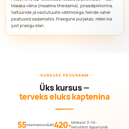
Malaka väina (maailma tihedaima), piraadipiirkonna,
taifuunide ja vastutuulte vältimisega. Nende vahel
peatused sadamates. Praegune purjekas, millel ma
just praegu elan.
KURSUSE PROGRAMM
Üks kursus —
terveks eluks kaptenina
55
420
lühikest 3–10-
+
teemamoodulit
minutilist õppetundi