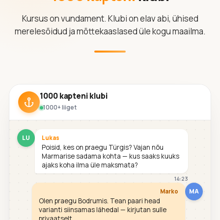
Kursus on vundament. Klubi on elav abi, ühised
merelesõidud ja mõttekaaslased üle kogu maailma.
1000 kapteni klubi
1000+ liiget
LU
Lukas
Poisid, kes on praegu Türgis? Vajan nõu
Marmarise sadama kohta — kus saaks kuuks
ajaks koha ilma üle maksmata?
14:23
MA
Marko
Olen praegu Bodrumis. Tean paari head
varianti siinsamas lähedal — kirjutan sulle
privaatselt.