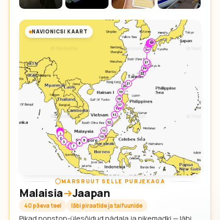
NAVIONICSI KAART
MARSRUUT SELLE PURJEKAGA
Malaisia
Jaapan
40 päeva teel
läbi piraatide ja taifuunide
Pikad nonstop-ülesõidud nädala ja pikemadki — läbi