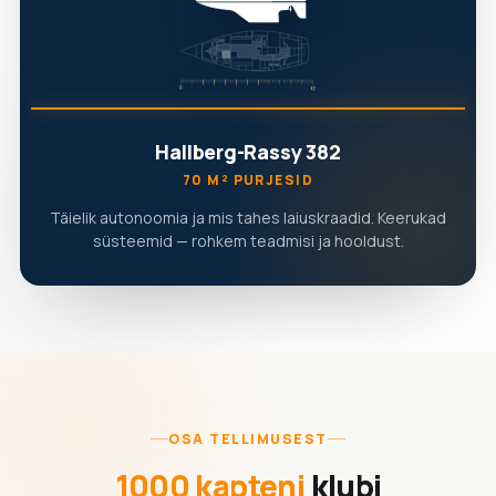
Hallberg-Rassy 382
70 M² PURJESID
Täielik autonoomia ja mis tahes laiuskraadid. Keerukad
süsteemid — rohkem teadmisi ja hooldust.
OSA TELLIMUSEST
1000 kapteni
klubi