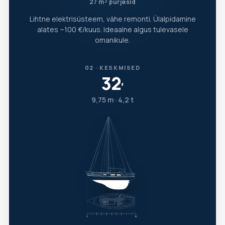
27 m² purjesid
Lihtne elektrisüsteem, vähe remonti. Ülalpidamine
alates ~100 €/kuus. Ideaalne algus tulevasele
omanikule.
02 · KESKMISED
32
′
9,75 m · 4,2 t