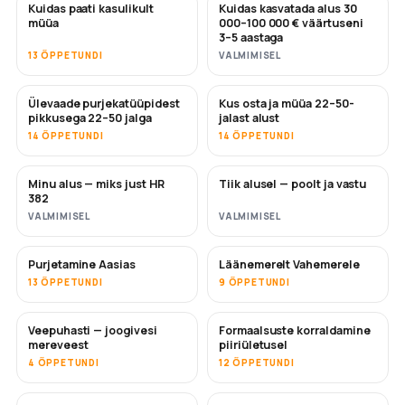
Kuidas paati kasulikult
Kuidas kasvatada alus 30
UUS
UUS
müüa
000–100 000 € väärtuseni
3–5 aastaga
13 ÕPPETUNDI
VALMIMISEL
Ülevaade purjekatüüpidest
Kus osta ja müüa 22–50-
TULEMAS
TULEMAS
pikkusega 22–50 jalga
jalast alust
14 ÕPPETUNDI
14 ÕPPETUNDI
Minu alus — miks just HR
Tiik alusel — poolt ja vastu
TULEMAS
TULEMAS
382
VALMIMISEL
VALMIMISEL
Purjetamine Aasias
Läänemerelt Vahemerele
TULEMAS
TULEMAS
13 ÕPPETUNDI
9 ÕPPETUNDI
Veepuhasti — joogivesi
Formaalsuste korraldamine
TULEMAS
mereveest
piiriületusel
4 ÕPPETUNDI
12 ÕPPETUNDI