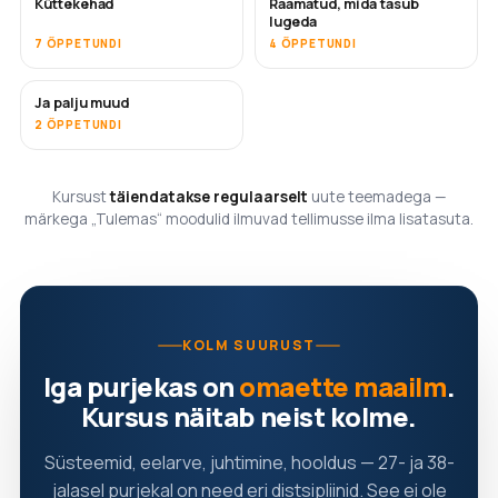
Küttekehad
Raamatud, mida tasub
TULEMAS
TULEMAS
lugeda
7 ÕPPETUNDI
4 ÕPPETUNDI
Ja palju muud
TULEMAS
2 ÕPPETUNDI
Kursust
täiendatakse regulaarselt
uute teemadega —
märkega „Tulemas“ moodulid ilmuvad tellimusse ilma lisatasuta.
KOLM SUURUST
Iga purjekas on
omaette maailm
.
Kursus näitab neist kolme.
Süsteemid, eelarve, juhtimine, hooldus — 27- ja 38-
jalasel purjekal on need eri distsipliinid. See ei ole