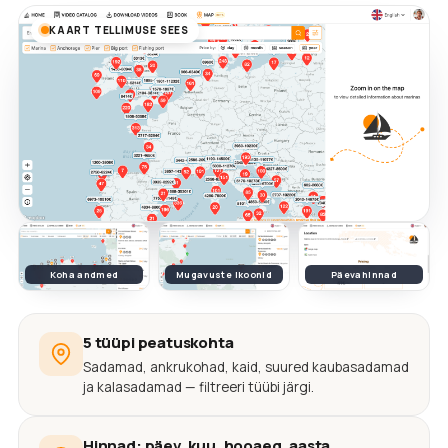
KAART TELLIMUSE SEES
Koha andmed
Mugavuste ikoonid
Päevahinnad
5 tüüpi peatuskohta
Sadamad, ankrukohad, kaid, suured kaubasadamad
ja kalasadamad — filtreeri tüübi järgi.
Hinnad: päev, kuu, hooaeg, aasta