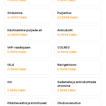
11 ÕPPETUNDI
3 ÕPPETUNDI
Sildumine
Purjestus
41 ÕPPETUNDI
22 ÕPPETUNDI
Käsitsemine purjede all
Ankrukoht
43 ÕPPETUNDI
15 ÕPPETUNDI
VHF-raadiojaam
COLREG
11 ÕPPETUNDI
15 ÕPPETUNDI
IALA
Navigatsioon
11 ÕPPETUNDI
11 ÕPPETUNDI
Ilm
Sadamate ja ankrukohtade
otsimine
3 ÕPPETUNDI
2 ÕPPETUNDI
Päästevestid ja kinnitused
Ohutusvarustus