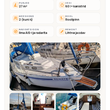
PURJED
VESI
27 m²
60 l + kanistrid
MEESKOND
ROOL
2 (kuni 4)
Roolipinn
NAVIGATSIOON
REMONT
Ilma AIS-i ja radarita
Lihtne ja odav