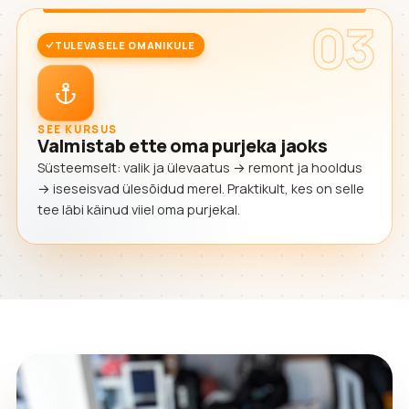
03
TULEVASELE OMANIKULE
SEE KURSUS
Valmistab ette oma purjeka jaoks
Süsteemselt: valik ja ülevaatus → remont ja hooldus
→ iseseisvad ülesõidud merel. Praktikult, kes on selle
tee läbi käinud viiel oma purjekal.