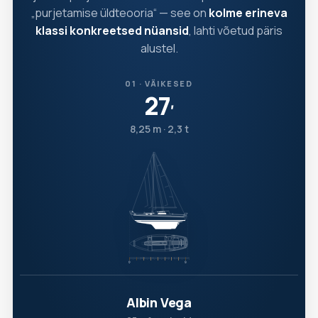
„purjetamise üldteooria“ — see on
kolme erineva
klassi konkreetsed nüansid
, lahti võetud päris
alustel.
01 · VÄIKESED
27
′
8,25 m · 2,3 t
Albin Vega