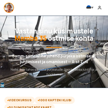
Vastan sinu küsimustele
Mamba 35
ostmise kohta
Samm-sammuline juhend purjeka ostmisest,
juhtimisest ja omamisest — A-st Z-ni
Neile, kes tahavad osta purjealuse, õppida seda juhtima ja
hooldama
VIDEOKURSUS
1000 KAPTENI KLUBI
SILDUMISKOHTADE KAART