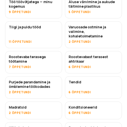
Töö töövõtjatega — minu
Aluse värvimine ja aukude
TULEMAS
TULEMAS
kogemus
täitmine plastikus
9 ÕPPETUNDI
5 ÕPPETUNDI
Tiigi ja puidu tööd
Varuosade ostmine ja
TULEMAS
valimine,
kohaletoimetamine
11 ÕPPETUNDI
2 ÕPPETUNDI
Roostevaba terasega
Roostevabast terasest
TULEMAS
töötamine
ahtrikaar
7 ÕPPETUNDI
6 ÕPPETUNDI
Purjede parandamine ja
Tendid
TULEMAS
õmblemine töökodades
2 ÕPPETUNDI
6 ÕPPETUNDI
Madratsid
Konditsioneerid
TULEMAS
2 ÕPPETUNDI
6 ÕPPETUNDI