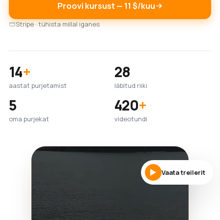
Proovi kursust — 11 $/kuu
Stripe · tühista millal iganes
14
+
28
aastat purjetamist
läbitud riiki
5
420
+
oma purjekat
videotundi
Vaata treilerit