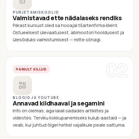
PURJETAMISKOOLID
Valmistavad ette nädalaseks rendiks
Pärast kursust oled sa hooajal tšarterifirma klient.
Ostueelsest ülevaatusest, abimootori hooldusest ja
ülesõiduks valmistumisest — mitte sõnagi.
02
AINULT KILLUD
BLOGID JA YOUTUBE
Annavad kildhaaval ja segamini
Info on olemas, aga laiali sadades artiklites ja
videotes. Terviku kokkupanemiseks kulub aastaid — ja
veab, kui juhtud õigel hetkel vajalikule peale sattuma.