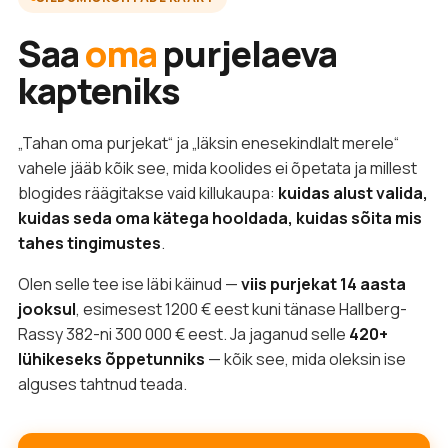
Saa
oma
purjelaeva
kapteniks
„Tahan oma purjekat“ ja „läksin enesekindlalt merele“
vahele jääb kõik see, mida koolides ei õpetata ja millest
blogides räägitakse vaid killukaupa:
kuidas alust valida,
kuidas seda oma kätega hooldada, kuidas sõita mis
tahes tingimustes
.
Olen selle tee ise läbi käinud —
viis purjekat 14 aasta
jooksul
, esimesest 1200 € eest kuni tänase Hallberg-
Rassy 382-ni 300 000 € eest. Ja jaganud selle
420+
lühikeseks õppetunniks
— kõik see, mida oleksin ise
alguses tahtnud teada.