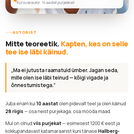
Kursuse autor · 14 aastat purjede all
AUTORIST
Mitte teoreetik.
Kapten, kes on selle
tee ise läbi käinud.
„Ma ei jutusta raamatuid ümber. Jagan seda,
mille olen ise läbi teinud — kõigi vigade ja
õnnestumistega.“
Juba enam kui
10 aastat
olen pidevalt teel ja olen käinud
28 riigis
— osa neist purjekaga, osa mööda maad.
Mul on olnud
viis purjekat
— esimesest 1200 € eest ja
kokkupandavast katamaraanist kuni tänase
Hallberg-