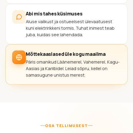
Abi mis tahes küsimuses
Aluse valikust ja ostueelsest ülevaatusest
kuni elektririkkeni tormis. Tuhat inimest teab
juba, kuidas see lahendada.
Mõttekaaslased üle kogu maailma
Päris omanikud Läänemerel, Vahemerel, Kagu-
Aasias ja Kariibidel. Leiad sõpru, kellel on
samasugune unistus merest.
OSA TELLIMUSEST