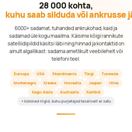
28 000 kohta,
kuhu saab silduda või ankrusse 
6000+ sadamat, tuhanded ankrukohad, kaid ja
sadamad üle kogu maailma. Käisime kõigi rannikute
satelliidipildid käsitsi läbi ning hinnad ja kontaktid on
ainult algallikast: sadama ametlikult veebilehelt või
telefoni teel.
Euroopa
USA
Skandinaavia
Türgi
Tuneesia
Montenegro
Kreeka
Horvaatia
Jaapan
Hiina
Kagu-Aasia
Austraalia
Kariibid
+ kümned riigid, kuhu purjetajad tavaliselt ei satu