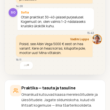
14:28
SO
Sofia
Otsin praktikat 30–40-jalasel purjealusel.
Kogemust on, olen valmis 1–2-nädalaseks
kruiisiks ükskõik kuhu.
15:42
Vadim Luppo
Poisid, see Albin Vega 5000 € eest on hea
variant. Kere on heas korras, kiilupolte pole,
mootor uus! Mina võtaksin.
16:11
Praktika — tasuta ja tasuline
Omanikud kutsuvad kaasa merelesõitudele ja
ülesõitudele. Jagate sildumiskoha, kulud või
lihtsalt kogemuse — ilma tšarterikoolideta.