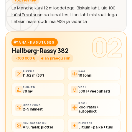
70 päeva teel
La Manche kuni 12 m loodetega, Biskaia laht, üle 100
lüüsi Prantsusmaa kanalites, Lioni laht mistraalidega.
Läbisin marsruudi ilma AIS-i ja radarita.
02
TÄNA · KASUTUSES
Hallberg-Rassy 382
~300 000 €
elan praegu siin
PIKKUS
KAAL
11,62 m (38′)
10 tonni
PURJED
VESI
70 m²
580 l + veepuhasti
ROOL
MEESKOND
Rooliratas +
2–5 inimest
autopiloot
NAVIGATSIOON
ELEKTER
AIS, radar, plotter
Liitium + päike + tuul