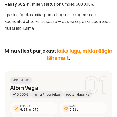
Rassy 382
-ni, mille väärtus on umbes 300 000 €.
Iga alus õpetas midagi oma. Kogu see kogemus on
koondatud ühte kursusesse — et sina ei peaks seda teed
nullist läbi käima.
Minu viiest purjekast
kaks lugu, mida räägin
lähemalt
.
01
EELMINE
Albin Vega
~10 000 €
minu 4. purjekas
rootsi klassika
PIKKUS
KAAL
8,25 m (27′)
2,3 tonni