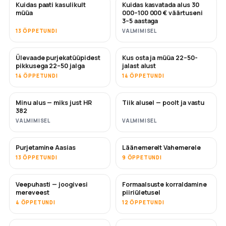
Kuidas paati kasulikult
Kuidas kasvatada alus 30
UUS
UUS
müüa
000–100 000 € väärtuseni
3–5 aastaga
13 ÕPPETUNDI
VALMIMISEL
Ülevaade purjekatüüpidest
Kus osta ja müüa 22–50-
TULEMAS
TULEMAS
pikkusega 22–50 jalga
jalast alust
14 ÕPPETUNDI
14 ÕPPETUNDI
Minu alus — miks just HR
Tiik alusel — poolt ja vastu
TULEMAS
TULEMAS
382
VALMIMISEL
VALMIMISEL
Purjetamine Aasias
Läänemerelt Vahemerele
TULEMAS
TULEMAS
13 ÕPPETUNDI
9 ÕPPETUNDI
Veepuhasti — joogivesi
Formaalsuste korraldamine
TULEMAS
mereveest
piiriületusel
4 ÕPPETUNDI
12 ÕPPETUNDI