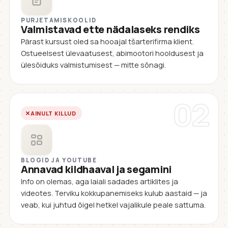
PURJETAMISKOOLID
Valmistavad ette nädalaseks rendiks
Pärast kursust oled sa hooajal tšarterifirma klient.
Ostueelsest ülevaatusest, abimootori hooldusest ja
ülesõiduks valmistumisest — mitte sõnagi.
02
AINULT KILLUD
BLOGID JA YOUTUBE
Annavad kildhaaval ja segamini
Info on olemas, aga laiali sadades artiklites ja
videotes. Terviku kokkupanemiseks kulub aastaid — ja
veab, kui juhtud õigel hetkel vajalikule peale sattuma.