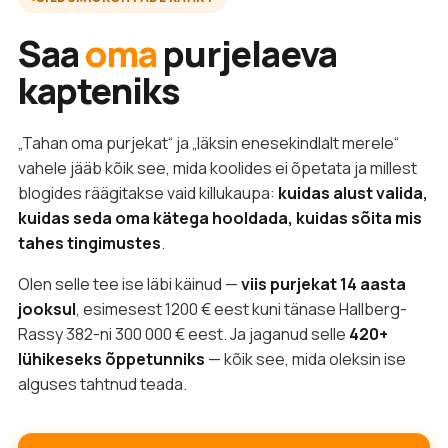
Saa
oma
purjelaeva
kapteniks
„Tahan oma purjekat“ ja „läksin enesekindlalt merele“
vahele jääb kõik see, mida koolides ei õpetata ja millest
blogides räägitakse vaid killukaupa:
kuidas alust valida,
kuidas seda oma kätega hooldada, kuidas sõita mis
tahes tingimustes
.
Olen selle tee ise läbi käinud —
viis purjekat 14 aasta
jooksul
, esimesest 1200 € eest kuni tänase Hallberg-
Rassy 382-ni 300 000 € eest. Ja jaganud selle
420+
lühikeseks õppetunniks
— kõik see, mida oleksin ise
alguses tahtnud teada.