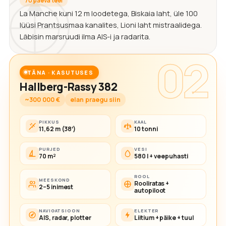
70 päeva teel
La Manche kuni 12 m loodetega, Biskaia laht, üle 100
lüüsi Prantsusmaa kanalites, Lioni laht mistraalidega.
Läbisin marsruudi ilma AIS-i ja radarita.
02
TÄNA · KASUTUSES
Hallberg-Rassy 382
~300 000 €
elan praegu siin
PIKKUS
KAAL
11,62 m (38′)
10 tonni
PURJED
VESI
70 m²
580 l + veepuhasti
ROOL
MEESKOND
Rooliratas +
2–5 inimest
autopiloot
NAVIGATSIOON
ELEKTER
AIS, radar, plotter
Liitium + päike + tuul