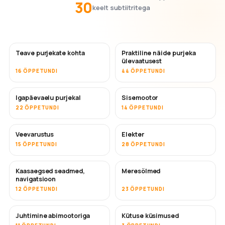
30
keelt subtiitritega
Teave purjekate kohta
Praktiline näide purjeka
ülevaatusest
16 ÕPPETUNDI
44 ÕPPETUNDI
Igapäevaelu purjekal
Sisemootor
22 ÕPPETUNDI
14 ÕPPETUNDI
Veevarustus
Elekter
15 ÕPPETUNDI
28 ÕPPETUNDI
Kaasaegsed seadmed,
Meresõlmed
navigatsioon
12 ÕPPETUNDI
23 ÕPPETUNDI
Juhtimine abimootoriga
Kütuse küsimused