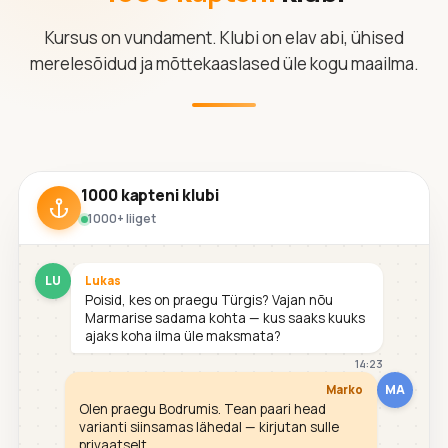
Kursus on vundament. Klubi on elav abi, ühised
merelesõidud ja mõttekaaslased üle kogu maailma.
1000 kapteni klubi
1000+ liiget
LU
Lukas
Poisid, kes on praegu Türgis? Vajan nõu
Marmarise sadama kohta — kus saaks kuuks
ajaks koha ilma üle maksmata?
14:23
MA
Marko
Olen praegu Bodrumis. Tean paari head
varianti siinsamas lähedal — kirjutan sulle
privaatselt.