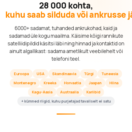
28 000 kohta,
kuhu saab silduda või ankrusse 
6000+ sadamat, tuhanded ankrukohad, kaid ja
sadamad üle kogu maailma. Käisime kõigi rannikute
satelliidipildid käsitsi läbi ning hinnad ja kontaktid on
ainult algallikast: sadama ametlikult veebilehelt või
telefoni teel.
Euroopa
USA
Skandinaavia
Türgi
Tuneesia
Montenegro
Kreeka
Horvaatia
Jaapan
Hiina
Kagu-Aasia
Austraalia
Kariibid
+ kümned riigid, kuhu purjetajad tavaliselt ei satu