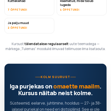
Küttekehad
Raamatud, mida tasub
TULEMAS
TULEMAS
lugeda
7 ÕPPETUNDI
4 ÕPPETUNDI
Ja palju muud
TULEMAS
2 ÕPPETUNDI
Kursust
täiendatakse regulaarselt
uute teemadega —
märkega „Tulemas“ moodulid ilmuvad tellimusse ilma lisatasuta.
KOLM SUURUST
Iga purjekas on
omaette maailm
.
Kursus näitab neist kolme.
Süsteemid, eelarve, juhtimine, hooldus — 27- ja 38-
jalasel purjekal on need eri distsipliinid. See ei ole