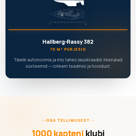
Hallberg-Rassy 382
70 M² PURJESID
Täielik autonoomia ja mis tahes laiuskraadid. Keerukad
süsteemid — rohkem teadmisi ja hooldust.
OSA TELLIMUSEST
1000 kapteni
klubi