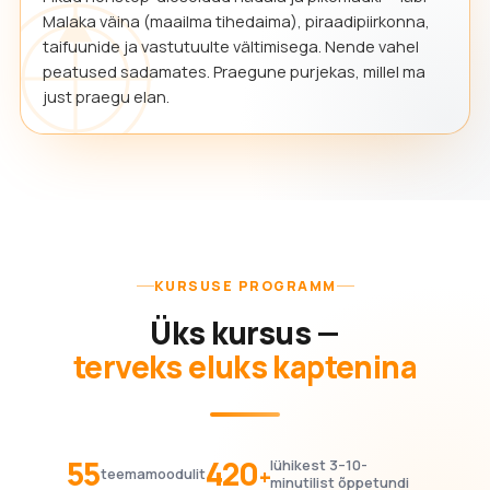
Malaka väina (maailma tihedaima), piraadipiirkonna,
taifuunide ja vastutuulte vältimisega. Nende vahel
peatused sadamates. Praegune purjekas, millel ma
just praegu elan.
KURSUSE PROGRAMM
Üks kursus —
terveks eluks kaptenina
55
420
lühikest 3–10-
+
teemamoodulit
minutilist õppetundi