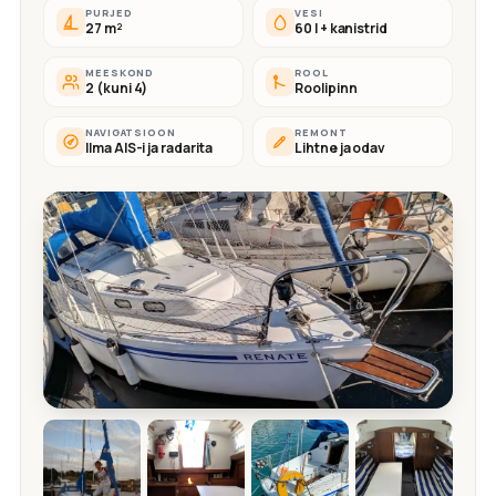
PURJED
VESI
27 m²
60 l + kanistrid
MEESKOND
ROOL
2 (kuni 4)
Roolipinn
NAVIGATSIOON
REMONT
Ilma AIS-i ja radarita
Lihtne ja odav