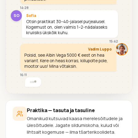
14:28
SO
Sofia
Otsin praktikat 30–40-jalasel purjealusel.
Kogemust on, olen valmis 1–2-nädalaseks
kruiisiks ükskõik kuhu.
15:42
Vadim Luppo
Poisid, see Albin Vega 5000 € eest on hea
variant. Kere on heas korras, kiilupolte pole,
mootor uus! Mina võtaksin.
16:11
Praktika — tasuta ja tasuline
Omanikud kutsuvad kaasa merelesõitudele ja
ülesõitudele. Jagate sildumiskoha, kulud või
lihtsalt kogemuse — ilma tšarterikoolideta.