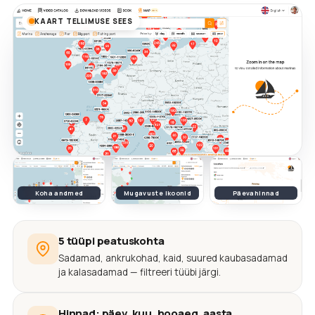
KAART TELLIMUSE SEES
Koha andmed
Mugavuste ikoonid
Päevahinnad
5 tüüpi peatuskohta
Sadamad, ankrukohad, kaid, suured kaubasadamad
ja kalasadamad — filtreeri tüübi järgi.
Hinnad: päev, kuu, hooaeg, aasta