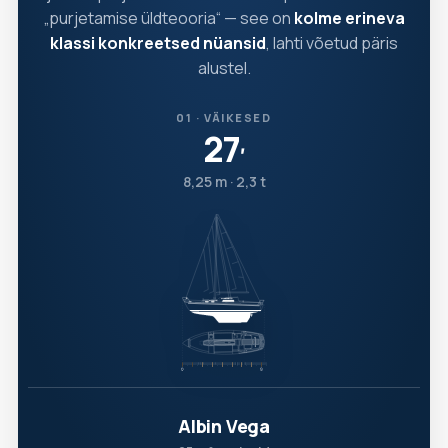
„purjetamise üldteooria“ — see on
kolme erineva
klassi konkreetsed nüansid
, lahti võetud päris
alustel.
01 · VÄIKESED
27
′
8,25 m · 2,3 t
Albin Vega