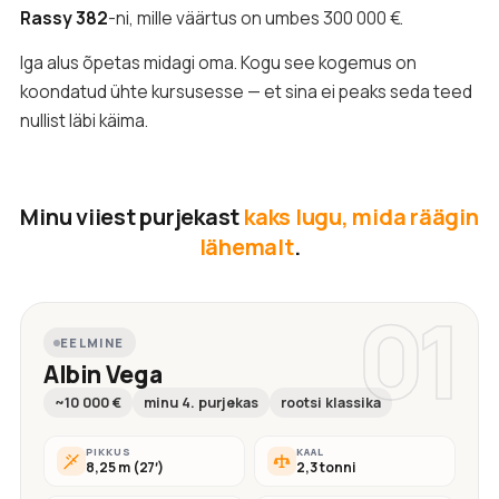
Rassy 382
-ni, mille väärtus on umbes 300 000 €.
Iga alus õpetas midagi oma. Kogu see kogemus on
koondatud ühte kursusesse — et sina ei peaks seda teed
nullist läbi käima.
Minu viiest purjekast
kaks lugu, mida räägin
lähemalt
.
01
EELMINE
Albin Vega
~10 000 €
minu 4. purjekas
rootsi klassika
PIKKUS
KAAL
8,25 m (27′)
2,3 tonni