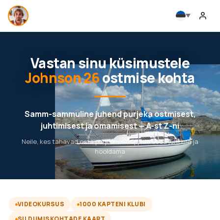
Vastan sinu küsimustele
Johnson 26
ostmise kohta
Samm-sammuline juhend purjeka ostmisest,
juhtimisest ja omamisest — A-st Z-ni
Neile, kes tahavad osta purjealuse, õppida seda juhtima ja
hooldama
VIDEOKURSUS
1000 KAPTENI KLUBI
SILDUMISKOHTADE KAART