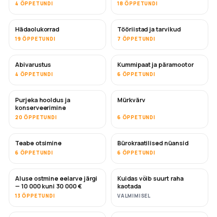
4 ÕPPETUNDI
18 ÕPPETUNDI
Hädaolukorrad
Tööriistad ja tarvikud
19 ÕPPETUNDI
7 ÕPPETUNDI
Abivarustus
Kummipaat ja päramootor
4 ÕPPETUNDI
6 ÕPPETUNDI
Purjeka hooldus ja
Mürkvärv
TULEMAS
konserveerimine
20 ÕPPETUNDI
6 ÕPPETUNDI
Teabe otsimine
Bürokraatilised nüansid
6 ÕPPETUNDI
6 ÕPPETUNDI
Aluse ostmine eelarve järgi
Kuidas võib suurt raha
TULEMAS
TULEMAS
— 10 000 kuni 30 000 €
kaotada
13 ÕPPETUNDI
VALMIMISEL