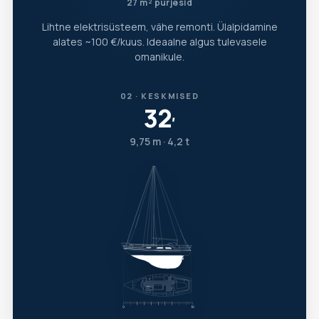
27 m² purjesid
Lihtne elektrisüsteem, vähe remonti. Ülalpidamine
alates ~100 €/kuus. Ideaalne algus tulevasele
omanikule.
02 · KESKMISED
32
′
9,75 m · 4,2 t