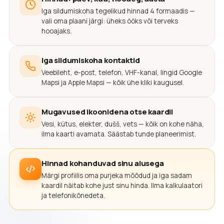
Iga sildumiskoha tegelikud hinnad 4 formaadis —
vali oma plaani järgi: üheks ööks või terveks
hooajaks.
Iga sildumiskoha kontaktid
Veebileht, e-post, telefon, VHF-kanal, lingid Google
Mapsi ja Apple Mapsi — kõik ühe kliki kaugusel.
Mugavused ikoonidena otse kaardil
Vesi, kütus, elekter, dušš, vets — kõik on kohe näha,
ilma kaarti avamata. Säästab tunde planeerimist.
Hinnad kohanduvad sinu alusega
Märgi profiilis oma purjeka mõõdud ja iga sadam
kaardil näitab kohe just sinu hinda. Ilma kalkulaatori
ja telefonikõnedeta.