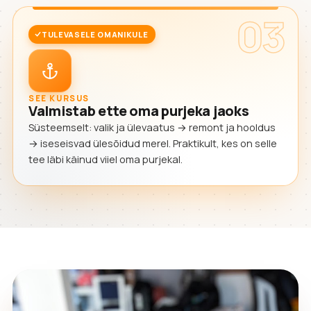
03
TULEVASELE OMANIKULE
SEE KURSUS
Valmistab ette oma purjeka jaoks
Süsteemselt: valik ja ülevaatus → remont ja hooldus
→ iseseisvad ülesõidud merel. Praktikult, kes on selle
tee läbi käinud viiel oma purjekal.