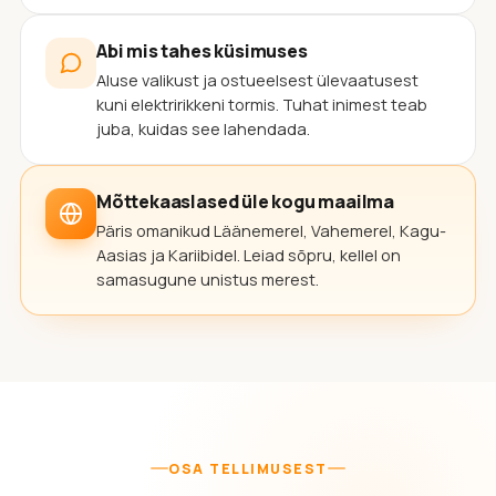
Abi mis tahes küsimuses
Aluse valikust ja ostueelsest ülevaatusest
kuni elektririkkeni tormis. Tuhat inimest teab
juba, kuidas see lahendada.
Mõttekaaslased üle kogu maailma
Päris omanikud Läänemerel, Vahemerel, Kagu-
Aasias ja Kariibidel. Leiad sõpru, kellel on
samasugune unistus merest.
OSA TELLIMUSEST