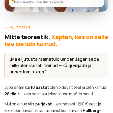
Kursuse autor · 14 aastat purjede all
AUTORIST
Mitte teoreetik.
Kapten, kes on selle
tee ise läbi käinud.
„Ma ei jutusta raamatuid ümber. Jagan seda,
mille olen ise läbi teinud — kõigi vigade ja
õnnestumistega.“
Juba enam kui
10 aastat
olen pidevalt teel ja olen käinud
28 riigis
— osa neist purjekaga, osa mööda maad.
Mul on olnud
viis purjekat
— esimesest 1200 € eest ja
kokkupandavast katamaraanist kuni tänase
Hallberg-