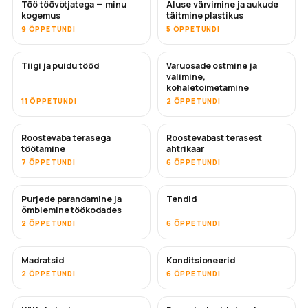
Töö töövõtjatega — minu
Aluse värvimine ja aukude
TULEMAS
TULEMAS
kogemus
täitmine plastikus
9 ÕPPETUNDI
5 ÕPPETUNDI
Tiigi ja puidu tööd
Varuosade ostmine ja
TULEMAS
valimine,
kohaletoimetamine
11 ÕPPETUNDI
2 ÕPPETUNDI
Roostevaba terasega
Roostevabast terasest
TULEMAS
töötamine
ahtrikaar
7 ÕPPETUNDI
6 ÕPPETUNDI
Purjede parandamine ja
Tendid
TULEMAS
õmblemine töökodades
2 ÕPPETUNDI
6 ÕPPETUNDI
Madratsid
Konditsioneerid
TULEMAS
2 ÕPPETUNDI
6 ÕPPETUNDI