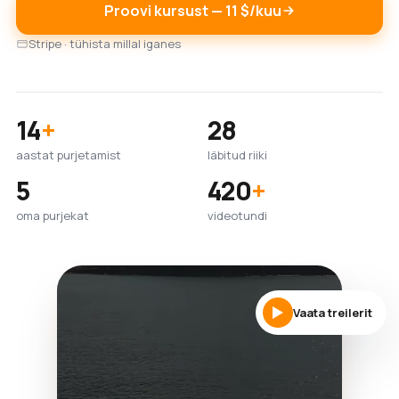
Proovi kursust — 11 $/kuu
Stripe · tühista millal iganes
14
+
28
aastat purjetamist
läbitud riiki
5
420
+
oma purjekat
videotundi
Vaata treilerit