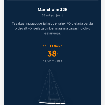
Marieholm 32E
36 m² purjesid
Tasakaal mugavuse ja kulude vahel. Võid elada pardal
pidevalt või seilata ümber maailma tagasihoidliku
eelarvega.
03 · TÄNANE
38
′
11,62 m · 10 t