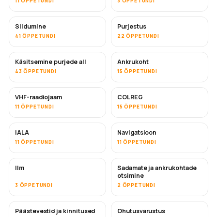
11 ÕPPETUNDI
3 ÕPPETUNDI
Sildumine
Purjestus
41 ÕPPETUNDI
22 ÕPPETUNDI
Käsitsemine purjede all
Ankrukoht
43 ÕPPETUNDI
15 ÕPPETUNDI
VHF-raadiojaam
COLREG
11 ÕPPETUNDI
15 ÕPPETUNDI
IALA
Navigatsioon
11 ÕPPETUNDI
11 ÕPPETUNDI
Ilm
Sadamate ja ankrukohtade
otsimine
3 ÕPPETUNDI
2 ÕPPETUNDI
Päästevestid ja kinnitused
Ohutusvarustus