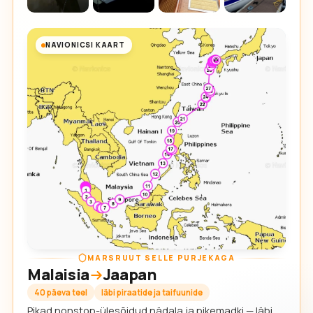
NAVIONICSI KAART
MARSRUUT SELLE PURJEKAGA
Malaisia
Jaapan
40 päeva teel
läbi piraatide ja taifuunide
Pikad nonstop-ülesõidud nädala ja pikemadki — läbi