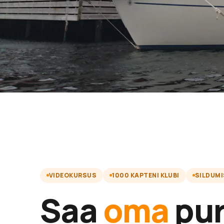
VIDEOKURSUS
1000 KAPTENI KLUBI
SILDUM
Saa
oma
pur