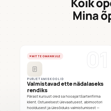
Kõik õp
Mina õ
01
MITTE OMANIKULE
PURJETAMISKOOLID
Valmistavad ette nädalaseks
rendiks
Pärast kursust oled sa hooajal tšarterifirma
klient. Ostueelsest ülevaatusest, abimootori
hooldusest ja ülesõiduks valmistumisest —