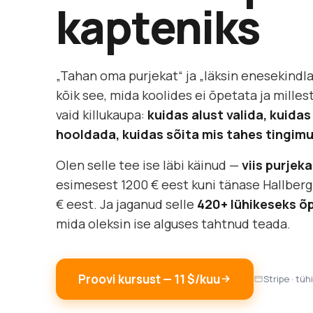
kapteniks
„Tahan oma purjekat“ ja „läksin enesekindla
kõik see, mida koolides ei õpetata ja milles
vaid killukaupa:
kuidas alust valida, kuid
hooldada, kuidas sõita mis tahes tingim
Olen selle tee ise läbi käinud —
viis purjek
esimesest 1200 € eest kuni tänase Hallberg
€ eest. Ja jaganud selle
420+ lühikeseks õ
mida oleksin ise alguses tahtnud teada.
Proovi kursust — 11 $/kuu
Stripe · tüh