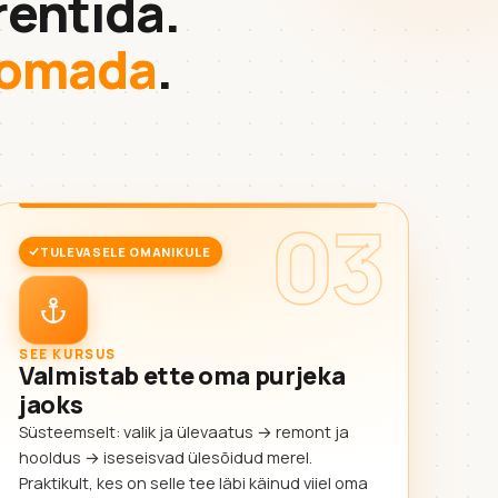
rentida.
a omada
.
03
TULEVASELE OMANIKULE
SEE KURSUS
Valmistab ette oma purjeka
jaoks
Süsteemselt: valik ja ülevaatus → remont ja
hooldus → iseseisvad ülesõidud merel.
Praktikult, kes on selle tee läbi käinud viiel oma