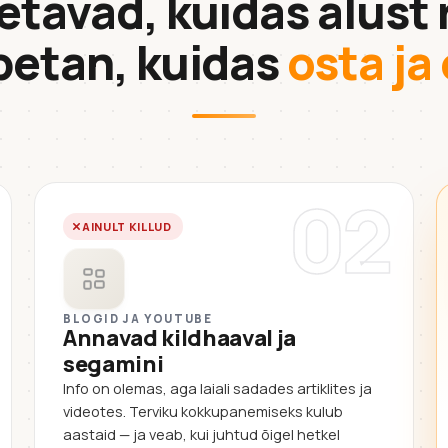
etavad, kuidas alust 
petan, kuidas
osta j
02
AINULT KILLUD
BLOGID JA YOUTUBE
Annavad kildhaaval ja
segamini
Info on olemas, aga laiali sadades artiklites ja
videotes. Terviku kokkupanemiseks kulub
aastaid — ja veab, kui juhtud õigel hetkel