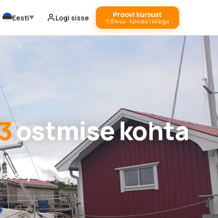
Proovi kursust
Eesti
Logi sisse
11 $/kuu · tühista 1 klikiga
3
ostmise kohta
sest ja