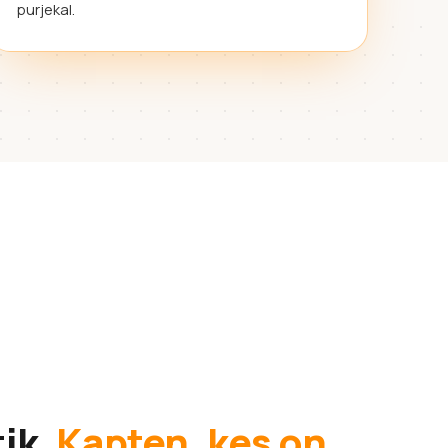
purjekal.
tik.
Kapten, kes on