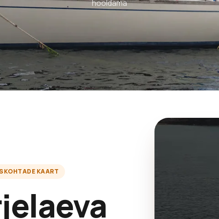
hooldama
ISKOHTADE KAART
jelaeva