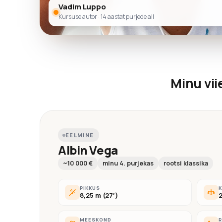
Vadim Luppo
Kursuse autor · 14 aastat purjede all
Minu vii
EELMINE
Albin Vega
~10 000 €
minu 4. purjekas
rootsi klassika
PIKKUS
K
8,25 m (27′)
2
MEESKOND