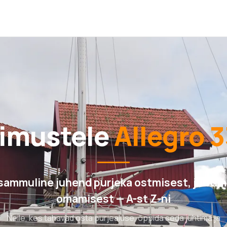
simustele
Allegro 3
ammuline juhend purjeka ostmisest, juhtimi
omamisest — A-st Z-ni
Neile, kes tahavad osta purjealuse, õppida seda juhtima ja