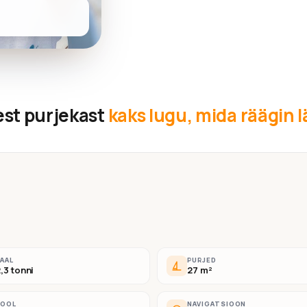
est purjekast
kaks lugu, mida räägin 
AAL
PURJED
,3 tonni
27 m²
ROOL
NAVIGATSIOON