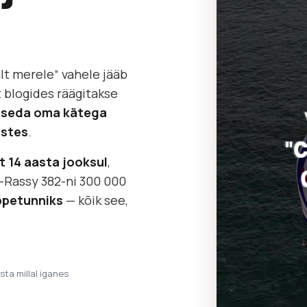
lt merele“ vahele jääb
t blogides räägitakse
as seda oma kätega
ustes
.
at 14 aasta jooksul
,
-Rassy 382-ni 300 000
ppetunniks
— kõik see,
ista millal iganes