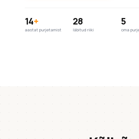
14
+
28
5
aastat purjetamist
läbitud riiki
oma purj