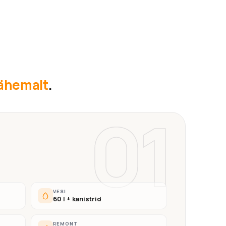
lähemalt
.
01
VESI
60 l + kanistrid
REMONT