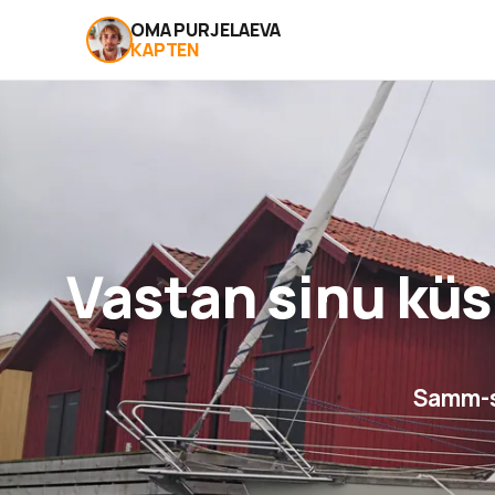
OMA PURJELAEVA
KAPTEN
Vastan sinu kü
Samm-s