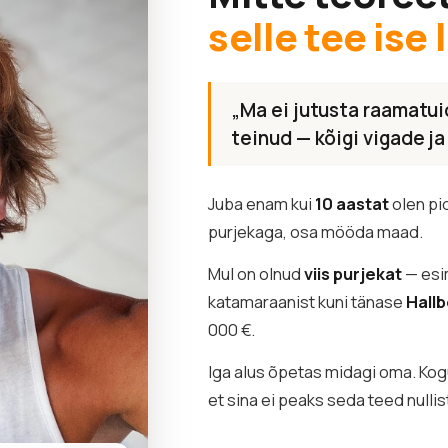
selle tee ise 
„Ma ei jutusta raamatuid
teinud — kõigi vigade j
Juba enam kui
10 aastat
olen pid
purjekaga, osa mööda maad.
Mul on olnud
viis purjekat
— esi
katamaraanist kuni tänase
Hall
000 €.
Iga alus õpetas midagi oma. K
et sina ei peaks seda teed nullis