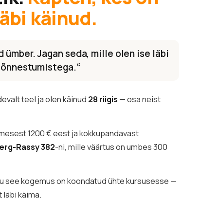
läbi käinud.
 ümber. Jagan seda, mille olen ise läbi
a õnnestumistega.“
evalt teel ja olen käinud
28 riigis
— osa neist
mesest 1200 € eest ja kokkupandavast
berg-Rassy 382
-ni, mille väärtus on umbes 300
ogu see kogemus on koondatud ühte kursusesse —
t läbi käima.