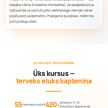
Malaka väina (maailma tihedaima), piraadipiirkonna,
taifuunide ja vastutuulte vältimisega. Nende vahel
peatused sadamates. Praegune purjekas, millel ma
just praegu elan.
KURSUSE PROGRAMM
Üks kursus —
terveks eluks kaptenina
55
420
lühikest 3–10-
+
teemamoodulit
minutilist õppetundi