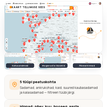
KAART TELLIMUSE SEES
Koha andmed
Mugavuste ikoonid
Päevahinnad
5 tüüpi peatuskohta
Sadamad, ankrukohad, kaid, suured kaubasadamad
ja kalasadamad — filtreeri tüübi järgi.
Hinnad: päev, kuu, hooaeg, aasta