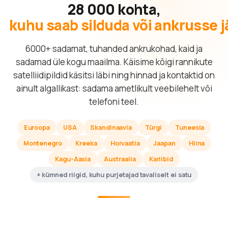
28 000 kohta,
kuhu saab silduda või ankrusse 
6000+ sadamat, tuhanded ankrukohad, kaid ja
sadamad üle kogu maailma. Käisime kõigi rannikute
satelliidipildid käsitsi läbi ning hinnad ja kontaktid on
ainult algallikast: sadama ametlikult veebilehelt või
telefoni teel.
Euroopa
USA
Skandinaavia
Türgi
Tuneesia
Montenegro
Kreeka
Horvaatia
Jaapan
Hiina
Kagu-Aasia
Austraalia
Kariibid
+ kümned riigid, kuhu purjetajad tavaliselt ei satu