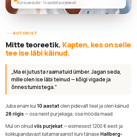
Kursuse autor · 14 aastat purjede all
AUTORIST
Mitte teoreetik.
Kapten, kes on selle
tee ise läbi käinud.
„Ma ei jutusta raamatuid ümber. Jagan seda,
mille olen ise läbi teinud — kõigi vigade ja
õnnestumistega.“
Juba enam kui
10 aastat
olen pidevalt teel ja olen käinud
28 riigis
— osa neist purjekaga, osa mööda maad.
Mul on olnud
viis purjekat
— esimesest 1200 € eest ja
kokkupandavast katamaraanist kuni tänase
Hallberg-