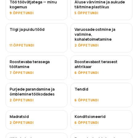
Töö töövõtjatega — minu
Aluse värvimine ja aukude
TULEMAS
TULEMAS
kogemus
täitmine plastikus
9 ÕPPETUNDI
5 ÕPPETUNDI
Tiigi ja puidu tööd
Varuosade ostmine ja
TULEMAS
valimine,
kohaletoimetamine
11 ÕPPETUNDI
2 ÕPPETUNDI
Roostevaba terasega
Roostevabast terasest
TULEMAS
töötamine
ahtrikaar
7 ÕPPETUNDI
6 ÕPPETUNDI
Purjede parandamine ja
Tendid
TULEMAS
õmblemine töökodades
2 ÕPPETUNDI
6 ÕPPETUNDI
Madratsid
Konditsioneerid
TULEMAS
2 ÕPPETUNDI
6 ÕPPETUNDI