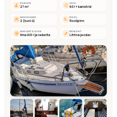
PURJED
VESI
27 m²
60 l + kanistrid
MEESKOND
ROOL
2 (kuni 4)
Roolipinn
NAVIGATSIOON
REMONT
Ilma AIS-i ja radarita
Lihtne ja odav