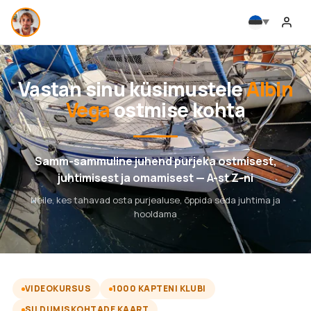
Vastan sinu küsimustele
Albin
Vega
ostmise kohta
Samm-sammuline juhend purjeka ostmisest,
juhtimisest ja omamisest — A-st Z-ni
Neile, kes tahavad osta purjealuse, õppida seda juhtima ja
hooldama
VIDEOKURSUS
1000 KAPTENI KLUBI
SILDUMISKOHTADE KAART