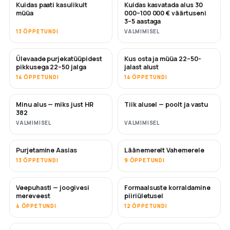
Kuidas paati kasulikult
Kuidas kasvatada alus 30
UUS
UUS
müüa
000–100 000 € väärtuseni
3–5 aastaga
13 ÕPPETUNDI
VALMIMISEL
Ülevaade purjekatüüpidest
Kus osta ja müüa 22–50-
TULEMAS
TULEMAS
pikkusega 22–50 jalga
jalast alust
14 ÕPPETUNDI
14 ÕPPETUNDI
Minu alus — miks just HR
Tiik alusel — poolt ja vastu
TULEMAS
TULEMAS
382
VALMIMISEL
VALMIMISEL
Purjetamine Aasias
Läänemerelt Vahemerele
TULEMAS
TULEMAS
13 ÕPPETUNDI
9 ÕPPETUNDI
Veepuhasti — joogivesi
Formaalsuste korraldamine
TULEMAS
mereveest
piiriületusel
4 ÕPPETUNDI
12 ÕPPETUNDI