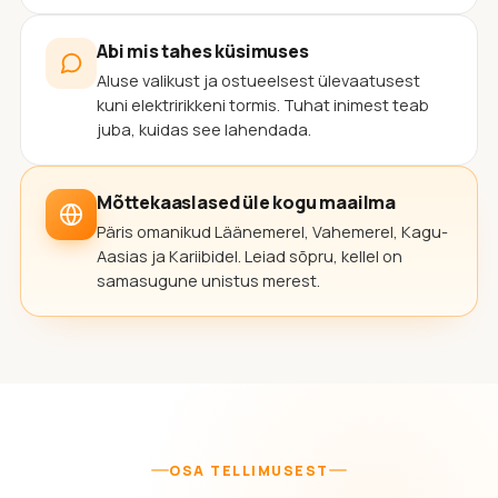
Abi mis tahes küsimuses
Aluse valikust ja ostueelsest ülevaatusest
kuni elektririkkeni tormis. Tuhat inimest teab
juba, kuidas see lahendada.
Mõttekaaslased üle kogu maailma
Päris omanikud Läänemerel, Vahemerel, Kagu-
Aasias ja Kariibidel. Leiad sõpru, kellel on
samasugune unistus merest.
OSA TELLIMUSEST