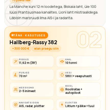
70 päeva teel
La Manche kuni 12 m loodetega, Biskaia laht, üle 100
lüüsi Prantsusmaa kanalites, Lioni laht mistraalidega.
Läbisin marsruudi ilma AIS-i ja radarita.
02
TÄNA · KASUTUSES
Hallberg-Rassy 382
~300 000 €
elan praegu siin
PIKKUS
KAAL
11,62 m (38′)
10 tonni
PURJED
VESI
70 m²
580 l + veepuhasti
ROOL
MEESKOND
Rooliratas +
2–5 inimest
autopiloot
NAVIGATSIOON
ELEKTER
AIS, radar, plotter
Liitium + päike + tuul