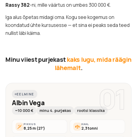
Rassy 382
-ni, mille väärtus on umbes 300 000 €.
Iga alus õpetas midagi oma. Kogu see kogemus on
koondatud ühte kursusesse — et sina ei peaks seda teed
nullist läbi käima.
Minu viiest purjekast
kaks lugu, mida räägin
lähemalt
.
01
EELMINE
Albin Vega
~10 000 €
minu 4. purjekas
rootsi klassika
PIKKUS
KAAL
8,25 m (27′)
2,3 tonni