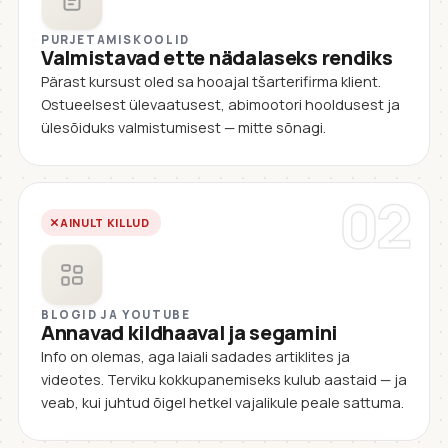
PURJETAMISKOOLID
Valmistavad ette nädalaseks rendiks
Pärast kursust oled sa hooajal tšarterifirma klient.
Ostueelsest ülevaatusest, abimootori hooldusest ja
ülesõiduks valmistumisest — mitte sõnagi.
02
AINULT KILLUD
BLOGID JA YOUTUBE
Annavad kildhaaval ja segamini
Info on olemas, aga laiali sadades artiklites ja
videotes. Terviku kokkupanemiseks kulub aastaid — ja
veab, kui juhtud õigel hetkel vajalikule peale sattuma.