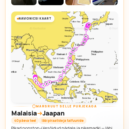
NAVIONICSI KAART
MARSRUUT SELLE PURJEKAGA
Malaisia
Jaapan
40 päeva teel
läbi piraatide ja taifuunide
Pikad nonstop-ülesõidud nädala ja pikemadki — läbi