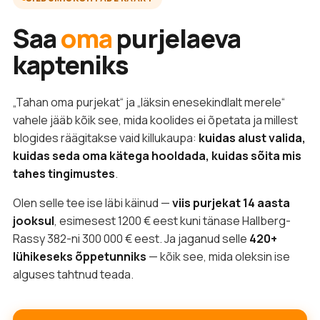
Saa
oma
purjelaeva
kapteniks
„Tahan oma purjekat“ ja „läksin enesekindlalt merele“
vahele jääb kõik see, mida koolides ei õpetata ja millest
blogides räägitakse vaid killukaupa:
kuidas alust valida,
kuidas seda oma kätega hooldada, kuidas sõita mis
tahes tingimustes
.
Olen selle tee ise läbi käinud —
viis purjekat 14 aasta
jooksul
, esimesest 1200 € eest kuni tänase Hallberg-
Rassy 382-ni 300 000 € eest. Ja jaganud selle
420+
lühikeseks õppetunniks
— kõik see, mida oleksin ise
alguses tahtnud teada.