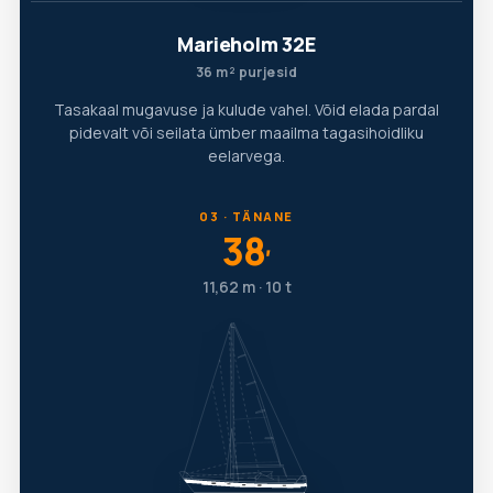
Marieholm 32E
36 m² purjesid
Tasakaal mugavuse ja kulude vahel. Võid elada pardal
pidevalt või seilata ümber maailma tagasihoidliku
eelarvega.
03 · TÄNANE
38
′
11,62 m · 10 t