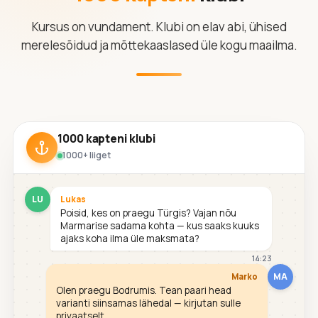
Kursus on vundament. Klubi on elav abi, ühised
merelesõidud ja mõttekaaslased üle kogu maailma.
1000 kapteni klubi
1000+ liiget
LU
Lukas
Poisid, kes on praegu Türgis? Vajan nõu
Marmarise sadama kohta — kus saaks kuuks
ajaks koha ilma üle maksmata?
14:23
MA
Marko
Olen praegu Bodrumis. Tean paari head
varianti siinsamas lähedal — kirjutan sulle
privaatselt.