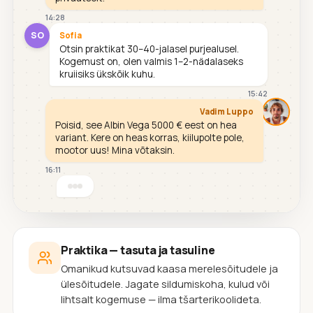
14:28
SO
Sofia
Otsin praktikat 30–40-jalasel purjealusel.
Kogemust on, olen valmis 1–2-nädalaseks
kruiisiks ükskõik kuhu.
15:42
Vadim Luppo
Poisid, see Albin Vega 5000 € eest on hea
variant. Kere on heas korras, kiilupolte pole,
mootor uus! Mina võtaksin.
16:11
Praktika — tasuta ja tasuline
Omanikud kutsuvad kaasa merelesõitudele ja
ülesõitudele. Jagate sildumiskoha, kulud või
lihtsalt kogemuse — ilma tšarterikoolideta.