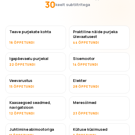
30
keelt subtiitritega
Teave purjekate kohta
Praktiline näide purjeka
ülevaatusest
16 ÕPPETUNDI
44 ÕPPETUNDI
Igapäevaelu purjekal
Sisemootor
22 ÕPPETUNDI
14 ÕPPETUNDI
Veevarustus
Elekter
15 ÕPPETUNDI
28 ÕPPETUNDI
Kaasaegsed seadmed,
Meresõlmed
navigatsioon
12 ÕPPETUNDI
23 ÕPPETUNDI
Juhtimine abimootoriga
Kütuse küsimused