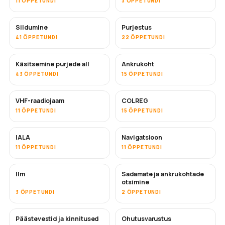
11 ÕPPETUNDI
3 ÕPPETUNDI
Sildumine
Purjestus
41 ÕPPETUNDI
22 ÕPPETUNDI
Käsitsemine purjede all
Ankrukoht
43 ÕPPETUNDI
15 ÕPPETUNDI
VHF-raadiojaam
COLREG
11 ÕPPETUNDI
15 ÕPPETUNDI
IALA
Navigatsioon
11 ÕPPETUNDI
11 ÕPPETUNDI
Ilm
Sadamate ja ankrukohtade
otsimine
3 ÕPPETUNDI
2 ÕPPETUNDI
Päästevestid ja kinnitused
Ohutusvarustus