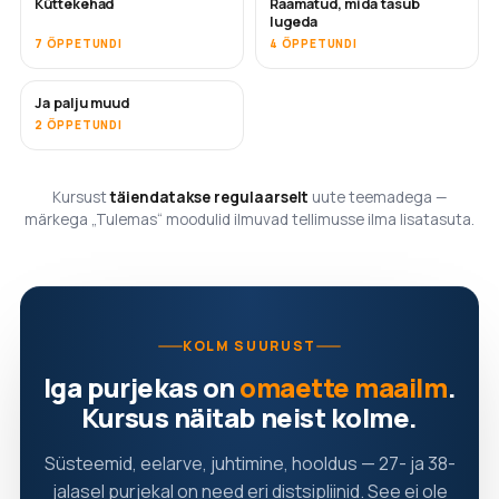
Küttekehad
Raamatud, mida tasub
TULEMAS
TULEMAS
lugeda
7 ÕPPETUNDI
4 ÕPPETUNDI
Ja palju muud
TULEMAS
2 ÕPPETUNDI
Kursust
täiendatakse regulaarselt
uute teemadega —
märkega „Tulemas“ moodulid ilmuvad tellimusse ilma lisatasuta.
KOLM SUURUST
Iga purjekas on
omaette maailm
.
Kursus näitab neist kolme.
Süsteemid, eelarve, juhtimine, hooldus — 27- ja 38-
jalasel purjekal on need eri distsipliinid. See ei ole