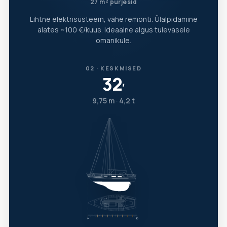
27 m² purjesid
Lihtne elektrisüsteem, vähe remonti. Ülalpidamine
alates ~100 €/kuus. Ideaalne algus tulevasele
omanikule.
02 · KESKMISED
32
′
9,75 m · 4,2 t