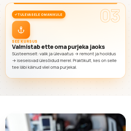
03
TULEVASELE OMANIKULE
SEE KURSUS
Valmistab ette oma purjeka jaoks
Süsteemselt: valik ja ülevaatus → remont ja hooldus
→ iseseisvad ülesõidud merel. Praktikult, kes on selle
tee läbi käinud viiel oma purjekal.