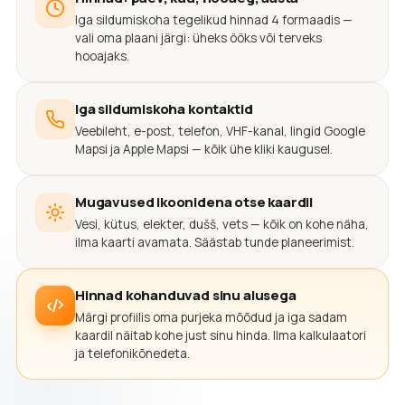
Iga sildumiskoha tegelikud hinnad 4 formaadis —
vali oma plaani järgi: üheks ööks või terveks
hooajaks.
Iga sildumiskoha kontaktid
Veebileht, e-post, telefon, VHF-kanal, lingid Google
Mapsi ja Apple Mapsi — kõik ühe kliki kaugusel.
Mugavused ikoonidena otse kaardil
Vesi, kütus, elekter, dušš, vets — kõik on kohe näha,
ilma kaarti avamata. Säästab tunde planeerimist.
Hinnad kohanduvad sinu alusega
Märgi profiilis oma purjeka mõõdud ja iga sadam
kaardil näitab kohe just sinu hinda. Ilma kalkulaatori
ja telefonikõnedeta.