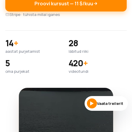
Proovi kursust — 11 $/kuu
Stripe · tühista millal iganes
14
+
28
aastat purjetamist
läbitud riiki
5
420
+
oma purjekat
videotundi
Vaata treilerit