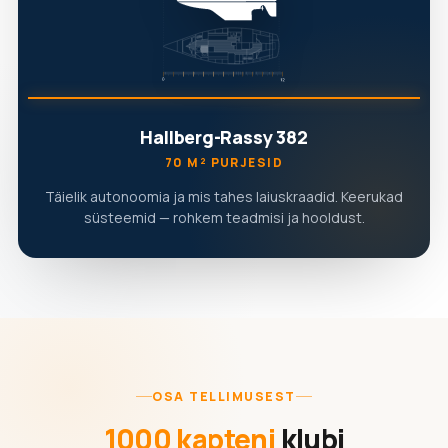
Hallberg-Rassy 382
70 M² PURJESID
Täielik autonoomia ja mis tahes laiuskraadid. Keerukad
süsteemid — rohkem teadmisi ja hooldust.
OSA TELLIMUSEST
1000 kapteni
klubi