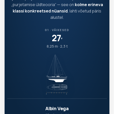
„purjetamise üldteooria“ — see on
kolme erineva
klassi konkreetsed nüansid
, lahti võetud päris
alustel.
01 · VÄIKESED
27
′
8,25 m · 2,3 t
Albin Vega