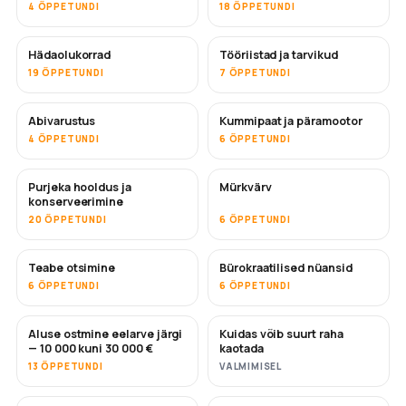
4 ÕPPETUNDI
18 ÕPPETUNDI
Hädaolukorrad
Tööriistad ja tarvikud
19 ÕPPETUNDI
7 ÕPPETUNDI
Abivarustus
Kummipaat ja päramootor
4 ÕPPETUNDI
6 ÕPPETUNDI
Purjeka hooldus ja
Mürkvärv
TULEMAS
konserveerimine
20 ÕPPETUNDI
6 ÕPPETUNDI
Teabe otsimine
Bürokraatilised nüansid
6 ÕPPETUNDI
6 ÕPPETUNDI
Aluse ostmine eelarve järgi
Kuidas võib suurt raha
TULEMAS
TULEMAS
— 10 000 kuni 30 000 €
kaotada
13 ÕPPETUNDI
VALMIMISEL