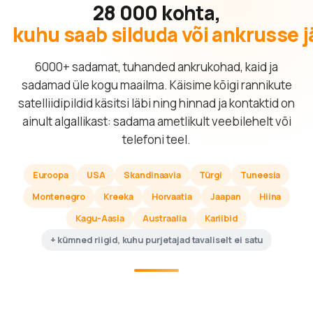
28 000 kohta,
kuhu saab silduda või ankrusse 
6000+ sadamat, tuhanded ankrukohad, kaid ja
sadamad üle kogu maailma. Käisime kõigi rannikute
satelliidipildid käsitsi läbi ning hinnad ja kontaktid on
ainult algallikast: sadama ametlikult veebilehelt või
telefoni teel.
Euroopa
USA
Skandinaavia
Türgi
Tuneesia
Montenegro
Kreeka
Horvaatia
Jaapan
Hiina
Kagu-Aasia
Austraalia
Kariibid
+ kümned riigid, kuhu purjetajad tavaliselt ei satu