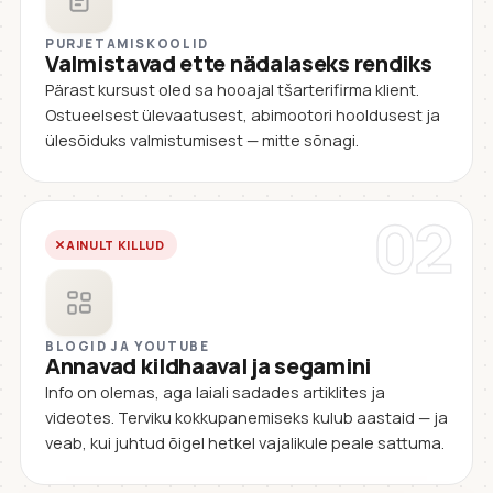
PURJETAMISKOOLID
Valmistavad ette nädalaseks rendiks
Pärast kursust oled sa hooajal tšarterifirma klient.
Ostueelsest ülevaatusest, abimootori hooldusest ja
ülesõiduks valmistumisest — mitte sõnagi.
02
AINULT KILLUD
BLOGID JA YOUTUBE
Annavad kildhaaval ja segamini
Info on olemas, aga laiali sadades artiklites ja
videotes. Terviku kokkupanemiseks kulub aastaid — ja
veab, kui juhtud õigel hetkel vajalikule peale sattuma.