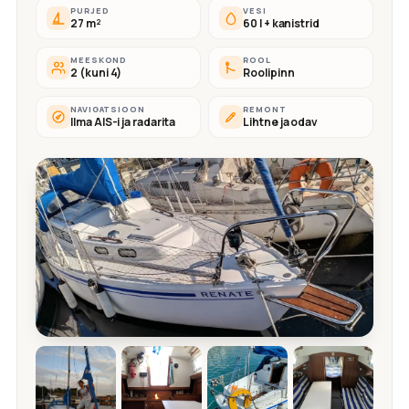
PURJED
VESI
27 m²
60 l + kanistrid
MEESKOND
ROOL
2 (kuni 4)
Roolipinn
NAVIGATSIOON
REMONT
Ilma AIS-i ja radarita
Lihtne ja odav