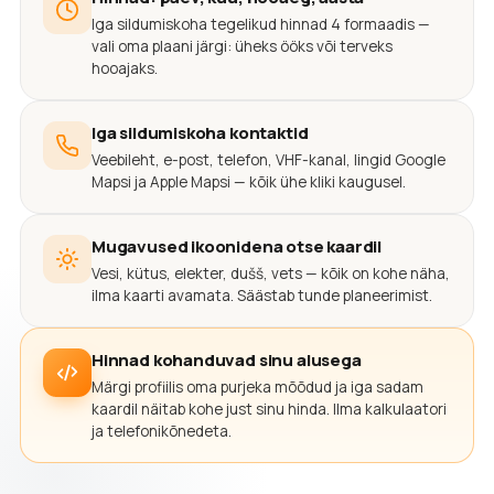
Iga sildumiskoha tegelikud hinnad 4 formaadis —
vali oma plaani järgi: üheks ööks või terveks
hooajaks.
Iga sildumiskoha kontaktid
Veebileht, e-post, telefon, VHF-kanal, lingid Google
Mapsi ja Apple Mapsi — kõik ühe kliki kaugusel.
Mugavused ikoonidena otse kaardil
Vesi, kütus, elekter, dušš, vets — kõik on kohe näha,
ilma kaarti avamata. Säästab tunde planeerimist.
Hinnad kohanduvad sinu alusega
Märgi profiilis oma purjeka mõõdud ja iga sadam
kaardil näitab kohe just sinu hinda. Ilma kalkulaatori
ja telefonikõnedeta.