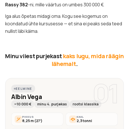
Rassy 382
-ni, mille väärtus on umbes 300 000 €.
Iga alus õpetas midagi oma. Kogu see kogemus on
koondatud ühte kursusesse — et sina ei peaks seda teed
nullist läbi käima.
Minu viiest purjekast
kaks lugu, mida räägin
lähemalt
.
01
EELMINE
Albin Vega
~10 000 €
minu 4. purjekas
rootsi klassika
PIKKUS
KAAL
8,25 m (27′)
2,3 tonni