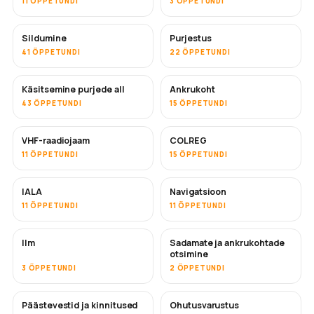
11 ÕPPETUNDI
3 ÕPPETUNDI
Sildumine
Purjestus
41 ÕPPETUNDI
22 ÕPPETUNDI
Käsitsemine purjede all
Ankrukoht
43 ÕPPETUNDI
15 ÕPPETUNDI
VHF-raadiojaam
COLREG
11 ÕPPETUNDI
15 ÕPPETUNDI
IALA
Navigatsioon
11 ÕPPETUNDI
11 ÕPPETUNDI
Ilm
Sadamate ja ankrukohtade
otsimine
3 ÕPPETUNDI
2 ÕPPETUNDI
Päästevestid ja kinnitused
Ohutusvarustus