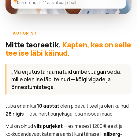
Kursuse autor · 14 aastat purjede all
AUTORIST
Mitte teoreetik.
Kapten, kes on selle
tee ise läbi käinud.
„Ma ei jutusta raamatuid ümber. Jagan seda,
mille olen ise läbi teinud — kõigi vigade ja
õnnestumistega.“
Juba enam kui
10 aastat
olen pidevalt teel ja olen käinud
28 riigis
— osa neist purjekaga, osa mööda maad.
Mul on olnud
viis purjekat
— esimesest 1200 € eest ja
kokkupandavast katamaraanist kuni tänase
Hallberg-