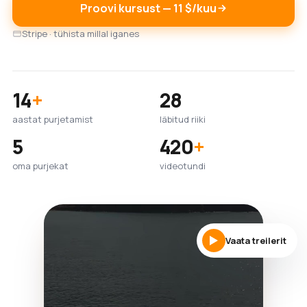
Proovi kursust — 11 $/kuu
Stripe · tühista millal iganes
14
+
28
aastat purjetamist
läbitud riiki
5
420
+
oma purjekat
videotundi
Vaata treilerit