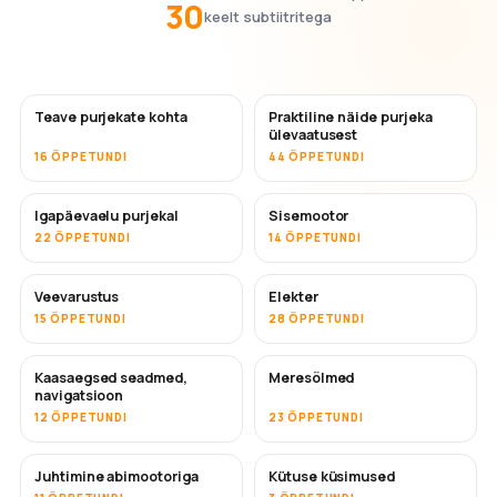
30
keelt subtiitritega
Teave purjekate kohta
Praktiline näide purjeka
ülevaatusest
16 ÕPPETUNDI
44 ÕPPETUNDI
Igapäevaelu purjekal
Sisemootor
22 ÕPPETUNDI
14 ÕPPETUNDI
Veevarustus
Elekter
15 ÕPPETUNDI
28 ÕPPETUNDI
Kaasaegsed seadmed,
Meresõlmed
navigatsioon
12 ÕPPETUNDI
23 ÕPPETUNDI
Juhtimine abimootoriga
Kütuse küsimused