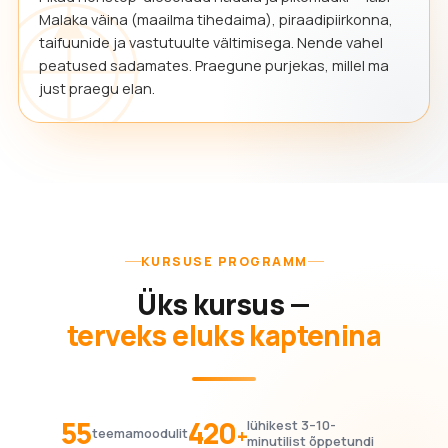
Malaka väina (maailma tihedaima), piraadipiirkonna,
taifuunide ja vastutuulte vältimisega. Nende vahel
peatused sadamates. Praegune purjekas, millel ma
just praegu elan.
KURSUSE PROGRAMM
Üks kursus —
terveks eluks kaptenina
55
420
lühikest 3–10-
+
teemamoodulit
minutilist õppetundi