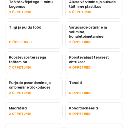
Töö töövõtjatega — minu
Aluse värvimine ja aukude
TULEMAS
TULEMAS
kogemus
täitmine plastikus
9 ÕPPETUNDI
5 ÕPPETUNDI
Tiigi ja puidu tööd
Varuosade ostmine ja
TULEMAS
valimine,
kohaletoimetamine
11 ÕPPETUNDI
2 ÕPPETUNDI
Roostevaba terasega
Roostevabast terasest
TULEMAS
töötamine
ahtrikaar
7 ÕPPETUNDI
6 ÕPPETUNDI
Purjede parandamine ja
Tendid
TULEMAS
õmblemine töökodades
2 ÕPPETUNDI
6 ÕPPETUNDI
Madratsid
Konditsioneerid
TULEMAS
2 ÕPPETUNDI
6 ÕPPETUNDI