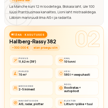
70 päeva teel
La Manche kuni 12 m loodetega, Biskaia laht, üle 100
lüüsi Prantsusmaa kanalites, Lioni laht mistraalidega.
Läbisin marsruudi ilma AIS-i ja radarita.
02
TÄNA · KASUTUSES
Hallberg-Rassy 382
~300 000 €
elan praegu siin
PIKKUS
KAAL
11,62 m (38′)
10 tonni
PURJED
VESI
70 m²
580 l + veepuhasti
ROOL
MEESKOND
Rooliratas +
2–5 inimest
autopiloot
NAVIGATSIOON
ELEKTER
AIS, radar, plotter
Liitium + päike + tuul