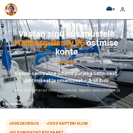
Vastan sinu küsimustele
Hallberg-Rassy 26
ostmise
kohta
Samm-sammuline juhend purjeka ostmisest,
juhtimisest ja omamisest — A-st Z-ni
Neile, kes tahavad osta purjealuse, õppida seda juhtima ja
hooldama
VIDEOKURSUS
1000 KAPTENI KLUBI
SILDUMISKOHTADE KAART