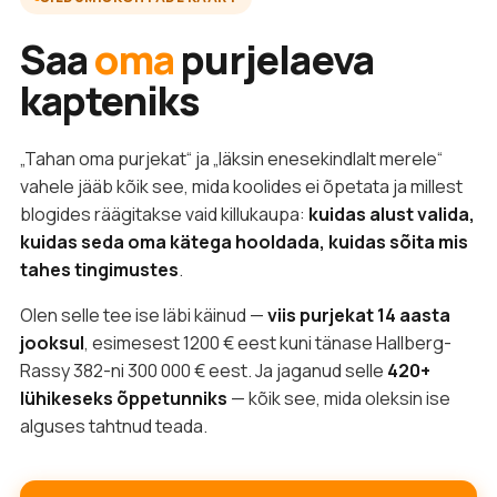
Saa
oma
purjelaeva
kapteniks
„Tahan oma purjekat“ ja „läksin enesekindlalt merele“
vahele jääb kõik see, mida koolides ei õpetata ja millest
blogides räägitakse vaid killukaupa:
kuidas alust valida,
kuidas seda oma kätega hooldada, kuidas sõita mis
tahes tingimustes
.
Olen selle tee ise läbi käinud —
viis purjekat 14 aasta
jooksul
, esimesest 1200 € eest kuni tänase Hallberg-
Rassy 382-ni 300 000 € eest. Ja jaganud selle
420+
lühikeseks õppetunniks
— kõik see, mida oleksin ise
alguses tahtnud teada.