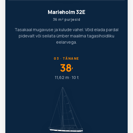
Marieholm 32E
36 m² purjesid
Tasakaal mugavuse ja kulude vahel. Võid elada pardal
pidevalt või seilata ümber maailma tagasihoidliku
eelarvega.
03 · TÄNANE
38
′
11,62 m · 10 t