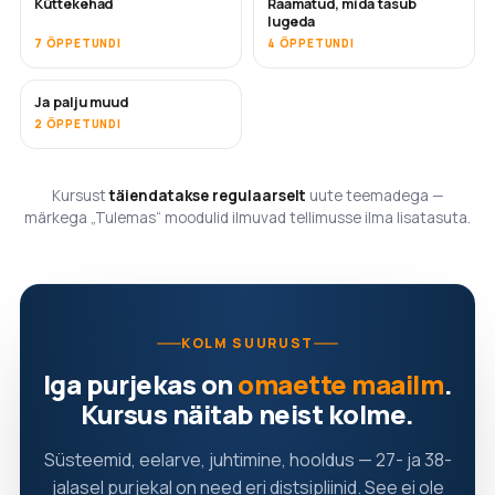
Küttekehad
Raamatud, mida tasub
TULEMAS
TULEMAS
lugeda
7 ÕPPETUNDI
4 ÕPPETUNDI
Ja palju muud
TULEMAS
2 ÕPPETUNDI
Kursust
täiendatakse regulaarselt
uute teemadega —
märkega „Tulemas“ moodulid ilmuvad tellimusse ilma lisatasuta.
KOLM SUURUST
Iga purjekas on
omaette maailm
.
Kursus näitab neist kolme.
Süsteemid, eelarve, juhtimine, hooldus — 27- ja 38-
jalasel purjekal on need eri distsipliinid. See ei ole