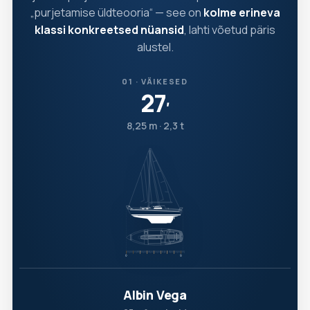
„purjetamise üldteooria“ — see on
kolme erineva
klassi konkreetsed nüansid
, lahti võetud päris
alustel.
01 · VÄIKESED
27
′
8,25 m · 2,3 t
Albin Vega