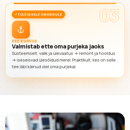
03
TULEVASELE OMANIKULE
SEE KURSUS
Valmistab ette oma purjeka jaoks
Süsteemselt: valik ja ülevaatus → remont ja hooldus
→ iseseisvad ülesõidud merel. Praktikult, kes on selle
tee läbi käinud viiel oma purjekal.