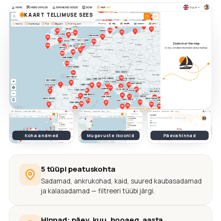
KAART TELLIMUSE SEES
Koha andmed
Mugavuste ikoonid
Päevahinnad
5 tüüpi peatuskohta
Sadamad, ankrukohad, kaid, suured kaubasadamad
ja kalasadamad — filtreeri tüübi järgi.
Hinnad: päev, kuu, hooaeg, aasta