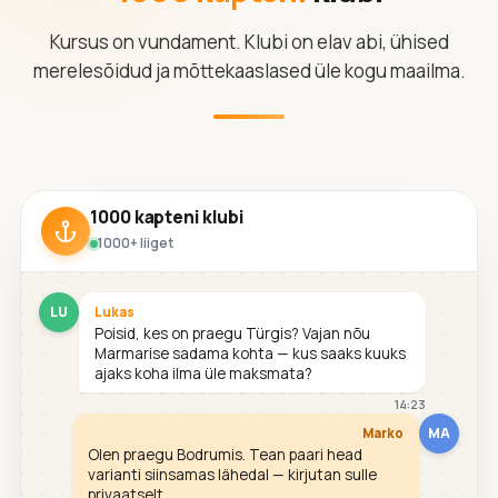
Kursus on vundament. Klubi on elav abi, ühised
merelesõidud ja mõttekaaslased üle kogu maailma.
1000 kapteni klubi
1000+ liiget
LU
Lukas
Poisid, kes on praegu Türgis? Vajan nõu
Marmarise sadama kohta — kus saaks kuuks
ajaks koha ilma üle maksmata?
14:23
MA
Marko
Olen praegu Bodrumis. Tean paari head
varianti siinsamas lähedal — kirjutan sulle
privaatselt.