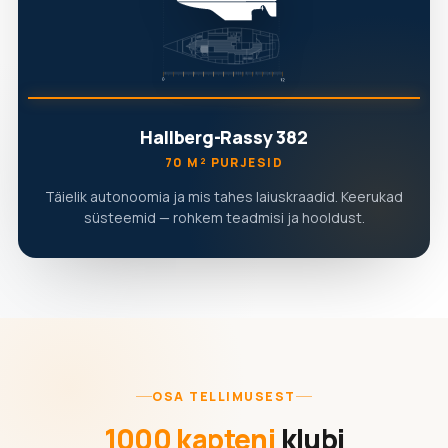
Hallberg-Rassy 382
70 M² PURJESID
Täielik autonoomia ja mis tahes laiuskraadid. Keerukad
süsteemid — rohkem teadmisi ja hooldust.
OSA TELLIMUSEST
1000 kapteni
klubi