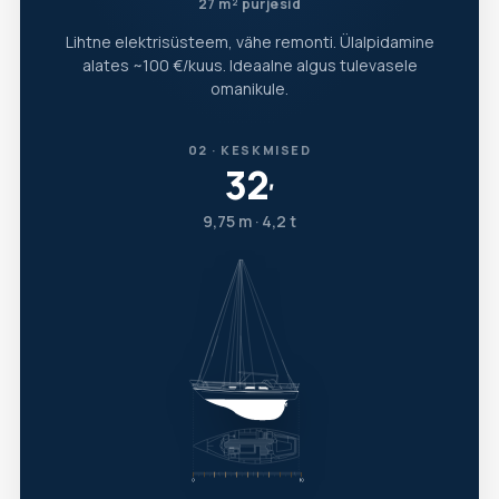
27 m² purjesid
Lihtne elektrisüsteem, vähe remonti. Ülalpidamine
alates ~100 €/kuus. Ideaalne algus tulevasele
omanikule.
02 · KESKMISED
32
′
9,75 m · 4,2 t