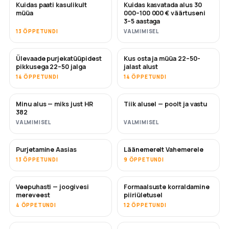
Kuidas paati kasulikult
Kuidas kasvatada alus 30
UUS
UUS
müüa
000–100 000 € väärtuseni
3–5 aastaga
13 ÕPPETUNDI
VALMIMISEL
Ülevaade purjekatüüpidest
Kus osta ja müüa 22–50-
TULEMAS
TULEMAS
pikkusega 22–50 jalga
jalast alust
14 ÕPPETUNDI
14 ÕPPETUNDI
Minu alus — miks just HR
Tiik alusel — poolt ja vastu
TULEMAS
TULEMAS
382
VALMIMISEL
VALMIMISEL
Purjetamine Aasias
Läänemerelt Vahemerele
TULEMAS
TULEMAS
13 ÕPPETUNDI
9 ÕPPETUNDI
Veepuhasti — joogivesi
Formaalsuste korraldamine
TULEMAS
mereveest
piiriületusel
4 ÕPPETUNDI
12 ÕPPETUNDI