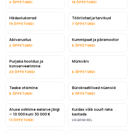
4 ÕPPETUNDI
18 ÕPPETUNDI
Hädaolukorrad
Tööriistad ja tarvikud
19 ÕPPETUNDI
7 ÕPPETUNDI
Abivarustus
Kummipaat ja päramootor
4 ÕPPETUNDI
6 ÕPPETUNDI
Purjeka hooldus ja
Mürkvärv
TULEMAS
konserveerimine
20 ÕPPETUNDI
6 ÕPPETUNDI
Teabe otsimine
Bürokraatilised nüansid
6 ÕPPETUNDI
6 ÕPPETUNDI
Aluse ostmine eelarve järgi
Kuidas võib suurt raha
TULEMAS
TULEMAS
— 10 000 kuni 30 000 €
kaotada
13 ÕPPETUNDI
VALMIMISEL