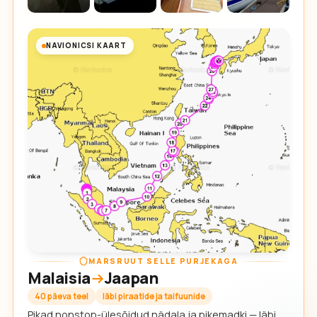
NAVIONICSI KAART
MARSRUUT SELLE PURJEKAGA
Malaisia
Jaapan
40 päeva teel
läbi piraatide ja taifuunide
Pikad nonstop-ülesõidud nädala ja pikemadki — läbi