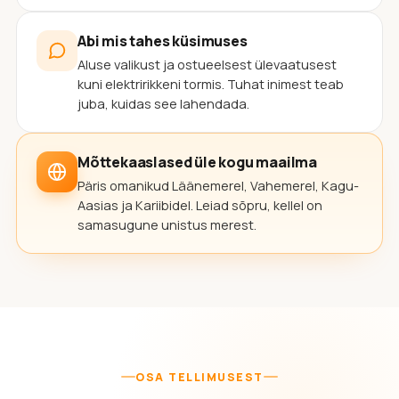
Abi mis tahes küsimuses
Aluse valikust ja ostueelsest ülevaatusest
kuni elektririkkeni tormis. Tuhat inimest teab
juba, kuidas see lahendada.
Mõttekaaslased üle kogu maailma
Päris omanikud Läänemerel, Vahemerel, Kagu-
Aasias ja Kariibidel. Leiad sõpru, kellel on
samasugune unistus merest.
OSA TELLIMUSEST