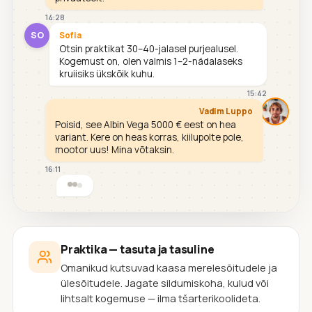
14:28
SO
Sofia
Otsin praktikat 30–40-jalasel purjealusel.
Kogemust on, olen valmis 1–2-nädalaseks
kruiisiks ükskõik kuhu.
15:42
Vadim Luppo
Poisid, see Albin Vega 5000 € eest on hea
variant. Kere on heas korras, kiilupolte pole,
mootor uus! Mina võtaksin.
16:11
Praktika — tasuta ja tasuline
Omanikud kutsuvad kaasa merelesõitudele ja
ülesõitudele. Jagate sildumiskoha, kulud või
lihtsalt kogemuse — ilma tšarterikoolideta.