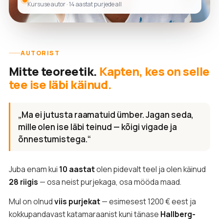
Kursuse autor · 14 aastat purjede all
AUTORIST
Mitte teoreetik.
Kapten, kes on selle
tee ise läbi käinud.
„Ma ei jutusta raamatuid ümber. Jagan seda,
mille olen ise läbi teinud — kõigi vigade ja
õnnestumistega.“
Juba enam kui
10 aastat
olen pidevalt teel ja olen käinud
28 riigis
— osa neist purjekaga, osa mööda maad.
Mul on olnud
viis purjekat
— esimesest 1200 € eest ja
kokkupandavast katamaraanist kuni tänase
Hallberg-