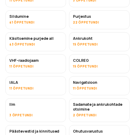
11 ÕPPETUNDI
3 ÕPPETUNDI
Sildumine
Purjestus
41 ÕPPETUNDI
22 ÕPPETUNDI
Käsitsemine purjede all
Ankrukoht
43 ÕPPETUNDI
15 ÕPPETUNDI
VHF-raadiojaam
COLREG
11 ÕPPETUNDI
15 ÕPPETUNDI
IALA
Navigatsioon
11 ÕPPETUNDI
11 ÕPPETUNDI
Ilm
Sadamate ja ankrukohtade
otsimine
3 ÕPPETUNDI
2 ÕPPETUNDI
Päästevestid ja kinnitused
Ohutusvarustus