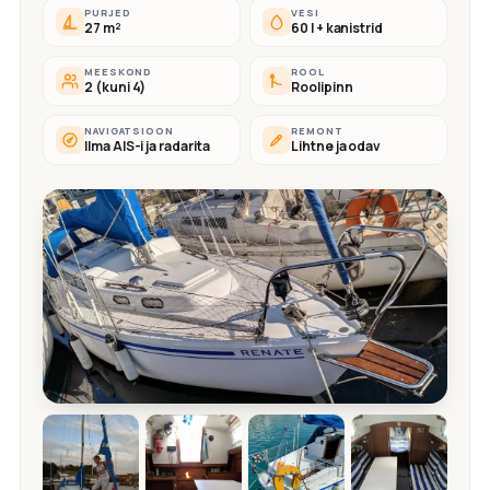
PURJED
VESI
27 m²
60 l + kanistrid
MEESKOND
ROOL
2 (kuni 4)
Roolipinn
NAVIGATSIOON
REMONT
Ilma AIS-i ja radarita
Lihtne ja odav