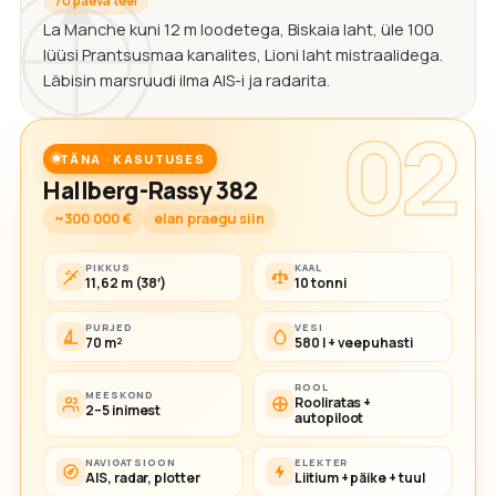
70 päeva teel
La Manche kuni 12 m loodetega, Biskaia laht, üle 100
lüüsi Prantsusmaa kanalites, Lioni laht mistraalidega.
Läbisin marsruudi ilma AIS-i ja radarita.
02
TÄNA · KASUTUSES
Hallberg-Rassy 382
~300 000 €
elan praegu siin
PIKKUS
KAAL
11,62 m (38′)
10 tonni
PURJED
VESI
70 m²
580 l + veepuhasti
ROOL
MEESKOND
Rooliratas +
2–5 inimest
autopiloot
NAVIGATSIOON
ELEKTER
AIS, radar, plotter
Liitium + päike + tuul