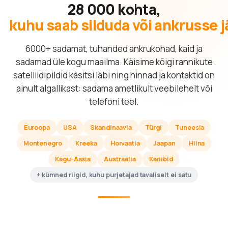
28 000 kohta,
kuhu saab silduda või ankrusse 
6000+ sadamat, tuhanded ankrukohad, kaid ja
sadamad üle kogu maailma. Käisime kõigi rannikute
satelliidipildid käsitsi läbi ning hinnad ja kontaktid on
ainult algallikast: sadama ametlikult veebilehelt või
telefoni teel.
Euroopa
USA
Skandinaavia
Türgi
Tuneesia
Montenegro
Kreeka
Horvaatia
Jaapan
Hiina
Kagu-Aasia
Austraalia
Kariibid
+ kümned riigid, kuhu purjetajad tavaliselt ei satu