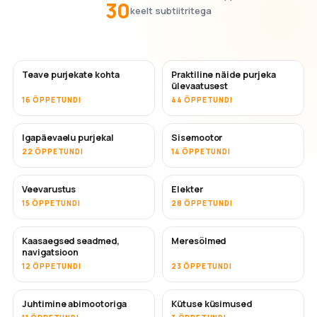
30
keelt subtiitritega
Teave purjekate kohta
Praktiline näide purjeka
ülevaatusest
16 ÕPPETUNDI
44 ÕPPETUNDI
Igapäevaelu purjekal
Sisemootor
22 ÕPPETUNDI
14 ÕPPETUNDI
Veevarustus
Elekter
15 ÕPPETUNDI
28 ÕPPETUNDI
Kaasaegsed seadmed,
Meresõlmed
navigatsioon
12 ÕPPETUNDI
23 ÕPPETUNDI
Juhtimine abimootoriga
Kütuse küsimused