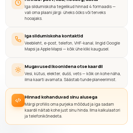
Iga sildumiskoha tegelikud hinnad 4 formaadis —
vali oma plaani järgi: üheks ööks või terveks
hooajaks.
Iga sildumiskoha kontaktid
Veebileht, e-post, telefon, VHF-kanal, lingid Google
Mapsi ja Apple Mapsi — kõik ühe kliki kaugusel.
Mugavused ikoonidena otse kaardil
Vesi, kütus, elekter, dušš, vets — kõik on kohe näha,
ilma kaarti avamata. Säästab tunde planeerimist.
Hinnad kohanduvad sinu alusega
Märgi profiilis oma purjeka mõõdud ja iga sadam
kaardil näitab kohe just sinu hinda. Ilma kalkulaatori
ja telefonikõnedeta.