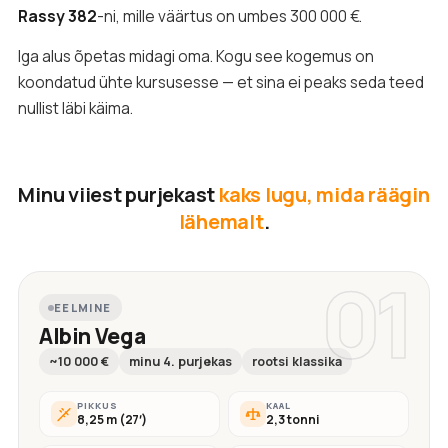
Rassy 382
-ni, mille väärtus on umbes 300 000 €.
Iga alus õpetas midagi oma. Kogu see kogemus on
koondatud ühte kursusesse — et sina ei peaks seda teed
nullist läbi käima.
Minu viiest purjekast
kaks lugu, mida räägin
lähemalt
.
01
EELMINE
Albin Vega
~10 000 €
minu 4. purjekas
rootsi klassika
PIKKUS
KAAL
8,25 m (27′)
2,3 tonni