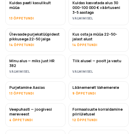
Kuidas paati kasulikult
Kuidas kasvatada alus 30
UUS
UUS
müüa
000–100 000 € väärtuseni
3–5 aastaga
13 ÕPPETUNDI
VALMIMISEL
Ülevaade purjekatüüpidest
Kus osta ja müüa 22–50-
TULEMAS
TULEMAS
pikkusega 22–50 jalga
jalast alust
14 ÕPPETUNDI
14 ÕPPETUNDI
Minu alus — miks just HR
Tiik alusel — poolt ja vastu
TULEMAS
TULEMAS
382
VALMIMISEL
VALMIMISEL
Purjetamine Aasias
Läänemerelt Vahemerele
TULEMAS
TULEMAS
13 ÕPPETUNDI
9 ÕPPETUNDI
Veepuhasti — joogivesi
Formaalsuste korraldamine
TULEMAS
mereveest
piiriületusel
4 ÕPPETUNDI
12 ÕPPETUNDI