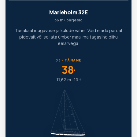
Marieholm 32E
36 m² purjesid
Tasakaal mugavuse ja kulude vahel. Võid elada pardal
pidevalt või seilata ümber maailma tagasihoidliku
eelarvega.
03 · TÄNANE
38
′
11,62 m · 10 t