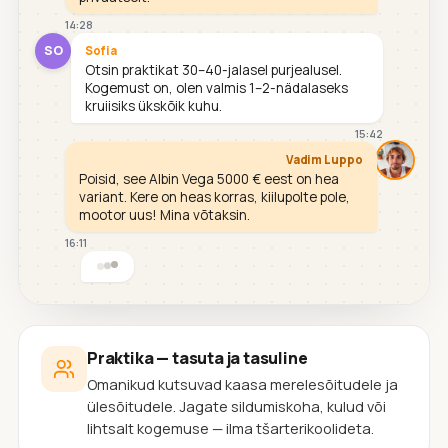
14:28
SO
Sofia
Otsin praktikat 30–40-jalasel purjealusel.
Kogemust on, olen valmis 1–2-nädalaseks
kruiisiks ükskõik kuhu.
15:42
Vadim Luppo
Poisid, see Albin Vega 5000 € eest on hea
variant. Kere on heas korras, kiilupolte pole,
mootor uus! Mina võtaksin.
16:11
Praktika — tasuta ja tasuline
Omanikud kutsuvad kaasa merelesõitudele ja
ülesõitudele. Jagate sildumiskoha, kulud või
lihtsalt kogemuse — ilma tšarterikoolideta.