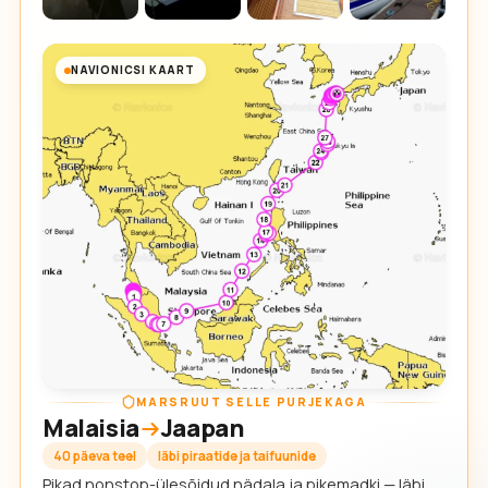
NAVIONICSI KAART
MARSRUUT SELLE PURJEKAGA
Malaisia
Jaapan
40 päeva teel
läbi piraatide ja taifuunide
Pikad nonstop-ülesõidud nädala ja pikemadki — läbi