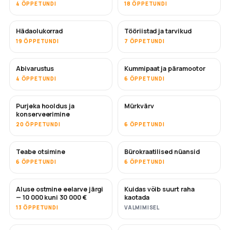
4 ÕPPETUNDI
18 ÕPPETUNDI
Hädaolukorrad
Tööriistad ja tarvikud
19 ÕPPETUNDI
7 ÕPPETUNDI
Abivarustus
Kummipaat ja päramootor
4 ÕPPETUNDI
6 ÕPPETUNDI
Purjeka hooldus ja
Mürkvärv
TULEMAS
konserveerimine
20 ÕPPETUNDI
6 ÕPPETUNDI
Teabe otsimine
Bürokraatilised nüansid
6 ÕPPETUNDI
6 ÕPPETUNDI
Aluse ostmine eelarve järgi
Kuidas võib suurt raha
TULEMAS
TULEMAS
— 10 000 kuni 30 000 €
kaotada
13 ÕPPETUNDI
VALMIMISEL