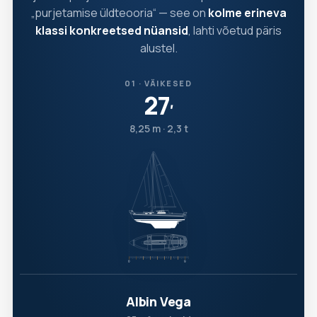
„purjetamise üldteooria“ — see on
kolme erineva
klassi konkreetsed nüansid
, lahti võetud päris
alustel.
01 · VÄIKESED
27
′
8,25 m · 2,3 t
Albin Vega