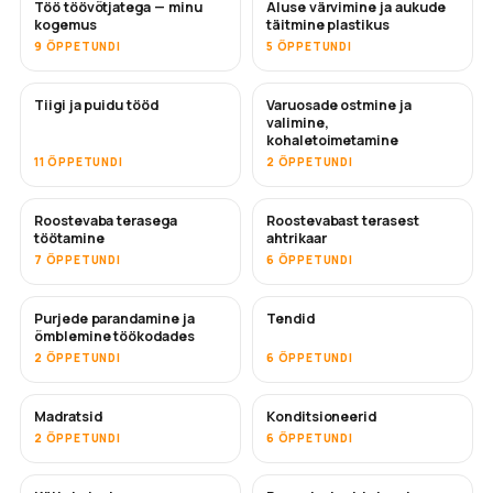
Töö töövõtjatega — minu
Aluse värvimine ja aukude
TULEMAS
TULEMAS
kogemus
täitmine plastikus
9 ÕPPETUNDI
5 ÕPPETUNDI
Tiigi ja puidu tööd
Varuosade ostmine ja
TULEMAS
valimine,
kohaletoimetamine
11 ÕPPETUNDI
2 ÕPPETUNDI
Roostevaba terasega
Roostevabast terasest
TULEMAS
töötamine
ahtrikaar
7 ÕPPETUNDI
6 ÕPPETUNDI
Purjede parandamine ja
Tendid
TULEMAS
õmblemine töökodades
2 ÕPPETUNDI
6 ÕPPETUNDI
Madratsid
Konditsioneerid
TULEMAS
2 ÕPPETUNDI
6 ÕPPETUNDI