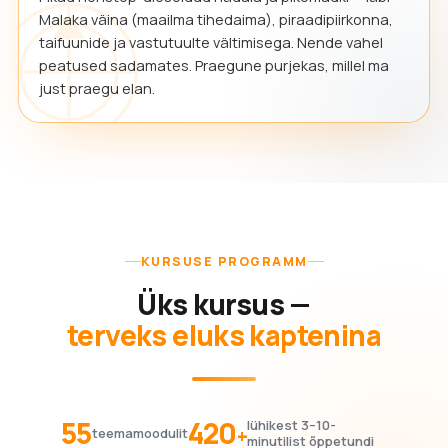
Malaka väina (maailma tihedaima), piraadipiirkonna,
taifuunide ja vastutuulte vältimisega. Nende vahel
peatused sadamates. Praegune purjekas, millel ma
just praegu elan.
KURSUSE PROGRAMM
Üks kursus —
terveks eluks kaptenina
55
420
lühikest 3–10-
+
teemamoodulit
minutilist õppetundi