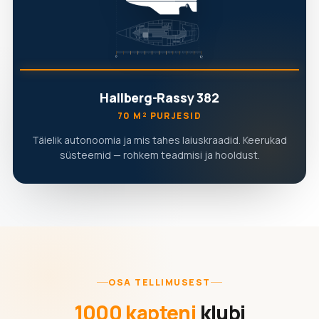
Hallberg-Rassy 382
70 M² PURJESID
Täielik autonoomia ja mis tahes laiuskraadid. Keerukad
süsteemid — rohkem teadmisi ja hooldust.
OSA TELLIMUSEST
1000 kapteni
klubi