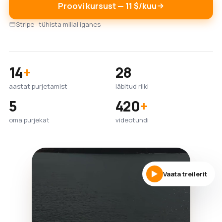
Proovi kursust — 11 $/kuu
Stripe · tühista millal iganes
14
+
28
aastat purjetamist
läbitud riiki
5
420
+
oma purjekat
videotundi
Vaata treilerit