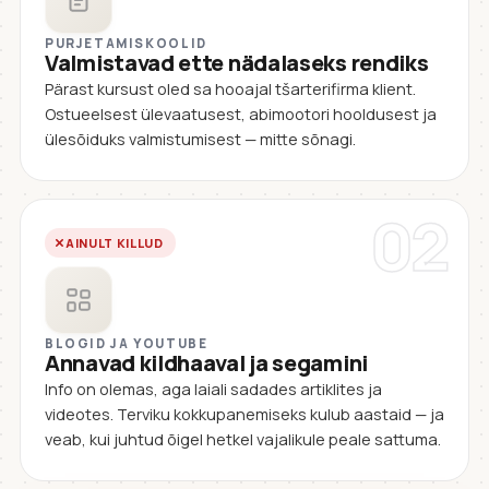
PURJETAMISKOOLID
Valmistavad ette nädalaseks rendiks
Pärast kursust oled sa hooajal tšarterifirma klient.
Ostueelsest ülevaatusest, abimootori hooldusest ja
ülesõiduks valmistumisest — mitte sõnagi.
02
AINULT KILLUD
BLOGID JA YOUTUBE
Annavad kildhaaval ja segamini
Info on olemas, aga laiali sadades artiklites ja
videotes. Terviku kokkupanemiseks kulub aastaid — ja
veab, kui juhtud õigel hetkel vajalikule peale sattuma.