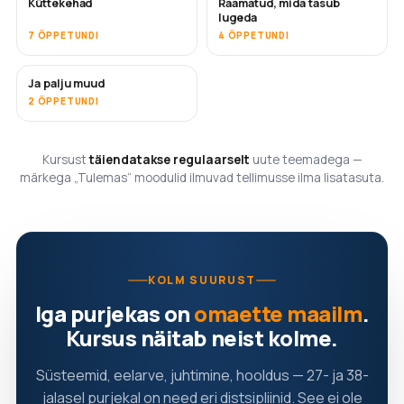
Küttekehad
Raamatud, mida tasub
TULEMAS
TULEMAS
lugeda
7 ÕPPETUNDI
4 ÕPPETUNDI
Ja palju muud
TULEMAS
2 ÕPPETUNDI
Kursust
täiendatakse regulaarselt
uute teemadega —
märkega „Tulemas“ moodulid ilmuvad tellimusse ilma lisatasuta.
KOLM SUURUST
Iga purjekas on
omaette maailm
.
Kursus näitab neist kolme.
Süsteemid, eelarve, juhtimine, hooldus — 27- ja 38-
jalasel purjekal on need eri distsipliinid. See ei ole