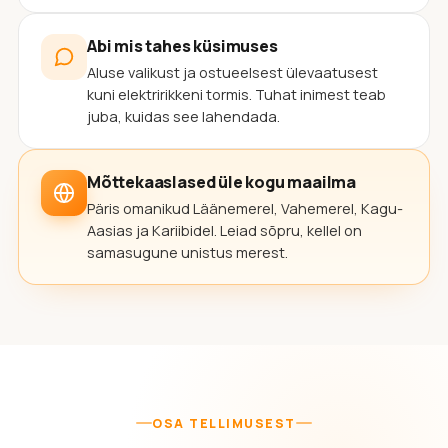
Abi mis tahes küsimuses
Aluse valikust ja ostueelsest ülevaatusest
kuni elektririkkeni tormis. Tuhat inimest teab
juba, kuidas see lahendada.
Mõttekaaslased üle kogu maailma
Päris omanikud Läänemerel, Vahemerel, Kagu-
Aasias ja Kariibidel. Leiad sõpru, kellel on
samasugune unistus merest.
OSA TELLIMUSEST