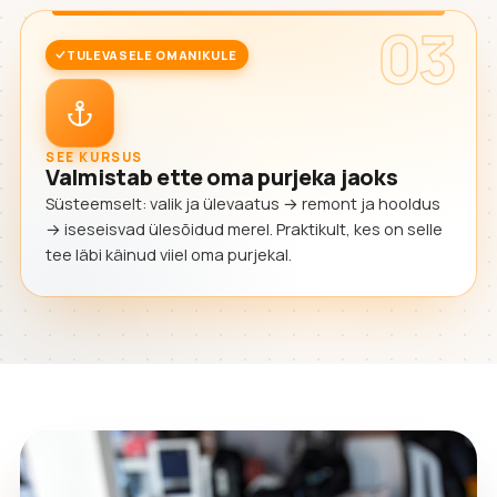
03
TULEVASELE OMANIKULE
SEE KURSUS
Valmistab ette oma purjeka jaoks
Süsteemselt: valik ja ülevaatus → remont ja hooldus
→ iseseisvad ülesõidud merel. Praktikult, kes on selle
tee läbi käinud viiel oma purjekal.