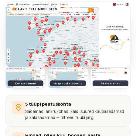
KAART TELLIMUSE SEES
Koha andmed
Mugavuste ikoonid
Päevahinnad
5 tüüpi peatuskohta
Sadamad, ankrukohad, kaid, suured kaubasadamad
ja kalasadamad — filtreeri tüübi järgi.
Hinnad: päev, kuu, hooaeg, aasta