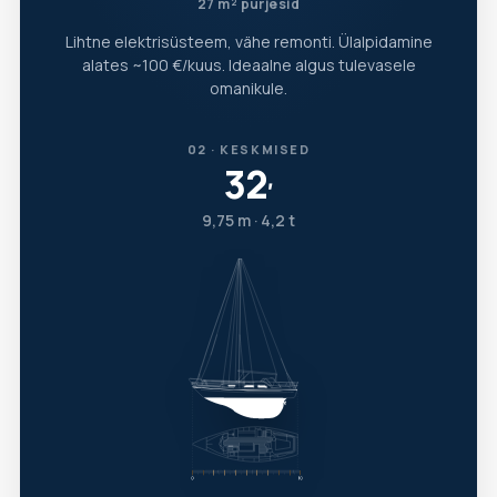
27 m² purjesid
Lihtne elektrisüsteem, vähe remonti. Ülalpidamine
alates ~100 €/kuus. Ideaalne algus tulevasele
omanikule.
02 · KESKMISED
32
′
9,75 m · 4,2 t