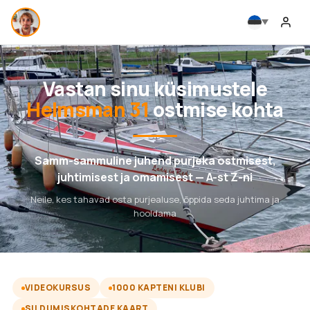
Vastan sinu küsimustele
Helmsman 31
ostmise kohta
Samm-sammuline juhend purjeka ostmisest,
juhtimisest ja omamisest — A-st Z-ni
Neile, kes tahavad osta purjealuse, õppida seda juhtima ja
hooldama
VIDEOKURSUS
1000 KAPTENI KLUBI
SILDUMISKOHTADE KAART