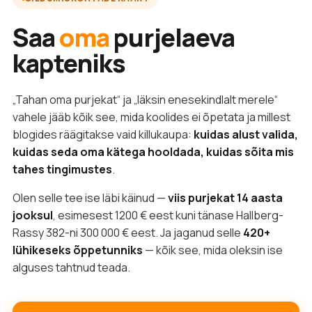
Saa
oma
purjelaeva
kapteniks
„Tahan oma purjekat“ ja „läksin enesekindlalt merele“
vahele jääb kõik see, mida koolides ei õpetata ja millest
blogides räägitakse vaid killukaupa:
kuidas alust valida,
kuidas seda oma kätega hooldada, kuidas sõita mis
tahes tingimustes
.
Olen selle tee ise läbi käinud —
viis purjekat 14 aasta
jooksul
, esimesest 1200 € eest kuni tänase Hallberg-
Rassy 382-ni 300 000 € eest. Ja jaganud selle
420+
lühikeseks õppetunniks
— kõik see, mida oleksin ise
alguses tahtnud teada.