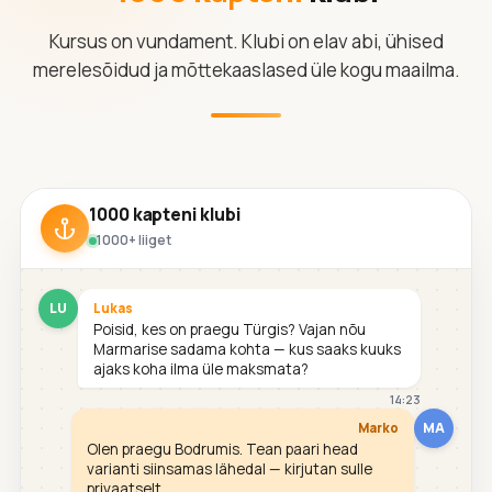
Kursus on vundament. Klubi on elav abi, ühised
merelesõidud ja mõttekaaslased üle kogu maailma.
1000 kapteni klubi
1000+ liiget
LU
Lukas
Poisid, kes on praegu Türgis? Vajan nõu
Marmarise sadama kohta — kus saaks kuuks
ajaks koha ilma üle maksmata?
14:23
MA
Marko
Olen praegu Bodrumis. Tean paari head
varianti siinsamas lähedal — kirjutan sulle
privaatselt.