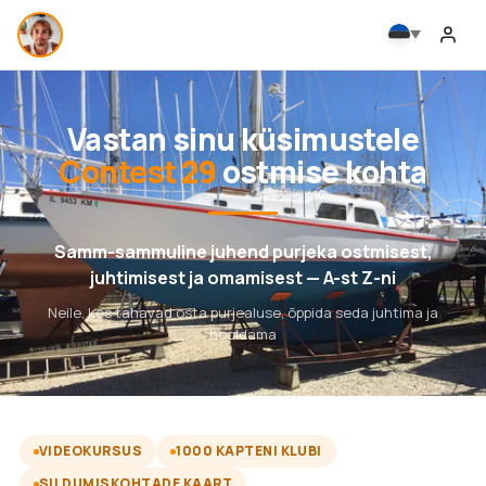
Vastan sinu küsimustele
Contest 29
ostmise kohta
Samm-sammuline juhend purjeka ostmisest,
juhtimisest ja omamisest — A-st Z-ni
Neile, kes tahavad osta purjealuse, õppida seda juhtima ja
hooldama
VIDEOKURSUS
1000 KAPTENI KLUBI
SILDUMISKOHTADE KAART