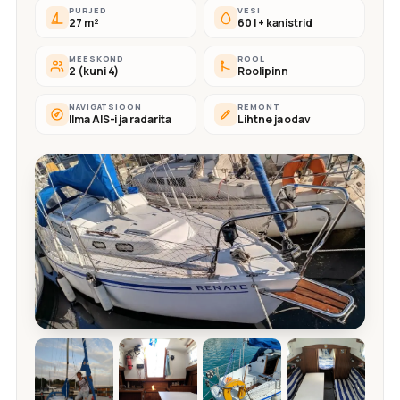
PURJED
VESI
27 m²
60 l + kanistrid
MEESKOND
ROOL
2 (kuni 4)
Roolipinn
NAVIGATSIOON
REMONT
Ilma AIS-i ja radarita
Lihtne ja odav