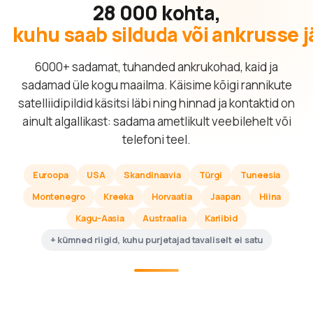
28 000 kohta,
kuhu saab silduda või ankrusse 
6000+ sadamat, tuhanded ankrukohad, kaid ja
sadamad üle kogu maailma. Käisime kõigi rannikute
satelliidipildid käsitsi läbi ning hinnad ja kontaktid on
ainult algallikast: sadama ametlikult veebilehelt või
telefoni teel.
Euroopa
USA
Skandinaavia
Türgi
Tuneesia
Montenegro
Kreeka
Horvaatia
Jaapan
Hiina
Kagu-Aasia
Austraalia
Kariibid
+ kümned riigid, kuhu purjetajad tavaliselt ei satu