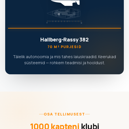
Hallberg-Rassy 382
70 M² PURJESID
Täielik autonoomia ja mis tahes laiuskraadid. Keerukad
süsteemid — rohkem teadmisi ja hooldust.
OSA TELLIMUSEST
1000 kapteni
klubi