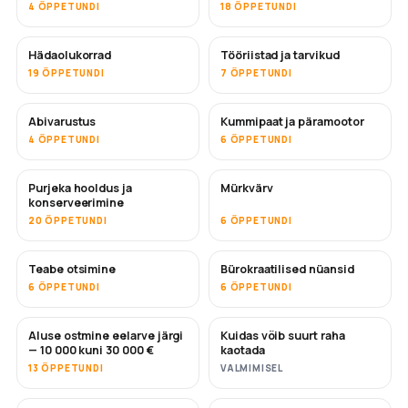
4 ÕPPETUNDI
18 ÕPPETUNDI
Hädaolukorrad
Tööriistad ja tarvikud
19 ÕPPETUNDI
7 ÕPPETUNDI
Abivarustus
Kummipaat ja päramootor
4 ÕPPETUNDI
6 ÕPPETUNDI
Purjeka hooldus ja
Mürkvärv
TULEMAS
konserveerimine
20 ÕPPETUNDI
6 ÕPPETUNDI
Teabe otsimine
Bürokraatilised nüansid
6 ÕPPETUNDI
6 ÕPPETUNDI
Aluse ostmine eelarve järgi
Kuidas võib suurt raha
TULEMAS
TULEMAS
— 10 000 kuni 30 000 €
kaotada
13 ÕPPETUNDI
VALMIMISEL