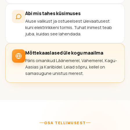
Abi mis tahes küsimuses
Aluse valikust ja ostueelsest ülevaatusest
kuni elektririkkeni tormis. Tuhat inimest teab
juba, kuidas see lahendada.
Mõttekaaslased üle kogu maailma
Päris omanikud Läänemerel, Vahemerel, Kagu-
Aasias ja Kariibidel. Leiad sõpru, kellel on
samasugune unistus merest.
OSA TELLIMUSEST