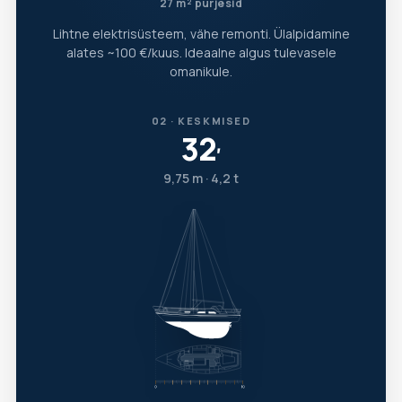
27 m² purjesid
Lihtne elektrisüsteem, vähe remonti. Ülalpidamine
alates ~100 €/kuus. Ideaalne algus tulevasele
omanikule.
02 · KESKMISED
32
′
9,75 m · 4,2 t