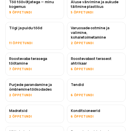
Töö töövõtjatega — minu
Aluse värvimine ja aukude
TULEMAS
TULEMAS
kogemus
täitmine plastikus
9 ÕPPETUNDI
5 ÕPPETUNDI
Tiigi ja puidu tööd
Varuosade ostmine ja
TULEMAS
valimine,
kohaletoimetamine
11 ÕPPETUNDI
2 ÕPPETUNDI
Roostevaba terasega
Roostevabast terasest
TULEMAS
töötamine
ahtrikaar
7 ÕPPETUNDI
6 ÕPPETUNDI
Purjede parandamine ja
Tendid
TULEMAS
õmblemine töökodades
2 ÕPPETUNDI
6 ÕPPETUNDI
Madratsid
Konditsioneerid
TULEMAS
2 ÕPPETUNDI
6 ÕPPETUNDI