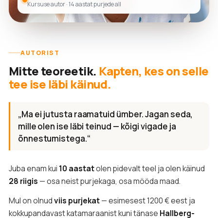
Kursuse autor · 14 aastat purjede all
AUTORIST
Mitte teoreetik.
Kapten, kes on selle
tee ise läbi käinud.
„Ma ei jutusta raamatuid ümber. Jagan seda,
mille olen ise läbi teinud — kõigi vigade ja
õnnestumistega.“
Juba enam kui
10 aastat
olen pidevalt teel ja olen käinud
28 riigis
— osa neist purjekaga, osa mööda maad.
Mul on olnud
viis purjekat
— esimesest 1200 € eest ja
kokkupandavast katamaraanist kuni tänase
Hallberg-