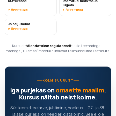
Küttekehad
Raamatud, mida tasub
TULEMAS
TULEMAS
lugeda
7 ÕPPETUNDI
4 ÕPPETUNDI
Ja palju muud
TULEMAS
2 ÕPPETUNDI
Kursust
täiendatakse regulaarselt
uute teemadega —
märkega „Tulemas“ moodulid ilmuvad tellimusse ilma lisatasuta.
KOLM SUURUST
Iga purjekas on
omaette maailm
.
Kursus näitab neist kolme.
Süsteemid, eelarve, juhtimine, hooldus — 27- ja 38-
jalasel purjekal on need eri distsipliinid. See ei ole