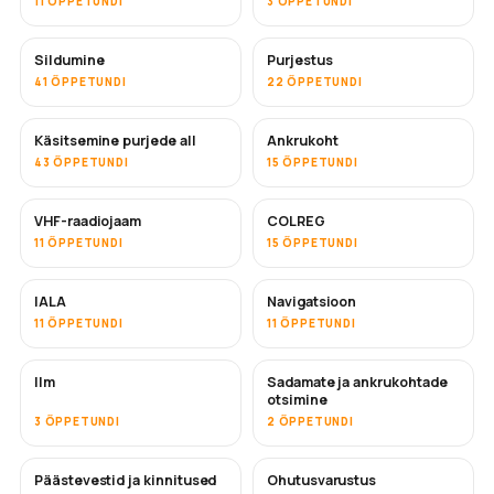
11 ÕPPETUNDI
3 ÕPPETUNDI
Sildumine
Purjestus
41 ÕPPETUNDI
22 ÕPPETUNDI
Käsitsemine purjede all
Ankrukoht
43 ÕPPETUNDI
15 ÕPPETUNDI
VHF-raadiojaam
COLREG
11 ÕPPETUNDI
15 ÕPPETUNDI
IALA
Navigatsioon
11 ÕPPETUNDI
11 ÕPPETUNDI
Ilm
Sadamate ja ankrukohtade
otsimine
3 ÕPPETUNDI
2 ÕPPETUNDI
Päästevestid ja kinnitused
Ohutusvarustus