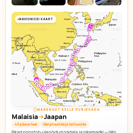
NAVIONICSI KAART
MARSRUUT SELLE PURJEKAGA
Malaisia
Jaapan
40 päeva teel
läbi piraatide ja taifuunide
Pikad nonstop-ülesõidud nädala ja pikemadki — läbi