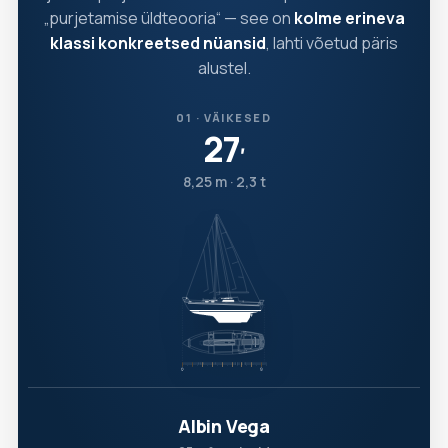
„purjetamise üldteooria“ — see on
kolme erineva
klassi konkreetsed nüansid
, lahti võetud päris
alustel.
01 · VÄIKESED
27
′
8,25 m · 2,3 t
Albin Vega