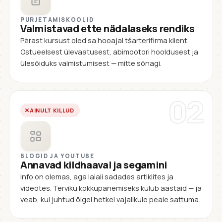
PURJETAMISKOOLID
Valmistavad ette nädalaseks rendiks
Pärast kursust oled sa hooajal tšarterifirma klient.
Ostueelsest ülevaatusest, abimootori hooldusest ja
ülesõiduks valmistumisest — mitte sõnagi.
02
AINULT KILLUD
BLOGID JA YOUTUBE
Annavad kildhaaval ja segamini
Info on olemas, aga laiali sadades artiklites ja
videotes. Terviku kokkupanemiseks kulub aastaid — ja
veab, kui juhtud õigel hetkel vajalikule peale sattuma.