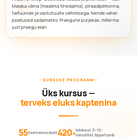
Malaka väina (maailma tihedaima), piraadipiirkonna,
taifuunide ja vastutuulte vältimisega. Nende vahel
peatused sadamates. Praegune purjekas, millel ma
just praegu elan.
KURSUSE PROGRAMM
Üks kursus —
terveks eluks kaptenina
55
420
lühikest 3–10-
+
teemamoodulit
minutilist õppetundi