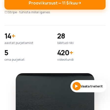
Proovi kursust — 11 $/kuu
Stripe · tühista millal iganes
14
+
28
aastat purjetamist
läbitud riiki
5
420
+
oma purjekat
videotundi
Vaata treilerit