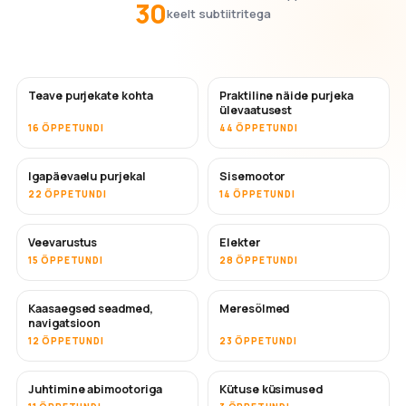
30
keelt subtiitritega
Teave purjekate kohta
Praktiline näide purjeka
ülevaatusest
16 ÕPPETUNDI
44 ÕPPETUNDI
Igapäevaelu purjekal
Sisemootor
22 ÕPPETUNDI
14 ÕPPETUNDI
Veevarustus
Elekter
15 ÕPPETUNDI
28 ÕPPETUNDI
Kaasaegsed seadmed,
Meresõlmed
navigatsioon
12 ÕPPETUNDI
23 ÕPPETUNDI
Juhtimine abimootoriga
Kütuse küsimused