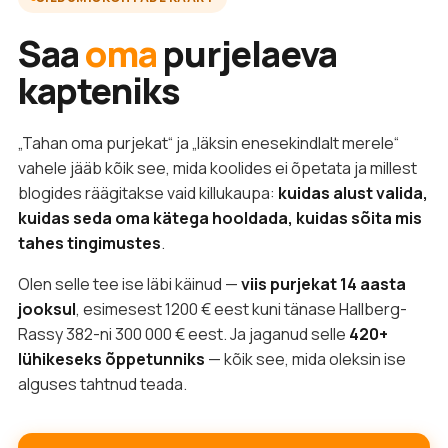
Saa
oma
purjelaeva
kapteniks
„Tahan oma purjekat“ ja „läksin enesekindlalt merele“
vahele jääb kõik see, mida koolides ei õpetata ja millest
blogides räägitakse vaid killukaupa:
kuidas alust valida,
kuidas seda oma kätega hooldada, kuidas sõita mis
tahes tingimustes
.
Olen selle tee ise läbi käinud —
viis purjekat 14 aasta
jooksul
, esimesest 1200 € eest kuni tänase Hallberg-
Rassy 382-ni 300 000 € eest. Ja jaganud selle
420+
lühikeseks õppetunniks
— kõik see, mida oleksin ise
alguses tahtnud teada.