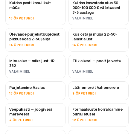
Kuidas paati kasulikult
Kuidas kasvatada alus 30
UUS
UUS
müüa
000–100 000 € väärtuseni
3–5 aastaga
13 ÕPPETUNDI
VALMIMISEL
Ülevaade purjekatüüpidest
Kus osta ja müüa 22–50-
TULEMAS
TULEMAS
pikkusega 22–50 jalga
jalast alust
14 ÕPPETUNDI
14 ÕPPETUNDI
Minu alus — miks just HR
Tiik alusel — poolt ja vastu
TULEMAS
TULEMAS
382
VALMIMISEL
VALMIMISEL
Purjetamine Aasias
Läänemerelt Vahemerele
TULEMAS
TULEMAS
13 ÕPPETUNDI
9 ÕPPETUNDI
Veepuhasti — joogivesi
Formaalsuste korraldamine
TULEMAS
mereveest
piiriületusel
4 ÕPPETUNDI
12 ÕPPETUNDI