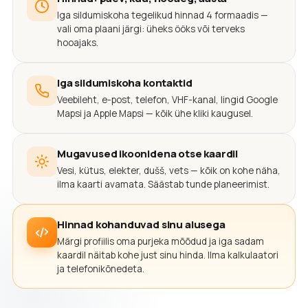
Iga sildumiskoha tegelikud hinnad 4 formaadis —
vali oma plaani järgi: üheks ööks või terveks
hooajaks.
Iga sildumiskoha kontaktid
Veebileht, e-post, telefon, VHF-kanal, lingid Google
Mapsi ja Apple Mapsi — kõik ühe kliki kaugusel.
Mugavused ikoonidena otse kaardil
Vesi, kütus, elekter, dušš, vets — kõik on kohe näha,
ilma kaarti avamata. Säästab tunde planeerimist.
Hinnad kohanduvad sinu alusega
Märgi profiilis oma purjeka mõõdud ja iga sadam
kaardil näitab kohe just sinu hinda. Ilma kalkulaatori
ja telefonikõnedeta.