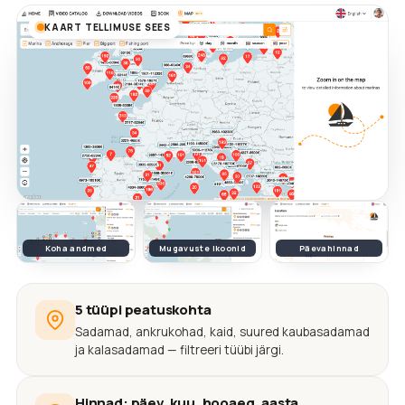
KAART TELLIMUSE SEES
Koha andmed
Mugavuste ikoonid
Päevahinnad
5 tüüpi peatuskohta
Sadamad, ankrukohad, kaid, suured kaubasadamad
ja kalasadamad — filtreeri tüübi järgi.
Hinnad: päev, kuu, hooaeg, aasta