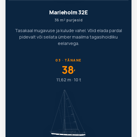
Marieholm 32E
36 m² purjesid
Tasakaal mugavuse ja kulude vahel. Võid elada pardal
pidevalt või seilata ümber maailma tagasihoidliku
eelarvega.
03 · TÄNANE
38
′
11,62 m · 10 t