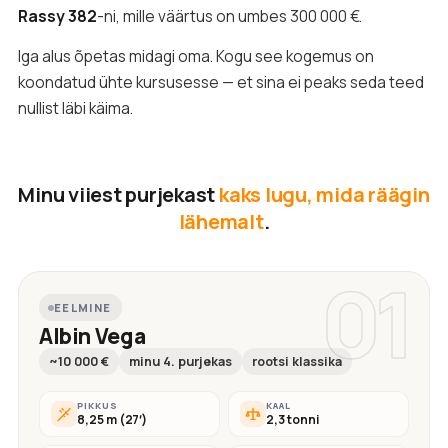
Rassy 382
-ni, mille väärtus on umbes 300 000 €.
Iga alus õpetas midagi oma. Kogu see kogemus on
koondatud ühte kursusesse — et sina ei peaks seda teed
nullist läbi käima.
Minu viiest purjekast
kaks lugu, mida räägin
lähemalt
.
01
EELMINE
Albin Vega
~10 000 €
minu 4. purjekas
rootsi klassika
PIKKUS
KAAL
8,25 m (27′)
2,3 tonni