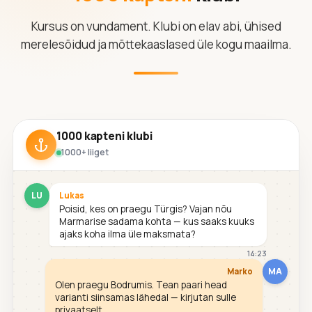
Kursus on vundament. Klubi on elav abi, ühised
merelesõidud ja mõttekaaslased üle kogu maailma.
1000 kapteni klubi
1000+ liiget
LU
Lukas
Poisid, kes on praegu Türgis? Vajan nõu
Marmarise sadama kohta — kus saaks kuuks
ajaks koha ilma üle maksmata?
14:23
MA
Marko
Olen praegu Bodrumis. Tean paari head
varianti siinsamas lähedal — kirjutan sulle
privaatselt.