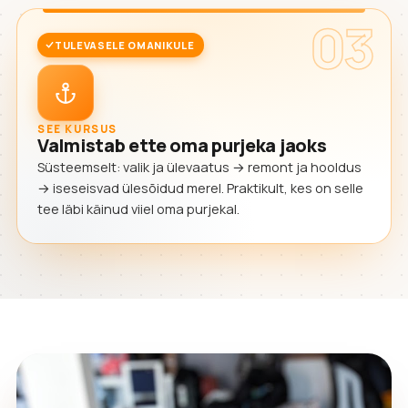
03
TULEVASELE OMANIKULE
SEE KURSUS
Valmistab ette oma purjeka jaoks
Süsteemselt: valik ja ülevaatus → remont ja hooldus
→ iseseisvad ülesõidud merel. Praktikult, kes on selle
tee läbi käinud viiel oma purjekal.