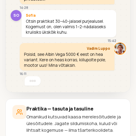
14:28
SO
Sofia
Otsin praktikat 30–40-jalasel purjealusel.
Kogemust on, olen valmis 1–2-nädalaseks
kruiisiks ükskõik kuhu.
15:42
Vadim Luppo
Poisid, see Albin Vega 5000 € eest on hea
variant. Kere on heas korras, kiilupolte pole,
mootor uus! Mina võtaksin.
16:11
Praktika — tasuta ja tasuline
Omanikud kutsuvad kaasa merelesõitudele ja
ülesõitudele. Jagate sildumiskoha, kulud või
lihtsalt kogemuse — ilma tšarterikoolideta.