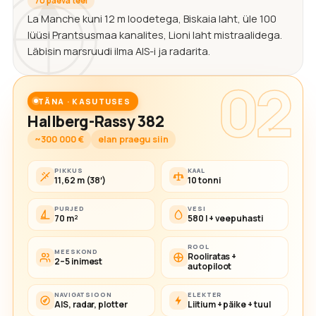
70 päeva teel
La Manche kuni 12 m loodetega, Biskaia laht, üle 100
lüüsi Prantsusmaa kanalites, Lioni laht mistraalidega.
Läbisin marsruudi ilma AIS-i ja radarita.
02
TÄNA · KASUTUSES
Hallberg-Rassy 382
~300 000 €
elan praegu siin
PIKKUS
KAAL
11,62 m (38′)
10 tonni
PURJED
VESI
70 m²
580 l + veepuhasti
ROOL
MEESKOND
Rooliratas +
2–5 inimest
autopiloot
NAVIGATSIOON
ELEKTER
AIS, radar, plotter
Liitium + päike + tuul