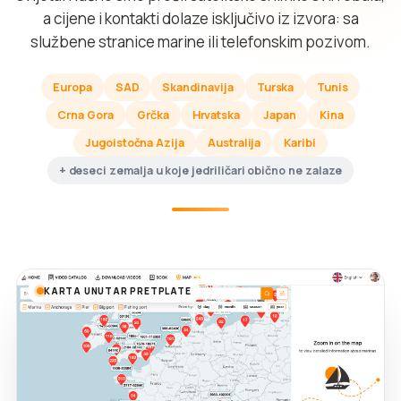
a cijene i kontakti dolaze isključivo iz izvora: sa
službene stranice marine ili telefonskim pozivom.
Europa
SAD
Skandinavija
Turska
Tunis
Crna Gora
Grčka
Hrvatska
Japan
Kina
Jugoistočna Azija
Australija
Karibi
+ deseci zemalja u koje jedriličari obično ne zalaze
KARTA UNUTAR PRETPLATE