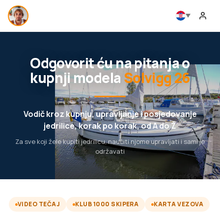
Odgovorit ću na pitanja o
kupnji modela
Solvigg 26
Vodič kroz kupnju, upravljanje i posjedovanje
jedrilice, korak po korak, od A do Ž
Za sve koji žele kupiti jedrilicu, naučiti njome upravljati i sami je
održavati
VIDEO TEČAJ
KLUB 1000 SKIPERA
KARTA VEZOVA