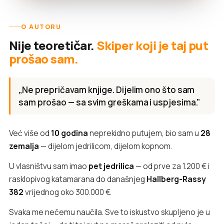
O AUTORU
Nije teoretičar.
Skiper koji je taj put
prošao sam.
„Ne prepričavam knjige. Dijelim ono što sam
sam prošao — sa svim greškama i uspjesima.”
Već više od
10 godina
neprekidno putujem, bio sam u
28
zemalja
— dijelom jedrilicom, dijelom kopnom.
U vlasništvu sam imao
pet jedrilica
— od prve za 1.200 € i
rasklopivog katamarana do današnjeg
Hallberg-Rassy
382
vrijednog oko 300.000 €.
Svaka me nečemu naučila. Sve to iskustvo skupljeno je u