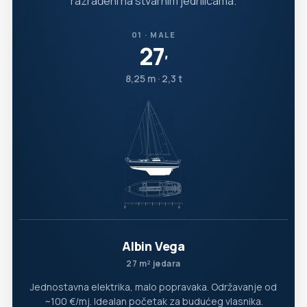
razrađeni na stvarnim jedrilicama.
01 · MALE
27
′
8,25 m · 2,3 t
Albin Vega
27 m² jedara
Jednostavna elektrika, malo popravaka. Održavanje od
~100 €/mj. Idealan početak za budućeg vlasnika.