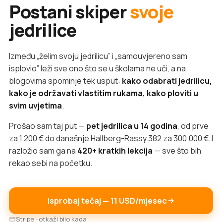
Postani skiper
svoje
jedrilice
Između „želim svoju jedrilicu” i „samouvjereno sam
isplovio” leži sve ono što se u školama ne uči, a na
blogovima spominje tek usput:
kako odabrati jedrilicu,
kako je održavati vlastitim rukama, kako ploviti u
svim uvjetima
.
Prošao sam taj put —
pet jedrilica u 14 godina
, od prve
za 1.200 € do današnje Hallberg-Rassy 382 za 300.000 €. I
razložio sam ga na
420+ kratkih lekcija
— sve što bih
rekao sebi na početku.
Isprobaj tečaj — 11 USD/mjesec
Stripe · otkaži bilo kada