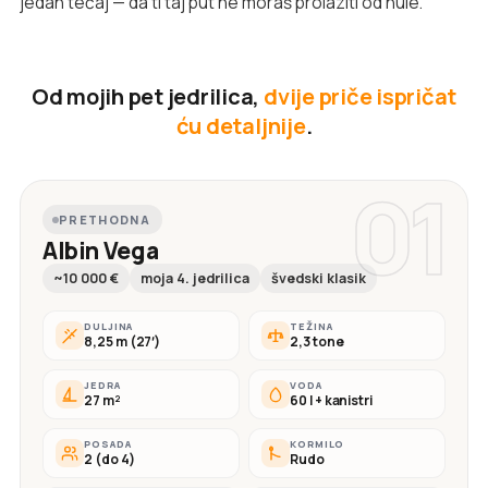
jedan tečaj — da ti taj put ne moraš prolaziti od nule.
Od mojih pet jedrilica,
dvije priče ispričat
ću detaljnije
.
01
PRETHODNA
Albin Vega
~10 000 €
moja 4. jedrilica
švedski klasik
DULJINA
TEŽINA
8,25 m (27′)
2,3 tone
JEDRA
VODA
27 m²
60 l + kanistri
POSADA
KORMILO
2 (do 4)
Rudo