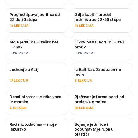
Pregled tipova jedrilica od
Gdje kupiti i prodati
USKORO
USKORO
22 do 50 stopa
jedrilicu od 22–50 stopa
14 LEKCIJA
14 LEKCIJA
Moja jedrilica — zašto baš
Tikovina na jedrilici — za i
USKORO
USKORO
HR 382
protiv
U PRIPREMI
U PRIPREMI
Jedrenje u Aziji
Iz Baltika u Sredozemno
USKORO
USKORO
more
13 LEKCIJA
9 LEKCIJA
Desalinizator — slatka voda
Rješavanje formalnosti pri
USKORO
iz morske
prelasku granica
4 LEKCIJE
12 LEKCIJA
Rad s izvođačima — moje
Bojanje jedrilice i
USKORO
USKORO
iskustvo
popunjavanje rupa u
plastici