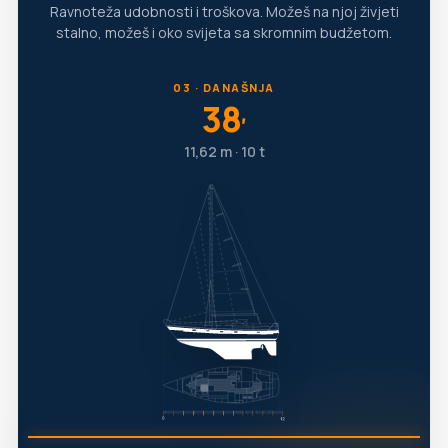
Ravnoteža udobnosti i troškova. Možeš na njoj živjeti
stalno, možeš i oko svijeta sa skromnim budžetom.
03 · DANAŠNJA
38
′
11,62 m · 10 t