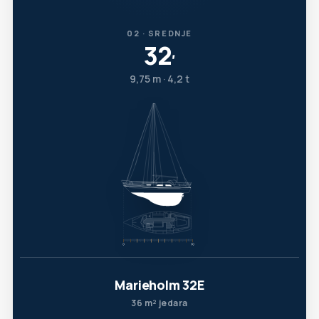
02 · SREDNJE
32
′
9,75 m · 4,2 t
Marieholm 32E
36 m² jedara