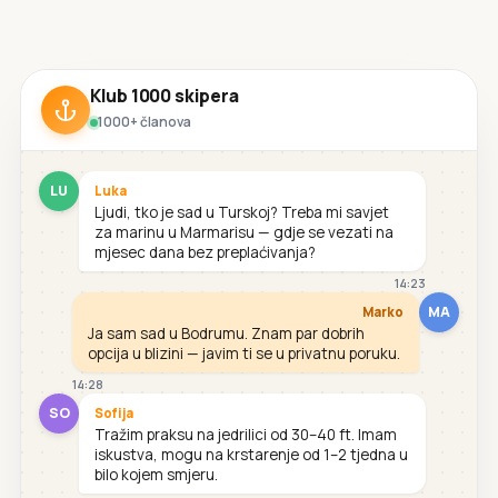
Klub 1000 skipera
1000+ članova
LU
Luka
Ljudi, tko je sad u Turskoj? Treba mi savjet
za marinu u Marmarisu — gdje se vezati na
mjesec dana bez preplaćivanja?
14:23
MA
Marko
Ja sam sad u Bodrumu. Znam par dobrih
opcija u blizini — javim ti se u privatnu poruku.
14:28
SO
Sofija
Tražim praksu na jedrilici od 30–40 ft. Imam
iskustva, mogu na krstarenje od 1–2 tjedna u
bilo kojem smjeru.