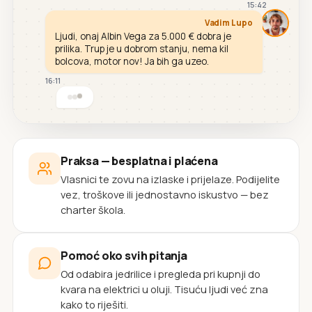
15:42
Vadim Lupo
Ljudi, onaj Albin Vega za 5.000 € dobra je
prilika. Trup je u dobrom stanju, nema kil
bolcova, motor nov! Ja bih ga uzeo.
16:11
Praksa — besplatna i plaćena
Vlasnici te zovu na izlaske i prijelaze. Podijelite
vez, troškove ili jednostavno iskustvo — bez
charter škola.
Pomoć oko svih pitanja
Od odabira jedrilice i pregleda pri kupnji do
kvara na elektrici u oluji. Tisuću ljudi već zna
kako to riješiti.