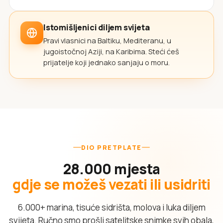
Istomišljenici diljem svijeta
Pravi vlasnici na Baltiku, Mediteranu, u
jugoistočnoj Aziji, na Karibima. Steći ćeš
prijatelje koji jednako sanjaju o moru.
DIO PRETPLATE
28.000 mjesta
gdje se možeš vezati ili usidriti
6.000+ marina, tisuće sidrišta, molova i luka diljem
svijeta. Ručno smo prošli satelitske snimke svih obala,