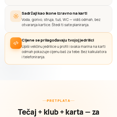
Sadržaji kao ikone izravno na karti
Voda, gorivo, struja, tuš, WC — vidiš odmah, bez
otvaranja kartice. Štedi ti sate planiranja.
Cijene se prilagođavaju tvojoj jedrilici
Upiši veličinu jedrilice u profil i svaka marina na karti
odmah pokazuje cijenu baš za tebe. Bez kalkulatora
i telefoniranja.
PRETPLATA
Tečaj + klub + karta — za