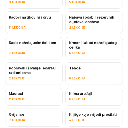
9 LEKCIJA
5 LEKCIJA
Radovi na tikovini i drvu
Nabava i odabir rezervnih
USKORO
dijelova, dostava
11 LEKCIJA
2 LEKCIJE
Rad s nehrđajućim čelikom
Krmeni luk od nehrđajućeg
USKORO
čelika
7 LEKCIJA
6 LEKCIJA
Popravak i šivanje jedara u
Tende
USKORO
radionicama
2 LEKCIJE
6 LEKCIJA
Madraci
Klima uređaji
USKORO
2 LEKCIJE
6 LEKCIJA
Grijalice
Knjige koje vrijedi pročitati
USKORO
USKORO
7 LEKCIJA
4 LEKCIJE