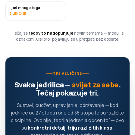
I još mnogo toga
USKORO
2 LEKCIJE
Tečaj se
redovito nadopunjuje
novim temama — moduli s
oznakom „Uskoro” pojavljuju se u pretplati bez doplate.
TRI VELIČINE
Svaka jedrilica —
svijet za sebe
.
Tečaj pokazuje tri.
Sustavi, budžet, upravljanje, održavanje — kod
jedrilice od 27 stopa i one od 38 stopa to su različite
discipline. Ovo nije „teorija jedrenja općenito” — ovo
su
konkretni detalji triju različitih klasa
,