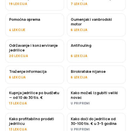
19 LEKCIJA
7 LEKCIJA
Pomoćna oprema
Gumenjak i vanbrodski
motor
4 LEKCIJE
6 LEKCIJA
Održavanje i konzerviranje
Antifouling
USKORO
jedrilice
20 LEKCIJA
6 LEKCIJA
Traženje informacija
Birokratske nijanse
6 LEKCIJA
6 LEKCIJA
Kupnja jedrilice po budžetu
Kako možeš izgubiti veliki
USKORO
USKORO
— od 10 do 30 tis. €
novac
13 LEKCIJA
U PRIPREMI
Kako profitabilno prodati
Kako doći do jedrilice od
NOVO
NOVO
jedrilicu
30–100 tis. € u 3–5 godina
13 LEKCIJA
U PRIPREMI