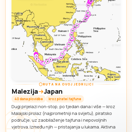
RUTA NA OVOJ JEDRILICI
Malezija
Japan
40 dana plovidbe
kroz pirate i tajfune
Dugi prijelazi non-stop, po tjedan dana i više — kroz
Malajski prolaz (najprometniji na svijetu), piratsko
područje, uz zaobilaženje tajfuna i nepovoljnih
vjetrova. Između njih — pristajanja u lukama. Aktivna