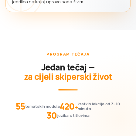
jedrilica na kojoj upravo sada živim.
PROGRAM TEČAJA
Jedan tečaj —
za cijeli skiperski život
55
420
kratkih lekcija od 3–10
+
tematskih modula
minuta
30
jezika s titlovima