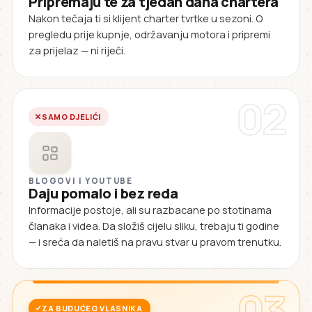
Pripremaju te za tjedan dana chartera
Nakon tečaja ti si klijent charter tvrtke u sezoni. O
pregledu prije kupnje, održavanju motora i pripremi
za prijelaz — ni riječi.
02
SAMO DJELIĆI
BLOGOVI I YOUTUBE
Daju pomalo i bez reda
Informacije postoje, ali su razbacane po stotinama
članaka i videa. Da složiš cijelu sliku, trebaju ti godine
— i sreća da naletiš na pravu stvar u pravom trenutku.
03
ZA BUDUĆEG VLASNIKA