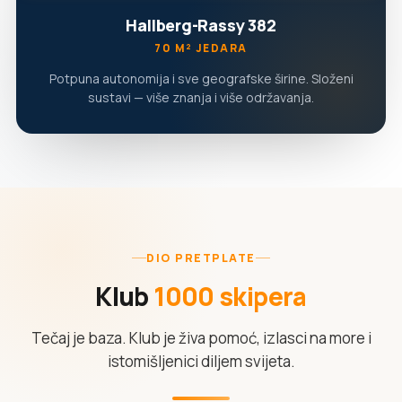
Hallberg-Rassy 382
70 M² JEDARA
Potpuna autonomija i sve geografske širine. Složeni
sustavi — više znanja i više održavanja.
DIO PRETPLATE
Klub
1000 skipera
Tečaj je baza. Klub je živa pomoć, izlasci na more i
istomišljenici diljem svijeta.