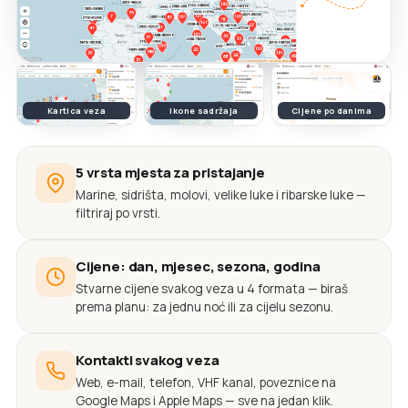
Kartica veza
Ikone sadržaja
Cijene po danima
5 vrsta mjesta za pristajanje
Marine, sidrišta, molovi, velike luke i ribarske luke —
filtriraj po vrsti.
Cijene: dan, mjesec, sezona, godina
Stvarne cijene svakog veza u 4 formata — biraš
prema planu: za jednu noć ili za cijelu sezonu.
Kontakti svakog veza
Web, e-mail, telefon, VHF kanal, poveznice na
Google Maps i Apple Maps — sve na jedan klik.