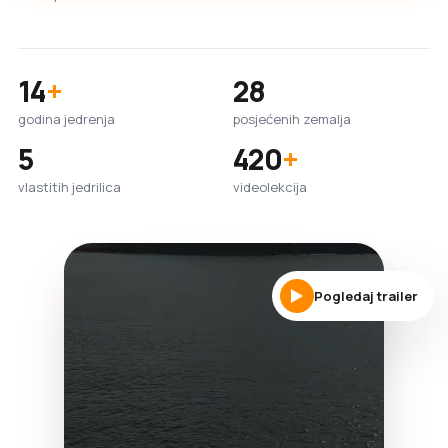
14
+
28
godina jedrenja
posjećenih zemalja
5
420
+
vlastitih jedrilica
videolekcija
Pogledaj trailer