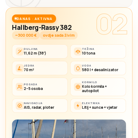
02
DANAS · AKTIVNA
Hallberg-Rassy 382
~300 000 €
ovdje sada živim
DULJINA
TEŽINA
11,62 m (38′)
10 tona
JEDRA
VODA
70 m²
580 l + desalinizator
KORMILO
POSADA
Kolo kormila +
2–5 osoba
autopilot
NAVIGACIJA
ELEKTRIKA
AIS, radar, ploter
Litij + sunce + vjetar