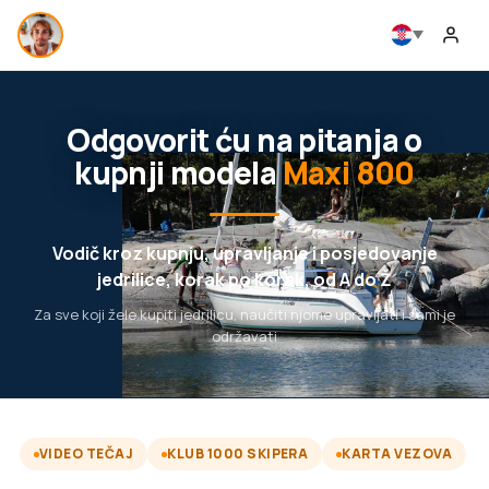
Odgovorit ću na pitanja o
kupnji modela
Maxi 800
Vodič kroz kupnju, upravljanje i posjedovanje
jedrilice, korak po korak, od A do Ž
Za sve koji žele kupiti jedrilicu, naučiti njome upravljati i sami je
održavati
VIDEO TEČAJ
KLUB 1000 SKIPERA
KARTA VEZOVA