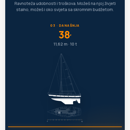
Ravnoteža udobnosti i troškova. Možeš na njoj živjeti
stalno, možeš i oko svijeta sa skromnim budžetom.
03 · DANAŠNJA
38
′
11,62 m · 10 t