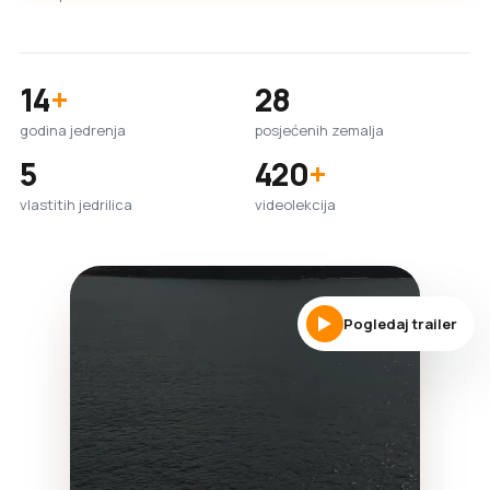
14
+
28
godina jedrenja
posjećenih zemalja
5
420
+
vlastitih jedrilica
videolekcija
Pogledaj trailer