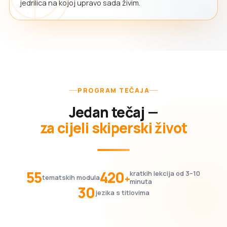
jedrilica na kojoj upravo sada živim.
PROGRAM TEČAJA
Jedan tečaj —
za cijeli skiperski život
55
420
kratkih lekcija od 3–10
+
tematskih modula
minuta
30
jezika s titlovima