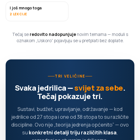
I još mnogo toga
USKORO
2 LEKCIJE
Tečaj se
redovito nadopunjuje
novim temama — moduli s
oznakom „Uskoro” pojavljuju se u pretplati bez doplate.
TRI VELIČINE
Svaka jedrilica —
svijet za sebe
.
Tečaj pokazuje tri.
Sustavi, budžet, upravljanje, održavanje — kod
jedrilice od 27 stopa i one od 38 stopa to su različite
discipline. Ovo nije „teorija jedrenja općenito” — ovo
su
konkretni detalji triju različitih klasa
,