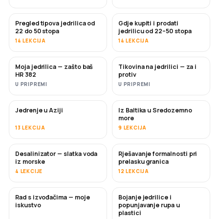
Pregled tipova jedrilica od
Gdje kupiti i prodati
USKORO
USKORO
22 do 50 stopa
jedrilicu od 22–50 stopa
14 LEKCIJA
14 LEKCIJA
Moja jedrilica — zašto baš
Tikovina na jedrilici — za i
USKORO
USKORO
HR 382
protiv
U PRIPREMI
U PRIPREMI
Jedrenje u Aziji
Iz Baltika u Sredozemno
USKORO
USKORO
more
13 LEKCIJA
9 LEKCIJA
Desalinizator — slatka voda
Rješavanje formalnosti pri
USKORO
iz morske
prelasku granica
4 LEKCIJE
12 LEKCIJA
Rad s izvođačima — moje
Bojanje jedrilice i
USKORO
USKORO
iskustvo
popunjavanje rupa u
plastici