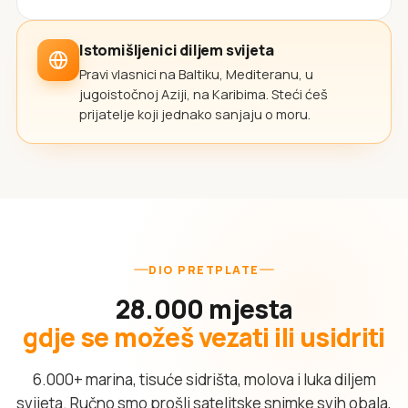
Istomišljenici diljem svijeta
Pravi vlasnici na Baltiku, Mediteranu, u
jugoistočnoj Aziji, na Karibima. Steći ćeš
prijatelje koji jednako sanjaju o moru.
DIO PRETPLATE
28.000 mjesta
gdje se možeš vezati ili usidriti
6.000+ marina, tisuće sidrišta, molova i luka diljem
svijeta. Ručno smo prošli satelitske snimke svih obala,