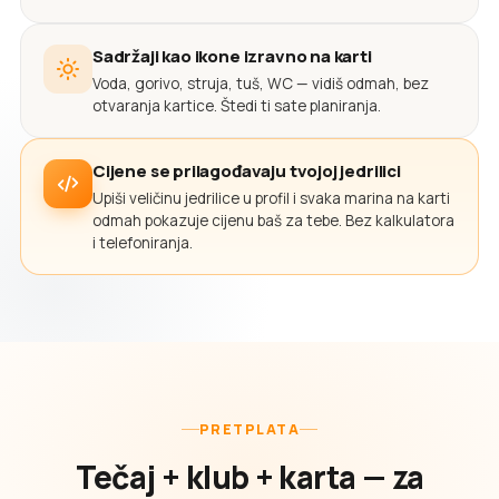
Sadržaji kao ikone izravno na karti
Voda, gorivo, struja, tuš, WC — vidiš odmah, bez
otvaranja kartice. Štedi ti sate planiranja.
Cijene se prilagođavaju tvojoj jedrilici
Upiši veličinu jedrilice u profil i svaka marina na karti
odmah pokazuje cijenu baš za tebe. Bez kalkulatora
i telefoniranja.
PRETPLATA
Tečaj + klub + karta — za