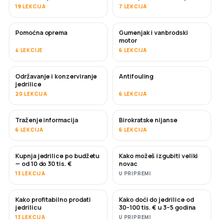
19 LEKCIJA
7 LEKCIJA
Pomoćna oprema
Gumenjak i vanbrodski
motor
4 LEKCIJE
6 LEKCIJA
Održavanje i konzerviranje
Antifouling
USKORO
jedrilice
20 LEKCIJA
6 LEKCIJA
Traženje informacija
Birokratske nijanse
6 LEKCIJA
6 LEKCIJA
Kupnja jedrilice po budžetu
Kako možeš izgubiti veliki
USKORO
USKORO
— od 10 do 30 tis. €
novac
13 LEKCIJA
U PRIPREMI
Kako profitabilno prodati
Kako doći do jedrilice od
NOVO
NOVO
jedrilicu
30–100 tis. € u 3–5 godina
13 LEKCIJA
U PRIPREMI