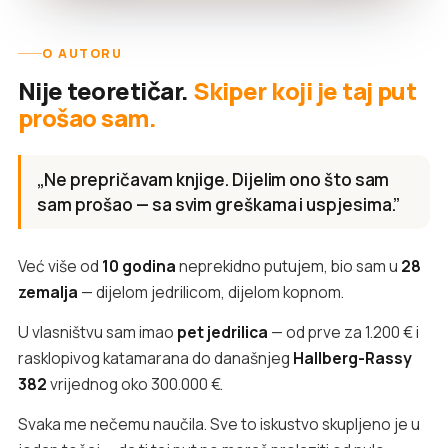
O AUTORU
Nije teoretičar.
Skiper koji je taj put
prošao sam.
„Ne prepričavam knjige. Dijelim ono što sam
sam prošao — sa svim greškama i uspjesima.”
Već više od
10 godina
neprekidno putujem, bio sam u
28
zemalja
— dijelom jedrilicom, dijelom kopnom.
U vlasništvu sam imao
pet jedrilica
— od prve za 1.200 € i
rasklopivog katamarana do današnjeg
Hallberg-Rassy
382
vrijednog oko 300.000 €.
Svaka me nečemu naučila. Sve to iskustvo skupljeno je u