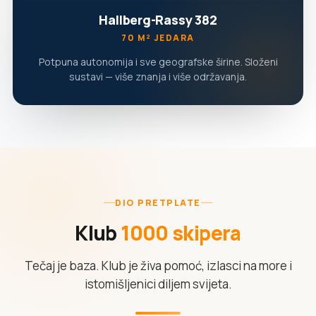
Hallberg-Rassy 382
70 M² JEDARA
Potpuna autonomija i sve geografske širine. Složeni
sustavi — više znanja i više održavanja.
DIO PRETPLATE
Klub
1000 skipera
Tečaj je baza. Klub je živa pomoć, izlasci na more i
istomišljenici diljem svijeta.