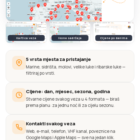
Kartica veza
Ikone sadržaja
Cijene po danima
5 vrsta mjesta za pristajanje
Marine, sidrišta, molovi, velike luke i ribarske luke —
filtriraj po vrsti.
Cijene: dan, mjesec, sezona, godina
Stvarne cijene svakog veza u 4 formata — biraš
prema planu: za jednu noć ili za cijelu sezonu.
Kontakti svakog veza
Web, e-mail, telefon, VHF kanal, poveznice na
Google Maps i Apple Maps — sve na jedan klik.