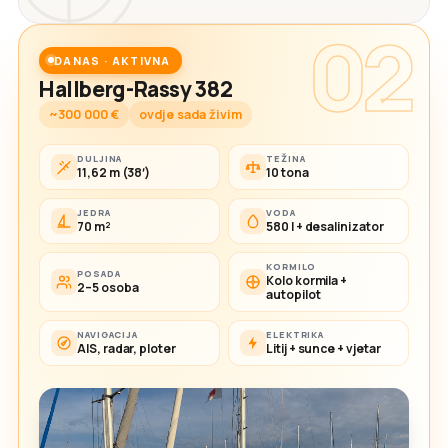
02
DANAS · AKTIVNA
Hallberg-Rassy 382
~300 000 €
ovdje sada živim
DULJINA
TEŽINA
11,62 m (38′)
10 tona
JEDRA
VODA
70 m²
580 l + desalinizator
KORMILO
POSADA
Kolo kormila +
2–5 osoba
autopilot
NAVIGACIJA
ELEKTRIKA
AIS, radar, ploter
Litij + sunce + vjetar