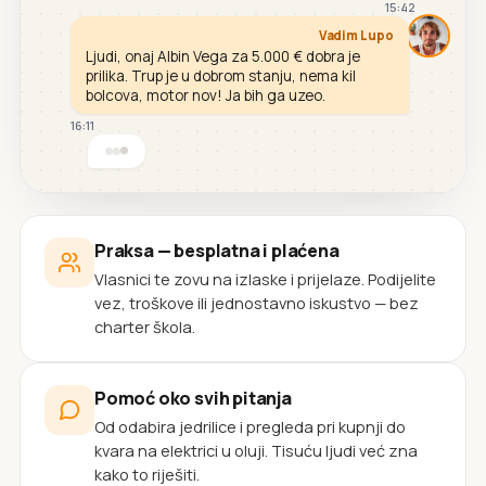
15:42
Vadim Lupo
Ljudi, onaj Albin Vega za 5.000 € dobra je
prilika. Trup je u dobrom stanju, nema kil
bolcova, motor nov! Ja bih ga uzeo.
16:11
Praksa — besplatna i plaćena
Vlasnici te zovu na izlaske i prijelaze. Podijelite
vez, troškove ili jednostavno iskustvo — bez
charter škola.
Pomoć oko svih pitanja
Od odabira jedrilice i pregleda pri kupnji do
kvara na elektrici u oluji. Tisuću ljudi već zna
kako to riješiti.