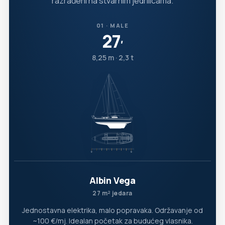
razrađeni na stvarnim jedrilicama.
01 · MALE
27
′
8,25 m · 2,3 t
Albin Vega
27 m² jedara
Jednostavna elektrika, malo popravaka. Održavanje od
~100 €/mj. Idealan početak za budućeg vlasnika.