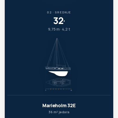
02 · SREDNJE
32
′
9,75 m · 4,2 t
Marieholm 32E
36 m² jedara