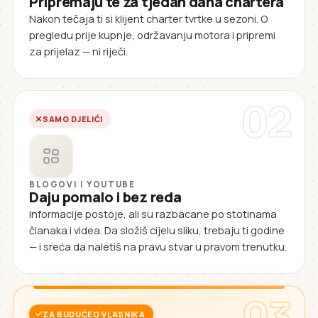
Pripremaju te za tjedan dana chartera
Nakon tečaja ti si klijent charter tvrtke u sezoni. O
pregledu prije kupnje, održavanju motora i pripremi
za prijelaz — ni riječi.
02
SAMO DJELIĆI
BLOGOVI I YOUTUBE
Daju pomalo i bez reda
Informacije postoje, ali su razbacane po stotinama
članaka i videa. Da složiš cijelu sliku, trebaju ti godine
— i sreća da naletiš na pravu stvar u pravom trenutku.
03
ZA BUDUĆEG VLASNIKA