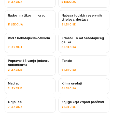
9 LEKCIJA
5 LEKCIJA
Radovi na tikovini i drvu
Nabava i odabir rezervnih
USKORO
dijelova, dostava
11 LEKCIJA
2 LEKCIJE
Rad s nehrđajućim čelikom
Krmeni luk od nehrđajućeg
USKORO
čelika
7 LEKCIJA
6 LEKCIJA
Popravak i šivanje jedara u
Tende
USKORO
radionicama
2 LEKCIJE
6 LEKCIJA
Madraci
Klima uređaji
USKORO
2 LEKCIJE
6 LEKCIJA
Grijalice
Knjige koje vrijedi pročitati
USKORO
USKORO
7 LEKCIJA
4 LEKCIJE