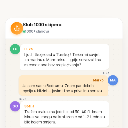
Klub 1000 skipera
1000+ članova
LU
Luka
Ljudi, tko je sad u Turskoj? Treba mi savjet
za marinu u Marmarisu — gdje se vezati na
mjesec dana bez preplaćivanja?
14:23
MA
Marko
Ja sam sad u Bodrumu. Znam par dobrih
opcija u blizini — javim ti se u privatnu poruku.
14:28
SO
Sofija
Tražim praksu na jedrilici od 30–40 ft. Imam
iskustva, mogu na krstarenje od 1–2 tjedna u
bilo kojem smjeru.