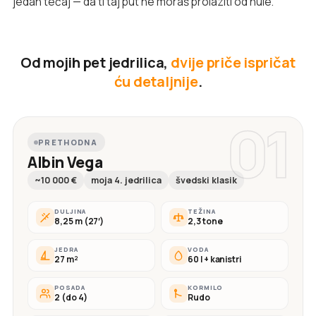
jedan tečaj — da ti taj put ne moraš prolaziti od nule.
Od mojih pet jedrilica,
dvije priče ispričat
ću detaljnije
.
01
PRETHODNA
Albin Vega
~10 000 €
moja 4. jedrilica
švedski klasik
DULJINA
TEŽINA
8,25 m (27′)
2,3 tone
JEDRA
VODA
27 m²
60 l + kanistri
POSADA
KORMILO
2 (do 4)
Rudo