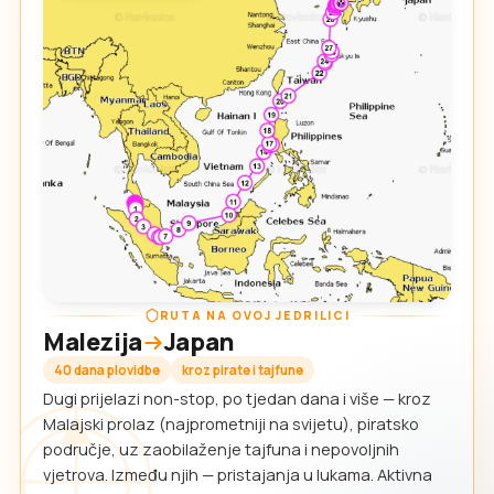
RUTA NA OVOJ JEDRILICI
Malezija
Japan
40 dana plovidbe
kroz pirate i tajfune
Dugi prijelazi non-stop, po tjedan dana i više — kroz
Malajski prolaz (najprometniji na svijetu), piratsko
područje, uz zaobilaženje tajfuna i nepovoljnih
vjetrova. Između njih — pristajanja u lukama. Aktivna