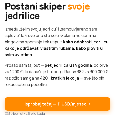
Postani skiper
svoje
jedrilice
Između „želim svoju jedrilicu” i „samouvjereno sam
isplovio” leži sve ono što se u školama ne uči, a na
blogovima spominje tek usput:
kako odabrati jedrilicu,
kako je održavati vlastitim rukama, kako ploviti u
svim uvjetima
.
Prošao sam taj put —
pet jedrilica u 14 godina
, od prve
za 1.200 € do današnje Hallberg-Rassy 382 za 300.000 €. I
razložio sam ga na
420+ kratkih lekcija
— sve što bih
rekao sebi na početku.
Isprobaj tečaj — 11 USD/mjesec
Stripe · otkaži bilo kada