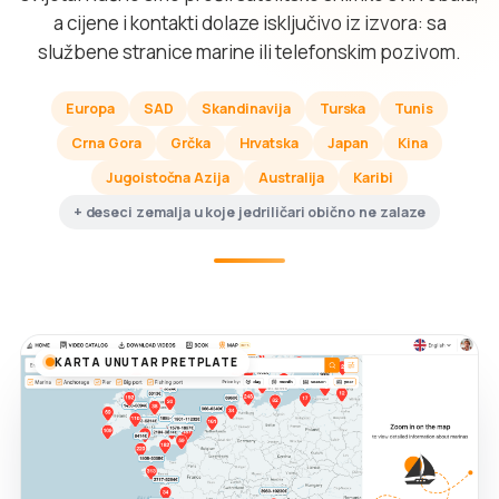
a cijene i kontakti dolaze isključivo iz izvora: sa
službene stranice marine ili telefonskim pozivom.
Europa
SAD
Skandinavija
Turska
Tunis
Crna Gora
Grčka
Hrvatska
Japan
Kina
Jugoistočna Azija
Australija
Karibi
+ deseci zemalja u koje jedriličari obično ne zalaze
KARTA UNUTAR PRETPLATE