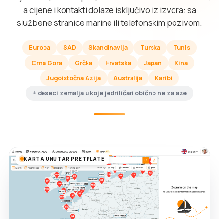
a cijene i kontakti dolaze isključivo iz izvora: sa
službene stranice marine ili telefonskim pozivom.
Europa
SAD
Skandinavija
Turska
Tunis
Crna Gora
Grčka
Hrvatska
Japan
Kina
Jugoistočna Azija
Australija
Karibi
+ deseci zemalja u koje jedriličari obično ne zalaze
KARTA UNUTAR PRETPLATE