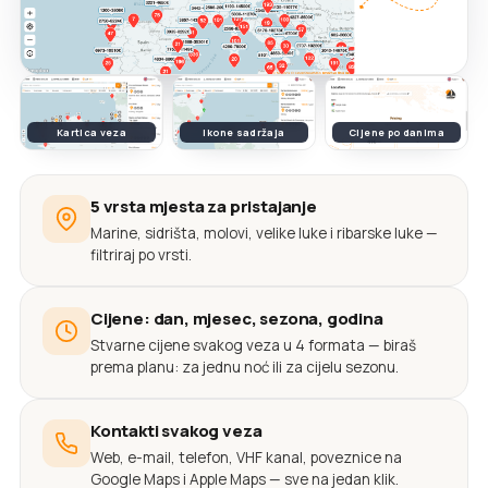
Kartica veza
Ikone sadržaja
Cijene po danima
5 vrsta mjesta za pristajanje
Marine, sidrišta, molovi, velike luke i ribarske luke —
filtriraj po vrsti.
Cijene: dan, mjesec, sezona, godina
Stvarne cijene svakog veza u 4 formata — biraš
prema planu: za jednu noć ili za cijelu sezonu.
Kontakti svakog veza
Web, e-mail, telefon, VHF kanal, poveznice na
Google Maps i Apple Maps — sve na jedan klik.