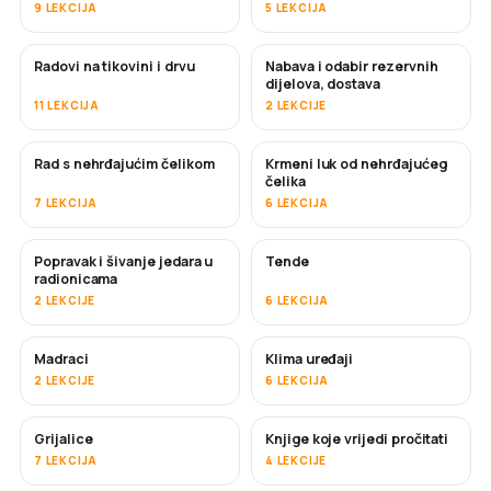
9 LEKCIJA
5 LEKCIJA
Radovi na tikovini i drvu
Nabava i odabir rezervnih
USKORO
dijelova, dostava
11 LEKCIJA
2 LEKCIJE
Rad s nehrđajućim čelikom
Krmeni luk od nehrđajućeg
USKORO
čelika
7 LEKCIJA
6 LEKCIJA
Popravak i šivanje jedara u
Tende
USKORO
radionicama
2 LEKCIJE
6 LEKCIJA
Madraci
Klima uređaji
USKORO
2 LEKCIJE
6 LEKCIJA
Grijalice
Knjige koje vrijedi pročitati
USKORO
USKORO
7 LEKCIJA
4 LEKCIJE