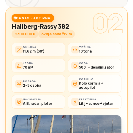
02
DANAS · AKTIVNA
Hallberg-Rassy 382
~300 000 €
ovdje sada živim
DULJINA
TEŽINA
11,62 m (38′)
10 tona
JEDRA
VODA
70 m²
580 l + desalinizator
KORMILO
POSADA
Kolo kormila +
2–5 osoba
autopilot
NAVIGACIJA
ELEKTRIKA
AIS, radar, ploter
Litij + sunce + vjetar