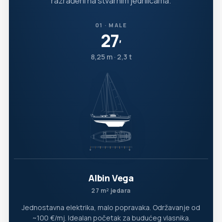
razrađeni na stvarnim jedrilicama.
01 · MALE
27
′
8,25 m · 2,3 t
Albin Vega
27 m² jedara
Jednostavna elektrika, malo popravaka. Održavanje od
~100 €/mj. Idealan početak za budućeg vlasnika.