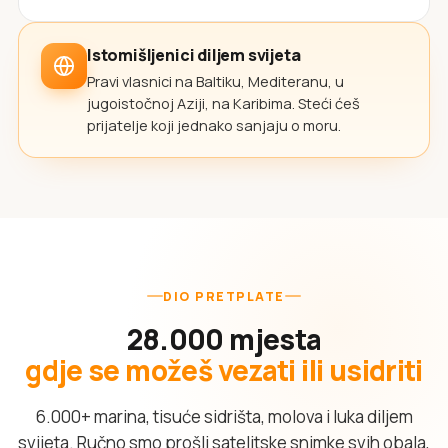
Istomišljenici diljem svijeta
Pravi vlasnici na Baltiku, Mediteranu, u
jugoistočnoj Aziji, na Karibima. Steći ćeš
prijatelje koji jednako sanjaju o moru.
DIO PRETPLATE
28.000 mjesta
gdje se možeš vezati ili usidriti
6.000+ marina, tisuće sidrišta, molova i luka diljem
svijeta. Ručno smo prošli satelitske snimke svih obala,