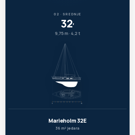
02 · SREDNJE
32
′
9,75 m · 4,2 t
Marieholm 32E
36 m² jedara