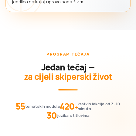
jedrilica na kojoj upravo sada živim.
PROGRAM TEČAJA
Jedan tečaj —
za cijeli skiperski život
55
420
kratkih lekcija od 3–10
+
tematskih modula
minuta
30
jezika s titlovima