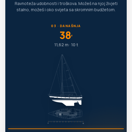
Ravnoteža udobnosti i troškova. Možeš na njoj živjeti
stalno, možeš i oko svijeta sa skromnim budžetom.
03 · DANAŠNJA
38
′
11,62 m · 10 t