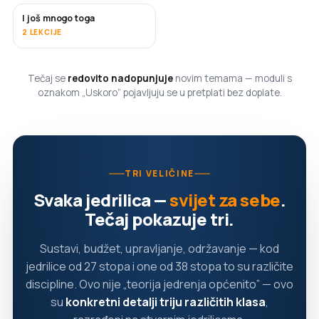
I još mnogo toga
USKORO
2 LEKCIJE
Tečaj se
redovito nadopunjuje
novim temama — moduli s
oznakom „Uskoro” pojavljuju se u pretplati bez doplate.
TRI VELIČINE
Svaka jedrilica —
svijet za sebe
.
Tečaj pokazuje tri.
Sustavi, budžet, upravljanje, održavanje — kod
jedrilice od 27 stopa i one od 38 stopa to su različite
discipline. Ovo nije „teorija jedrenja općenito” — ovo
su
konkretni detalji triju različitih klasa
,