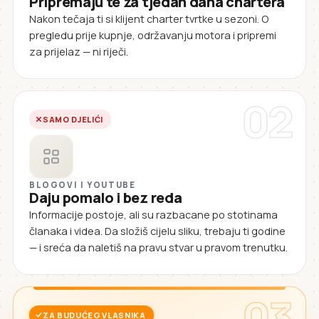
Pripremaju te za tjedan dana chartera
Nakon tečaja ti si klijent charter tvrtke u sezoni. O
pregledu prije kupnje, održavanju motora i pripremi
za prijelaz — ni riječi.
02
SAMO DJELIĆI
BLOGOVI I YOUTUBE
Daju pomalo i bez reda
Informacije postoje, ali su razbacane po stotinama
članaka i videa. Da složiš cijelu sliku, trebaju ti godine
— i sreća da naletiš na pravu stvar u pravom trenutku.
03
ZA BUDUĆEG VLASNIKA