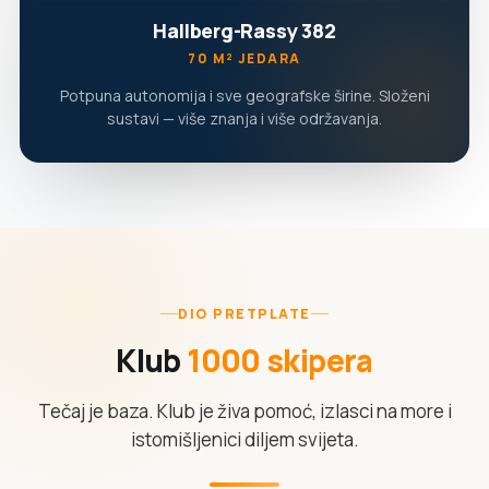
Hallberg-Rassy 382
70 M² JEDARA
Potpuna autonomija i sve geografske širine. Složeni
sustavi — više znanja i više održavanja.
DIO PRETPLATE
Klub
1000 skipera
Tečaj je baza. Klub je živa pomoć, izlasci na more i
istomišljenici diljem svijeta.