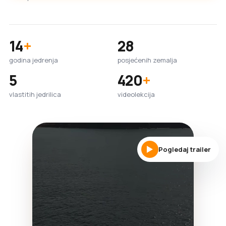
14
+
28
godina jedrenja
posjećenih zemalja
5
420
+
vlastitih jedrilica
videolekcija
Pogledaj trailer