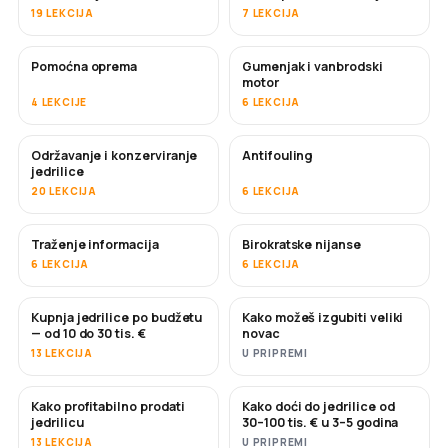
19 LEKCIJA
7 LEKCIJA
Pomoćna oprema
Gumenjak i vanbrodski
motor
4 LEKCIJE
6 LEKCIJA
Održavanje i konzerviranje
Antifouling
USKORO
jedrilice
20 LEKCIJA
6 LEKCIJA
Traženje informacija
Birokratske nijanse
6 LEKCIJA
6 LEKCIJA
Kupnja jedrilice po budžetu
Kako možeš izgubiti veliki
USKORO
USKORO
— od 10 do 30 tis. €
novac
13 LEKCIJA
U PRIPREMI
Kako profitabilno prodati
Kako doći do jedrilice od
NOVO
NOVO
jedrilicu
30–100 tis. € u 3–5 godina
13 LEKCIJA
U PRIPREMI