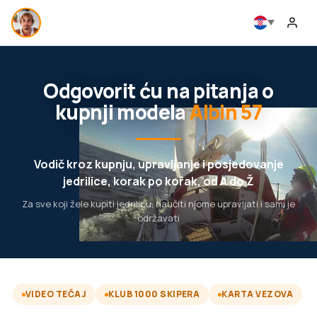
Odgovorit ću na pitanja o
kupnji modela
Albin 57
Vodič kroz kupnju, upravljanje i posjedovanje
jedrilice, korak po korak, od A do Ž
Za sve koji žele kupiti jedrilicu, naučiti njome upravljati i sami je
održavati
VIDEO TEČAJ
KLUB 1000 SKIPERA
KARTA VEZOVA