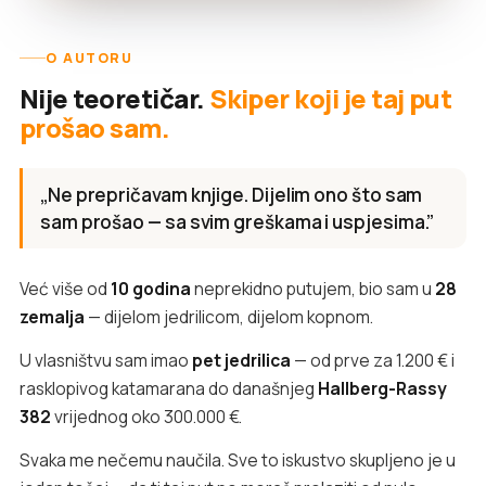
O AUTORU
Nije teoretičar.
Skiper koji je taj put
prošao sam.
„Ne prepričavam knjige. Dijelim ono što sam
sam prošao — sa svim greškama i uspjesima.”
Već više od
10 godina
neprekidno putujem, bio sam u
28
zemalja
— dijelom jedrilicom, dijelom kopnom.
U vlasništvu sam imao
pet jedrilica
— od prve za 1.200 € i
rasklopivog katamarana do današnjeg
Hallberg-Rassy
382
vrijednog oko 300.000 €.
Svaka me nečemu naučila. Sve to iskustvo skupljeno je u