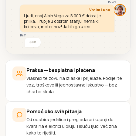
15:42
Vadim Lupo
Ljudi, onaj Albin Vega za 5.000 € dobra je
prilika. Trup je u dobrom stanju, nema kil
bolcova, motor nov! Ja bih ga uzeo.
16:11
Praksa — besplatna i plaćena
Vlasnici te zovu na izlaske i prijelaze. Podijelite
vez, troškove ili jednostavno iskustvo — bez
charter škola.
Pomoć oko svih pitanja
Od odabira jedrilice i pregleda pri kupnji do
kvara na elektrici u oluji. Tisuću ljudi već zna
kako to riješiti.