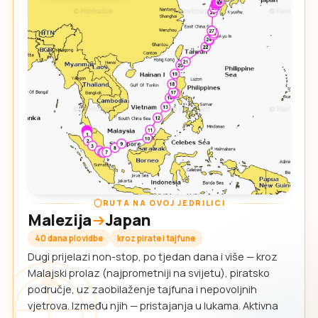
RUTA NA OVOJ JEDRILICI
Malezija
Japan
40 dana plovidbe
kroz pirate i tajfune
Dugi prijelazi non-stop, po tjedan dana i više — kroz
Malajski prolaz (najprometniji na svijetu), piratsko
područje, uz zaobilaženje tajfuna i nepovoljnih
vjetrova. Između njih — pristajanja u lukama. Aktivna