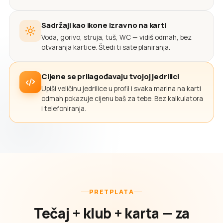
Sadržaji kao ikone izravno na karti
Voda, gorivo, struja, tuš, WC — vidiš odmah, bez
otvaranja kartice. Štedi ti sate planiranja.
Cijene se prilagođavaju tvojoj jedrilici
Upiši veličinu jedrilice u profil i svaka marina na karti
odmah pokazuje cijenu baš za tebe. Bez kalkulatora
i telefoniranja.
PRETPLATA
Tečaj + klub + karta — za