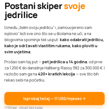
Postani skiper
svoje
jedrilice
Između „želim svoju jedrilicu” i „samouvjereno sam
isplovio” leži sve ono što se u školama ne uči, a na
blogovima spominje tek usput:
kako odabrati jedrilicu,
kako je održavati vlastitim rukama, kako ploviti u
svim uvjetima
.
Prošao sam taj put —
pet jedrilica u 14 godina
, od prve
za 1.200 € do današnje Hallberg-Rassy 382 za 300.000 €. I
razložio sam ga na
420+ kratkih lekcija
— sve što bih
rekao sebi na početku.
Isprobaj tečaj — 11 USD/mjesec
Stripe · otkaži bilo kada