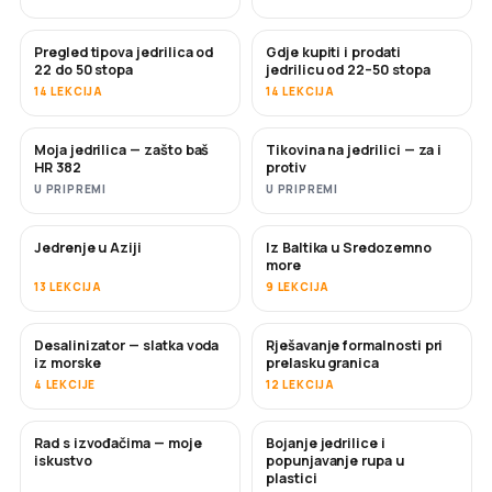
Pregled tipova jedrilica od
Gdje kupiti i prodati
USKORO
USKORO
22 do 50 stopa
jedrilicu od 22–50 stopa
14 LEKCIJA
14 LEKCIJA
Moja jedrilica — zašto baš
Tikovina na jedrilici — za i
USKORO
USKORO
HR 382
protiv
U PRIPREMI
U PRIPREMI
Jedrenje u Aziji
Iz Baltika u Sredozemno
USKORO
USKORO
more
13 LEKCIJA
9 LEKCIJA
Desalinizator — slatka voda
Rješavanje formalnosti pri
USKORO
iz morske
prelasku granica
4 LEKCIJE
12 LEKCIJA
Rad s izvođačima — moje
Bojanje jedrilice i
USKORO
USKORO
iskustvo
popunjavanje rupa u
plastici