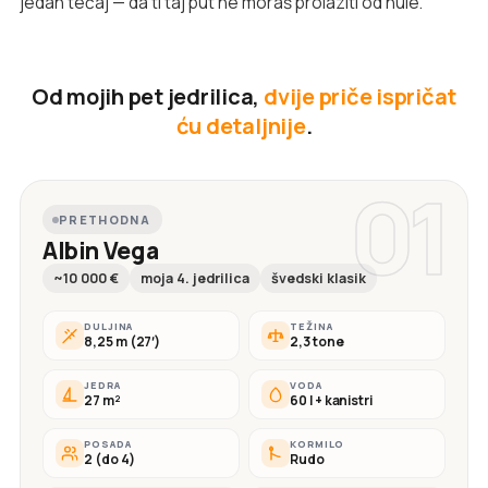
jedan tečaj — da ti taj put ne moraš prolaziti od nule.
Od mojih pet jedrilica,
dvije priče ispričat
ću detaljnije
.
01
PRETHODNA
Albin Vega
~10 000 €
moja 4. jedrilica
švedski klasik
DULJINA
TEŽINA
8,25 m (27′)
2,3 tone
JEDRA
VODA
27 m²
60 l + kanistri
POSADA
KORMILO
2 (do 4)
Rudo