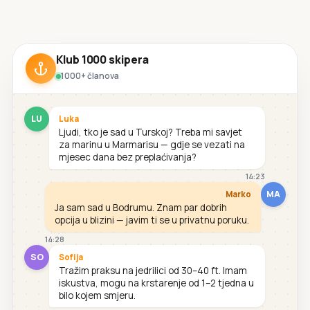
Klub 1000 skipera
1000+ članova
LU
Luka
Ljudi, tko je sad u Turskoj? Treba mi savjet
za marinu u Marmarisu — gdje se vezati na
mjesec dana bez preplaćivanja?
14:23
MA
Marko
Ja sam sad u Bodrumu. Znam par dobrih
opcija u blizini — javim ti se u privatnu poruku.
14:28
SO
Sofija
Tražim praksu na jedrilici od 30–40 ft. Imam
iskustva, mogu na krstarenje od 1–2 tjedna u
bilo kojem smjeru.