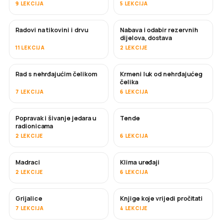
9 LEKCIJA
5 LEKCIJA
Radovi na tikovini i drvu
Nabava i odabir rezervnih
USKORO
dijelova, dostava
11 LEKCIJA
2 LEKCIJE
Rad s nehrđajućim čelikom
Krmeni luk od nehrđajućeg
USKORO
čelika
7 LEKCIJA
6 LEKCIJA
Popravak i šivanje jedara u
Tende
USKORO
radionicama
2 LEKCIJE
6 LEKCIJA
Madraci
Klima uređaji
USKORO
2 LEKCIJE
6 LEKCIJA
Grijalice
Knjige koje vrijedi pročitati
USKORO
USKORO
7 LEKCIJA
4 LEKCIJE