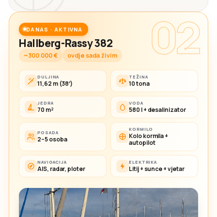
02
DANAS · AKTIVNA
Hallberg-Rassy 382
~300 000 €
ovdje sada živim
DULJINA
TEŽINA
11,62 m (38′)
10 tona
JEDRA
VODA
70 m²
580 l + desalinizator
KORMILO
POSADA
Kolo kormila +
2–5 osoba
autopilot
NAVIGACIJA
ELEKTRIKA
AIS, radar, ploter
Litij + sunce + vjetar