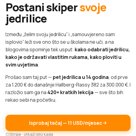
Postani skiper
svoje
jedrilice
Između „želim svoju jedrilicu” i „samouvjereno sam
isplovio” leži sve ono što se u školama ne uči, a na
blogovima spominje tek usput:
kako odabrati jedrilicu,
kako je održavati vlastitim rukama, kako ploviti u
svim uvjetima
.
Prošao sam taj put —
pet jedrilica u 14 godina
, od prve
za 1.200 € do današnje Hallberg-Rassy 382 za 300.000 €. I
razložio sam ga na
420+ kratkih lekcija
— sve što bih
rekao sebi na početku.
Isprobaj tečaj — 11 USD/mjesec
Stripe · otkaži bilo kada