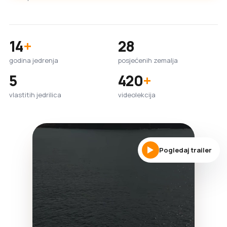
14
+
28
godina jedrenja
posjećenih zemalja
5
420
+
vlastitih jedrilica
videolekcija
Pogledaj trailer