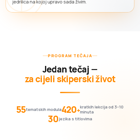
jedrilica na kojoj upravo sada živim.
PROGRAM TEČAJA
Jedan tečaj —
za cijeli skiperski život
55
420
kratkih lekcija od 3–10
+
tematskih modula
minuta
30
jezika s titlovima