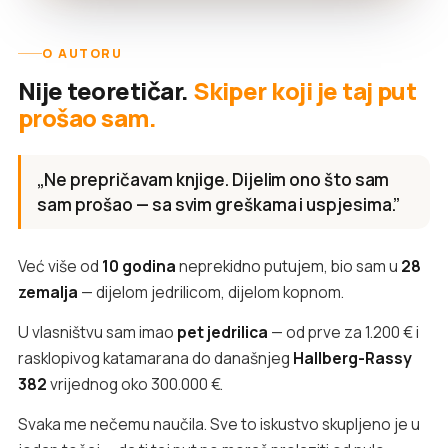
O AUTORU
Nije teoretičar.
Skiper koji je taj put
prošao sam.
„Ne prepričavam knjige. Dijelim ono što sam
sam prošao — sa svim greškama i uspjesima.”
Već više od
10 godina
neprekidno putujem, bio sam u
28
zemalja
— dijelom jedrilicom, dijelom kopnom.
U vlasništvu sam imao
pet jedrilica
— od prve za 1.200 € i
rasklopivog katamarana do današnjeg
Hallberg-Rassy
382
vrijednog oko 300.000 €.
Svaka me nečemu naučila. Sve to iskustvo skupljeno je u