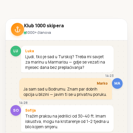
Klub 1000 skipera
1000+ članova
LU
Luka
Ljudi, tko je sad u Turskoj? Treba mi savjet
za marinu u Marmarisu — gdje se vezati na
mjesec dana bez preplaćivanja?
14:23
MA
Marko
Ja sam sad u Bodrumu. Znam par dobrih
opcija u blizini — javim ti se u privatnu poruku.
14:28
SO
Sofija
Tražim praksu na jedrilici od 30–40 ft. Imam
iskustva, mogu na krstarenje od 1–2 tjedna u
bilo kojem smjeru.