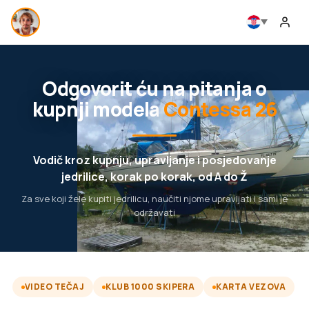
Odgovorit ću na pitanja o
kupnji modela
Contessa 26
Vodič kroz kupnju, upravljanje i posjedovanje
jedrilice, korak po korak, od A do Ž
Za sve koji žele kupiti jedrilicu, naučiti njome upravljati i sami je
održavati
VIDEO TEČAJ
KLUB 1000 SKIPERA
KARTA VEZOVA