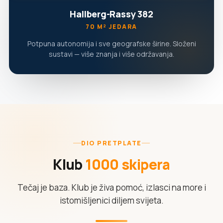
Hallberg-Rassy 382
70 M² JEDARA
Potpuna autonomija i sve geografske širine. Složeni
sustavi — više znanja i više održavanja.
DIO PRETPLATE
Klub
1000 skipera
Tečaj je baza. Klub je živa pomoć, izlasci na more i
istomišljenici diljem svijeta.