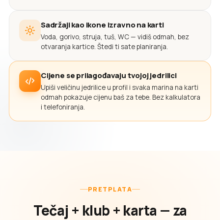
Sadržaji kao ikone izravno na karti
Voda, gorivo, struja, tuš, WC — vidiš odmah, bez
otvaranja kartice. Štedi ti sate planiranja.
Cijene se prilagođavaju tvojoj jedrilici
Upiši veličinu jedrilice u profil i svaka marina na karti
odmah pokazuje cijenu baš za tebe. Bez kalkulatora
i telefoniranja.
PRETPLATA
Tečaj + klub + karta — za