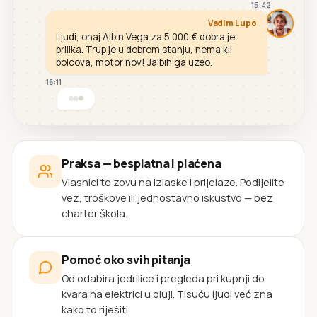
15:42
Vadim Lupo
Ljudi, onaj Albin Vega za 5.000 € dobra je
prilika. Trup je u dobrom stanju, nema kil
bolcova, motor nov! Ja bih ga uzeo.
16:11
Praksa — besplatna i plaćena
Vlasnici te zovu na izlaske i prijelaze. Podijelite
vez, troškove ili jednostavno iskustvo — bez
charter škola.
Pomoć oko svih pitanja
Od odabira jedrilice i pregleda pri kupnji do
kvara na elektrici u oluji. Tisuću ljudi već zna
kako to riješiti.