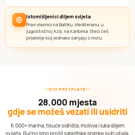
Istomišljenici diljem svijeta
Pravi vlasnici na Baltiku, Mediteranu, u
jugoistočnoj Aziji, na Karibima. Steći ćeš
prijatelje koji jednako sanjaju o moru.
DIO PRETPLATE
28.000 mjesta
gdje se možeš vezati ili usidriti
6.000+ marina, tisuće sidrišta, molova i luka diljem
svijeta. Ručno smo prošli satelitske snimke svih obala,