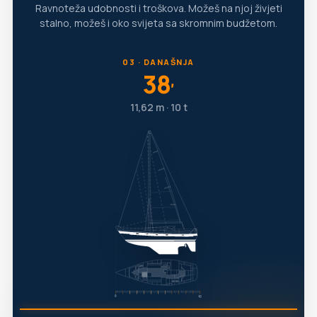
Ravnoteža udobnosti i troškova. Možeš na njoj živjeti
stalno, možeš i oko svijeta sa skromnim budžetom.
03 · DANAŠNJA
38
′
11,62 m · 10 t