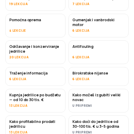
19 LEKCIJA
7 LEKCIJA
Pomoćna oprema
Gumenjak i vanbrodski
motor
4 LEKCIJE
6 LEKCIJA
Održavanje i konzerviranje
Antifouling
USKORO
jedrilice
20 LEKCIJA
6 LEKCIJA
Traženje informacija
Birokratske nijanse
6 LEKCIJA
6 LEKCIJA
Kupnja jedrilice po budžetu
Kako možeš izgubiti veliki
USKORO
USKORO
— od 10 do 30 tis. €
novac
13 LEKCIJA
U PRIPREMI
Kako profitabilno prodati
Kako doći do jedrilice od
NOVO
NOVO
jedrilicu
30–100 tis. € u 3–5 godina
13 LEKCIJA
U PRIPREMI