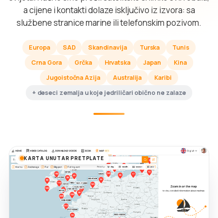
a cijene i kontakti dolaze isključivo iz izvora: sa
službene stranice marine ili telefonskim pozivom.
Europa
SAD
Skandinavija
Turska
Tunis
Crna Gora
Grčka
Hrvatska
Japan
Kina
Jugoistočna Azija
Australija
Karibi
+ deseci zemalja u koje jedriličari obično ne zalaze
KARTA UNUTAR PRETPLATE