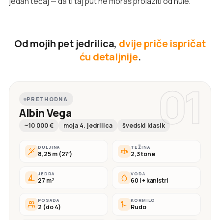
jedan tečaj — da ti taj put ne moraš prolaziti od nule.
Od mojih pet jedrilica,
dvije priče ispričat
ću detaljnije
.
01
PRETHODNA
Albin Vega
~10 000 €
moja 4. jedrilica
švedski klasik
DULJINA
TEŽINA
8,25 m (27′)
2,3 tone
JEDRA
VODA
27 m²
60 l + kanistri
POSADA
KORMILO
2 (do 4)
Rudo