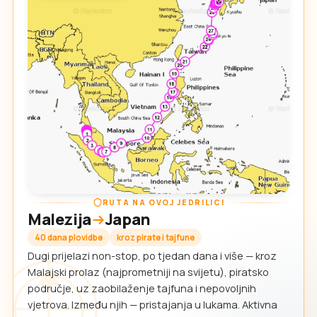
RUTA NA OVOJ JEDRILICI
Malezija
Japan
40 dana plovidbe
kroz pirate i tajfune
Dugi prijelazi non-stop, po tjedan dana i više — kroz
Malajski prolaz (najprometniji na svijetu), piratsko
područje, uz zaobilaženje tajfuna i nepovoljnih
vjetrova. Između njih — pristajanja u lukama. Aktivna