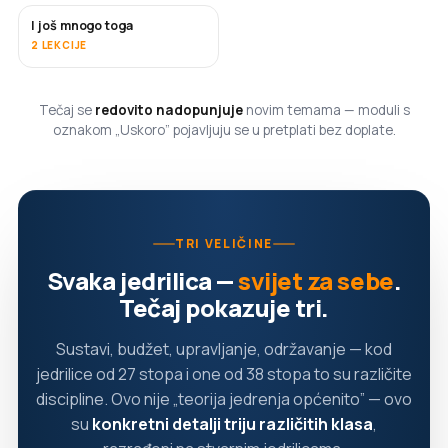
I još mnogo toga
USKORO
2 LEKCIJE
Tečaj se
redovito nadopunjuje
novim temama — moduli s
oznakom „Uskoro” pojavljuju se u pretplati bez doplate.
TRI VELIČINE
Svaka jedrilica —
svijet za sebe
.
Tečaj pokazuje tri.
Sustavi, budžet, upravljanje, održavanje — kod
jedrilice od 27 stopa i one od 38 stopa to su različite
discipline. Ovo nije „teorija jedrenja općenito” — ovo
su
konkretni detalji triju različitih klasa
,