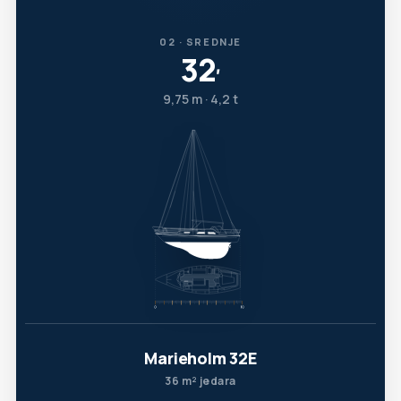
02 · SREDNJE
32
′
9,75 m · 4,2 t
Marieholm 32E
36 m² jedara