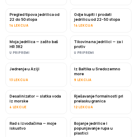
Pregled tipova jedrilica od
Gdje kupiti i prodati
USKORO
USKORO
22 do 50 stopa
jedrilicu od 22–50 stopa
14 LEKCIJA
14 LEKCIJA
Moja jedrilica — zašto baš
Tikovina na jedrilici — za i
USKORO
USKORO
HR 382
protiv
U PRIPREMI
U PRIPREMI
Jedrenje u Aziji
Iz Baltika u Sredozemno
USKORO
USKORO
more
13 LEKCIJA
9 LEKCIJA
Desalinizator — slatka voda
Rješavanje formalnosti pri
USKORO
iz morske
prelasku granica
4 LEKCIJE
12 LEKCIJA
Rad s izvođačima — moje
Bojanje jedrilice i
USKORO
USKORO
iskustvo
popunjavanje rupa u
plastici