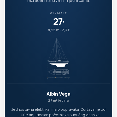
razrađeni na stvarnim jedrilicama.
01 · MALE
27
′
8,25 m · 2,3 t
Albin Vega
27 m² jedara
Jednostavna elektrika, malo popravaka. Održavanje od
~100 €/mj. Idealan početak za budućeg vlasnika.