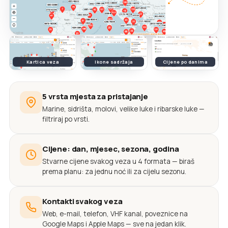
Kartica veza
Ikone sadržaja
Cijene po danima
5 vrsta mjesta za pristajanje
Marine, sidrišta, molovi, velike luke i ribarske luke —
filtriraj po vrsti.
Cijene: dan, mjesec, sezona, godina
Stvarne cijene svakog veza u 4 formata — biraš
prema planu: za jednu noć ili za cijelu sezonu.
Kontakti svakog veza
Web, e-mail, telefon, VHF kanal, poveznice na
Google Maps i Apple Maps — sve na jedan klik.