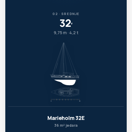
02 · SREDNJE
32
′
9,75 m · 4,2 t
Marieholm 32E
36 m² jedara