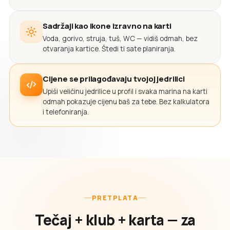
Sadržaji kao ikone izravno na karti
Voda, gorivo, struja, tuš, WC — vidiš odmah, bez
otvaranja kartice. Štedi ti sate planiranja.
Cijene se prilagođavaju tvojoj jedrilici
Upiši veličinu jedrilice u profil i svaka marina na karti
odmah pokazuje cijenu baš za tebe. Bez kalkulatora
i telefoniranja.
PRETPLATA
Tečaj + klub + karta — za