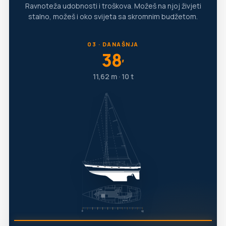
Ravnoteža udobnosti i troškova. Možeš na njoj živjeti
stalno, možeš i oko svijeta sa skromnim budžetom.
03 · DANAŠNJA
38
′
11,62 m · 10 t