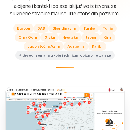
a cijene i kontakti dolaze isključivo iz izvora: sa
službene stranice marine ili telefonskim pozivom.
Europa
SAD
Skandinavija
Turska
Tunis
Crna Gora
Grčka
Hrvatska
Japan
Kina
Jugoistočna Azija
Australija
Karibi
+ deseci zemalja u koje jedriličari obično ne zalaze
KARTA UNUTAR PRETPLATE