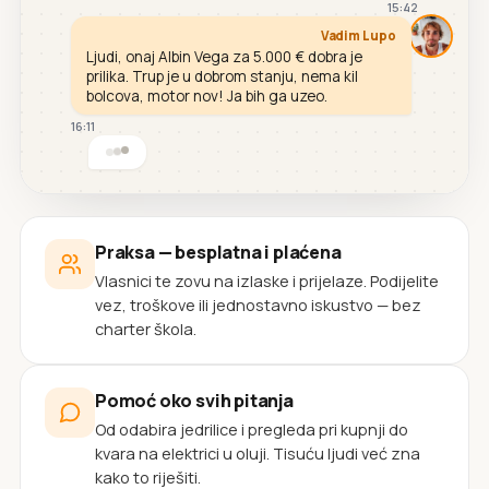
15:42
Vadim Lupo
Ljudi, onaj Albin Vega za 5.000 € dobra je
prilika. Trup je u dobrom stanju, nema kil
bolcova, motor nov! Ja bih ga uzeo.
16:11
Praksa — besplatna i plaćena
Vlasnici te zovu na izlaske i prijelaze. Podijelite
vez, troškove ili jednostavno iskustvo — bez
charter škola.
Pomoć oko svih pitanja
Od odabira jedrilice i pregleda pri kupnji do
kvara na elektrici u oluji. Tisuću ljudi već zna
kako to riješiti.