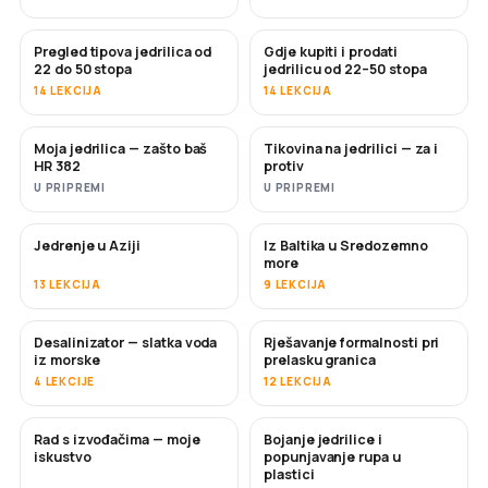
Pregled tipova jedrilica od
Gdje kupiti i prodati
USKORO
USKORO
22 do 50 stopa
jedrilicu od 22–50 stopa
14 LEKCIJA
14 LEKCIJA
Moja jedrilica — zašto baš
Tikovina na jedrilici — za i
USKORO
USKORO
HR 382
protiv
U PRIPREMI
U PRIPREMI
Jedrenje u Aziji
Iz Baltika u Sredozemno
USKORO
USKORO
more
13 LEKCIJA
9 LEKCIJA
Desalinizator — slatka voda
Rješavanje formalnosti pri
USKORO
iz morske
prelasku granica
4 LEKCIJE
12 LEKCIJA
Rad s izvođačima — moje
Bojanje jedrilice i
USKORO
USKORO
iskustvo
popunjavanje rupa u
plastici