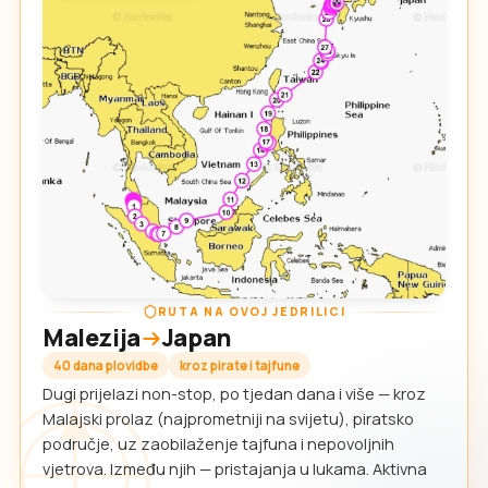
RUTA NA OVOJ JEDRILICI
Malezija
Japan
40 dana plovidbe
kroz pirate i tajfune
Dugi prijelazi non-stop, po tjedan dana i više — kroz
Malajski prolaz (najprometniji na svijetu), piratsko
područje, uz zaobilaženje tajfuna i nepovoljnih
vjetrova. Između njih — pristajanja u lukama. Aktivna