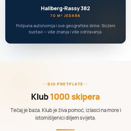
Hallberg-Rassy 382
70 M² JEDARA
Potpuna autonomija i sve geografske širine. Složeni
sustavi — više znanja i više održavanja.
DIO PRETPLATE
Klub
1000 skipera
Tečaj je baza. Klub je živa pomoć, izlasci na more i
istomišljenici diljem svijeta.