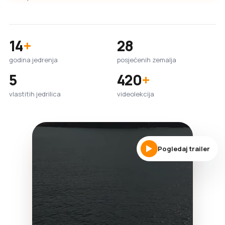
14
+
28
godina jedrenja
posjećenih zemalja
5
420
+
vlastitih jedrilica
videolekcija
Pogledaj trailer