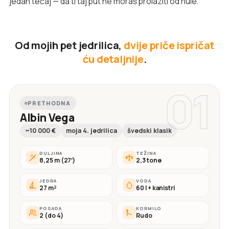
jedan tečaj — da ti taj put ne moraš prolaziti od nule.
Od mojih pet jedrilica,
dvije priče ispričat
ću detaljnije
.
01
PRETHODNA
Albin Vega
~10 000 €
moja 4. jedrilica
švedski klasik
DULJINA
TEŽINA
8,25 m (27′)
2,3 tone
JEDRA
VODA
27 m²
60 l + kanistri
POSADA
KORMILO
2 (do 4)
Rudo