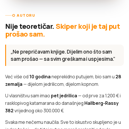
O AUTORU
Nije teoretičar.
Skiper koji je taj put
prošao sam.
„Ne prepričavam knjige. Dijelim ono što sam
sam prošao — sa svim greškama i uspjesima.”
Već više od
10 godina
neprekidno putujem, bio sam u
28
zemalja
— dijelom jedrilicom, dijelom kopnom.
U vlasništvu sam imao
pet jedrilica
— od prve za 1.200 € i
rasklopivog katamarana do današnjeg
Hallberg-Rassy
382
vrijednog oko 300.000 €.
Svaka me nečemu naučila. Sve to iskustvo skupljeno je u