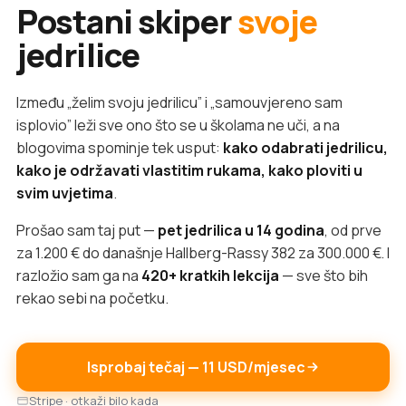
Postani skiper
svoje
jedrilice
Između „želim svoju jedrilicu” i „samouvjereno sam
isplovio” leži sve ono što se u školama ne uči, a na
blogovima spominje tek usput:
kako odabrati jedrilicu,
kako je održavati vlastitim rukama, kako ploviti u
svim uvjetima
.
Prošao sam taj put —
pet jedrilica u 14 godina
, od prve
za 1.200 € do današnje Hallberg-Rassy 382 za 300.000 €. I
razložio sam ga na
420+ kratkih lekcija
— sve što bih
rekao sebi na početku.
Isprobaj tečaj — 11 USD/mjesec
Stripe · otkaži bilo kada