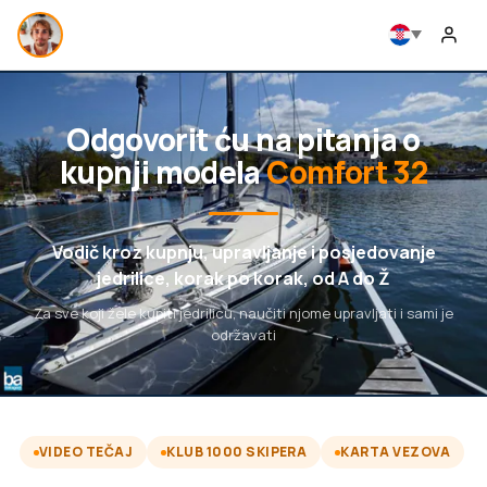
Odgovorit ću na pitanja o
kupnji modela
Comfort 32
Vodič kroz kupnju, upravljanje i posjedovanje
jedrilice, korak po korak, od A do Ž
Za sve koji žele kupiti jedrilicu, naučiti njome upravljati i sami je
održavati
VIDEO TEČAJ
KLUB 1000 SKIPERA
KARTA VEZOVA