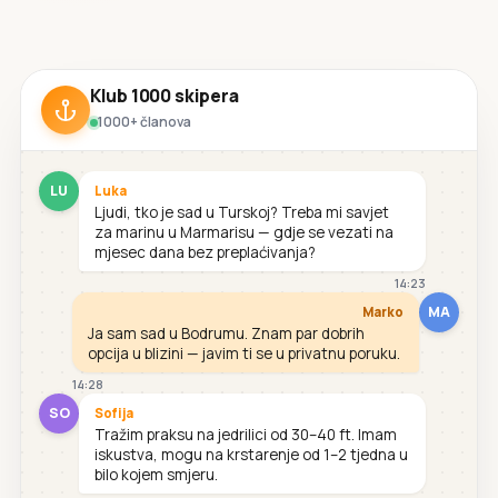
Klub 1000 skipera
1000+ članova
LU
Luka
Ljudi, tko je sad u Turskoj? Treba mi savjet
za marinu u Marmarisu — gdje se vezati na
mjesec dana bez preplaćivanja?
14:23
MA
Marko
Ja sam sad u Bodrumu. Znam par dobrih
opcija u blizini — javim ti se u privatnu poruku.
14:28
SO
Sofija
Tražim praksu na jedrilici od 30–40 ft. Imam
iskustva, mogu na krstarenje od 1–2 tjedna u
bilo kojem smjeru.