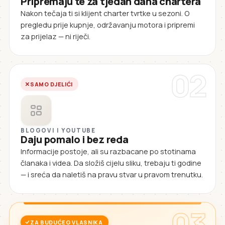
Pripremaju te za tjedan dana chartera
Nakon tečaja ti si klijent charter tvrtke u sezoni. O
pregledu prije kupnje, održavanju motora i pripremi
za prijelaz — ni riječi.
02
SAMO DJELIĆI
BLOGOVI I YOUTUBE
Daju pomalo i bez reda
Informacije postoje, ali su razbacane po stotinama
članaka i videa. Da složiš cijelu sliku, trebaju ti godine
— i sreća da naletiš na pravu stvar u pravom trenutku.
03
ZA BUDUĆEG VLASNIKA