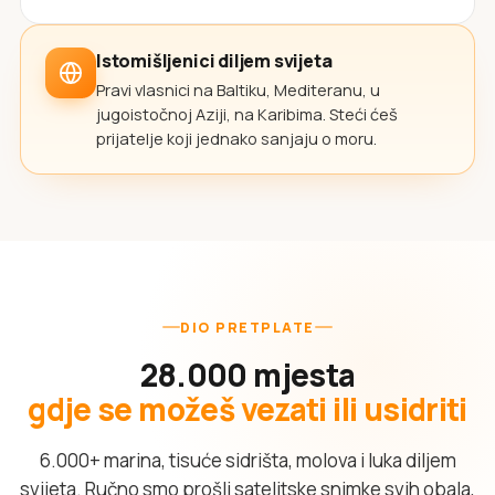
Istomišljenici diljem svijeta
Pravi vlasnici na Baltiku, Mediteranu, u
jugoistočnoj Aziji, na Karibima. Steći ćeš
prijatelje koji jednako sanjaju o moru.
DIO PRETPLATE
28.000 mjesta
gdje se možeš vezati ili usidriti
6.000+ marina, tisuće sidrišta, molova i luka diljem
svijeta. Ručno smo prošli satelitske snimke svih obala,