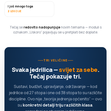
I još mnogo toga
USKORO
2 LEKCIJE
Tečaj se
redovito nadopunjuje
novim temama — moduli s
oznakom „Uskoro” pojavljuju se u pretplati bez doplate.
TRI VELIČINE
Svaka jedrilica —
svijet za sebe
.
Tečaj pokazuje tri.
Sustavi, budžet, upravljanje, održavanje — kod
jedrilice od 27 stopa i one od 38 stopa to su različite
discipline. Ovo nije „teorija jedrenja općenito” — ovo
su
konkretni detalji triju različitih klasa
,