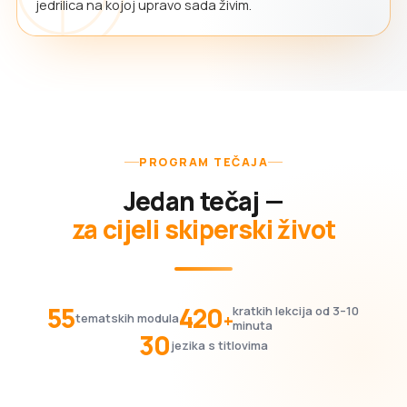
jedrilica na kojoj upravo sada živim.
PROGRAM TEČAJA
Jedan tečaj —
za cijeli skiperski život
55
420
kratkih lekcija od 3–10
+
tematskih modula
minuta
30
jezika s titlovima