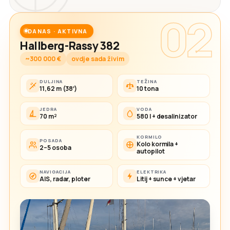
02
DANAS · AKTIVNA
Hallberg-Rassy 382
~300 000 €
ovdje sada živim
DULJINA
TEŽINA
11,62 m (38′)
10 tona
JEDRA
VODA
70 m²
580 l + desalinizator
KORMILO
POSADA
Kolo kormila +
2–5 osoba
autopilot
NAVIGACIJA
ELEKTRIKA
AIS, radar, ploter
Litij + sunce + vjetar