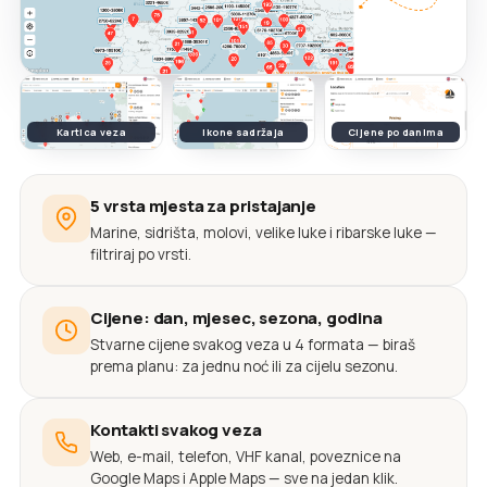
Kartica veza
Ikone sadržaja
Cijene po danima
5 vrsta mjesta za pristajanje
Marine, sidrišta, molovi, velike luke i ribarske luke —
filtriraj po vrsti.
Cijene: dan, mjesec, sezona, godina
Stvarne cijene svakog veza u 4 formata — biraš
prema planu: za jednu noć ili za cijelu sezonu.
Kontakti svakog veza
Web, e-mail, telefon, VHF kanal, poveznice na
Google Maps i Apple Maps — sve na jedan klik.