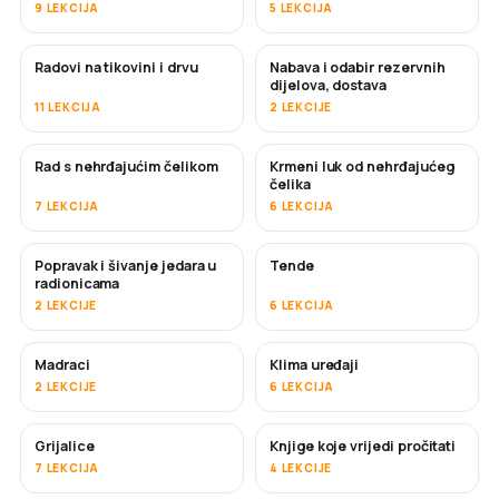
9 LEKCIJA
5 LEKCIJA
Radovi na tikovini i drvu
Nabava i odabir rezervnih
USKORO
dijelova, dostava
11 LEKCIJA
2 LEKCIJE
Rad s nehrđajućim čelikom
Krmeni luk od nehrđajućeg
USKORO
čelika
7 LEKCIJA
6 LEKCIJA
Popravak i šivanje jedara u
Tende
USKORO
radionicama
2 LEKCIJE
6 LEKCIJA
Madraci
Klima uređaji
USKORO
2 LEKCIJE
6 LEKCIJA
Grijalice
Knjige koje vrijedi pročitati
USKORO
USKORO
7 LEKCIJA
4 LEKCIJE