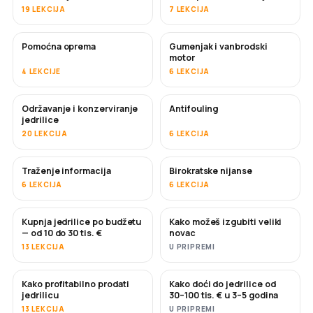
19 LEKCIJA
7 LEKCIJA
Pomoćna oprema
Gumenjak i vanbrodski
motor
4 LEKCIJE
6 LEKCIJA
Održavanje i konzerviranje
Antifouling
USKORO
jedrilice
20 LEKCIJA
6 LEKCIJA
Traženje informacija
Birokratske nijanse
6 LEKCIJA
6 LEKCIJA
Kupnja jedrilice po budžetu
Kako možeš izgubiti veliki
USKORO
USKORO
— od 10 do 30 tis. €
novac
13 LEKCIJA
U PRIPREMI
Kako profitabilno prodati
Kako doći do jedrilice od
NOVO
NOVO
jedrilicu
30–100 tis. € u 3–5 godina
13 LEKCIJA
U PRIPREMI