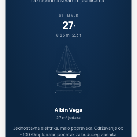
razrađeni na stvarnim jedrilicama.
01 · MALE
27
′
8,25 m · 2,3 t
Albin Vega
27 m² jedara
Jednostavna elektrika, malo popravaka. Održavanje od
~100 €/mj. Idealan početak za budućeg vlasnika.