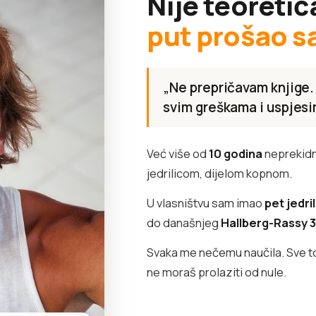
Nije teoretič
put prošao s
„Ne prepričavam knjige.
svim greškama i uspjesi
Već više od
10 godina
neprekidn
jedrilicom, dijelom kopnom.
U vlasništvu sam imao
pet jedri
do današnjeg
Hallberg-Rassy 
Svaka me nečemu naučila. Sve to 
ne moraš prolaziti od nule.