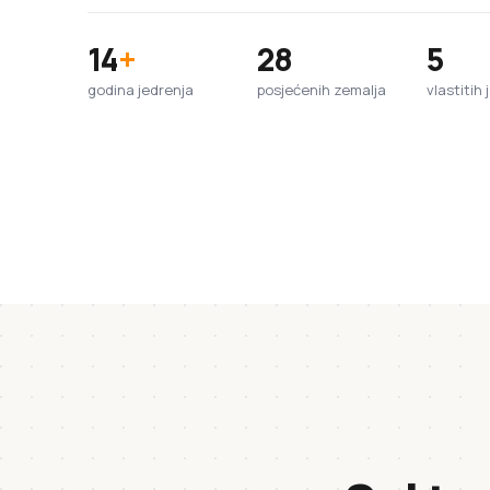
14
+
28
5
godina jedrenja
posjećenih zemalja
vlastitih 