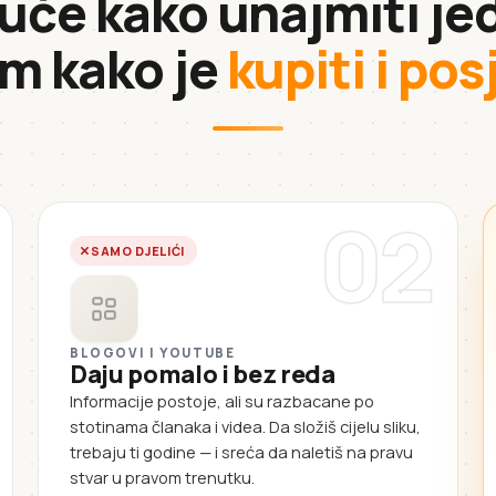
 uče kako unajmiti jed
im kako je
kupiti i po
02
SAMO DJELIĆI
BLOGOVI I YOUTUBE
Daju pomalo i bez reda
Informacije postoje, ali su razbacane po
stotinama članaka i videa. Da složiš cijelu sliku,
trebaju ti godine — i sreća da naletiš na pravu
stvar u pravom trenutku.