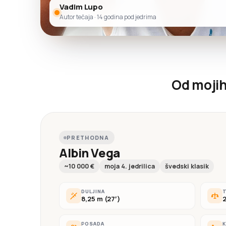
Vadim Lupo
Autor tečaja · 14 godina pod jedrima
Od mojih 
PRETHODNA
Albin Vega
~10 000 €
moja 4. jedrilica
švedski klasik
DULJINA
T
8,25 m (27′)
2
POSADA