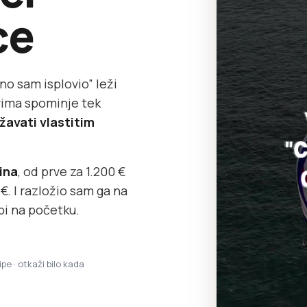
ce
no sam isplovio” leži
ovima spominje tek
žavati vlastitim
dina
, od prve za 1.200 €
. I razložio sam ga na
bi na početku.
ipe · otkaži bilo kada