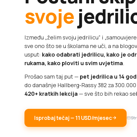
svoje
jedrili
Između „želim svoju jedrilicu” i „samouvjere
sve ono što se u školama ne uči, a na blog
usput:
kako odabrati jedrilicu, kako je odr
rukama, kako ploviti u svim uvjetima
.
Prošao sam taj put —
pet jedrilica u 14 go
do današnje Hallberg-Rassy 382 za 300.000 €
420+ kratkih lekcija
— sve što bih rekao se
Isprobaj tečaj — 11 USD/mjesec
Str