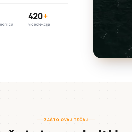
420
+
jedrilica
videolekcija
ZAŠTO OVAJ TEČAJ