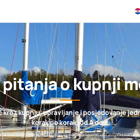
 pitanja o kupnji 
 kroz kupnju, upravljanje i posjedovanje jedr
korak po korak, od A do Ž
Za sve koji žele kupiti jedrilicu, naučiti njome upravljati i sami je