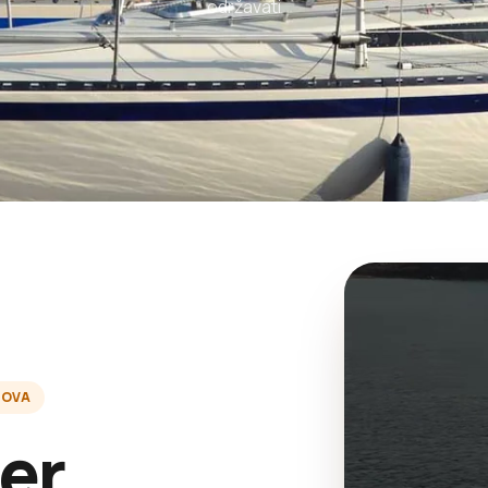
održavati
ZOVA
er