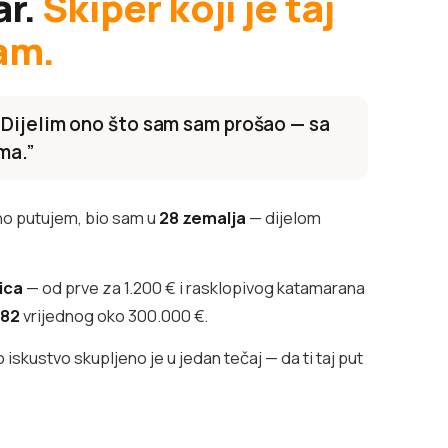
ar.
Skiper koji je taj
am.
 Dijelim ono što sam sam prošao — sa
ma.”
o putujem, bio sam u
28 zemalja
— dijelom
lica
— od prve za 1.200 € i rasklopivog katamarana
382
vrijednog oko 300.000 €.
iskustvo skupljeno je u jedan tečaj — da ti taj put