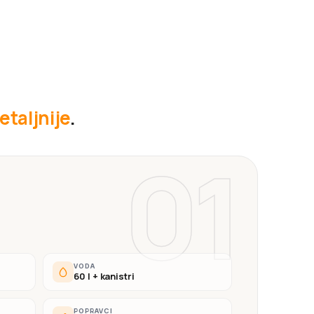
etaljnije
.
01
VODA
60 l + kanistri
POPRAVCI