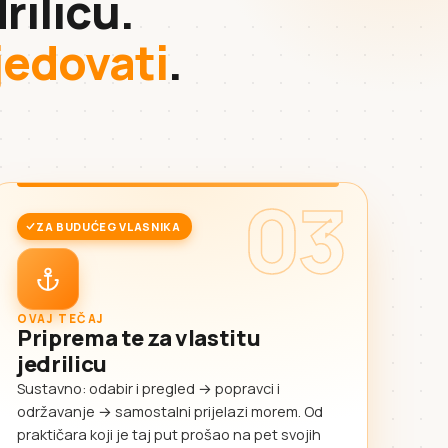
rilicu.
sjedovati
.
03
ZA BUDUĆEG VLASNIKA
OVAJ TEČAJ
Priprema te za vlastitu
jedrilicu
Sustavno: odabir i pregled → popravci i
održavanje → samostalni prijelazi morem. Od
praktičara koji je taj put prošao na pet svojih