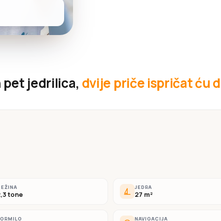
pet jedrilica,
dvije priče ispričat ću d
EŽINA
JEDRA
,3 tone
27 m²
KORMILO
NAVIGACIJA