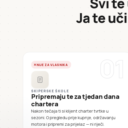
Svi te
Ja te uč
01
NIJE ZA VLASNIKA
SKIPERSKE ŠKOLE
Pripremaju te za tjedan dana
chartera
Nakon tečaja ti si klijent charter tvrtke u
sezoni. O pregledu prije kupnje, održavanju
motora i pripremi za prijelaz — ni riječi.