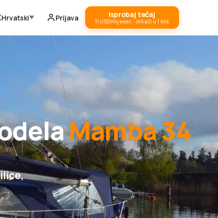
Isprobaj tečaj
Hrvatski
Prijava
11 USD/mjesec · otkaži u 1 klik
modela
Mamba 34
ilice,