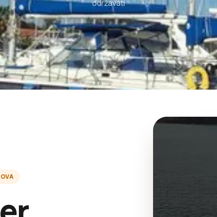
održavati
ZOVA
er