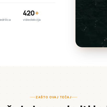
420
+
jedrilica
videolekcija
ZAŠTO OVAJ TEČAJ