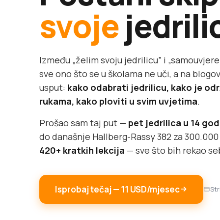
svoje
jedrili
Između „želim svoju jedrilicu” i „samouvjere
sve ono što se u školama ne uči, a na blog
usput:
kako odabrati jedrilicu, kako je odr
rukama, kako ploviti u svim uvjetima
.
Prošao sam taj put —
pet jedrilica u 14 go
do današnje Hallberg-Rassy 382 za 300.000 €
420+ kratkih lekcija
— sve što bih rekao se
Isprobaj tečaj — 11 USD/mjesec
Str