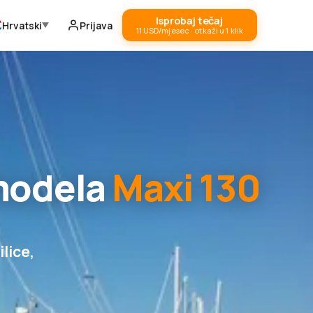
Isprobaj tečaj
Hrvatski
Prijava
11 USD/mjesec · otkaži u 1 klik
 modela
Maxi 130
ilice,