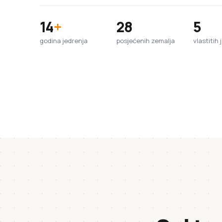
14
+
28
5
godina jedrenja
posjećenih zemalja
vlastitih 