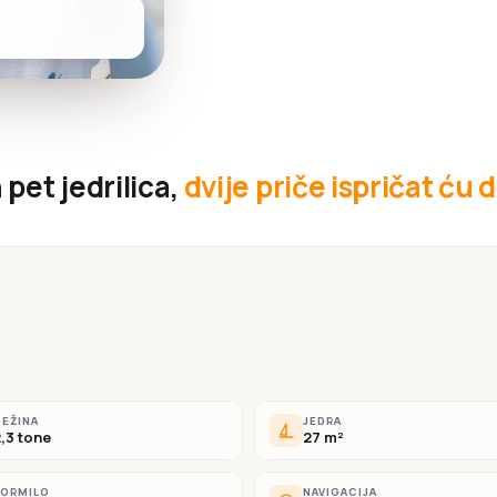
pet jedrilica,
dvije priče ispričat ću d
EŽINA
JEDRA
,3 tone
27 m²
KORMILO
NAVIGACIJA