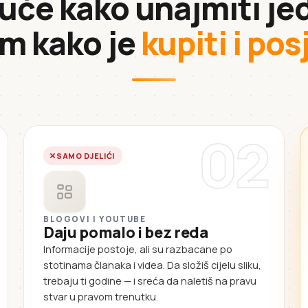
 uče kako unajmiti jed
im kako je
kupiti i po
02
SAMO DJELIĆI
BLOGOVI I YOUTUBE
Daju pomalo i bez reda
Informacije postoje, ali su razbacane po
stotinama članaka i videa. Da složiš cijelu sliku,
trebaju ti godine — i sreća da naletiš na pravu
stvar u pravom trenutku.