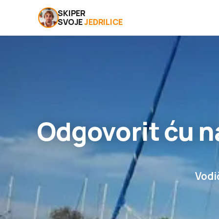
SKIPER
SVOJE
JEDRILICE
Odgovorit ću n
Vodič