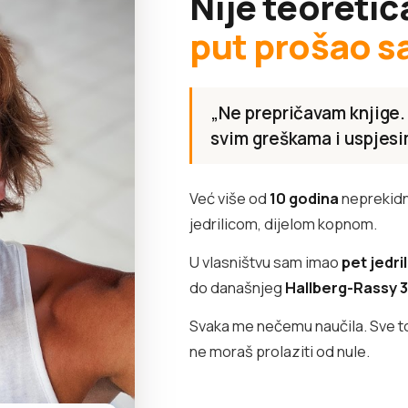
Nije teoretič
put prošao s
„Ne prepričavam knjige.
svim greškama i uspjesi
Već više od
10 godina
neprekidn
jedrilicom, dijelom kopnom.
U vlasništvu sam imao
pet jedri
do današnjeg
Hallberg-Rassy 
Svaka me nečemu naučila. Sve to 
ne moraš prolaziti od nule.