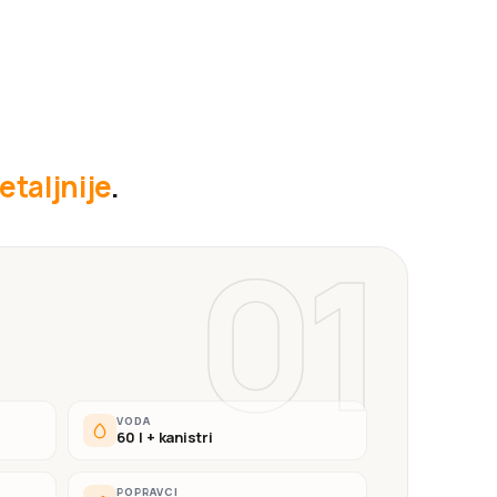
etaljnije
.
01
VODA
60 l + kanistri
POPRAVCI