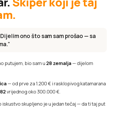
ar.
Skiper koji je taj
am.
 Dijelim ono što sam sam prošao — sa
ma.”
o putujem, bio sam u
28 zemalja
— dijelom
lica
— od prve za 1.200 € i rasklopivog katamarana
382
vrijednog oko 300.000 €.
iskustvo skupljeno je u jedan tečaj — da ti taj put