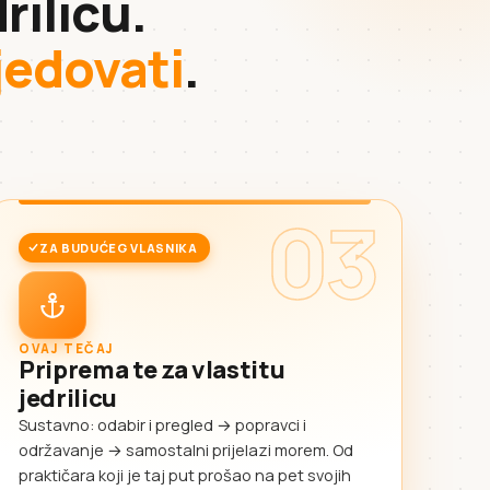
rilicu.
sjedovati
.
03
ZA BUDUĆEG VLASNIKA
OVAJ TEČAJ
Priprema te za vlastitu
jedrilicu
Sustavno: odabir i pregled → popravci i
održavanje → samostalni prijelazi morem. Od
praktičara koji je taj put prošao na pet svojih