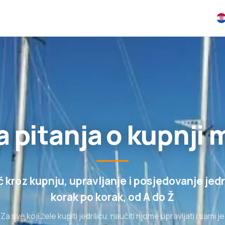
a pitanja o kupnji
 kroz kupnju, upravljanje i posjedovanje jedr
korak po korak, od A do Ž
Za sve koji žele kupiti jedrilicu, naučiti njome upravljati i sami je