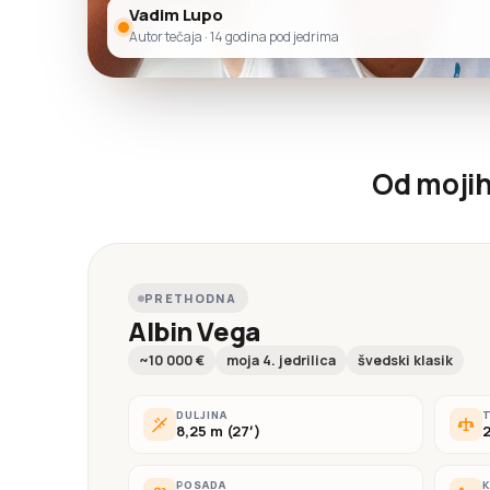
Vadim Lupo
Autor tečaja · 14 godina pod jedrima
Od mojih 
PRETHODNA
Albin Vega
~10 000 €
moja 4. jedrilica
švedski klasik
DULJINA
T
8,25 m (27′)
2
POSADA