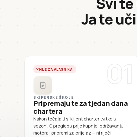
Svi te
Ja te uč
01
NIJE ZA VLASNIKA
SKIPERSKE ŠKOLE
Pripremaju te za tjedan dana
chartera
Nakon tečaja ti si klijent charter tvrtke u
sezoni. O pregledu prije kupnje, održavanju
motora i pripremi za prijelaz — ni riječi.