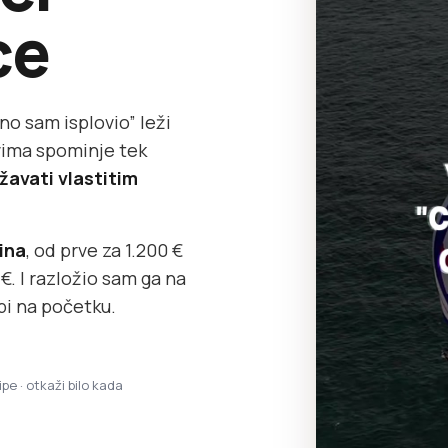
ce
no sam isplovio” leži
ovima spominje tek
žavati vlastitim
dina
, od prve za 1.200 €
. I razložio sam ga na
bi na početku.
ipe · otkaži bilo kada