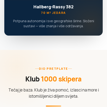
Hallberg-Rassy 382
70 M² JEDARA
Potpuna autonomija i sve geografske širine. Složeni
sustavi — više znanja i više održavanja.
DIO PRETPLATE
Klub
1000 skipera
Tečaj je baza. Klub je živa pomoć, izlasci na more i
istomišljenici diljem svijeta.