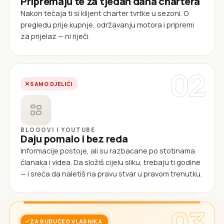
Pripremaju te za tjedan dana chartera
Nakon tečaja ti si klijent charter tvrtke u sezoni. O
pregledu prije kupnje, održavanju motora i pripremi
za prijelaz — ni riječi.
02
SAMO DJELIĆI
BLOGOVI I YOUTUBE
Daju pomalo i bez reda
Informacije postoje, ali su razbacane po stotinama
članaka i videa. Da složiš cijelu sliku, trebaju ti godine
— i sreća da naletiš na pravu stvar u pravom trenutku.
03
ZA BUDUĆEG VLASNIKA