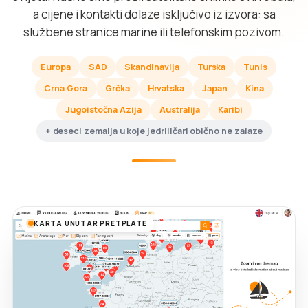
a cijene i kontakti dolaze isključivo iz izvora: sa
službene stranice marine ili telefonskim pozivom.
Europa
SAD
Skandinavija
Turska
Tunis
Crna Gora
Grčka
Hrvatska
Japan
Kina
Jugoistočna Azija
Australija
Karibi
+ deseci zemalja u koje jedriličari obično ne zalaze
KARTA UNUTAR PRETPLATE