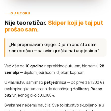
O AUTORU
Nije teoretičar.
Skiper koji je taj put
prošao sam.
„Ne prepričavam knjige. Dijelim ono što sam
sam prošao — sa svim greškama i uspjesima.”
Već više od
10 godina
neprekidno putujem, bio sam u
28
zemalja
— dijelom jedrilicom, dijelom kopnom.
U vlasništvu sam imao
pet jedrilica
— od prve za 1.200 € i
rasklopivog katamarana do današnjeg
Hallberg-Rassy
382
vrijednog oko 300.000 €.
Svaka me nečemu naučila. Sve to iskustvo skupljeno je u