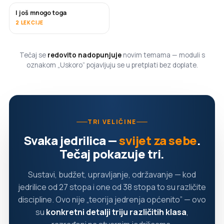
I još mnogo toga
USKORO
2 LEKCIJE
Tečaj se
redovito nadopunjuje
novim temama — moduli s
oznakom „Uskoro” pojavljuju se u pretplati bez doplate.
TRI VELIČINE
Svaka jedrilica —
svijet za sebe
.
Tečaj pokazuje tri.
Sustavi, budžet, upravljanje, održavanje — kod
jedrilice od 27 stopa i one od 38 stopa to su različite
discipline. Ovo nije „teorija jedrenja općenito” — ovo
su
konkretni detalji triju različitih klasa
,