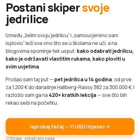
Postani skiper
svoje
jedrilice
Između „želim svoju jedrilicu” i „samouvjereno sam
isplovio” leži sve ono što se u školama ne uči, a na
blogovima spominje tek usput:
kako odabrati jedrilicu,
kako je održavati vlastitim rukama, kako ploviti u
svim uvjetima
.
Prošao sam taj put —
pet jedrilica u 14 godina
, od prve
za 1.200 € do današnje Hallberg-Rassy 382 za 300.000 €. I
razložio sam ga na
420+ kratkih lekcija
— sve što bih
rekao sebi na početku.
Isprobaj tečaj — 11 USD/mjesec
Stripe · otkaži bilo kada