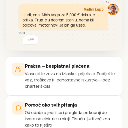
15:42
Vadim Lupo
Ljudi, onaj Albin Vega za 5.000 € dobra je
prilika. Trup je u dobrom stanju, nema kil
bolcova, motor nov! Ja bih ga uzeo.
16:11
Praksa — besplatna i plaćena
Vlasnici te zovu na izlaske i prijelaze. Podijelite
vez, troškove ili jednostavno iskustvo — bez
charter škola.
Pomoć oko svih pitanja
Od odabira jedrilice i pregleda pri kupnji do
kvara na elektrici u oluji. Tisuću ljudi već zna
kako to riješiti.