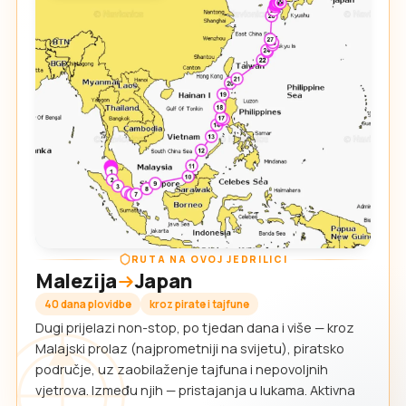
RUTA NA OVOJ JEDRILICI
Malezija
Japan
40 dana plovidbe
kroz pirate i tajfune
Dugi prijelazi non-stop, po tjedan dana i više — kroz
Malajski prolaz (najprometniji na svijetu), piratsko
područje, uz zaobilaženje tajfuna i nepovoljnih
vjetrova. Između njih — pristajanja u lukama. Aktivna