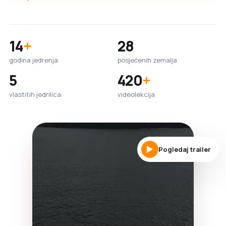
14
+
28
godina jedrenja
posjećenih zemalja
5
420
+
vlastitih jedrilica
videolekcija
Pogledaj trailer