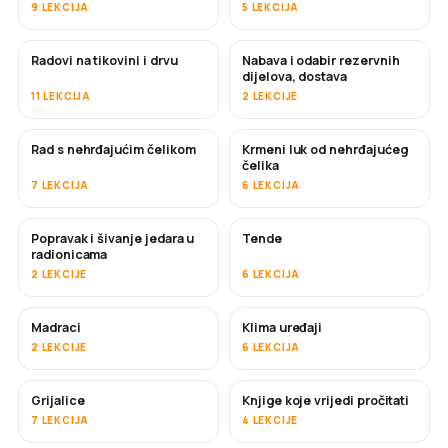
9 LEKCIJA
5 LEKCIJA
Radovi na tikovini i drvu
Nabava i odabir rezervnih
USKORO
dijelova, dostava
11 LEKCIJA
2 LEKCIJE
Rad s nehrđajućim čelikom
Krmeni luk od nehrđajućeg
USKORO
čelika
7 LEKCIJA
6 LEKCIJA
Popravak i šivanje jedara u
Tende
USKORO
radionicama
2 LEKCIJE
6 LEKCIJA
Madraci
Klima uređaji
USKORO
2 LEKCIJE
6 LEKCIJA
Grijalice
Knjige koje vrijedi pročitati
USKORO
USKORO
7 LEKCIJA
4 LEKCIJE