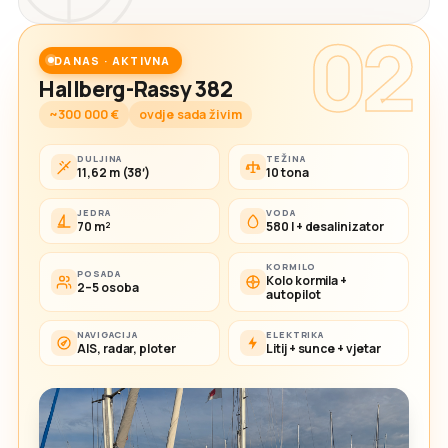
02
DANAS · AKTIVNA
Hallberg-Rassy 382
~300 000 €
ovdje sada živim
DULJINA
TEŽINA
11,62 m (38′)
10 tona
JEDRA
VODA
70 m²
580 l + desalinizator
KORMILO
POSADA
Kolo kormila +
2–5 osoba
autopilot
NAVIGACIJA
ELEKTRIKA
AIS, radar, ploter
Litij + sunce + vjetar