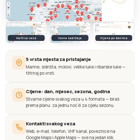
Kartica veza
Ikone sadržaja
Cijene po danima
5 vrsta mjesta za pristajanje
Marine, sidrišta, molovi, velike luke i ribarske luke —
filtriraj po vrsti.
Cijene: dan, mjesec, sezona, godina
Stvarne cijene svakog veza u 4 formata — biraš
prema planu: za jednu noć ili za cijelu sezonu.
Kontakti svakog veza
Web, e-mail, telefon, VHF kanal, poveznice na
Google Maps i Apple Maps — sve na jedan klik.