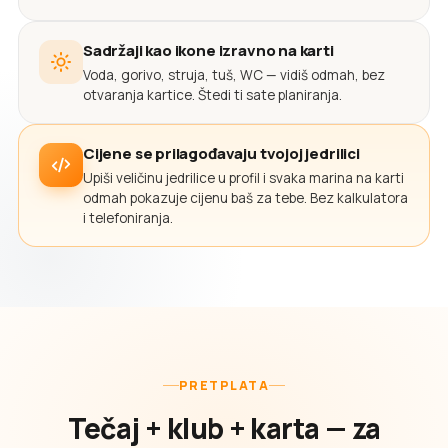
Sadržaji kao ikone izravno na karti
Voda, gorivo, struja, tuš, WC — vidiš odmah, bez
otvaranja kartice. Štedi ti sate planiranja.
Cijene se prilagođavaju tvojoj jedrilici
Upiši veličinu jedrilice u profil i svaka marina na karti
odmah pokazuje cijenu baš za tebe. Bez kalkulatora
i telefoniranja.
PRETPLATA
Tečaj + klub + karta — za