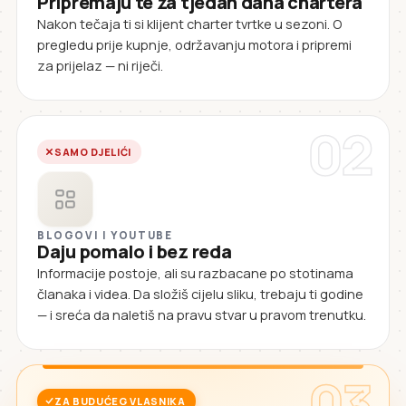
Pripremaju te za tjedan dana chartera
Nakon tečaja ti si klijent charter tvrtke u sezoni. O
pregledu prije kupnje, održavanju motora i pripremi
za prijelaz — ni riječi.
02
SAMO DJELIĆI
BLOGOVI I YOUTUBE
Daju pomalo i bez reda
Informacije postoje, ali su razbacane po stotinama
članaka i videa. Da složiš cijelu sliku, trebaju ti godine
— i sreća da naletiš na pravu stvar u pravom trenutku.
03
ZA BUDUĆEG VLASNIKA