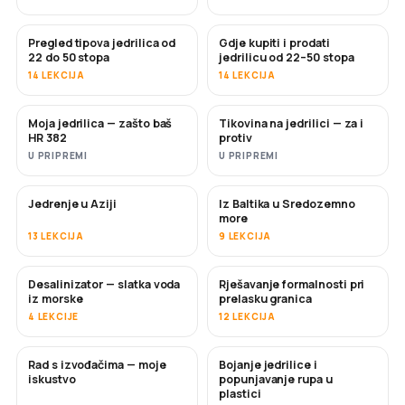
Pregled tipova jedrilica od
Gdje kupiti i prodati
USKORO
USKORO
22 do 50 stopa
jedrilicu od 22–50 stopa
14 LEKCIJA
14 LEKCIJA
Moja jedrilica — zašto baš
Tikovina na jedrilici — za i
USKORO
USKORO
HR 382
protiv
U PRIPREMI
U PRIPREMI
Jedrenje u Aziji
Iz Baltika u Sredozemno
USKORO
USKORO
more
13 LEKCIJA
9 LEKCIJA
Desalinizator — slatka voda
Rješavanje formalnosti pri
USKORO
iz morske
prelasku granica
4 LEKCIJE
12 LEKCIJA
Rad s izvođačima — moje
Bojanje jedrilice i
USKORO
USKORO
iskustvo
popunjavanje rupa u
plastici