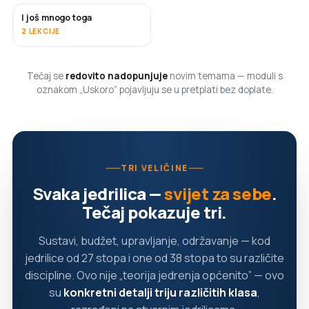
I još mnogo toga
USKORO
2 LEKCIJE
Tečaj se
redovito nadopunjuje
novim temama — moduli s
oznakom „Uskoro” pojavljuju se u pretplati bez doplate.
TRI VELIČINE
Svaka jedrilica —
svijet za sebe
.
Tečaj pokazuje tri.
Sustavi, budžet, upravljanje, održavanje — kod
jedrilice od 27 stopa i one od 38 stopa to su različite
discipline. Ovo nije „teorija jedrenja općenito” — ovo
su
konkretni detalji triju različitih klasa
,