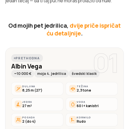
jedan tečaj — da ti taj put ne moraš prolaziti od nule.
Od mojih pet jedrilica,
dvije priče ispričat
ću detaljnije
.
01
PRETHODNA
Albin Vega
~10 000 €
moja 4. jedrilica
švedski klasik
DULJINA
TEŽINA
8,25 m (27′)
2,3 tone
JEDRA
VODA
27 m²
60 l + kanistri
POSADA
KORMILO
2 (do 4)
Rudo