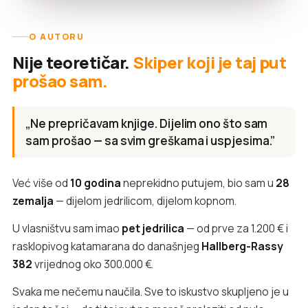
O AUTORU
Nije teoretičar.
Skiper koji je taj put
prošao sam.
„Ne prepričavam knjige. Dijelim ono što sam
sam prošao — sa svim greškama i uspjesima.”
Već više od
10 godina
neprekidno putujem, bio sam u
28
zemalja
— dijelom jedrilicom, dijelom kopnom.
U vlasništvu sam imao
pet jedrilica
— od prve za 1.200 € i
rasklopivog katamarana do današnjeg
Hallberg-Rassy
382
vrijednog oko 300.000 €.
Svaka me nečemu naučila. Sve to iskustvo skupljeno je u