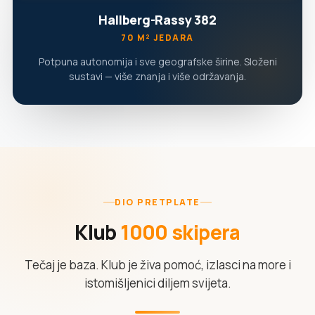
Hallberg-Rassy 382
70 M² JEDARA
Potpuna autonomija i sve geografske širine. Složeni
sustavi — više znanja i više održavanja.
DIO PRETPLATE
Klub
1000 skipera
Tečaj je baza. Klub je živa pomoć, izlasci na more i
istomišljenici diljem svijeta.