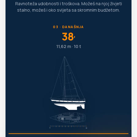
Ravnoteža udobnosti i troškova. Možeš na njoj živjeti
stalno, možeš i oko svijeta sa skromnim budžetom.
03 · DANAŠNJA
38
′
11,62 m · 10 t