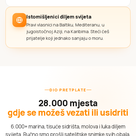
Istomišljenici diljem svijeta
Pravi vlasnici na Baltiku, Mediteranu, u
jugoistočnoj Aziji, na Karibima. Steći ćeš
prijatelje koji jednako sanjaju o moru.
DIO PRETPLATE
28.000 mjesta
gdje se možeš vezati ili usidriti
6.000+ marina, tisuće sidrišta, molova i luka diljem
svijeta. Ručno smo prošli satelitske snimke svih obala,