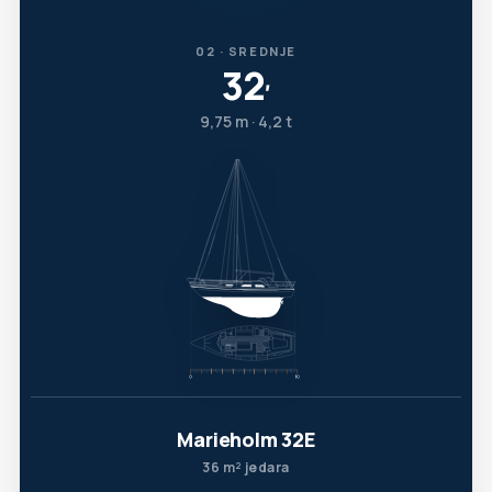
02 · SREDNJE
32
′
9,75 m · 4,2 t
Marieholm 32E
36 m² jedara