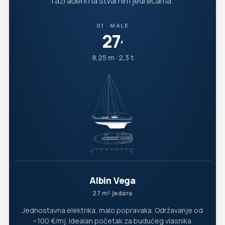
razrađeni na stvarnim jedrilicama.
01 · MALE
27
′
8,25 m · 2,3 t
Albin Vega
27 m² jedara
Jednostavna elektrika, malo popravaka. Održavanje od
~100 €/mj. Idealan početak za budućeg vlasnika.