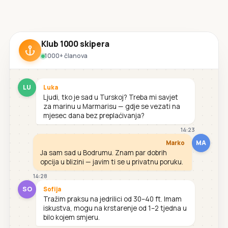
Klub 1000 skipera
1000+ članova
LU
Luka
Ljudi, tko je sad u Turskoj? Treba mi savjet
za marinu u Marmarisu — gdje se vezati na
mjesec dana bez preplaćivanja?
14:23
MA
Marko
Ja sam sad u Bodrumu. Znam par dobrih
opcija u blizini — javim ti se u privatnu poruku.
14:28
SO
Sofija
Tražim praksu na jedrilici od 30–40 ft. Imam
iskustva, mogu na krstarenje od 1–2 tjedna u
bilo kojem smjeru.