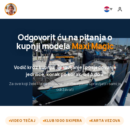
Odgovorit ću na pitanja o
kupnji modela
Maxi Magic
Vodič kroz kupnju, upravljanje i posjedovanje
jedrilice, korak po korak, od A do Ž
Za sve koji žele kupiti jedrilicu, naučiti njome upravljati i sami je
održavati
VIDEO TEČAJ
KLUB 1000 SKIPERA
KARTA VEZOVA