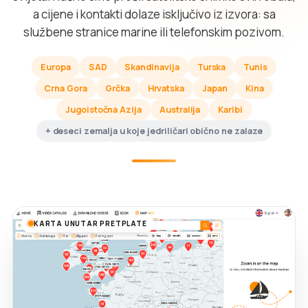
a cijene i kontakti dolaze isključivo iz izvora: sa
službene stranice marine ili telefonskim pozivom.
Europa
SAD
Skandinavija
Turska
Tunis
Crna Gora
Grčka
Hrvatska
Japan
Kina
Jugoistočna Azija
Australija
Karibi
+ deseci zemalja u koje jedriličari obično ne zalaze
KARTA UNUTAR PRETPLATE