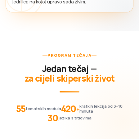
jedrilica na kojoj upravo sada živim.
PROGRAM TEČAJA
Jedan tečaj —
za cijeli skiperski život
55
420
kratkih lekcija od 3–10
+
tematskih modula
minuta
30
jezika s titlovima