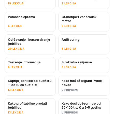
19 LEKCIJA
7 LEKCIJA
Pomoćna oprema
Gumenjak i vanbrodski
motor
4 LEKCIJE
6 LEKCIJA
Održavanje i konzerviranje
Antifouling
USKORO
jedrilice
20 LEKCIJA
6 LEKCIJA
Traženje informacija
Birokratske nijanse
6 LEKCIJA
6 LEKCIJA
Kupnja jedrilice po budžetu
Kako možeš izgubiti veliki
USKORO
USKORO
— od 10 do 30 tis. €
novac
13 LEKCIJA
U PRIPREMI
Kako profitabilno prodati
Kako doći do jedrilice od
NOVO
NOVO
jedrilicu
30–100 tis. € u 3–5 godina
13 LEKCIJA
U PRIPREMI