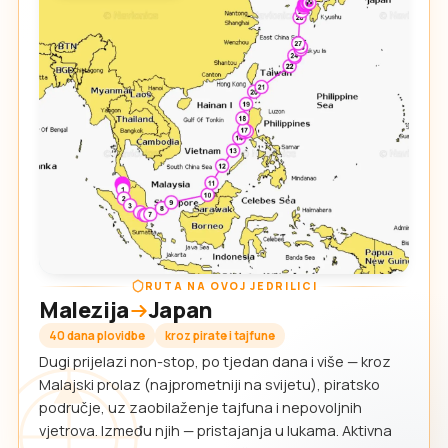
RUTA NA OVOJ JEDRILICI
Malezija
Japan
40 dana plovidbe
kroz pirate i tajfune
Dugi prijelazi non-stop, po tjedan dana i više — kroz
Malajski prolaz (najprometniji na svijetu), piratsko
područje, uz zaobilaženje tajfuna i nepovoljnih
vjetrova. Između njih — pristajanja u lukama. Aktivna