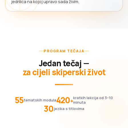
jedrilica na kojoj upravo sada živim.
PROGRAM TEČAJA
Jedan tečaj —
za cijeli skiperski život
55
420
kratkih lekcija od 3–10
+
tematskih modula
minuta
30
jezika s titlovima