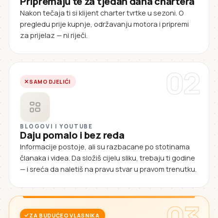
Pripremaju te za tjedan dana chartera
Nakon tečaja ti si klijent charter tvrtke u sezoni. O
pregledu prije kupnje, održavanju motora i pripremi
za prijelaz — ni riječi.
02
SAMO DJELIĆI
BLOGOVI I YOUTUBE
Daju pomalo i bez reda
Informacije postoje, ali su razbacane po stotinama
članaka i videa. Da složiš cijelu sliku, trebaju ti godine
— i sreća da naletiš na pravu stvar u pravom trenutku.
03
ZA BUDUĆEG VLASNIKA