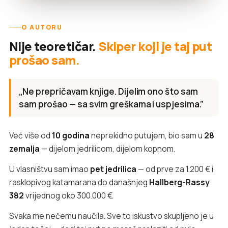
O AUTORU
Nije teoretičar.
Skiper koji je taj put
prošao sam.
„Ne prepričavam knjige. Dijelim ono što sam
sam prošao — sa svim greškama i uspjesima.”
Već više od
10 godina
neprekidno putujem, bio sam u
28
zemalja
— dijelom jedrilicom, dijelom kopnom.
U vlasništvu sam imao
pet jedrilica
— od prve za 1.200 € i
rasklopivog katamarana do današnjeg
Hallberg-Rassy
382
vrijednog oko 300.000 €.
Svaka me nečemu naučila. Sve to iskustvo skupljeno je u