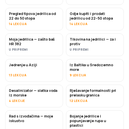
Pregled tipova jedrilica od
Gdje kupiti i prodati
USKORO
USKORO
22 do 50 stopa
jedrilicu od 22–50 stopa
14 LEKCIJA
14 LEKCIJA
Moja jedrilica — zašto baš
Tikovina na jedrilici — za i
USKORO
USKORO
HR 382
protiv
U PRIPREMI
U PRIPREMI
Jedrenje u Aziji
Iz Baltika u Sredozemno
USKORO
USKORO
more
13 LEKCIJA
9 LEKCIJA
Desalinizator — slatka voda
Rješavanje formalnosti pri
USKORO
iz morske
prelasku granica
4 LEKCIJE
12 LEKCIJA
Rad s izvođačima — moje
Bojanje jedrilice i
USKORO
USKORO
iskustvo
popunjavanje rupa u
plastici