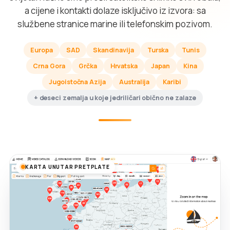
a cijene i kontakti dolaze isključivo iz izvora: sa
službene stranice marine ili telefonskim pozivom.
Europa
SAD
Skandinavija
Turska
Tunis
Crna Gora
Grčka
Hrvatska
Japan
Kina
Jugoistočna Azija
Australija
Karibi
+ deseci zemalja u koje jedriličari obično ne zalaze
KARTA UNUTAR PRETPLATE