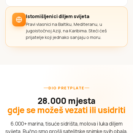
Istomišljenici diljem svijeta
Pravi vlasnici na Baltiku, Mediteranu, u
jugoistočnoj Aziji, na Karibima. Steći ćeš
prijatelje koji jednako sanjaju o moru.
DIO PRETPLATE
28.000 mjesta
gdje se možeš vezati ili usidriti
6.000+ marina, tisuće sidrišta, molova i luka diljem
svijeta. Ručno smo prošli satelitske snimke svih obala,