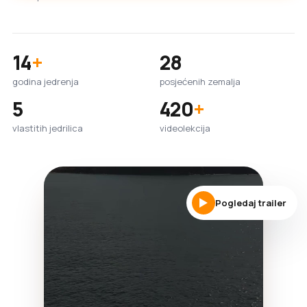
14
+
28
godina jedrenja
posjećenih zemalja
5
420
+
vlastitih jedrilica
videolekcija
Pogledaj trailer