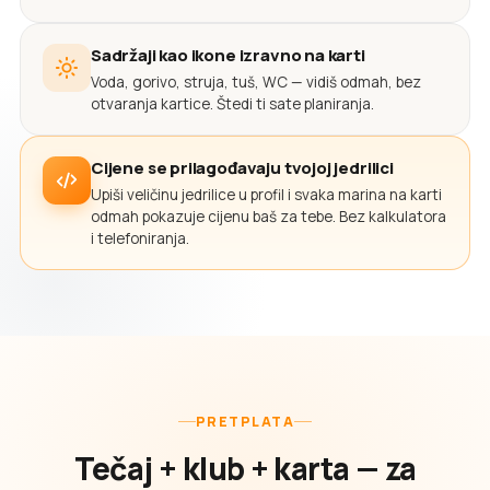
Sadržaji kao ikone izravno na karti
Voda, gorivo, struja, tuš, WC — vidiš odmah, bez
otvaranja kartice. Štedi ti sate planiranja.
Cijene se prilagođavaju tvojoj jedrilici
Upiši veličinu jedrilice u profil i svaka marina na karti
odmah pokazuje cijenu baš za tebe. Bez kalkulatora
i telefoniranja.
PRETPLATA
Tečaj + klub + karta — za