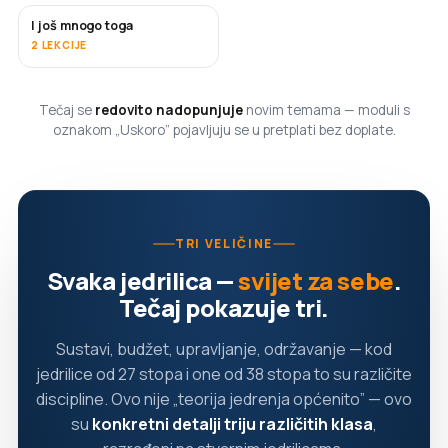
I još mnogo toga
USKORO
2 LEKCIJE
Tečaj se
redovito nadopunjuje
novim temama — moduli s
oznakom „Uskoro” pojavljuju se u pretplati bez doplate.
TRI VELIČINE
Svaka jedrilica —
svijet za sebe
.
Tečaj pokazuje tri.
Sustavi, budžet, upravljanje, održavanje — kod
jedrilice od 27 stopa i one od 38 stopa to su različite
discipline. Ovo nije „teorija jedrenja općenito” — ovo
su
konkretni detalji triju različitih klasa
,