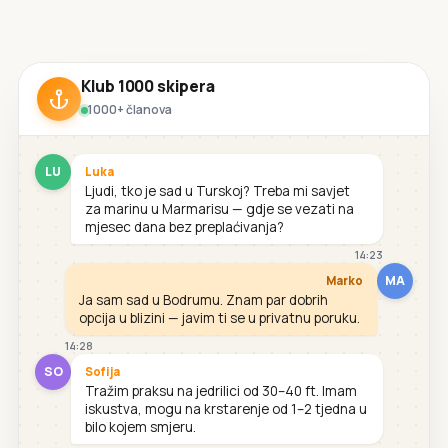
Klub 1000 skipera
1000+ članova
LU
Luka
Ljudi, tko je sad u Turskoj? Treba mi savjet
za marinu u Marmarisu — gdje se vezati na
mjesec dana bez preplaćivanja?
14:23
MA
Marko
Ja sam sad u Bodrumu. Znam par dobrih
opcija u blizini — javim ti se u privatnu poruku.
14:28
SO
Sofija
Tražim praksu na jedrilici od 30–40 ft. Imam
iskustva, mogu na krstarenje od 1–2 tjedna u
bilo kojem smjeru.