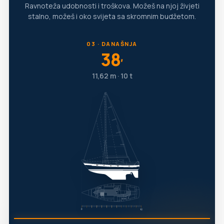
Ravnoteža udobnosti i troškova. Možeš na njoj živjeti
stalno, možeš i oko svijeta sa skromnim budžetom.
03 · DANAŠNJA
38
′
11,62 m · 10 t