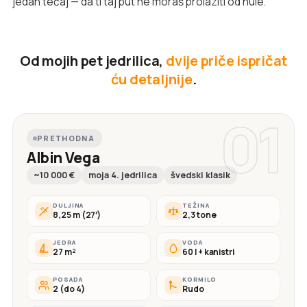
jedan tečaj — da ti taj put ne moraš prolaziti od nule.
Od mojih pet jedrilica,
dvije priče ispričat
ću detaljnije
.
01
PRETHODNA
Albin Vega
~10 000 €
moja 4. jedrilica
švedski klasik
DULJINA
TEŽINA
8,25 m (27′)
2,3 tone
JEDRA
VODA
27 m²
60 l + kanistri
POSADA
KORMILO
2 (do 4)
Rudo