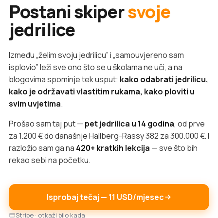
Postani skiper
svoje
jedrilice
Između „želim svoju jedrilicu” i „samouvjereno sam
isplovio” leži sve ono što se u školama ne uči, a na
blogovima spominje tek usput:
kako odabrati jedrilicu,
kako je održavati vlastitim rukama, kako ploviti u
svim uvjetima
.
Prošao sam taj put —
pet jedrilica u 14 godina
, od prve
za 1.200 € do današnje Hallberg-Rassy 382 za 300.000 €. I
razložio sam ga na
420+ kratkih lekcija
— sve što bih
rekao sebi na početku.
Isprobaj tečaj — 11 USD/mjesec
Stripe · otkaži bilo kada