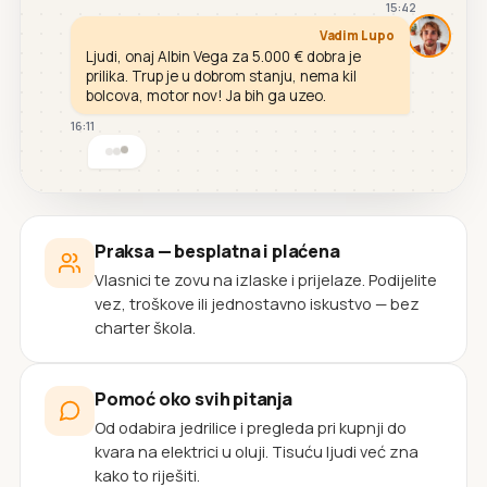
15:42
Vadim Lupo
Ljudi, onaj Albin Vega za 5.000 € dobra je
prilika. Trup je u dobrom stanju, nema kil
bolcova, motor nov! Ja bih ga uzeo.
16:11
Praksa — besplatna i plaćena
Vlasnici te zovu na izlaske i prijelaze. Podijelite
vez, troškove ili jednostavno iskustvo — bez
charter škola.
Pomoć oko svih pitanja
Od odabira jedrilice i pregleda pri kupnji do
kvara na elektrici u oluji. Tisuću ljudi već zna
kako to riješiti.