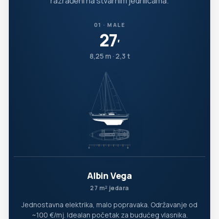
razrađeni na stvarnim jedrilicama.
01 · MALE
27
′
8,25 m · 2,3 t
Albin Vega
27 m² jedara
Jednostavna elektrika, malo popravaka. Održavanje od
~100 €/mj. Idealan početak za budućeg vlasnika.