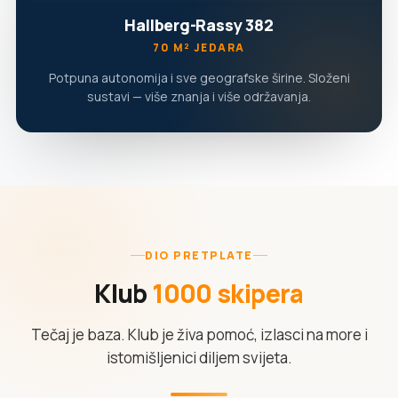
Hallberg-Rassy 382
70 M² JEDARA
Potpuna autonomija i sve geografske širine. Složeni
sustavi — više znanja i više održavanja.
DIO PRETPLATE
Klub
1000 skipera
Tečaj je baza. Klub je živa pomoć, izlasci na more i
istomišljenici diljem svijeta.