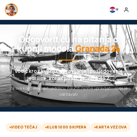
Odgovorit ću na pitanja o
kupnji modela
Granada 24
Vodič kroz kupnju, upravljanje i posjedovanje
jedrilice, korak po korak, od A do Ž
Za sve koji žele kupiti jedrilicu, naučiti njome upravljati i sami je
održavati
VIDEO TEČAJ
KLUB 1000 SKIPERA
KARTA VEZOVA