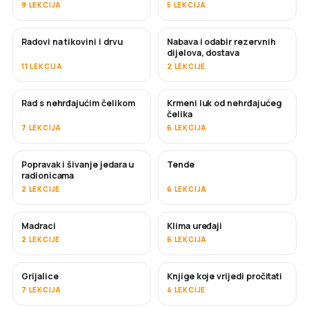
9 LEKCIJA
5 LEKCIJA
Radovi na tikovini i drvu
Nabava i odabir rezervnih
USKORO
dijelova, dostava
11 LEKCIJA
2 LEKCIJE
Rad s nehrđajućim čelikom
Krmeni luk od nehrđajućeg
USKORO
čelika
7 LEKCIJA
6 LEKCIJA
Popravak i šivanje jedara u
Tende
USKORO
radionicama
2 LEKCIJE
6 LEKCIJA
Madraci
Klima uređaji
USKORO
2 LEKCIJE
6 LEKCIJA
Grijalice
Knjige koje vrijedi pročitati
USKORO
USKORO
7 LEKCIJA
4 LEKCIJE