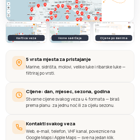
Kartica veza
Ikone sadržaja
Cijene po danima
5 vrsta mjesta za pristajanje
Marine, sidrišta, molovi, velike luke i ribarske luke —
filtriraj po vrsti.
Cijene: dan, mjesec, sezona, godina
Stvarne cijene svakog veza u 4 formata — biraš
prema planu: za jednu noć ili za cijelu sezonu.
Kontakti svakog veza
Web, e-mail, telefon, VHF kanal, poveznice na
Google Maps i Apple Maps — sve na jedan klik.