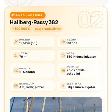
02
DANAS · AKTIVNA
Hallberg-Rassy 382
~300 000 €
ovdje sada živim
DULJINA
TEŽINA
11,62 m (38′)
10 tona
JEDRA
VODA
70 m²
580 l + desalinizator
KORMILO
POSADA
Kolo kormila +
2–5 osoba
autopilot
NAVIGACIJA
ELEKTRIKA
AIS, radar, ploter
Litij + sunce + vjetar