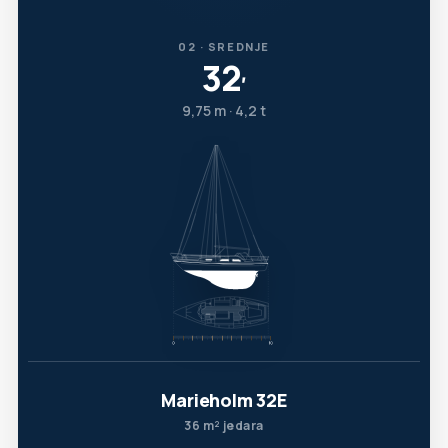
02 · SREDNJE
32
′
9,75 m · 4,2 t
Marieholm 32E
36 m² jedara