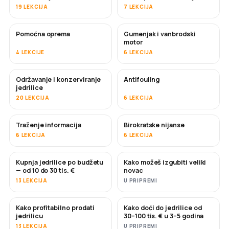
19 LEKCIJA
7 LEKCIJA
Pomoćna oprema
Gumenjak i vanbrodski
motor
4 LEKCIJE
6 LEKCIJA
Održavanje i konzerviranje
Antifouling
USKORO
jedrilice
20 LEKCIJA
6 LEKCIJA
Traženje informacija
Birokratske nijanse
6 LEKCIJA
6 LEKCIJA
Kupnja jedrilice po budžetu
Kako možeš izgubiti veliki
USKORO
USKORO
— od 10 do 30 tis. €
novac
13 LEKCIJA
U PRIPREMI
Kako profitabilno prodati
Kako doći do jedrilice od
NOVO
NOVO
jedrilicu
30–100 tis. € u 3–5 godina
13 LEKCIJA
U PRIPREMI