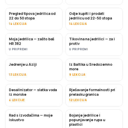
Pregled tipova jedrilica od
Gdje kupiti i prodati
USKORO
USKORO
22 do 50 stopa
jedrilicu od 22–50 stopa
14 LEKCIJA
14 LEKCIJA
Moja jedrilica — zašto baš
Tikovina na jedrilici — za i
USKORO
USKORO
HR 382
protiv
U PRIPREMI
U PRIPREMI
Jedrenje u Aziji
Iz Baltika u Sredozemno
USKORO
USKORO
more
13 LEKCIJA
9 LEKCIJA
Desalinizator — slatka voda
Rješavanje formalnosti pri
USKORO
iz morske
prelasku granica
4 LEKCIJE
12 LEKCIJA
Rad s izvođačima — moje
Bojanje jedrilice i
USKORO
USKORO
iskustvo
popunjavanje rupa u
plastici