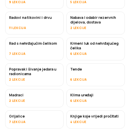
9 LEKCIJA
5 LEKCIJA
Radovi na tikovini i drvu
Nabava i odabir rezervnih
USKORO
dijelova, dostava
11 LEKCIJA
2 LEKCIJE
Rad s nehrđajućim čelikom
Krmeni luk od nehrđajućeg
USKORO
čelika
7 LEKCIJA
6 LEKCIJA
Popravak i šivanje jedara u
Tende
USKORO
radionicama
2 LEKCIJE
6 LEKCIJA
Madraci
Klima uređaji
USKORO
2 LEKCIJE
6 LEKCIJA
Grijalice
Knjige koje vrijedi pročitati
USKORO
USKORO
7 LEKCIJA
4 LEKCIJE