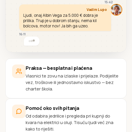
15:42
Vadim Lupo
Ljudi, onaj Albin Vega za 5.000 € dobra je
prilika. Trup je u dobrom stanju, nema kil
bolcova, motor nov! Ja bih ga uzeo.
16:11
Praksa — besplatna i plaćena
Vlasnici te zovu na izlaske i prijelaze. Podijelite
vez, troškove ili jednostavno iskustvo — bez
charter škola.
Pomoć oko svih pitanja
Od odabira jedrilice i pregleda pri kupnji do
kvara na elektrici u oluji. Tisuću ljudi već zna
kako to riješiti.