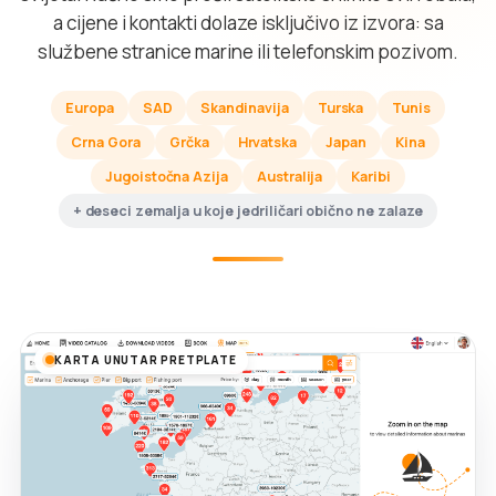
a cijene i kontakti dolaze isključivo iz izvora: sa
službene stranice marine ili telefonskim pozivom.
Europa
SAD
Skandinavija
Turska
Tunis
Crna Gora
Grčka
Hrvatska
Japan
Kina
Jugoistočna Azija
Australija
Karibi
+ deseci zemalja u koje jedriličari obično ne zalaze
KARTA UNUTAR PRETPLATE