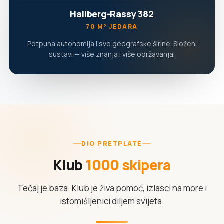
Hallberg-Rassy 382
70 M² JEDARA
Potpuna autonomija i sve geografske širine. Složeni
sustavi — više znanja i više održavanja.
DIO PRETPLATE
Klub
1000 skipera
Tečaj je baza. Klub je živa pomoć, izlasci na more i
istomišljenici diljem svijeta.