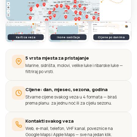
Kartica veza
Ikone sadržaja
Cijene po danima
5 vrsta mjesta za pristajanje
Marine, sidrišta, molovi, velike luke i ribarske luke —
filtriraj po vrsti.
Cijene: dan, mjesec, sezona, godina
Stvarne cijene svakog veza u 4 formata — biraš
prema planu: za jednu noć ili za cijelu sezonu.
Kontakti svakog veza
Web, e-mail, telefon, VHF kanal, poveznice na
Google Maps i Apple Maps — sve na jedan klik.