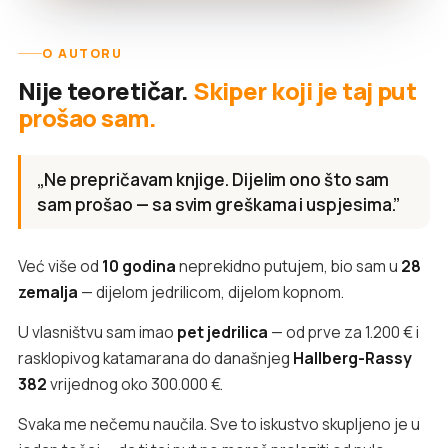
O AUTORU
Nije teoretičar.
Skiper koji je taj put
prošao sam.
„Ne prepričavam knjige. Dijelim ono što sam
sam prošao — sa svim greškama i uspjesima.”
Već više od
10 godina
neprekidno putujem, bio sam u
28
zemalja
— dijelom jedrilicom, dijelom kopnom.
U vlasništvu sam imao
pet jedrilica
— od prve za 1.200 € i
rasklopivog katamarana do današnjeg
Hallberg-Rassy
382
vrijednog oko 300.000 €.
Svaka me nečemu naučila. Sve to iskustvo skupljeno je u