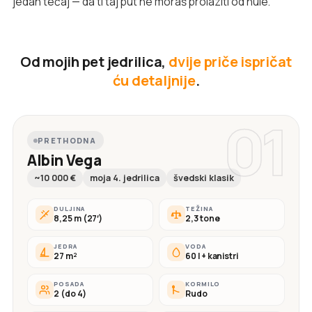
jedan tečaj — da ti taj put ne moraš prolaziti od nule.
Od mojih pet jedrilica,
dvije priče ispričat
ću detaljnije
.
01
PRETHODNA
Albin Vega
~10 000 €
moja 4. jedrilica
švedski klasik
DULJINA
TEŽINA
8,25 m (27′)
2,3 tone
JEDRA
VODA
27 m²
60 l + kanistri
POSADA
KORMILO
2 (do 4)
Rudo