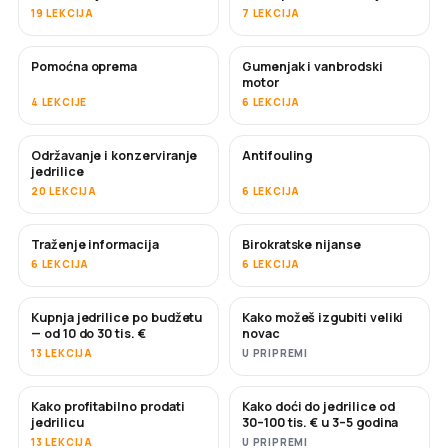
19 LEKCIJA
7 LEKCIJA
Pomoćna oprema
Gumenjak i vanbrodski
motor
4 LEKCIJE
6 LEKCIJA
Održavanje i konzerviranje
Antifouling
USKORO
jedrilice
20 LEKCIJA
6 LEKCIJA
Traženje informacija
Birokratske nijanse
6 LEKCIJA
6 LEKCIJA
Kupnja jedrilice po budžetu
Kako možeš izgubiti veliki
USKORO
USKORO
— od 10 do 30 tis. €
novac
13 LEKCIJA
U PRIPREMI
Kako profitabilno prodati
Kako doći do jedrilice od
NOVO
NOVO
jedrilicu
30–100 tis. € u 3–5 godina
13 LEKCIJA
U PRIPREMI