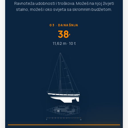
Ravnoteža udobnosti i troškova. Možeš na njoj živjeti
stalno, možeš i oko svijeta sa skromnim budžetom.
03 · DANAŠNJA
38
′
11,62 m · 10 t