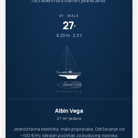
razrađeni na stvarnim jedrilicama.
01 · MALE
27
′
8,25 m · 2,3 t
Albin Vega
27 m² jedara
Jednostavna elektrika, malo popravaka. Održavanje od
~100 €/mj. Idealan početak za budućeg vlasnika.