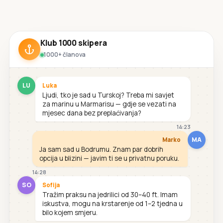
Klub 1000 skipera
1000+ članova
LU
Luka
Ljudi, tko je sad u Turskoj? Treba mi savjet
za marinu u Marmarisu — gdje se vezati na
mjesec dana bez preplaćivanja?
14:23
MA
Marko
Ja sam sad u Bodrumu. Znam par dobrih
opcija u blizini — javim ti se u privatnu poruku.
14:28
SO
Sofija
Tražim praksu na jedrilici od 30–40 ft. Imam
iskustva, mogu na krstarenje od 1–2 tjedna u
bilo kojem smjeru.