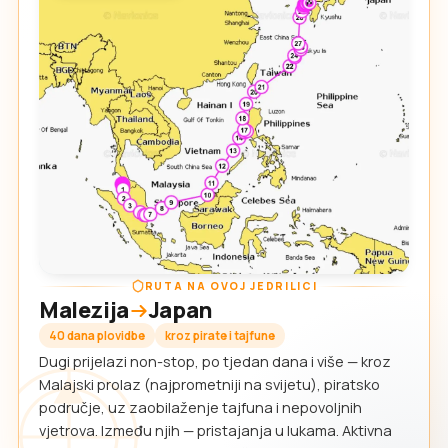
RUTA NA OVOJ JEDRILICI
Malezija
Japan
40 dana plovidbe
kroz pirate i tajfune
Dugi prijelazi non-stop, po tjedan dana i više — kroz
Malajski prolaz (najprometniji na svijetu), piratsko
područje, uz zaobilaženje tajfuna i nepovoljnih
vjetrova. Između njih — pristajanja u lukama. Aktivna