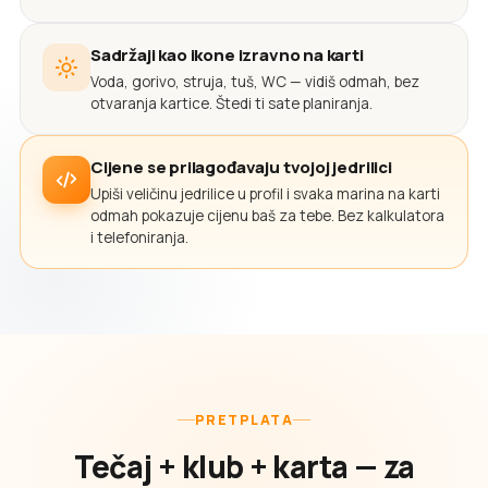
Sadržaji kao ikone izravno na karti
Voda, gorivo, struja, tuš, WC — vidiš odmah, bez
otvaranja kartice. Štedi ti sate planiranja.
Cijene se prilagođavaju tvojoj jedrilici
Upiši veličinu jedrilice u profil i svaka marina na karti
odmah pokazuje cijenu baš za tebe. Bez kalkulatora
i telefoniranja.
PRETPLATA
Tečaj + klub + karta — za