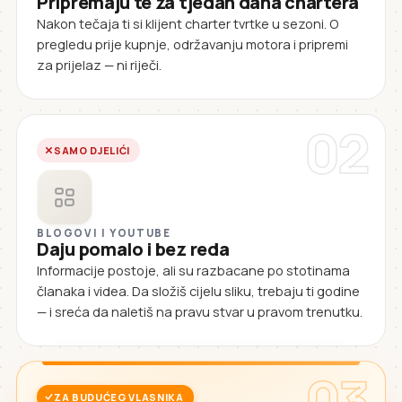
Pripremaju te za tjedan dana chartera
Nakon tečaja ti si klijent charter tvrtke u sezoni. O
pregledu prije kupnje, održavanju motora i pripremi
za prijelaz — ni riječi.
02
SAMO DJELIĆI
BLOGOVI I YOUTUBE
Daju pomalo i bez reda
Informacije postoje, ali su razbacane po stotinama
članaka i videa. Da složiš cijelu sliku, trebaju ti godine
— i sreća da naletiš na pravu stvar u pravom trenutku.
03
ZA BUDUĆEG VLASNIKA