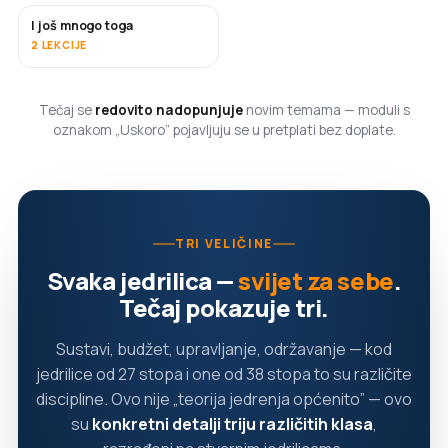
I još mnogo toga
USKORO
2 LEKCIJE
Tečaj se
redovito nadopunjuje
novim temama — moduli s
oznakom „Uskoro” pojavljuju se u pretplati bez doplate.
TRI VELIČINE
Svaka jedrilica —
svijet za sebe
.
Tečaj pokazuje tri.
Sustavi, budžet, upravljanje, održavanje — kod
jedrilice od 27 stopa i one od 38 stopa to su različite
discipline. Ovo nije „teorija jedrenja općenito” — ovo
su
konkretni detalji triju različitih klasa
,