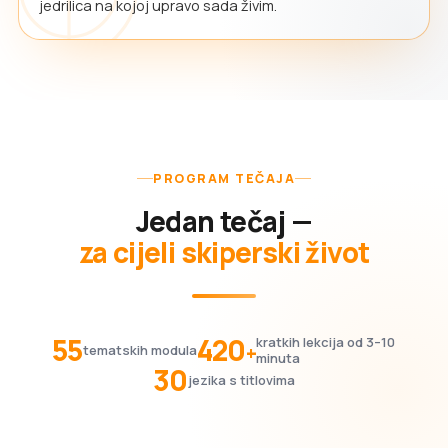
jedrilica na kojoj upravo sada živim.
PROGRAM TEČAJA
Jedan tečaj —
za cijeli skiperski život
55
420
kratkih lekcija od 3–10
+
tematskih modula
minuta
30
jezika s titlovima