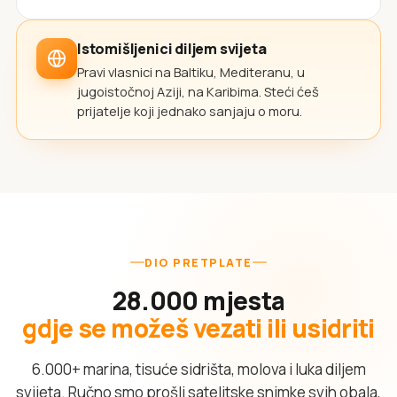
Istomišljenici diljem svijeta
Pravi vlasnici na Baltiku, Mediteranu, u
jugoistočnoj Aziji, na Karibima. Steći ćeš
prijatelje koji jednako sanjaju o moru.
DIO PRETPLATE
28.000 mjesta
gdje se možeš vezati ili usidriti
6.000+ marina, tisuće sidrišta, molova i luka diljem
svijeta. Ručno smo prošli satelitske snimke svih obala,