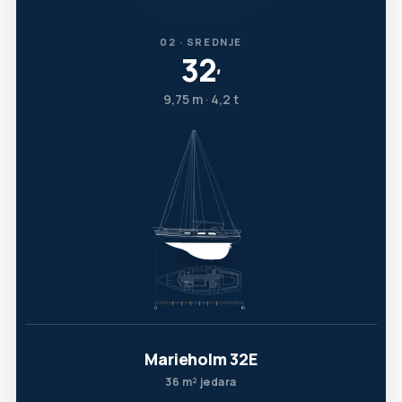
02 · SREDNJE
32
′
9,75 m · 4,2 t
Marieholm 32E
36 m² jedara