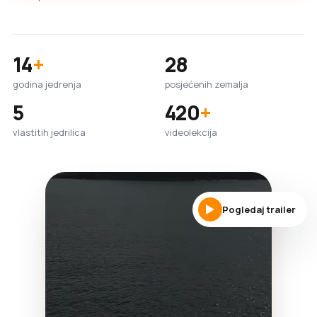
14
+
28
godina jedrenja
posjećenih zemalja
5
420
+
vlastitih jedrilica
videolekcija
Pogledaj trailer