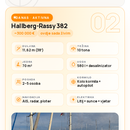
02
DANAS · AKTIVNA
Hallberg-Rassy 382
~300 000 €
ovdje sada živim
DULJINA
TEŽINA
11,62 m (38′)
10 tona
JEDRA
VODA
70 m²
580 l + desalinizator
KORMILO
POSADA
Kolo kormila +
2–5 osoba
autopilot
NAVIGACIJA
ELEKTRIKA
AIS, radar, ploter
Litij + sunce + vjetar