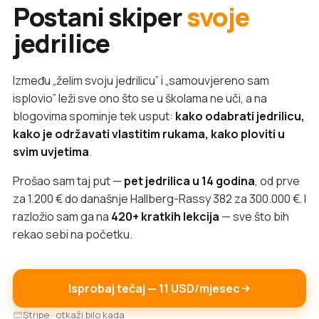
Postani skiper
svoje
jedrilice
Između „želim svoju jedrilicu” i „samouvjereno sam
isplovio” leži sve ono što se u školama ne uči, a na
blogovima spominje tek usput:
kako odabrati jedrilicu,
kako je održavati vlastitim rukama, kako ploviti u
svim uvjetima
.
Prošao sam taj put —
pet jedrilica u 14 godina
, od prve
za 1.200 € do današnje Hallberg-Rassy 382 za 300.000 €. I
razložio sam ga na
420+ kratkih lekcija
— sve što bih
rekao sebi na početku.
Isprobaj tečaj — 11 USD/mjesec
Stripe · otkaži bilo kada