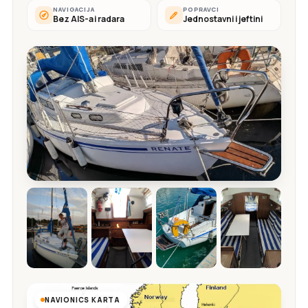
NAVIGACIJA
POPRAVCI
Bez AIS-a i radara
Jednostavni i jeftini
NAVIONICS KARTA