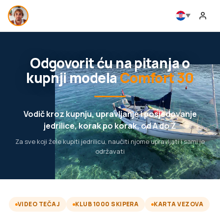
Odgovorit ću na pitanja o
kupnji modela
Comfort 30
Vodič kroz kupnju, upravljanje i posjedovanje
jedrilice, korak po korak, od A do Ž
Za sve koji žele kupiti jedrilicu, naučiti njome upravljati i sami je
održavati
VIDEO TEČAJ
KLUB 1000 SKIPERA
KARTA VEZOVA