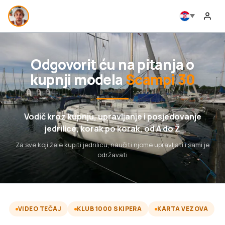
Odgovorit ću na pitanja o
kupnji modela
Scampi 30
Vodič kroz kupnju, upravljanje i posjedovanje
jedrilice, korak po korak, od A do Ž
Za sve koji žele kupiti jedrilicu, naučiti njome upravljati i sami je
održavati
VIDEO TEČAJ
KLUB 1000 SKIPERA
KARTA VEZOVA