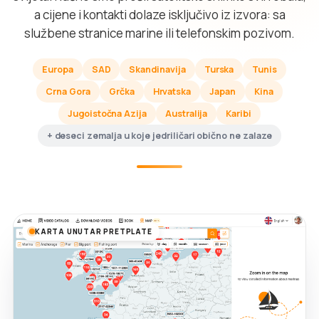
a cijene i kontakti dolaze isključivo iz izvora: sa
službene stranice marine ili telefonskim pozivom.
Europa
SAD
Skandinavija
Turska
Tunis
Crna Gora
Grčka
Hrvatska
Japan
Kina
Jugoistočna Azija
Australija
Karibi
+ deseci zemalja u koje jedriličari obično ne zalaze
KARTA UNUTAR PRETPLATE