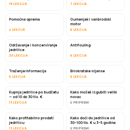
19 LEKCIJA
7 LEKCIJA
Pomoćna oprema
Gumenjak i vanbrodski
motor
4 LEKCIJE
6 LEKCIJA
Održavanje i konzerviranje
Antifouling
USKORO
jedrilice
20 LEKCIJA
6 LEKCIJA
Traženje informacija
Birokratske nijanse
6 LEKCIJA
6 LEKCIJA
Kupnja jedrilice po budžetu
Kako možeš izgubiti veliki
USKORO
USKORO
— od 10 do 30 tis. €
novac
13 LEKCIJA
U PRIPREMI
Kako profitabilno prodati
Kako doći do jedrilice od
NOVO
NOVO
jedrilicu
30–100 tis. € u 3–5 godina
13 LEKCIJA
U PRIPREMI