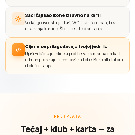
Sadržaji kao ikone izravno na karti
Voda, gorivo, struja, tuš, WC — vidiš odmah, bez
otvaranja kartice. Štedi ti sate planiranja.
Cijene se prilagođavaju tvojoj jedrilici
Upiši veličinu jedrilice u profil i svaka marina na karti
odmah pokazuje cijenu baš za tebe. Bez kalkulatora
i telefoniranja.
PRETPLATA
Tečaj + klub + karta — za