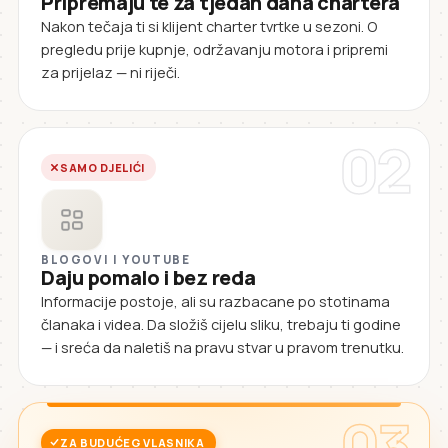
Pripremaju te za tjedan dana chartera
Nakon tečaja ti si klijent charter tvrtke u sezoni. O
pregledu prije kupnje, održavanju motora i pripremi
za prijelaz — ni riječi.
02
SAMO DJELIĆI
BLOGOVI I YOUTUBE
Daju pomalo i bez reda
Informacije postoje, ali su razbacane po stotinama
članaka i videa. Da složiš cijelu sliku, trebaju ti godine
— i sreća da naletiš na pravu stvar u pravom trenutku.
03
ZA BUDUĆEG VLASNIKA