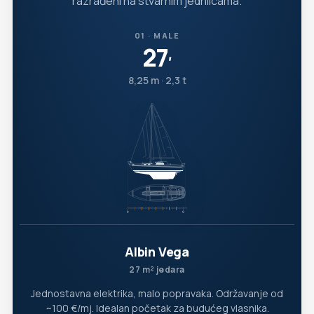
razrađeni na stvarnim jedrilicama.
01 · MALE
27
′
8,25 m · 2,3 t
Albin Vega
27 m² jedara
Jednostavna elektrika, malo popravaka. Održavanje od
~100 €/mj. Idealan početak za budućeg vlasnika.