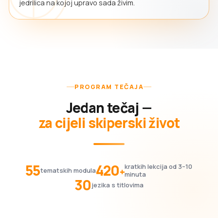
jedrilica na kojoj upravo sada živim.
PROGRAM TEČAJA
Jedan tečaj —
za cijeli skiperski život
55
420
kratkih lekcija od 3–10
+
tematskih modula
minuta
30
jezika s titlovima