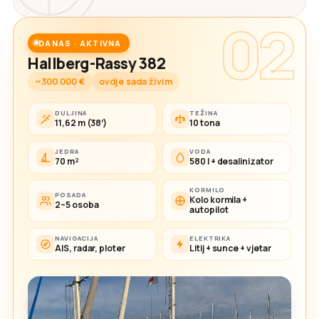
02
DANAS · AKTIVNA
Hallberg-Rassy 382
~300 000 €
ovdje sada živim
DULJINA
TEŽINA
11,62 m (38′)
10 tona
JEDRA
VODA
70 m²
580 l + desalinizator
KORMILO
POSADA
Kolo kormila +
2–5 osoba
autopilot
NAVIGACIJA
ELEKTRIKA
AIS, radar, ploter
Litij + sunce + vjetar