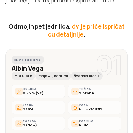
jedan tečaj — da ti taj put ne moraš prolaziti od nule.
Od mojih pet jedrilica,
dvije priče ispričat
ću detaljnije
.
01
PRETHODNA
Albin Vega
~10 000 €
moja 4. jedrilica
švedski klasik
DULJINA
TEŽINA
8,25 m (27′)
2,3 tone
JEDRA
VODA
27 m²
60 l + kanistri
POSADA
KORMILO
2 (do 4)
Rudo