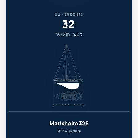
02 · SREDNJE
32
′
9,75 m · 4,2 t
Marieholm 32E
36 m² jedara