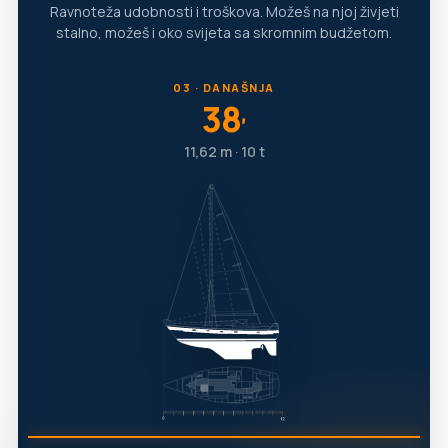
Ravnoteža udobnosti i troškova. Možeš na njoj živjeti
stalno, možeš i oko svijeta sa skromnim budžetom.
03 · DANAŠNJA
38
′
11,62 m · 10 t