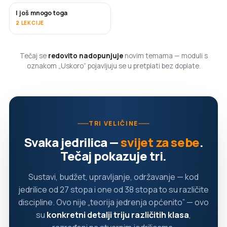
I još mnogo toga
USKORO
2 LEKCIJE
Tečaj se
redovito nadopunjuje
novim temama — moduli s
oznakom „Uskoro” pojavljuju se u pretplati bez doplate.
TRI VELIČINE
Svaka jedrilica —
svijet za sebe
.
Tečaj pokazuje tri.
Sustavi, budžet, upravljanje, održavanje — kod
jedrilice od 27 stopa i one od 38 stopa to su različite
discipline. Ovo nije „teorija jedrenja općenito” — ovo
su
konkretni detalji triju različitih klasa
,