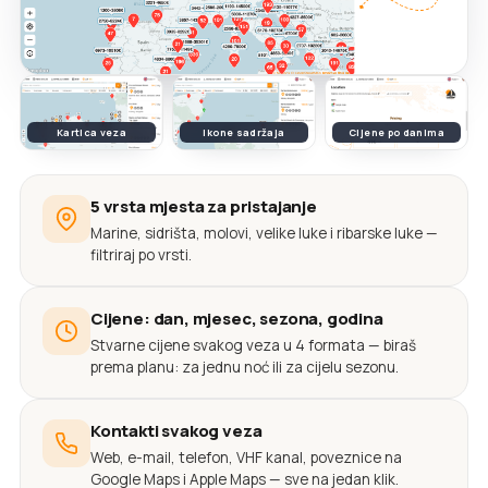
Kartica veza
Ikone sadržaja
Cijene po danima
5 vrsta mjesta za pristajanje
Marine, sidrišta, molovi, velike luke i ribarske luke —
filtriraj po vrsti.
Cijene: dan, mjesec, sezona, godina
Stvarne cijene svakog veza u 4 formata — biraš
prema planu: za jednu noć ili za cijelu sezonu.
Kontakti svakog veza
Web, e-mail, telefon, VHF kanal, poveznice na
Google Maps i Apple Maps — sve na jedan klik.