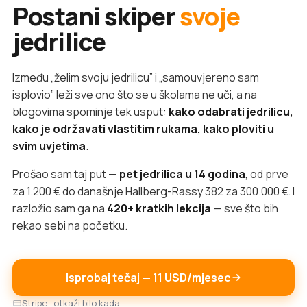
Postani skiper
svoje
jedrilice
Između „želim svoju jedrilicu” i „samouvjereno sam
isplovio” leži sve ono što se u školama ne uči, a na
blogovima spominje tek usput:
kako odabrati jedrilicu,
kako je održavati vlastitim rukama, kako ploviti u
svim uvjetima
.
Prošao sam taj put —
pet jedrilica u 14 godina
, od prve
za 1.200 € do današnje Hallberg-Rassy 382 za 300.000 €. I
razložio sam ga na
420+ kratkih lekcija
— sve što bih
rekao sebi na početku.
Isprobaj tečaj — 11 USD/mjesec
Stripe · otkaži bilo kada