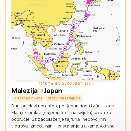
RUTA NA OVOJ JEDRILICI
Malezija
Japan
40 dana plovidbe
kroz pirate i tajfune
Dugi prijelazi non-stop, po tjedan dana i više — kroz
Malajski prolaz (najprometniji na svijetu), piratsko
područje, uz zaobilaženje tajfuna i nepovoljnih
vjetrova. Između njih — pristajanja u lukama. Aktivna