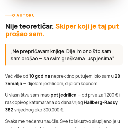
O AUTORU
Nije teoretičar.
Skiper koji je taj put
prošao sam.
„Ne prepričavam knjige. Dijelim ono što sam
sam prošao — sa svim greškama i uspjesima.”
Već više od
10 godina
neprekidno putujem, bio sam u
28
zemalja
— dijelom jedrilicom, dijelom kopnom.
U vlasništvu sam imao
pet jedrilica
— od prve za 1.200 € i
rasklopivog katamarana do današnjeg
Hallberg-Rassy
382
vrijednog oko 300.000 €.
Svaka me nečemu naučila. Sve to iskustvo skupljeno je u