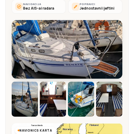
NAVIGACIJA
POPRAVCI
Bez AIS-a i radara
Jednostavni i jeftini
NAVIONICS KARTA