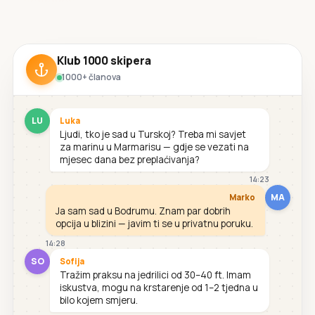
Klub 1000 skipera
1000+ članova
LU
Luka
Ljudi, tko je sad u Turskoj? Treba mi savjet
za marinu u Marmarisu — gdje se vezati na
mjesec dana bez preplaćivanja?
14:23
MA
Marko
Ja sam sad u Bodrumu. Znam par dobrih
opcija u blizini — javim ti se u privatnu poruku.
14:28
SO
Sofija
Tražim praksu na jedrilici od 30–40 ft. Imam
iskustva, mogu na krstarenje od 1–2 tjedna u
bilo kojem smjeru.