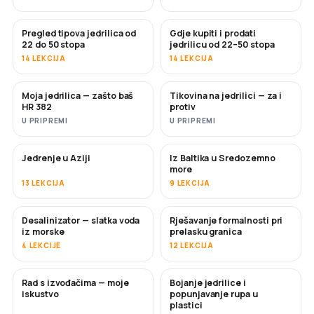
Pregled tipova jedrilica od
Gdje kupiti i prodati
USKORO
USKORO
22 do 50 stopa
jedrilicu od 22–50 stopa
14 LEKCIJA
14 LEKCIJA
Moja jedrilica — zašto baš
Tikovina na jedrilici — za i
USKORO
USKORO
HR 382
protiv
U PRIPREMI
U PRIPREMI
Jedrenje u Aziji
Iz Baltika u Sredozemno
USKORO
USKORO
more
13 LEKCIJA
9 LEKCIJA
Desalinizator — slatka voda
Rješavanje formalnosti pri
USKORO
iz morske
prelasku granica
4 LEKCIJE
12 LEKCIJA
Rad s izvođačima — moje
Bojanje jedrilice i
USKORO
USKORO
iskustvo
popunjavanje rupa u
plastici