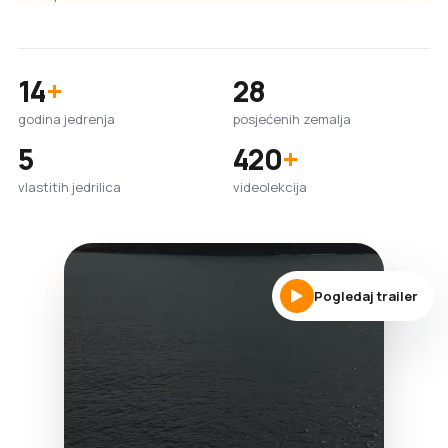
14
+
28
godina jedrenja
posjećenih zemalja
5
420
+
vlastitih jedrilica
videolekcija
Pogledaj trailer