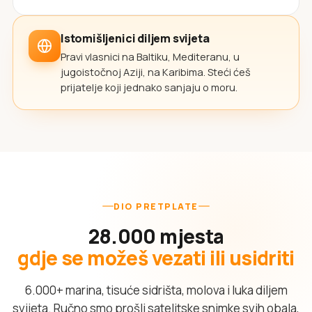
Istomišljenici diljem svijeta
Pravi vlasnici na Baltiku, Mediteranu, u
jugoistočnoj Aziji, na Karibima. Steći ćeš
prijatelje koji jednako sanjaju o moru.
DIO PRETPLATE
28.000 mjesta
gdje se možeš vezati ili usidriti
6.000+ marina, tisuće sidrišta, molova i luka diljem
svijeta. Ručno smo prošli satelitske snimke svih obala,