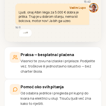
15:42
Vadim Lupo
Ljudi, onaj Albin Vega za 5.000 € dobra je
prilika. Trup je u dobrom stanju, nema kil
bolcova, motor nov! Ja bih ga uzeo.
16:11
Praksa — besplatna i plaćena
Vlasnici te zovu na izlaske i prijelaze. Podijelite
vez, troškove ili jednostavno iskustvo — bez
charter škola.
Pomoć oko svih pitanja
Od odabira jedrilice i pregleda pri kupnji do
kvara na elektrici u oluji. Tisuću ljudi već zna
kako to riješiti.