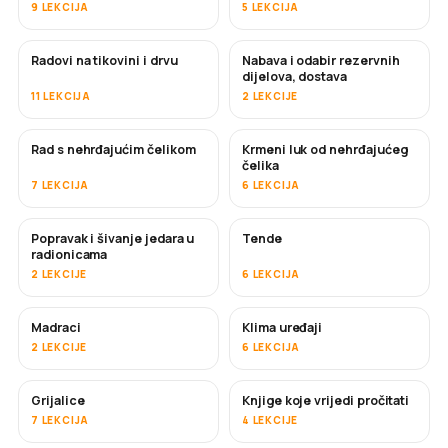
9 LEKCIJA
5 LEKCIJA
Radovi na tikovini i drvu
Nabava i odabir rezervnih
USKORO
dijelova, dostava
11 LEKCIJA
2 LEKCIJE
Rad s nehrđajućim čelikom
Krmeni luk od nehrđajućeg
USKORO
čelika
7 LEKCIJA
6 LEKCIJA
Popravak i šivanje jedara u
Tende
USKORO
radionicama
2 LEKCIJE
6 LEKCIJA
Madraci
Klima uređaji
USKORO
2 LEKCIJE
6 LEKCIJA
Grijalice
Knjige koje vrijedi pročitati
USKORO
USKORO
7 LEKCIJA
4 LEKCIJE