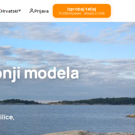
Isprobaj tečaj
Hrvatski
Prijava
11 USD/mjesec · otkaži u 1 klik
pnji modela
ilice,