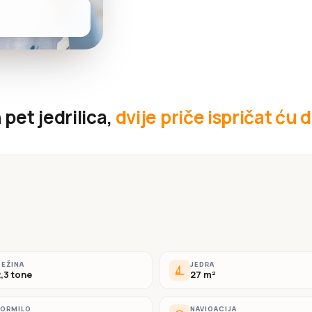
pet jedrilica,
dvije priče ispričat ću d
EŽINA
JEDRA
,3 tone
27 m²
KORMILO
NAVIGACIJA