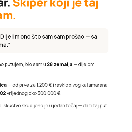
ar.
Skiper koji je taj
am.
 Dijelim ono što sam sam prošao — sa
ma.”
o putujem, bio sam u
28 zemalja
— dijelom
lica
— od prve za 1.200 € i rasklopivog katamarana
382
vrijednog oko 300.000 €.
iskustvo skupljeno je u jedan tečaj — da ti taj put