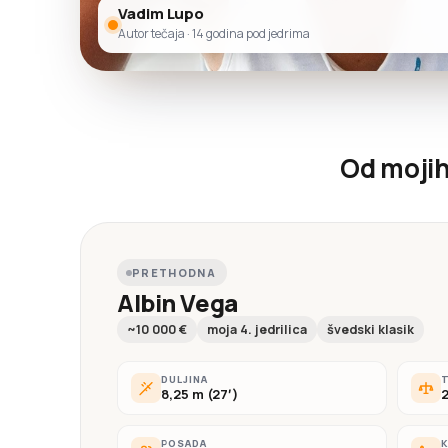
Vadim Lupo
Autor tečaja · 14 godina pod jedrima
Od mojih 
PRETHODNA
Albin Vega
~10 000 €
moja 4. jedrilica
švedski klasik
DULJINA
T
8,25 m (27′)
2
POSADA