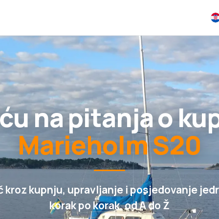
ću na pitanja o ku
Marieholm S20
 kroz kupnju, upravljanje i posjedovanje jedr
korak po korak, od A do Ž