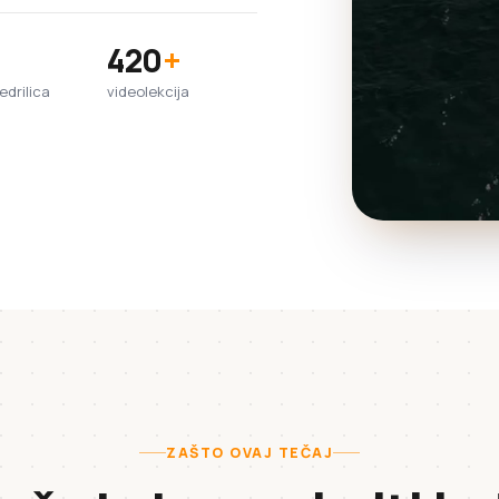
420
+
jedrilica
videolekcija
ZAŠTO OVAJ TEČAJ