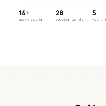
14
+
28
5
godina jedrenja
posjećenih zemalja
vlastitih 