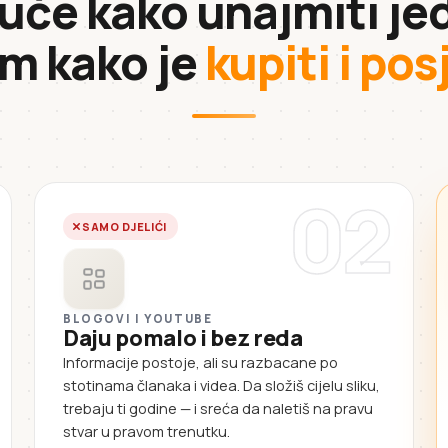
 uče kako unajmiti jed
im kako je
kupiti i po
02
SAMO DJELIĆI
BLOGOVI I YOUTUBE
Daju pomalo i bez reda
Informacije postoje, ali su razbacane po
stotinama članaka i videa. Da složiš cijelu sliku,
trebaju ti godine — i sreća da naletiš na pravu
stvar u pravom trenutku.