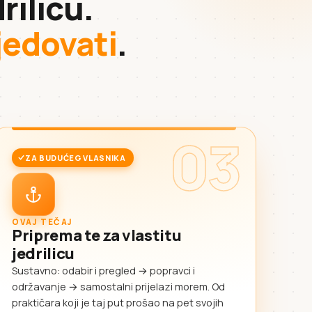
rilicu.
sjedovati
.
03
ZA BUDUĆEG VLASNIKA
OVAJ TEČAJ
Priprema te za vlastitu
jedrilicu
Sustavno: odabir i pregled → popravci i
održavanje → samostalni prijelazi morem. Od
praktičara koji je taj put prošao na pet svojih