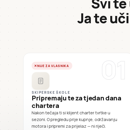
Svi te
Ja te uč
01
NIJE ZA VLASNIKA
SKIPERSKE ŠKOLE
Pripremaju te za tjedan dana
chartera
Nakon tečaja ti si klijent charter tvrtke u
sezoni. O pregledu prije kupnje, održavanju
motora i pripremi za prijelaz — ni riječi.