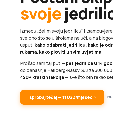
svoje
jedrili
Između „želim svoju jedrilicu” i „samouvjere
sve ono što se u školama ne uči, a na blog
usput:
kako odabrati jedrilicu, kako je odr
rukama, kako ploviti u svim uvjetima
.
Prošao sam taj put —
pet jedrilica u 14 go
do današnje Hallberg-Rassy 382 za 300.000 €
420+ kratkih lekcija
— sve što bih rekao se
Isprobaj tečaj — 11 USD/mjesec
Str