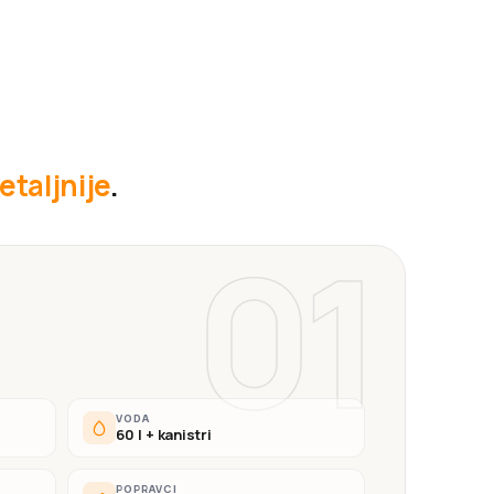
etaljnije
.
01
VODA
60 l + kanistri
POPRAVCI