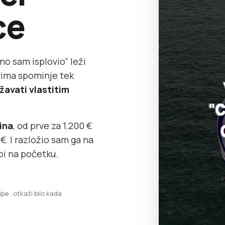
ce
no sam isplovio” leži
ovima spominje tek
žavati vlastitim
dina
, od prve za 1.200 €
. I razložio sam ga na
bi na početku.
ipe · otkaži bilo kada