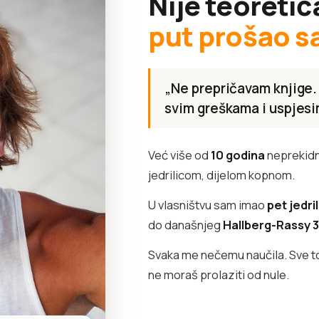
Nije teoretič
put prošao s
„Ne prepričavam knjige.
svim greškama i uspjesi
Već više od
10 godina
neprekidn
jedrilicom, dijelom kopnom.
U vlasništvu sam imao
pet jedri
do današnjeg
Hallberg-Rassy 
Svaka me nečemu naučila. Sve to 
ne moraš prolaziti od nule.