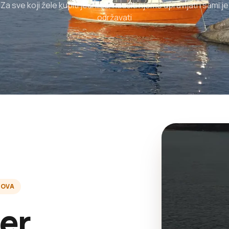
Za sve koji žele kupiti jedrilicu, naučiti njome upravljati i sami je
održavati
ZOVA
er