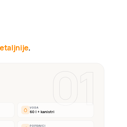
etaljnije
.
01
VODA
60 l + kanistri
POPRAVCI