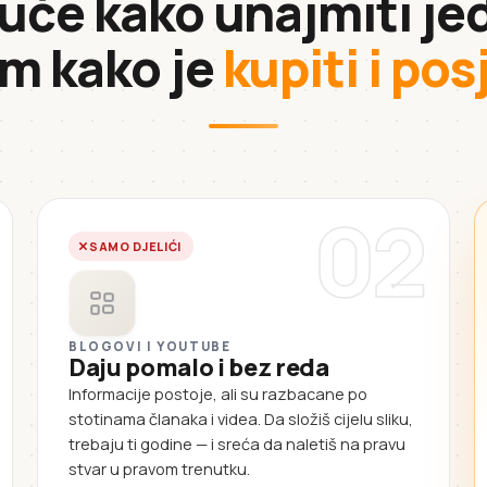
 uče kako unajmiti jed
im kako je
kupiti i po
02
SAMO DJELIĆI
BLOGOVI I YOUTUBE
Daju pomalo i bez reda
Informacije postoje, ali su razbacane po
stotinama članaka i videa. Da složiš cijelu sliku,
trebaju ti godine — i sreća da naletiš na pravu
stvar u pravom trenutku.