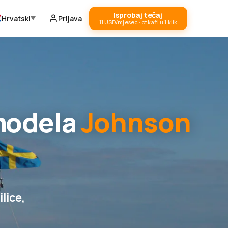
Isprobaj tečaj
Hrvatski
Prijava
11 USD/mjesec · otkaži u 1 klik
 modela
Johnson
ilice,