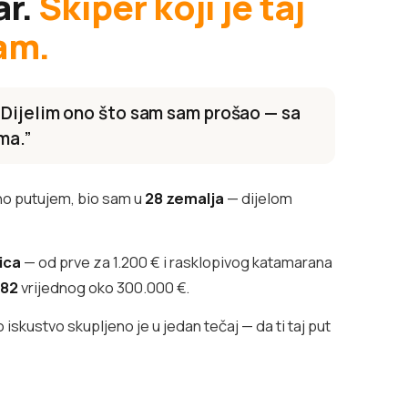
ar.
Skiper koji je taj
am.
 Dijelim ono što sam sam prošao — sa
ma.”
o putujem, bio sam u
28 zemalja
— dijelom
lica
— od prve za 1.200 € i rasklopivog katamarana
382
vrijednog oko 300.000 €.
iskustvo skupljeno je u jedan tečaj — da ti taj put