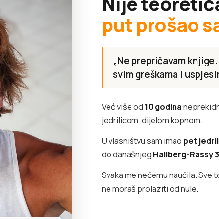
Nije teoretič
put prošao s
„Ne prepričavam knjige.
svim greškama i uspjesi
Već više od
10 godina
neprekidn
jedrilicom, dijelom kopnom.
U vlasništvu sam imao
pet jedri
do današnjeg
Hallberg-Rassy 
Svaka me nečemu naučila. Sve to 
ne moraš prolaziti od nule.