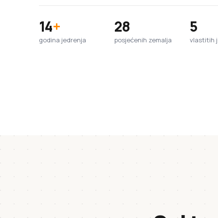
14
+
28
5
godina jedrenja
posjećenih zemalja
vlastitih 