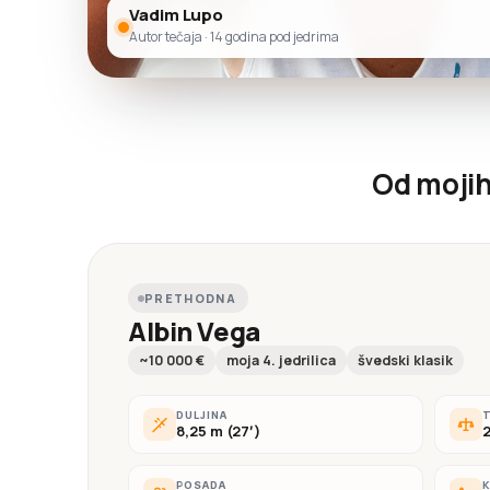
Vadim Lupo
Autor tečaja · 14 godina pod jedrima
Od mojih 
PRETHODNA
Albin Vega
~10 000 €
moja 4. jedrilica
švedski klasik
DULJINA
T
8,25 m (27′)
2
POSADA