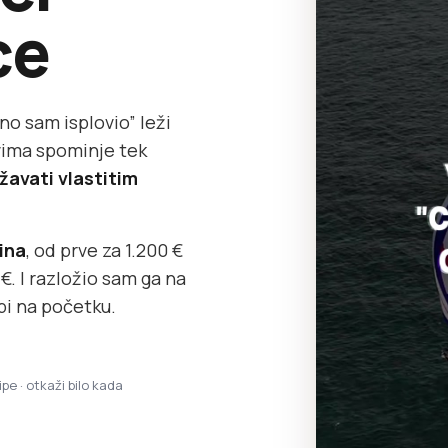
ce
no sam isplovio” leži
ovima spominje tek
žavati vlastitim
dina
, od prve za 1.200 €
. I razložio sam ga na
bi na početku.
ipe · otkaži bilo kada