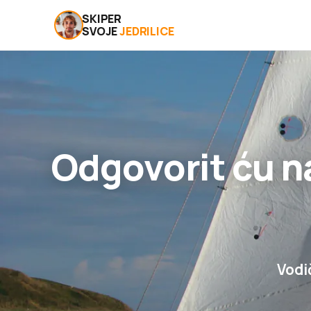
SKIPER
SVOJE
JEDRILICE
Odgovorit ću n
Vodič