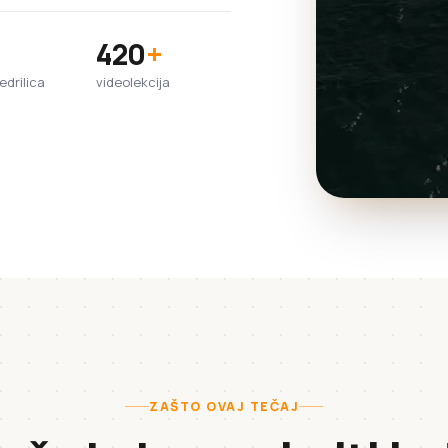
420
+
jedrilica
videolekcija
ZAŠTO OVAJ TEČAJ