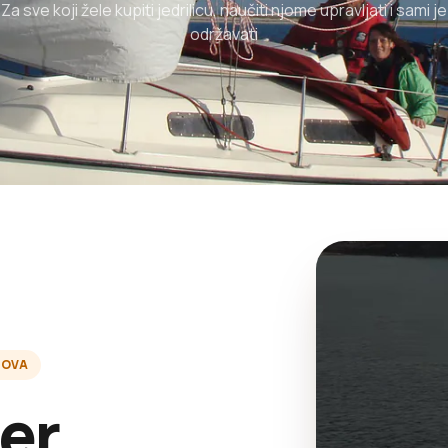
Za sve koji žele kupiti jedrilicu, naučiti njome upravljati i sami je
održavati
ZOVA
er