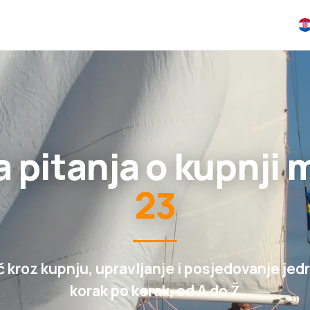
a pitanja o kupnji
23
 kroz kupnju, upravljanje i posjedovanje jedr
korak po korak, od A do Ž