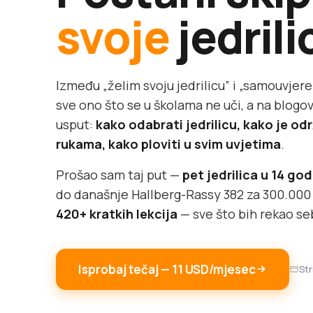
svoje
jedrili
Između „želim svoju jedrilicu” i „samouvjere
sve ono što se u školama ne uči, a na blog
usput:
kako odabrati jedrilicu, kako je odr
rukama, kako ploviti u svim uvjetima
.
Prošao sam taj put —
pet jedrilica u 14 go
do današnje Hallberg-Rassy 382 za 300.000 €
420+ kratkih lekcija
— sve što bih rekao se
Isprobaj tečaj — 11 USD/mjesec
Str