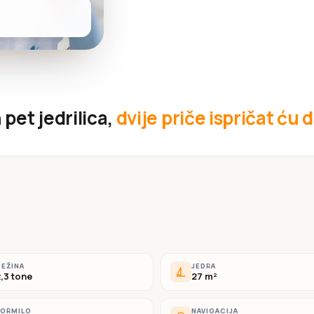
pet jedrilica,
dvije priče ispričat ću d
EŽINA
JEDRA
,3 tone
27 m²
KORMILO
NAVIGACIJA