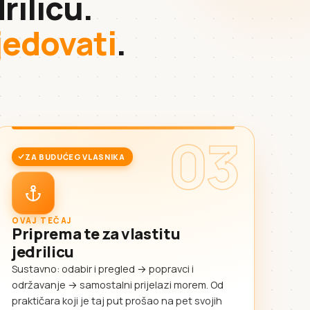
rilicu.
sjedovati
.
03
ZA BUDUĆEG VLASNIKA
OVAJ TEČAJ
Priprema te za vlastitu
jedrilicu
Sustavno: odabir i pregled → popravci i
održavanje → samostalni prijelazi morem. Od
praktičara koji je taj put prošao na pet svojih