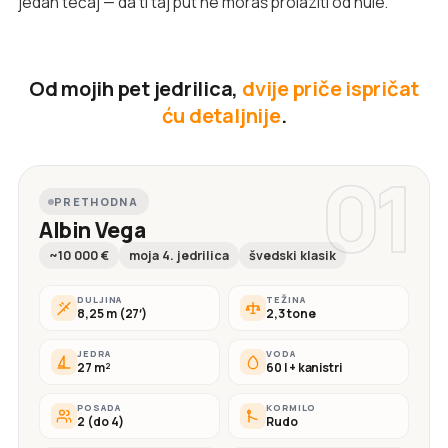
jedan tečaj — da ti taj put ne moraš prolaziti od nule.
Od mojih pet jedrilica,
dvije priče ispričat
ću detaljnije
.
01
PRETHODNA
Albin Vega
~10 000 €
moja 4. jedrilica
švedski klasik
DULJINA
TEŽINA
8,25 m (27′)
2,3 tone
JEDRA
VODA
27 m²
60 l + kanistri
POSADA
KORMILO
2 (do 4)
Rudo