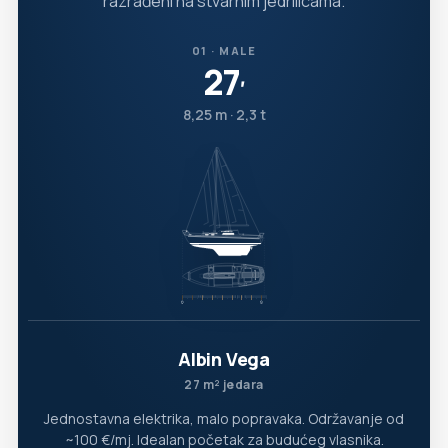
razrađeni na stvarnim jedrilicama.
01 · MALE
27
′
8,25 m · 2,3 t
Albin Vega
27 m² jedara
Jednostavna elektrika, malo popravaka. Održavanje od
~100 €/mj. Idealan početak za budućeg vlasnika.