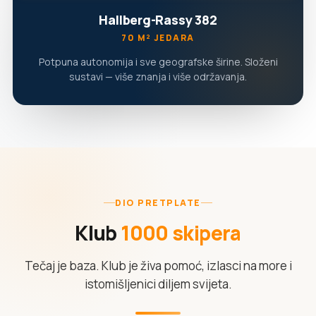
Hallberg-Rassy 382
70 M² JEDARA
Potpuna autonomija i sve geografske širine. Složeni
sustavi — više znanja i više održavanja.
DIO PRETPLATE
Klub
1000 skipera
Tečaj je baza. Klub je živa pomoć, izlasci na more i
istomišljenici diljem svijeta.