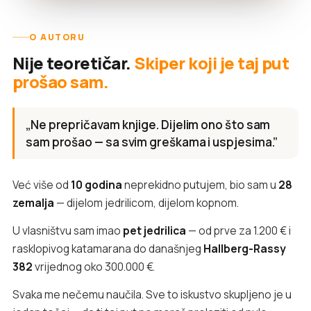
O AUTORU
Nije teoretičar.
Skiper koji je taj put
prošao sam.
„Ne prepričavam knjige. Dijelim ono što sam
sam prošao — sa svim greškama i uspjesima.”
Već više od
10 godina
neprekidno putujem, bio sam u
28
zemalja
— dijelom jedrilicom, dijelom kopnom.
U vlasništvu sam imao
pet jedrilica
— od prve za 1.200 € i
rasklopivog katamarana do današnjeg
Hallberg-Rassy
382
vrijednog oko 300.000 €.
Svaka me nečemu naučila. Sve to iskustvo skupljeno je u