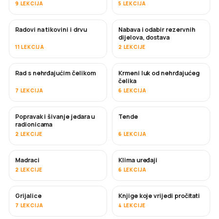
9 LEKCIJA
5 LEKCIJA
Radovi na tikovini i drvu
Nabava i odabir rezervnih
USKORO
dijelova, dostava
11 LEKCIJA
2 LEKCIJE
Rad s nehrđajućim čelikom
Krmeni luk od nehrđajućeg
USKORO
čelika
7 LEKCIJA
6 LEKCIJA
Popravak i šivanje jedara u
Tende
USKORO
radionicama
2 LEKCIJE
6 LEKCIJA
Madraci
Klima uređaji
USKORO
2 LEKCIJE
6 LEKCIJA
Grijalice
Knjige koje vrijedi pročitati
USKORO
USKORO
7 LEKCIJA
4 LEKCIJE