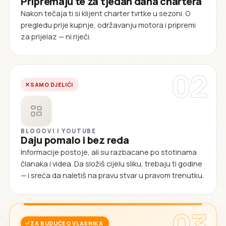
Pripremaju te za tjedan dana chartera
Nakon tečaja ti si klijent charter tvrtke u sezoni. O
pregledu prije kupnje, održavanju motora i pripremi
za prijelaz — ni riječi.
02
SAMO DJELIĆI
BLOGOVI I YOUTUBE
Daju pomalo i bez reda
Informacije postoje, ali su razbacane po stotinama
članaka i videa. Da složiš cijelu sliku, trebaju ti godine
— i sreća da naletiš na pravu stvar u pravom trenutku.
03
ZA BUDUĆEG VLASNIKA