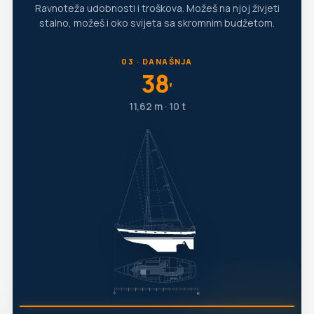
Ravnoteža udobnosti i troškova. Možeš na njoj živjeti
stalno, možeš i oko svijeta sa skromnim budžetom.
03 · DANAŠNJA
38
′
11,62 m · 10 t