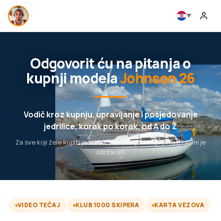
Odgovorit ću na pitanja o
kupnji modela
Johnson 26
Vodič kroz kupnju, upravljanje i posjedovanje
jedrilice, korak po korak, od A do Ž
Za sve koji žele kupiti jedrilicu, naučiti njome upravljati i sami je
održavati
VIDEO TEČAJ
KLUB 1000 SKIPERA
KARTA VEZOVA