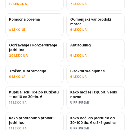
19 LEKCIJA
7 LEKCIJA
Pomoćna oprema
Gumenjak i vanbrodski
motor
4 LEKCIJE
6 LEKCIJA
Održavanje i konzerviranje
Antifouling
USKORO
jedrilice
20 LEKCIJA
6 LEKCIJA
Traženje informacija
Birokratske nijanse
6 LEKCIJA
6 LEKCIJA
Kupnja jedrilice po budžetu
Kako možeš izgubiti veliki
USKORO
USKORO
— od 10 do 30 tis. €
novac
13 LEKCIJA
U PRIPREMI
Kako profitabilno prodati
Kako doći do jedrilice od
NOVO
NOVO
jedrilicu
30–100 tis. € u 3–5 godina
13 LEKCIJA
U PRIPREMI