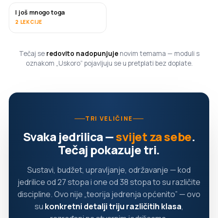
I još mnogo toga
USKORO
2 LEKCIJE
Tečaj se
redovito nadopunjuje
novim temama — moduli s
oznakom „Uskoro” pojavljuju se u pretplati bez doplate.
TRI VELIČINE
Svaka jedrilica —
svijet za sebe
.
Tečaj pokazuje tri.
Sustavi, budžet, upravljanje, održavanje — kod
jedrilice od 27 stopa i one od 38 stopa to su različite
discipline. Ovo nije „teorija jedrenja općenito” — ovo
su
konkretni detalji triju različitih klasa
,