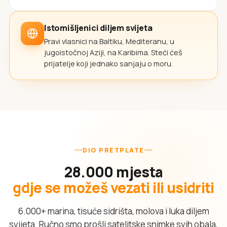
Istomišljenici diljem svijeta
Pravi vlasnici na Baltiku, Mediteranu, u
jugoistočnoj Aziji, na Karibima. Steći ćeš
prijatelje koji jednako sanjaju o moru.
DIO PRETPLATE
28.000 mjesta
gdje se možeš vezati ili usidriti
6.000+ marina, tisuće sidrišta, molova i luka diljem
svijeta. Ručno smo prošli satelitske snimke svih obala,