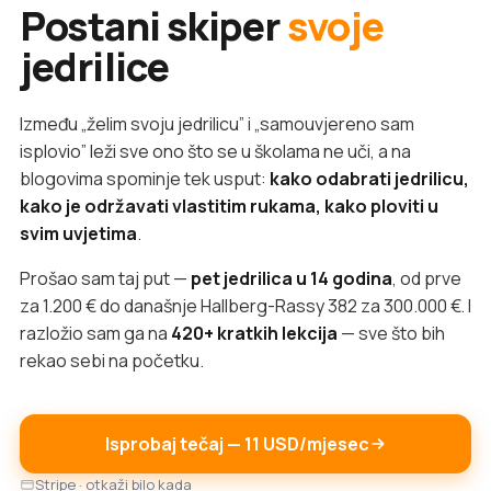
Postani skiper
svoje
jedrilice
Između „želim svoju jedrilicu” i „samouvjereno sam
isplovio” leži sve ono što se u školama ne uči, a na
blogovima spominje tek usput:
kako odabrati jedrilicu,
kako je održavati vlastitim rukama, kako ploviti u
svim uvjetima
.
Prošao sam taj put —
pet jedrilica u 14 godina
, od prve
za 1.200 € do današnje Hallberg-Rassy 382 za 300.000 €. I
razložio sam ga na
420+ kratkih lekcija
— sve što bih
rekao sebi na početku.
Isprobaj tečaj — 11 USD/mjesec
Stripe · otkaži bilo kada