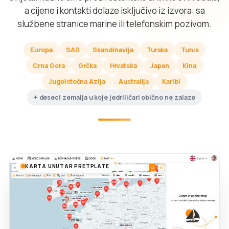
a cijene i kontakti dolaze isključivo iz izvora: sa
službene stranice marine ili telefonskim pozivom.
Europa
SAD
Skandinavija
Turska
Tunis
Crna Gora
Grčka
Hrvatska
Japan
Kina
Jugoistočna Azija
Australija
Karibi
+ deseci zemalja u koje jedriličari obično ne zalaze
KARTA UNUTAR PRETPLATE