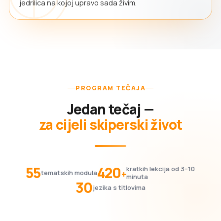
jedrilica na kojoj upravo sada živim.
PROGRAM TEČAJA
Jedan tečaj —
za cijeli skiperski život
55
420
kratkih lekcija od 3–10
+
tematskih modula
minuta
30
jezika s titlovima