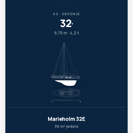
02 · SREDNJE
32
′
9,75 m · 4,2 t
Marieholm 32E
36 m² jedara