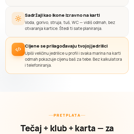
Sadržaji kao ikone izravno na karti
Voda, gorivo, struja, tuš, WC — vidiš odmah, bez
otvaranja kartice. Štedi ti sate planiranja.
Cijene se prilagođavaju tvojoj jedrilici
Upiši veličinu jedrilice u profil i svaka marina na karti
odmah pokazuje cijenu baš za tebe. Bez kalkulatora
i telefoniranja.
PRETPLATA
Tečaj + klub + karta — za