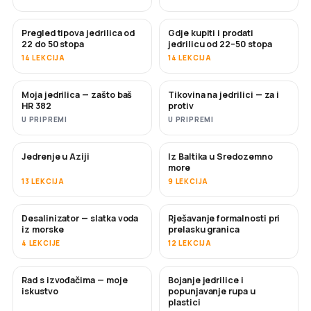
Pregled tipova jedrilica od
Gdje kupiti i prodati
USKORO
USKORO
22 do 50 stopa
jedrilicu od 22–50 stopa
14 LEKCIJA
14 LEKCIJA
Moja jedrilica — zašto baš
Tikovina na jedrilici — za i
USKORO
USKORO
HR 382
protiv
U PRIPREMI
U PRIPREMI
Jedrenje u Aziji
Iz Baltika u Sredozemno
USKORO
USKORO
more
13 LEKCIJA
9 LEKCIJA
Desalinizator — slatka voda
Rješavanje formalnosti pri
USKORO
iz morske
prelasku granica
4 LEKCIJE
12 LEKCIJA
Rad s izvođačima — moje
Bojanje jedrilice i
USKORO
USKORO
iskustvo
popunjavanje rupa u
plastici