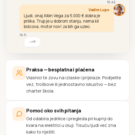
15:42
Vadim Lupo
Ljudi, onaj Albin Vega za 5.000 € dobra je
prilika. Trup je u dobrom stanju, nema kil
bolcova, motor nov! Ja bih ga uzeo.
16:11
Praksa — besplatna i plaćena
Vlasnici te zovu na izlaske i prijelaze. Podijelite
vez, troškove ili jednostavno iskustvo — bez
charter škola.
Pomoć oko svih pitanja
Od odabira jedrilice i pregleda pri kupnji do
kvara na elektrici u oluji. Tisuću ljudi već zna
kako to riješiti.