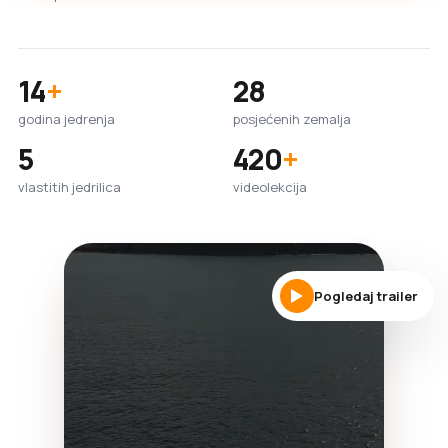
14
+
28
godina jedrenja
posjećenih zemalja
5
420
+
vlastitih jedrilica
videolekcija
Pogledaj trailer