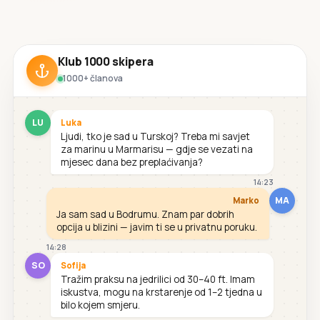
Klub 1000 skipera
1000+ članova
LU
Luka
Ljudi, tko je sad u Turskoj? Treba mi savjet
za marinu u Marmarisu — gdje se vezati na
mjesec dana bez preplaćivanja?
14:23
MA
Marko
Ja sam sad u Bodrumu. Znam par dobrih
opcija u blizini — javim ti se u privatnu poruku.
14:28
SO
Sofija
Tražim praksu na jedrilici od 30–40 ft. Imam
iskustva, mogu na krstarenje od 1–2 tjedna u
bilo kojem smjeru.