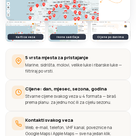
Kartica veza
Ikone sadržaja
Cijene po danima
5 vrsta mjesta za pristajanje
Marine, sidrišta, molovi, velike luke i ribarske luke —
filtriraj po vrsti.
Cijene: dan, mjesec, sezona, godina
Stvarne cijene svakog veza u 4 formata — biraš
prema planu: za jednu noć ili za cijelu sezonu.
Kontakti svakog veza
Web, e-mail, telefon, VHF kanal, poveznice na
Google Maps i Apple Maps — sve na jedan klik.