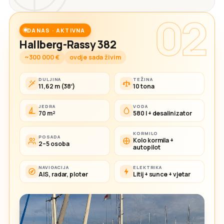
02
DANAS · AKTIVNA
Hallberg-Rassy 382
~300 000 €
ovdje sada živim
DULJINA
TEŽINA
11,62 m (38′)
10 tona
JEDRA
VODA
70 m²
580 l + desalinizator
KORMILO
POSADA
Kolo kormila +
2–5 osoba
autopilot
NAVIGACIJA
ELEKTRIKA
AIS, radar, ploter
Litij + sunce + vjetar