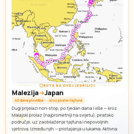
RUTA NA OVOJ JEDRILICI
Malezija
Japan
40 dana plovidbe
kroz pirate i tajfune
Dugi prijelazi non-stop, po tjedan dana i više — kroz
Malajski prolaz (najprometniji na svijetu), piratsko
područje, uz zaobilaženje tajfuna i nepovoljnih
vjetrova. Između njih — pristajanja u lukama. Aktivna