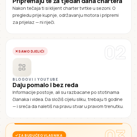
Pripremaju te za tjedan dana chartera
Nakon tečaja ti si klijent charter tvrtke u sezoni. O
pregledu prije kupnje, održavanju motora i pripremi
za prijelaz — ni riječi.
02
SAMO DJELIĆI
BLOGOVI I YOUTUBE
Daju pomalo i bez reda
Informacije postoje, ali su razbacane po stotinama
članaka i videa. Da složiš cijelu sliku, trebaju ti godine
— i sreća da naletiš na pravu stvar u pravom trenutku.
03
ZA BUDUĆEG VLASNIKA