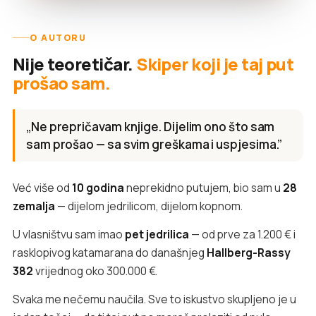
O AUTORU
Nije teoretičar.
Skiper koji je taj put
prošao sam.
„Ne prepričavam knjige. Dijelim ono što sam
sam prošao — sa svim greškama i uspjesima.”
Već više od
10 godina
neprekidno putujem, bio sam u
28
zemalja
— dijelom jedrilicom, dijelom kopnom.
U vlasništvu sam imao
pet jedrilica
— od prve za 1.200 € i
rasklopivog katamarana do današnjeg
Hallberg-Rassy
382
vrijednog oko 300.000 €.
Svaka me nečemu naučila. Sve to iskustvo skupljeno je u