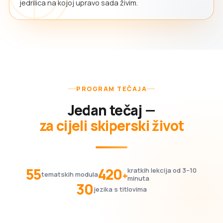
jedrilica na kojoj upravo sada živim.
PROGRAM TEČAJA
Jedan tečaj —
za cijeli skiperski život
55
420
kratkih lekcija od 3–10
+
tematskih modula
minuta
30
jezika s titlovima