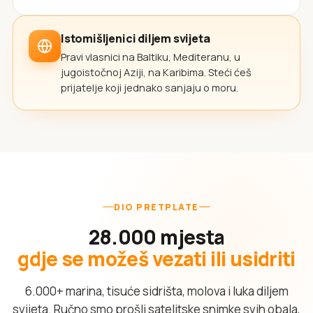
Istomišljenici diljem svijeta
Pravi vlasnici na Baltiku, Mediteranu, u
jugoistočnoj Aziji, na Karibima. Steći ćeš
prijatelje koji jednako sanjaju o moru.
DIO PRETPLATE
28.000 mjesta
gdje se možeš vezati ili usidriti
6.000+ marina, tisuće sidrišta, molova i luka diljem
svijeta. Ručno smo prošli satelitske snimke svih obala,