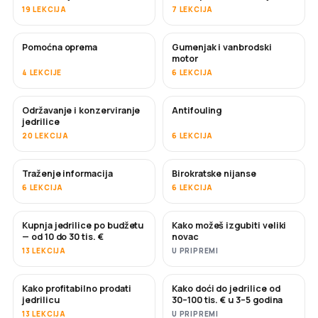
19 LEKCIJA
7 LEKCIJA
Pomoćna oprema
Gumenjak i vanbrodski
motor
4 LEKCIJE
6 LEKCIJA
Održavanje i konzerviranje
Antifouling
USKORO
jedrilice
20 LEKCIJA
6 LEKCIJA
Traženje informacija
Birokratske nijanse
6 LEKCIJA
6 LEKCIJA
Kupnja jedrilice po budžetu
Kako možeš izgubiti veliki
USKORO
USKORO
— od 10 do 30 tis. €
novac
13 LEKCIJA
U PRIPREMI
Kako profitabilno prodati
Kako doći do jedrilice od
NOVO
NOVO
jedrilicu
30–100 tis. € u 3–5 godina
13 LEKCIJA
U PRIPREMI