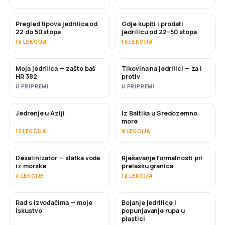
Pregled tipova jedrilica od
Gdje kupiti i prodati
USKORO
USKORO
22 do 50 stopa
jedrilicu od 22–50 stopa
14 LEKCIJA
14 LEKCIJA
Moja jedrilica — zašto baš
Tikovina na jedrilici — za i
USKORO
USKORO
HR 382
protiv
U PRIPREMI
U PRIPREMI
Jedrenje u Aziji
Iz Baltika u Sredozemno
USKORO
USKORO
more
13 LEKCIJA
9 LEKCIJA
Desalinizator — slatka voda
Rješavanje formalnosti pri
USKORO
iz morske
prelasku granica
4 LEKCIJE
12 LEKCIJA
Rad s izvođačima — moje
Bojanje jedrilice i
USKORO
USKORO
iskustvo
popunjavanje rupa u
plastici