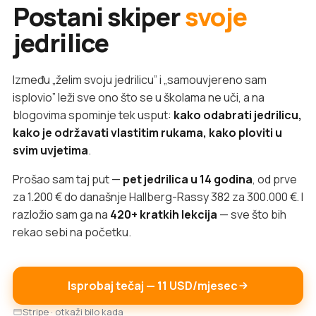
Postani skiper
svoje
jedrilice
Između „želim svoju jedrilicu” i „samouvjereno sam
isplovio” leži sve ono što se u školama ne uči, a na
blogovima spominje tek usput:
kako odabrati jedrilicu,
kako je održavati vlastitim rukama, kako ploviti u
svim uvjetima
.
Prošao sam taj put —
pet jedrilica u 14 godina
, od prve
za 1.200 € do današnje Hallberg-Rassy 382 za 300.000 €. I
razložio sam ga na
420+ kratkih lekcija
— sve što bih
rekao sebi na početku.
Isprobaj tečaj — 11 USD/mjesec
Stripe · otkaži bilo kada