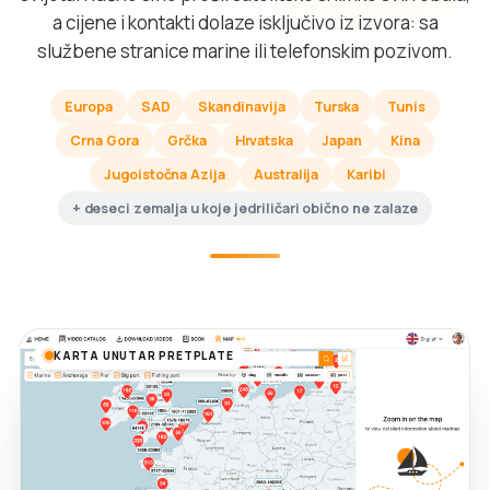
a cijene i kontakti dolaze isključivo iz izvora: sa
službene stranice marine ili telefonskim pozivom.
Europa
SAD
Skandinavija
Turska
Tunis
Crna Gora
Grčka
Hrvatska
Japan
Kina
Jugoistočna Azija
Australija
Karibi
+ deseci zemalja u koje jedriličari obično ne zalaze
KARTA UNUTAR PRETPLATE