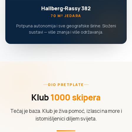
Hallberg-Rassy 382
70 M² JEDARA
Potpuna autonomija i sve geografske širine. Složeni
sustavi — više znanja i više održavanja.
DIO PRETPLATE
Klub
1000 skipera
Tečaj je baza. Klub je živa pomoć, izlasci na more i
istomišljenici diljem svijeta.