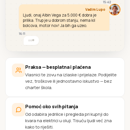
15:42
Vadim Lupo
Ljudi, onaj Albin Vega za 5.000 € dobra je
prilika. Trup je u dobrom stanju, nema kil
bolcova, motor nov! Ja bih ga uzeo.
16:11
Praksa — besplatna i plaćena
Vlasnici te zovu na izlaske i prijelaze. Podijelite
vez, troškove ili jednostavno iskustvo — bez
charter škola.
Pomoć oko svih pitanja
Od odabira jedrilice i pregleda pri kupnji do
kvara na elektrici u oluji. Tisuću ljudi već zna
kako to riješiti.