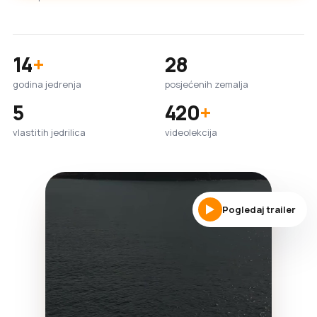
14
+
28
godina jedrenja
posjećenih zemalja
5
420
+
vlastitih jedrilica
videolekcija
Pogledaj trailer