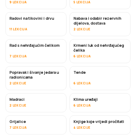
9 LEKCIJA
5 LEKCIJA
Radovi na tikovini i drvu
Nabava i odabir rezervnih
USKORO
dijelova, dostava
11 LEKCIJA
2 LEKCIJE
Rad s nehrđajućim čelikom
Krmeni luk od nehrđajućeg
USKORO
čelika
7 LEKCIJA
6 LEKCIJA
Popravak i šivanje jedara u
Tende
USKORO
radionicama
2 LEKCIJE
6 LEKCIJA
Madraci
Klima uređaji
USKORO
2 LEKCIJE
6 LEKCIJA
Grijalice
Knjige koje vrijedi pročitati
USKORO
USKORO
7 LEKCIJA
4 LEKCIJE