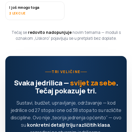
I još mnogo toga
USKORO
2 LEKCIJE
Tečaj se
redovito nadopunjuje
novim temama — moduli s
oznakom „Uskoro” pojavljuju se u pretplati bez doplate.
TRI VELIČINE
Svaka jedrilica —
svijet za sebe
.
Tečaj pokazuje tri.
Sustavi, budžet, upravljanje, održavanje — kod
jedrilice od 27 stopa i one od 38 stopa to su različite
discipline. Ovo nije „teorija jedrenja općenito” — ovo
su
konkretni detalji triju različitih klasa
,