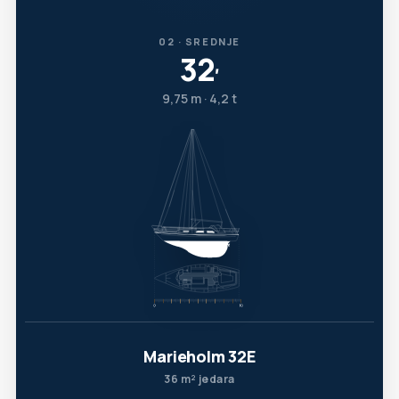
02 · SREDNJE
32
′
9,75 m · 4,2 t
Marieholm 32E
36 m² jedara