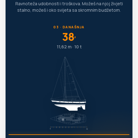
Ravnoteža udobnosti i troškova. Možeš na njoj živjeti
stalno, možeš i oko svijeta sa skromnim budžetom.
03 · DANAŠNJA
38
′
11,62 m · 10 t