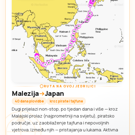
RUTA NA OVOJ JEDRILICI
Malezija
Japan
40 dana plovidbe
kroz pirate i tajfune
Dugi prijelazi non-stop, po tjedan dana i više — kroz
Malajski prolaz (najprometniji na svijetu), piratsko
područje, uz zaobilaženje tajfuna i nepovoljnih
vjetrova. Između njih — pristajanja u lukama. Aktivna