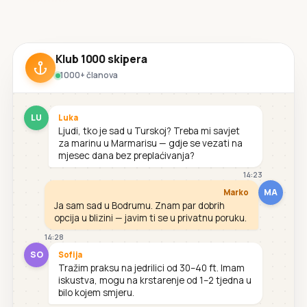
Klub 1000 skipera
1000+ članova
LU
Luka
Ljudi, tko je sad u Turskoj? Treba mi savjet
za marinu u Marmarisu — gdje se vezati na
mjesec dana bez preplaćivanja?
14:23
MA
Marko
Ja sam sad u Bodrumu. Znam par dobrih
opcija u blizini — javim ti se u privatnu poruku.
14:28
SO
Sofija
Tražim praksu na jedrilici od 30–40 ft. Imam
iskustva, mogu na krstarenje od 1–2 tjedna u
bilo kojem smjeru.