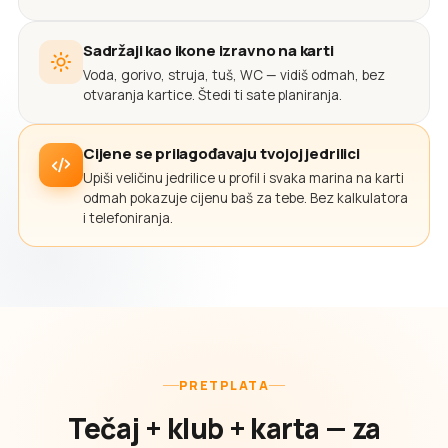
Sadržaji kao ikone izravno na karti
Voda, gorivo, struja, tuš, WC — vidiš odmah, bez
otvaranja kartice. Štedi ti sate planiranja.
Cijene se prilagođavaju tvojoj jedrilici
Upiši veličinu jedrilice u profil i svaka marina na karti
odmah pokazuje cijenu baš za tebe. Bez kalkulatora
i telefoniranja.
PRETPLATA
Tečaj + klub + karta — za