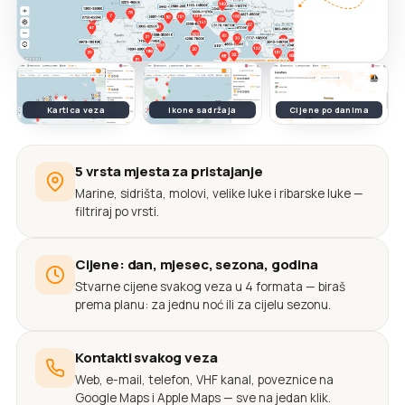
Kartica veza
Ikone sadržaja
Cijene po danima
5 vrsta mjesta za pristajanje
Marine, sidrišta, molovi, velike luke i ribarske luke —
filtriraj po vrsti.
Cijene: dan, mjesec, sezona, godina
Stvarne cijene svakog veza u 4 formata — biraš
prema planu: za jednu noć ili za cijelu sezonu.
Kontakti svakog veza
Web, e-mail, telefon, VHF kanal, poveznice na
Google Maps i Apple Maps — sve na jedan klik.