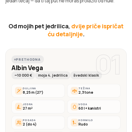
jedan tečaj — da ti taj put ne moraš prolaziti od nule.
Od mojih pet jedrilica,
dvije priče ispričat
ću detaljnije
.
01
PRETHODNA
Albin Vega
~10 000 €
moja 4. jedrilica
švedski klasik
DULJINA
TEŽINA
8,25 m (27′)
2,3 tone
JEDRA
VODA
27 m²
60 l + kanistri
POSADA
KORMILO
2 (do 4)
Rudo