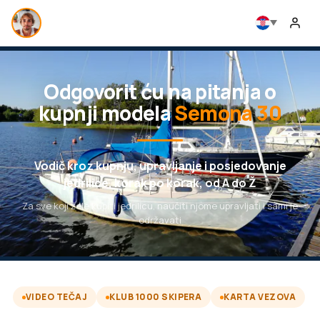
Odgovorit ću na pitanja o
kupnji modela
Semona 30
Vodič kroz kupnju, upravljanje i posjedovanje
jedrilice, korak po korak, od A do Ž
Za sve koji žele kupiti jedrilicu, naučiti njome upravljati i sami je
održavati
VIDEO TEČAJ
KLUB 1000 SKIPERA
KARTA VEZOVA