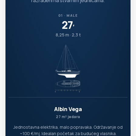
razrađeni na stvarnim jedrilicama.
01 · MALE
27
′
8,25 m · 2,3 t
Albin Vega
27 m² jedara
Jednostavna elektrika, malo popravaka. Održavanje od
~100 €/mj. Idealan početak za budućeg vlasnika.