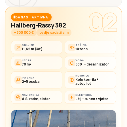
02
DANAS · AKTIVNA
Hallberg-Rassy 382
~300 000 €
ovdje sada živim
DULJINA
TEŽINA
11,62 m (38′)
10 tona
JEDRA
VODA
70 m²
580 l + desalinizator
KORMILO
POSADA
Kolo kormila +
2–5 osoba
autopilot
NAVIGACIJA
ELEKTRIKA
AIS, radar, ploter
Litij + sunce + vjetar