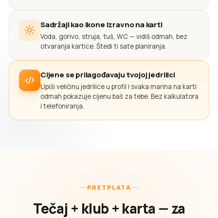
Sadržaji kao ikone izravno na karti
Voda, gorivo, struja, tuš, WC — vidiš odmah, bez
otvaranja kartice. Štedi ti sate planiranja.
Cijene se prilagođavaju tvojoj jedrilici
Upiši veličinu jedrilice u profil i svaka marina na karti
odmah pokazuje cijenu baš za tebe. Bez kalkulatora
i telefoniranja.
PRETPLATA
Tečaj + klub + karta — za