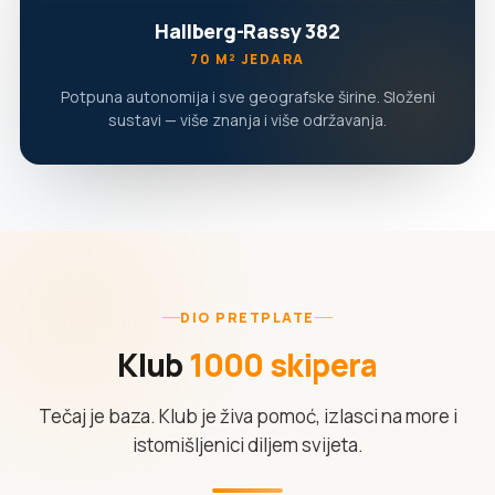
Hallberg-Rassy 382
70 M² JEDARA
Potpuna autonomija i sve geografske širine. Složeni
sustavi — više znanja i više održavanja.
DIO PRETPLATE
Klub
1000 skipera
Tečaj je baza. Klub je živa pomoć, izlasci na more i
istomišljenici diljem svijeta.