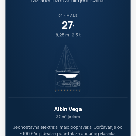
razrađeni na stvarnim jedrilicama.
01 · MALE
27
′
8,25 m · 2,3 t
Albin Vega
27 m² jedara
Jednostavna elektrika, malo popravaka. Održavanje od
~100 €/mj. Idealan početak za budućeg vlasnika.