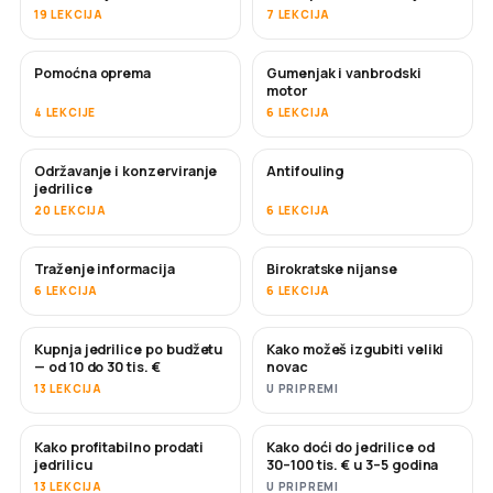
19 LEKCIJA
7 LEKCIJA
Pomoćna oprema
Gumenjak i vanbrodski
motor
4 LEKCIJE
6 LEKCIJA
Održavanje i konzerviranje
Antifouling
USKORO
jedrilice
20 LEKCIJA
6 LEKCIJA
Traženje informacija
Birokratske nijanse
6 LEKCIJA
6 LEKCIJA
Kupnja jedrilice po budžetu
Kako možeš izgubiti veliki
USKORO
USKORO
— od 10 do 30 tis. €
novac
13 LEKCIJA
U PRIPREMI
Kako profitabilno prodati
Kako doći do jedrilice od
NOVO
NOVO
jedrilicu
30–100 tis. € u 3–5 godina
13 LEKCIJA
U PRIPREMI