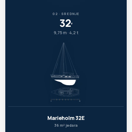
02 · SREDNJE
32
′
9,75 m · 4,2 t
Marieholm 32E
36 m² jedara