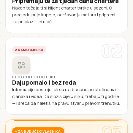
Pripremaju te za tjedan dana chartera
Nakon tečaja ti si klijent charter tvrtke u sezoni. O
pregledu prije kupnje, održavanju motora i pripremi
za prijelaz — ni riječi.
02
SAMO DJELIĆI
BLOGOVI I YOUTUBE
Daju pomalo i bez reda
Informacije postoje, ali su razbacane po stotinama
članaka i videa. Da složiš cijelu sliku, trebaju ti godine
— i sreća da naletiš na pravu stvar u pravom trenutku.
03
ZA BUDUĆEG VLASNIKA