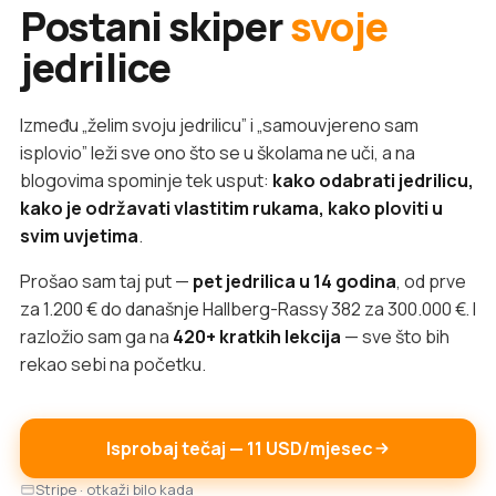
Postani skiper
svoje
jedrilice
Između „želim svoju jedrilicu” i „samouvjereno sam
isplovio” leži sve ono što se u školama ne uči, a na
blogovima spominje tek usput:
kako odabrati jedrilicu,
kako je održavati vlastitim rukama, kako ploviti u
svim uvjetima
.
Prošao sam taj put —
pet jedrilica u 14 godina
, od prve
za 1.200 € do današnje Hallberg-Rassy 382 za 300.000 €. I
razložio sam ga na
420+ kratkih lekcija
— sve što bih
rekao sebi na početku.
Isprobaj tečaj — 11 USD/mjesec
Stripe · otkaži bilo kada