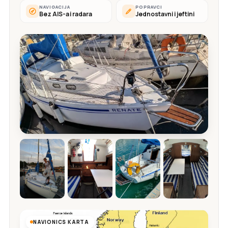
NAVIGACIJA
POPRAVCI
Bez AIS-a i radara
Jednostavni i jeftini
NAVIONICS KARTA