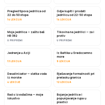
Pregled tipova jedrilica od
Gdje kupiti i prodati
USKORO
USKORO
22 do 50 stopa
jedrilicu od 22–50 stopa
14 LEKCIJA
14 LEKCIJA
Moja jedrilica — zašto baš
Tikovina na jedrilici — za i
USKORO
USKORO
HR 382
protiv
U PRIPREMI
U PRIPREMI
Jedrenje u Aziji
Iz Baltika u Sredozemno
USKORO
USKORO
more
13 LEKCIJA
9 LEKCIJA
Desalinizator — slatka voda
Rješavanje formalnosti pri
USKORO
iz morske
prelasku granica
4 LEKCIJE
12 LEKCIJA
Rad s izvođačima — moje
Bojanje jedrilice i
USKORO
USKORO
iskustvo
popunjavanje rupa u
plastici