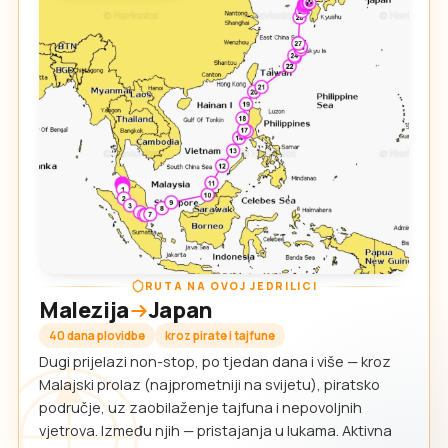
RUTA NA OVOJ JEDRILICI
Malezija
Japan
40 dana plovidbe
kroz pirate i tajfune
Dugi prijelazi non-stop, po tjedan dana i više — kroz
Malajski prolaz (najprometniji na svijetu), piratsko
područje, uz zaobilaženje tajfuna i nepovoljnih
vjetrova. Između njih — pristajanja u lukama. Aktivna