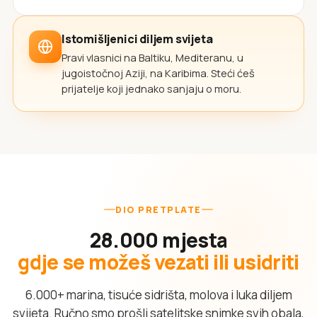
Istomišljenici diljem svijeta
Pravi vlasnici na Baltiku, Mediteranu, u
jugoistočnoj Aziji, na Karibima. Steći ćeš
prijatelje koji jednako sanjaju o moru.
DIO PRETPLATE
28.000 mjesta
gdje se možeš vezati ili usidriti
6.000+ marina, tisuće sidrišta, molova i luka diljem
svijeta. Ručno smo prošli satelitske snimke svih obala,