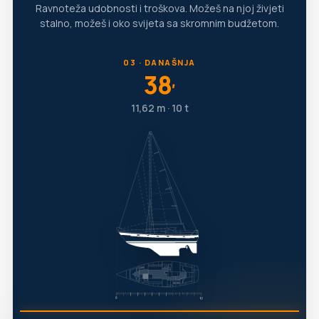
Ravnoteža udobnosti i troškova. Možeš na njoj živjeti
stalno, možeš i oko svijeta sa skromnim budžetom.
03 · DANAŠNJA
38
′
11,62 m · 10 t