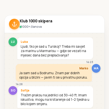
Klub 1000 skipera
1000+ članova
LU
Luka
Ljudi, tko je sad u Turskoj? Treba mi savjet
za marinu u Marmarisu — gdje se vezati na
mjesec dana bez preplaćivanja?
14:23
MA
Marko
Ja sam sad u Bodrumu. Znam par dobrih
opcija u blizini — javim ti se u privatnu poruku.
14:28
SO
Sofija
Tražim praksu na jedrilici od 30–40 ft. Imam
iskustva, mogu na krstarenje od 1–2 tjedna u
bilo kojem smjeru.