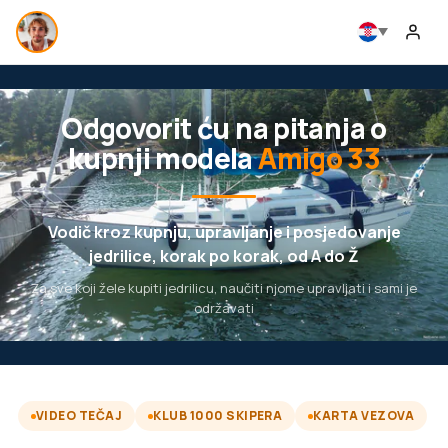
Odgovorit ću na pitanja o
kupnji modela
Amigo 33
Vodič kroz kupnju, upravljanje i posjedovanje
jedrilice, korak po korak, od A do Ž
Za sve koji žele kupiti jedrilicu, naučiti njome upravljati i sami je
održavati
VIDEO TEČAJ
KLUB 1000 SKIPERA
KARTA VEZOVA