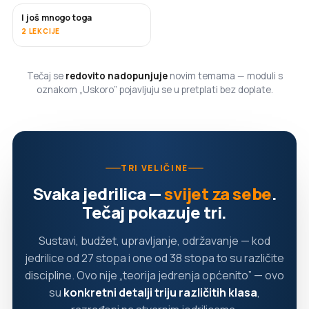
I još mnogo toga
USKORO
2 LEKCIJE
Tečaj se
redovito nadopunjuje
novim temama — moduli s
oznakom „Uskoro” pojavljuju se u pretplati bez doplate.
TRI VELIČINE
Svaka jedrilica —
svijet za sebe
.
Tečaj pokazuje tri.
Sustavi, budžet, upravljanje, održavanje — kod
jedrilice od 27 stopa i one od 38 stopa to su različite
discipline. Ovo nije „teorija jedrenja općenito” — ovo
su
konkretni detalji triju različitih klasa
,