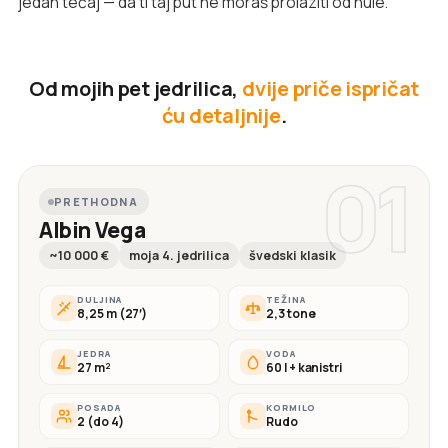
jedan tečaj — da ti taj put ne moraš prolaziti od nule.
Od mojih pet jedrilica,
dvije priče ispričat
ću detaljnije
.
01
PRETHODNA
Albin Vega
~10 000 €
moja 4. jedrilica
švedski klasik
DULJINA
TEŽINA
8,25 m (27′)
2,3 tone
JEDRA
VODA
27 m²
60 l + kanistri
POSADA
KORMILO
2 (do 4)
Rudo