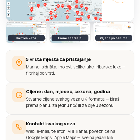
Kartica veza
Ikone sadržaja
Cijene po danima
5 vrsta mjesta za pristajanje
Marine, sidrišta, molovi, velike luke i ribarske luke —
filtriraj po vrsti.
Cijene: dan, mjesec, sezona, godina
Stvarne cijene svakog veza u 4 formata — biraš
prema planu: za jednu noć ili za cijelu sezonu.
Kontakti svakog veza
Web, e-mail, telefon, VHF kanal, poveznice na
Google Maps i Apple Maps — sve na jedan klik.