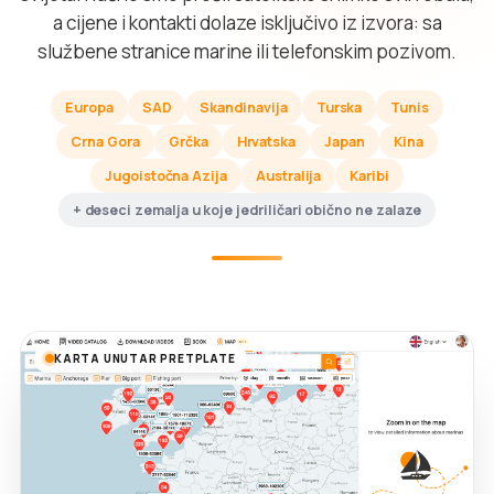
a cijene i kontakti dolaze isključivo iz izvora: sa
službene stranice marine ili telefonskim pozivom.
Europa
SAD
Skandinavija
Turska
Tunis
Crna Gora
Grčka
Hrvatska
Japan
Kina
Jugoistočna Azija
Australija
Karibi
+ deseci zemalja u koje jedriličari obično ne zalaze
KARTA UNUTAR PRETPLATE