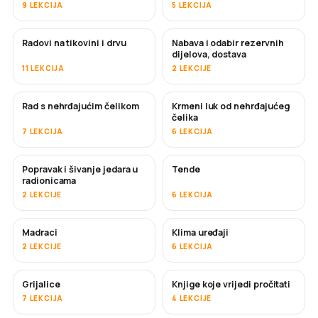
9 LEKCIJA
5 LEKCIJA
Radovi na tikovini i drvu
Nabava i odabir rezervnih
USKORO
dijelova, dostava
11 LEKCIJA
2 LEKCIJE
Rad s nehrđajućim čelikom
Krmeni luk od nehrđajućeg
USKORO
čelika
7 LEKCIJA
6 LEKCIJA
Popravak i šivanje jedara u
Tende
USKORO
radionicama
2 LEKCIJE
6 LEKCIJA
Madraci
Klima uređaji
USKORO
2 LEKCIJE
6 LEKCIJA
Grijalice
Knjige koje vrijedi pročitati
USKORO
USKORO
7 LEKCIJA
4 LEKCIJE