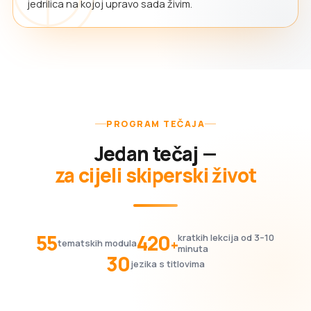
jedrilica na kojoj upravo sada živim.
PROGRAM TEČAJA
Jedan tečaj —
za cijeli skiperski život
55
420
kratkih lekcija od 3–10
+
tematskih modula
minuta
30
jezika s titlovima