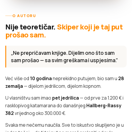
O AUTORU
Nije teoretičar.
Skiper koji je taj put
prošao sam.
„Ne prepričavam knjige. Dijelim ono što sam
sam prošao — sa svim greškama i uspjesima.”
Već više od
10 godina
neprekidno putujem, bio sam u
28
zemalja
— dijelom jedrilicom, dijelom kopnom.
U vlasništvu sam imao
pet jedrilica
— od prve za 1.200 € i
rasklopivog katamarana do današnjeg
Hallberg-Rassy
382
vrijednog oko 300.000 €.
Svaka me nečemu naučila. Sve to iskustvo skupljeno je u