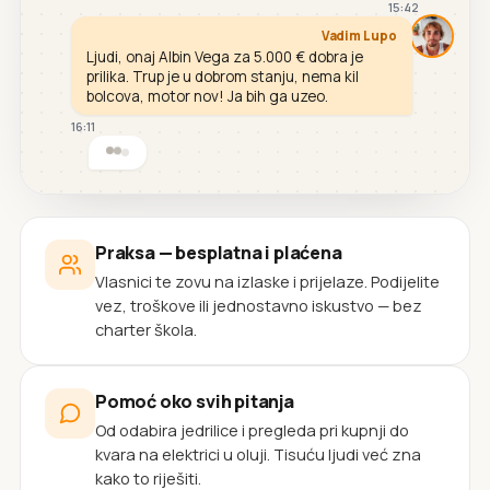
15:42
Vadim Lupo
Ljudi, onaj Albin Vega za 5.000 € dobra je
prilika. Trup je u dobrom stanju, nema kil
bolcova, motor nov! Ja bih ga uzeo.
16:11
Praksa — besplatna i plaćena
Vlasnici te zovu na izlaske i prijelaze. Podijelite
vez, troškove ili jednostavno iskustvo — bez
charter škola.
Pomoć oko svih pitanja
Od odabira jedrilice i pregleda pri kupnji do
kvara na elektrici u oluji. Tisuću ljudi već zna
kako to riješiti.