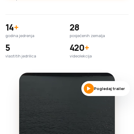
14
+
28
godina jedrenja
posjećenih zemalja
5
420
+
vlastitih jedrilica
videolekcija
Pogledaj trailer