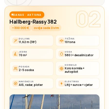
02
DANAS · AKTIVNA
Hallberg-Rassy 382
~300 000 €
ovdje sada živim
DULJINA
TEŽINA
11,62 m (38′)
10 tona
JEDRA
VODA
70 m²
580 l + desalinizator
KORMILO
POSADA
Kolo kormila +
2–5 osoba
autopilot
NAVIGACIJA
ELEKTRIKA
AIS, radar, ploter
Litij + sunce + vjetar