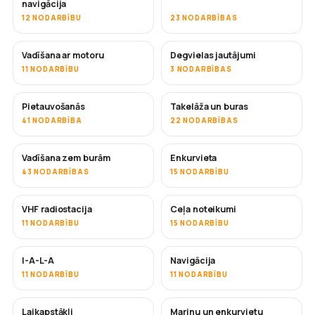
navigācija
12 NODARBĪBU
23 NODARBĪBAS
Vadīšana ar motoru
Degvielas jautājumi
11 NODARBĪBU
3 NODARBĪBAS
Pietauvošanās
Takelāža un buras
41 NODARBĪBA
22 NODARBĪBAS
Vadīšana zem burām
Enkurvieta
43 NODARBĪBAS
15 NODARBĪBU
VHF radiostacija
Ceļa noteikumi
11 NODARBĪBU
15 NODARBĪBU
I-A-L-A
Navigācija
11 NODARBĪBU
11 NODARBĪBU
Laikapstākļi
Marinu un enkurvietu