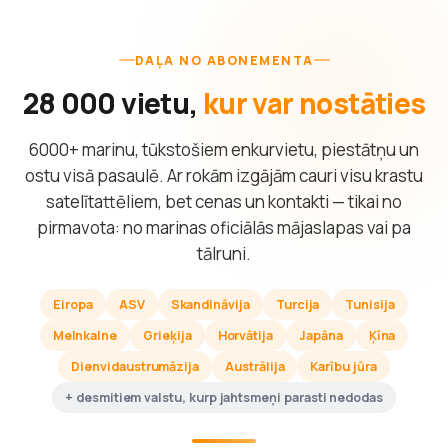
DAĻA NO ABONEMENTA
28 000 vietu,
kur var nostāties
6000+ marinu, tūkstošiem enkurvietu, piestātņu un
ostu visā pasaulē. Ar rokām izgājām cauri visu krastu
satelītattēliem, bet cenas un kontakti — tikai no
pirmavota: no marinas oficiālās mājaslapas vai pa
tālruni.
Eiropa
ASV
Skandināvija
Turcija
Tunisija
Melnkalne
Grieķija
Horvātija
Japāna
Ķīna
Dienvidaustrumāzija
Austrālija
Karību jūra
+ desmitiem valstu, kurp jahtsmeņi parasti nedodas