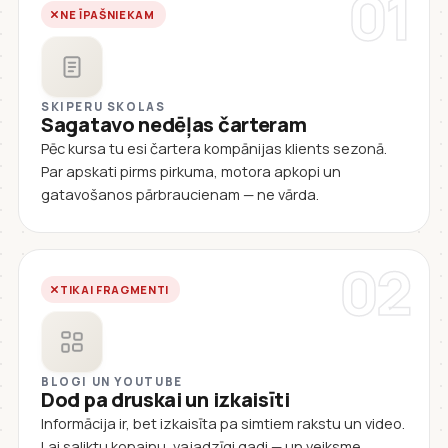
01
NE ĪPAŠNIEKAM
SKIPERU SKOLAS
Sagatavo nedēļas čarteram
Pēc kursa tu esi čartera kompānijas klients sezonā.
Par apskati pirms pirkuma, motora apkopi un
gatavošanos pārbraucienam — ne vārda.
02
TIKAI FRAGMENTI
BLOGI UN YOUTUBE
Dod pa druskai un izkaisīti
Informācija ir, bet izkaisīta pa simtiem rakstu un video.
Lai saliktu kopainu, vajadzīgi gadi — un veiksme