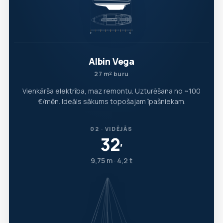
Albin Vega
27 m² buru
Vienkārša elektrība, maz remontu. Uzturēšana no ~100
€/mēn. Ideāls sākums topošajam īpašniekam.
02 · VIDĒJĀS
32
′
9,75 m · 4,2 t