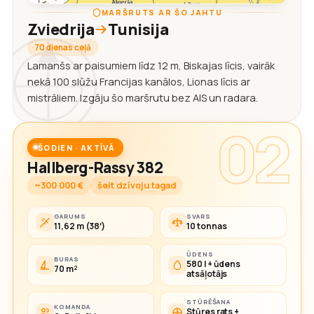
MARŠRUTS AR ŠO JAHTU
Zviedrija
Tunisija
70 dienas ceļā
Lamanšs ar paisumiem līdz 12 m, Biskajas līcis, vairāk
nekā 100 slūžu Francijas kanālos, Lionas līcis ar
mistrāliem. Izgāju šo maršrutu bez AIS un radara.
02
ŠODIEN · AKTĪVĀ
Hallberg-Rassy 382
~300 000 €
šeit dzīvoju tagad
GARUMS
SVARS
11,62 m (38′)
10 tonnas
ŪDENS
BURAS
580 l + ūdens
70 m²
atsāļotājs
STŪRĒŠANA
KOMANDA
Stūres rats +