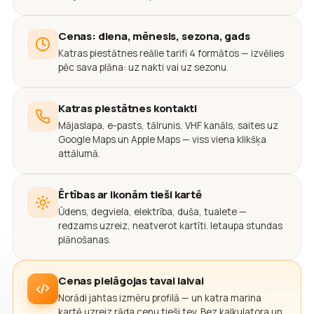
Cenas: diena, mēnesis, sezona, gads
Katras piestātnes reālie tarifi 4 formātos — izvēlies
pēc sava plāna: uz nakti vai uz sezonu.
Katras piestātnes kontakti
Mājaslapa, e-pasts, tālrunis, VHF kanāls, saites uz
Google Maps un Apple Maps — viss viena klikšķa
attālumā.
Ērtības ar ikonām tieši kartē
Ūdens, degviela, elektrība, duša, tualete —
redzams uzreiz, neatverot kartīti. Ietaupa stundas
plānošanas.
Cenas pielāgojas tavai laivai
Norādi jahtas izmēru profilā — un katra marina
kartē uzreiz rāda cenu tieši tev. Bez kalkulatora un