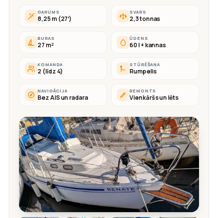
GARUMS
SVARS
8,25 m (27′)
2,3 tonnas
BURAS
ŪDENS
27 m²
60 l + kannas
KOMANDA
STŪRĒŠANA
2 (līdz 4)
Rumpelis
NAVIGĀCIJA
REMONTS
Bez AIS un radara
Vienkāršs un lēts