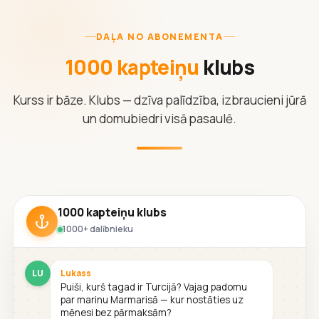
DAĻA NO ABONEMENTA
1000 kapteiņu
klubs
Kurss ir bāze. Klubs — dzīva palīdzība, izbraucieni jūrā
un domubiedri visā pasaulē.
1000 kapteiņu klubs
1000+ dalībnieku
LU
Lukass
Puiši, kurš tagad ir Turcijā? Vajag padomu
par marinu Marmarisā — kur nostāties uz
mēnesi bez pārmaksām?