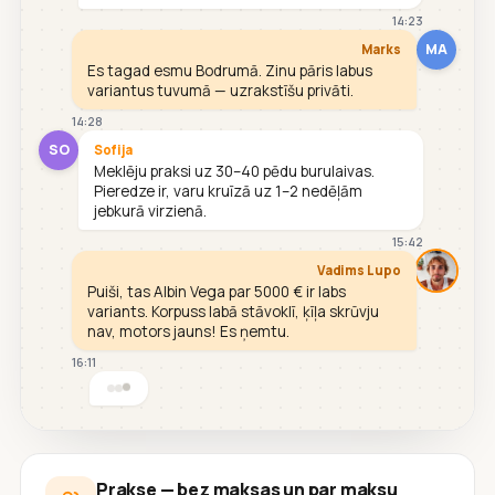
14:23
MA
Marks
Es tagad esmu Bodrumā. Zinu pāris labus
variantus tuvumā — uzrakstīšu privāti.
14:28
SO
Sofija
Meklēju praksi uz 30–40 pēdu burulaivas.
Pieredze ir, varu kruīzā uz 1–2 nedēļām
jebkurā virzienā.
15:42
Vadims Lupo
Puiši, tas Albin Vega par 5000 € ir labs
variants. Korpuss labā stāvoklī, ķīļa skrūvju
nav, motors jauns! Es ņemtu.
16:11
Prakse — bez maksas un par maksu