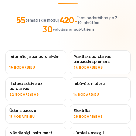
55
420
īsas nodarbības pa 3–
+
tematiskie moduļi
10 minūtēm
30
valodas ar subtitriem
Informācija par burulaivām
Praktisks burulaivas
pārbaudes piemērs
16 NODARBĪBU
44 NODARBĪBAS
Ikdienas dzīve uz
Iebūvēto motoru
burulaivas
22 NODARBĪBAS
14 NODARBĪBU
Ūdens padeve
Elektrība
15 NODARBĪBU
28 NODARBĪBAS
Mūsdienīgi instrumenti,
Jūrnieku mezgli