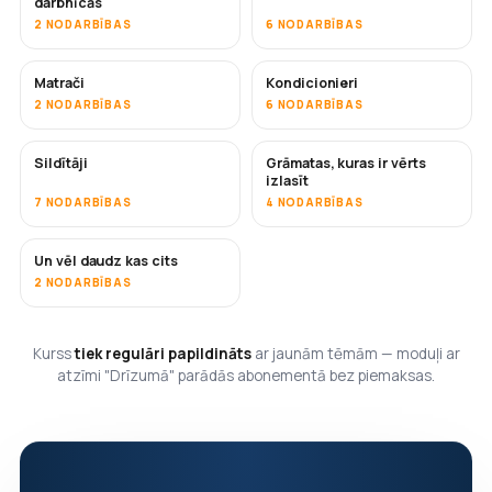
darbnīcās
2 NODARBĪBAS
6 NODARBĪBAS
Matrači
Kondicionieri
DRĪZUMĀ
2 NODARBĪBAS
6 NODARBĪBAS
Sildītāji
Grāmatas, kuras ir vērts
DRĪZUMĀ
DRĪZUMĀ
izlasīt
7 NODARBĪBAS
4 NODARBĪBAS
Un vēl daudz kas cits
DRĪZUMĀ
2 NODARBĪBAS
Kurss
tiek regulāri papildināts
ar jaunām tēmām — moduļi ar
atzīmi "Drīzumā" parādās abonementā bez piemaksas.