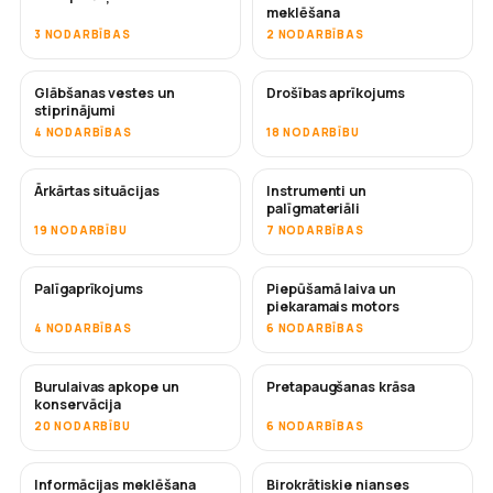
meklēšana
3 NODARBĪBAS
2 NODARBĪBAS
Glābšanas vestes un
Drošības aprīkojums
stiprinājumi
4 NODARBĪBAS
18 NODARBĪBU
Ārkārtas situācijas
Instrumenti un
palīgmateriāli
19 NODARBĪBU
7 NODARBĪBAS
Palīgaprīkojums
Piepūšamā laiva un
piekaramais motors
4 NODARBĪBAS
6 NODARBĪBAS
Burulaivas apkope un
Pretapaugšanas krāsa
DRĪZUMĀ
konservācija
20 NODARBĪBU
6 NODARBĪBAS
Informācijas meklēšana
Birokrātiskie nianses