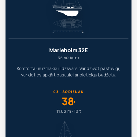
Marieholm 32E
36 m² buru
Komforta un izmaksu līdzsvars. Var dzīvot pastāvīgi,
var doties apkārt pasaulei ar pieticīgu budžetu.
03 · ŠODIENAS
38
′
11,62 m · 10 t