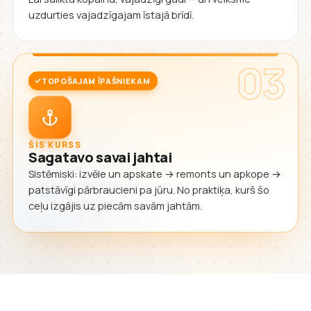
uzdurties vajadzīgajam īstajā brīdī.
03
TOPOŠAJAM ĪPAŠNIEKAM
ŠIS KURSS
Sagatavo savai jahtai
Sistēmiski: izvēle un apskate → remonts un apkope →
patstāvīgi pārbraucieni pa jūru. No praktiķa, kurš šo
ceļu izgājis uz piecām savām jahtām.