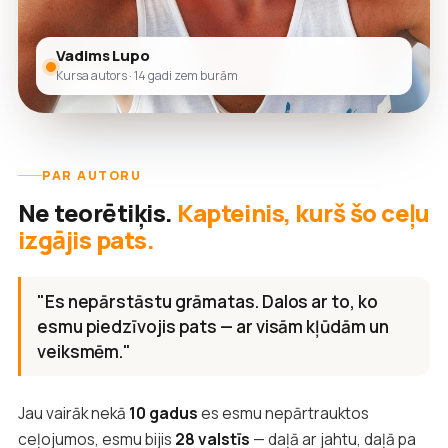
Vadims Lupo
Kursa autors · 14 gadi zem burām
PAR AUTORU
Ne teorētiķis.
Kapteinis, kurš šo ceļu
izgājis pats.
"Es nepārstāstu grāmatas. Dalos ar to, ko
esmu piedzīvojis pats — ar visām kļūdām un
veiksmēm."
Jau vairāk nekā
10 gadus
es esmu nepārtrauktos
ceļojumos, esmu bijis
28 valstīs
— daļā ar jahtu, daļā pa