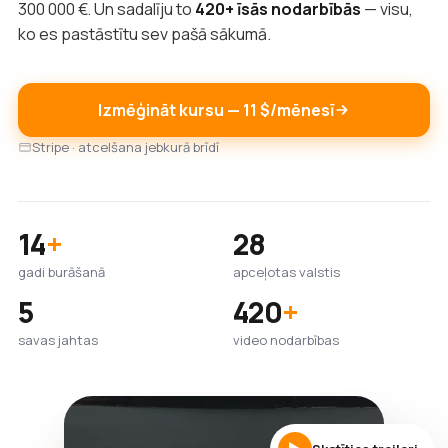
300 000 €. Un sadalīju to
420+ īsās nodarbībās
— visu,
ko es pastāstītu sev pašā sākumā.
Izmēģināt kursu — 11 $/mēnesī
Stripe · atcelšana jebkurā brīdī
14
+
28
gadi burāšanā
apceļotas valstis
5
420
+
savas jahtas
video nodarbības