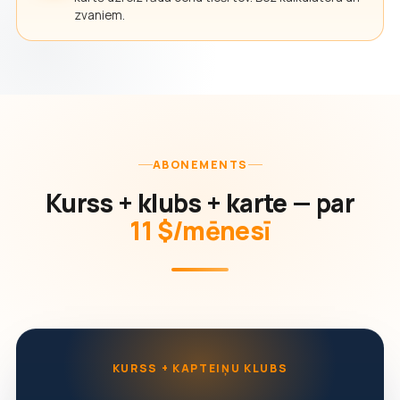
zvaniem.
ABONEMENTS
Kurss + klubs + karte — par
11 $/mēnesī
KURSS + KAPTEIŅU KLUBS