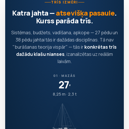
TRĪS IZMĒRI
Katra jahta —
atsevišķa pasaule
.
Kurss parāda trīs.
Sistēmas, budžets, vadīšana, apkope — 27 pēdu un
38 pēdu jahtai tās ir dažādas disciplīnas. Tā nav
"burāšanas teorija vispār" — tās ir
konkrētas trīs
dažādu klašu nianses
, izanalizētas uz reālām
laivām.
01 · MAZĀS
27
′
8,25 m · 2,3 t