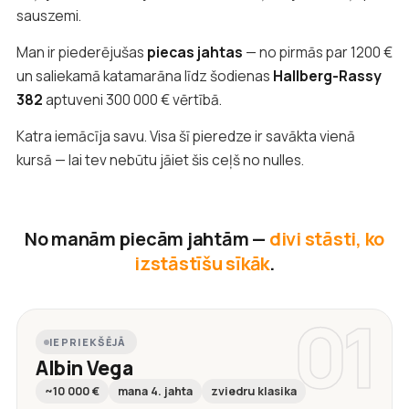
sauszemi.
Man ir piederējušas
piecas jahtas
— no pirmās par 1200 €
un saliekamā katamarāna līdz šodienas
Hallberg-Rassy
382
aptuveni 300 000 € vērtībā.
Katra iemācīja savu. Visa šī pieredze ir savākta vienā
kursā — lai tev nebūtu jāiet šis ceļš no nulles.
No manām piecām jahtām —
divi stāsti, ko
izstāstīšu sīkāk
.
01
IEPRIEKŠĒJĀ
Albin Vega
~10 000 €
mana 4. jahta
zviedru klasika