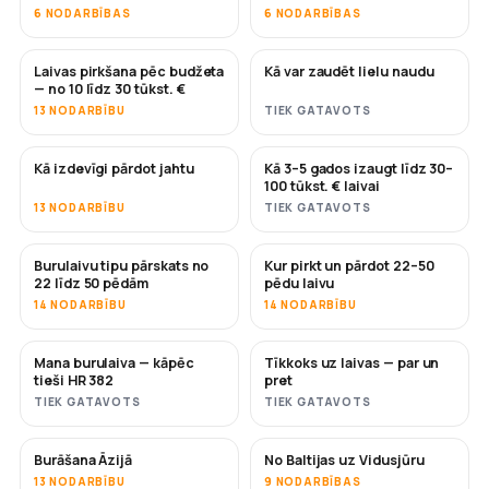
6 NODARBĪBAS
6 NODARBĪBAS
Laivas pirkšana pēc budžeta
Kā var zaudēt lielu naudu
DRĪZUMĀ
DRĪZUMĀ
— no 10 līdz 30 tūkst. €
13 NODARBĪBU
TIEK GATAVOTS
Kā izdevīgi pārdot jahtu
Kā 3–5 gados izaugt līdz 30–
JAUNS
JAUNS
100 tūkst. € laivai
13 NODARBĪBU
TIEK GATAVOTS
Burulaivu tipu pārskats no
Kur pirkt un pārdot 22–50
DRĪZUMĀ
DRĪZUMĀ
22 līdz 50 pēdām
pēdu laivu
14 NODARBĪBU
14 NODARBĪBU
Mana burulaiva — kāpēc
Tīkkoks uz laivas — par un
DRĪZUMĀ
DRĪZUMĀ
tieši HR 382
pret
TIEK GATAVOTS
TIEK GATAVOTS
Burāšana Āzijā
No Baltijas uz Vidusjūru
DRĪZUMĀ
DRĪZUMĀ
13 NODARBĪBU
9 NODARBĪBAS