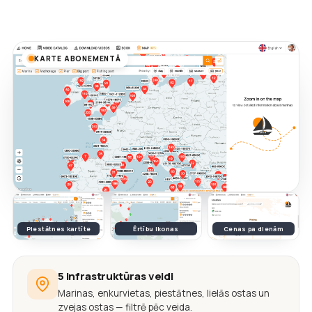
KARTE ABONEMENTĀ
Piestātnes kartīte
Ērtību ikonas
Cenas pa dienām
5 infrastruktūras veidi
Marinas, enkurvietas, piestātnes, lielās ostas un
zvejas ostas — filtrē pēc veida.