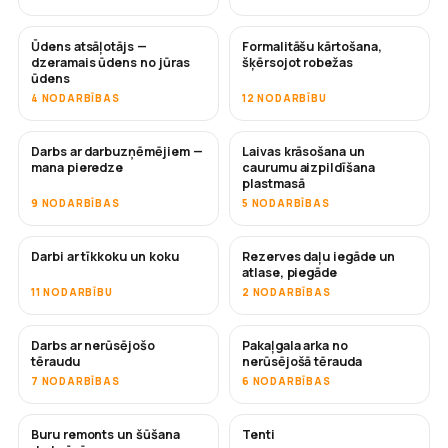
Ūdens atsāļotājs —
Formalitāšu kārtošana,
DRĪZUMĀ
dzeramais ūdens no jūras
šķērsojot robežas
ūdens
4 NODARBĪBAS
12 NODARBĪBU
Darbs ar darbuzņēmējiem —
Laivas krāsošana un
DRĪZUMĀ
DRĪZUMĀ
mana pieredze
caurumu aizpildīšana
plastmasā
9 NODARBĪBAS
5 NODARBĪBAS
Darbi ar tīkkoku un koku
Rezerves daļu iegāde un
DRĪZUMĀ
atlase, piegāde
11 NODARBĪBU
2 NODARBĪBAS
Darbs ar nerūsējošo
Pakaļgala arka no
DRĪZUMĀ
tēraudu
nerūsējošā tērauda
7 NODARBĪBAS
6 NODARBĪBAS
Buru remonts un šūšana
Tenti
DRĪZUMĀ