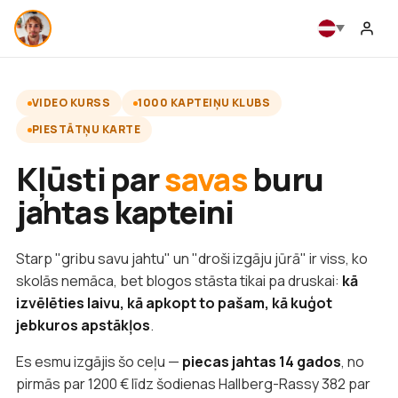
VIDEO KURSS
1000 KAPTEIŅU KLUBS
PIESTĀTŅU KARTE
Kļūsti par
savas
buru
jahtas kapteini
Starp "gribu savu jahtu" un "droši izgāju jūrā" ir viss, ko
skolās nemāca, bet blogos stāsta tikai pa druskai:
kā
izvēlēties laivu, kā apkopt to pašam, kā kuģot
jebkuros apstākļos
.
Es esmu izgājis šo ceļu —
piecas jahtas 14 gados
, no
pirmās par 1200 € līdz šodienas Hallberg-Rassy 382 par