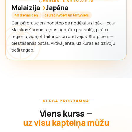
MARŠRUTS AR ŠO JAHTU
Malaizija
Japāna
40 dienas ceļā
cauri pirātiem un taifūniem
Gari pārbraucieni nonstop pa nedēļai un ilgāk — caur
Malakas šaurumu (noslogotāko pasaulē), pirātu
reģionu, apejot taifūnus un pretvējus. Starp tiem —
piestāšanās ostās. Aktīvā jahta, uz kuras es dzīvoju
tieši tagad.
KURSA PROGRAMMA
Viens kurss —
uz visu kapteiņa mūžu