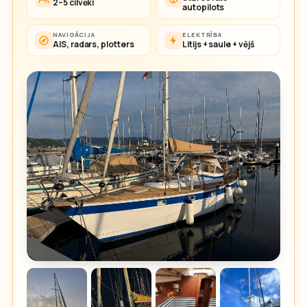
2–5 cilvēki
autopilots
NAVIGĀCIJA
ELEKTRĪBA
AIS, radars, plotters
Litijs + saule + vējš