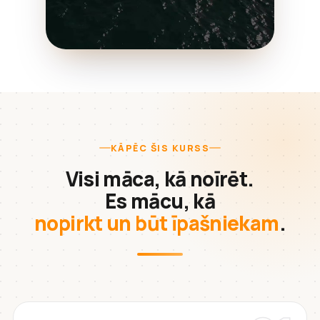
KĀPĒC ŠIS KURSS
Visi māca, kā noīrēt.
Es mācu, kā
nopirkt un būt īpašniekam
.