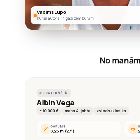
Vadims Lupo
Kursa autors · 14 gadi zem burām
No manām
IEPRIEKŠĒJĀ
Albin Vega
~10 000 €
mana 4. jahta
zviedru klasika
GARUMS
8,25 m (27′)
2