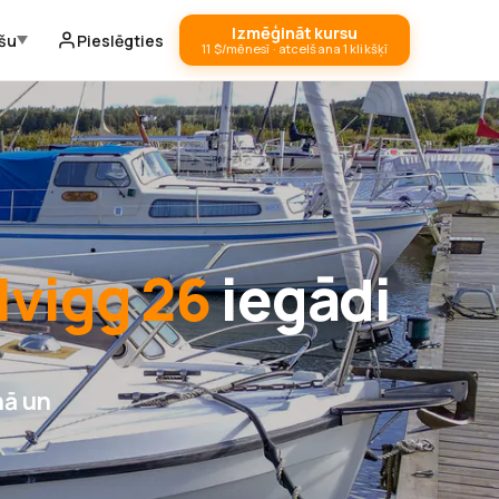
Izmēģināt kursu
ešu
Pieslēgties
11 $/mēnesī · atcelšana 1 klikšķī
lvigg 26
iegādi
nā un