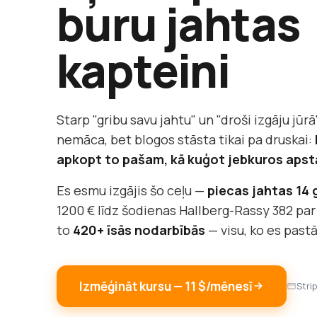
buru jahtas
kapteini
Starp "gribu savu jahtu" un "droši izgāju jūrā"
nemāca, bet blogos stāsta tikai pa druskai:
apkopt to pašam, kā kuģot jebkuros apst
Es esmu izgājis šo ceļu —
piecas jahtas 14
1200 € līdz šodienas Hallberg-Rassy 382 par
to
420+ īsās nodarbībās
— visu, ko es past
Izmēģināt kursu — 11 $/mēnesī
Stri