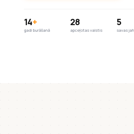
14
+
28
5
gadi burāšanā
apceļotas valstis
savas ja