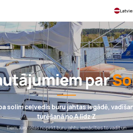
Latvi
jautājumiem par
So
 pa solim ceļvedis buru jahtas iegādē, vadīša
turēšanā no A līdz Z
Tiem, kas vēlas nopirkt buru jahtu, iemācīties to vadīt un