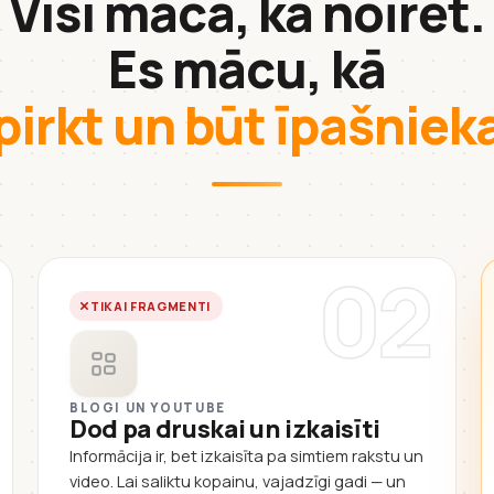
Visi māca, kā noīrēt.
Es mācu, kā
pirkt un būt īpašnie
02
TIKAI FRAGMENTI
BLOGI UN YOUTUBE
Dod pa druskai un izkaisīti
Informācija ir, bet izkaisīta pa simtiem rakstu un
video. Lai saliktu kopainu, vajadzīgi gadi — un