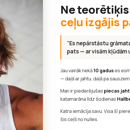
Ne teorētiķis
ceļu izgājis p
"Es nepārstāstu grāmata
pats — ar visām kļūdām
Jau vairāk nekā
10 gadus
es esm
— daļā ar jahtu, daļā pa sauszem
Man ir piederējušas
piecas jah
katamarāna līdz šodienas
Hallb
Katra iemācīja savu. Visa šī pier
šis ceļš no nulles.