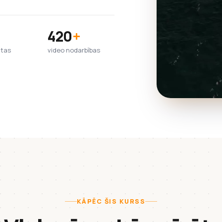
420
+
htas
video nodarbības
KĀPĒC ŠIS KURSS