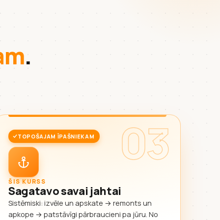
kam
.
03
TOPOŠAJAM ĪPAŠNIEKAM
ŠIS KURSS
Sagatavo savai jahtai
Sistēmiski: izvēle un apskate → remonts un
apkope → patstāvīgi pārbraucieni pa jūru. No