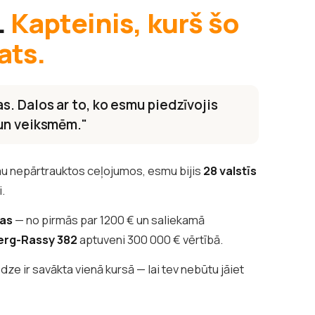
.
Kapteinis, kurš šo
ats.
s. Dalos ar to, ko esmu piedzīvojis
 un veiksmēm."
u nepārtrauktos ceļojumos, esmu bijis
28 valstīs
i.
tas
— no pirmās par 1200 € un saliekamā
erg-Rassy 382
aptuveni 300 000 € vērtībā.
edze ir savākta vienā kursā — lai tev nebūtu jāiet