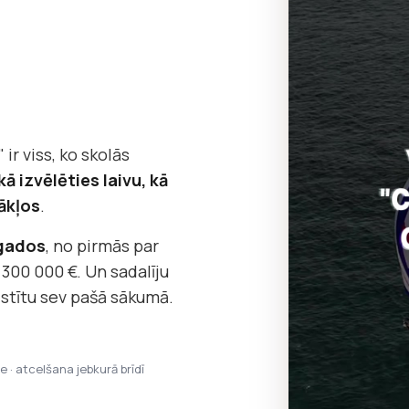
 ir viss, ko skolās
kā izvēlēties laivu, kā
ākļos
.
 gados
, no pirmās par
 300 000 €. Un sadalīju
āstītu sev pašā sākumā.
pe · atcelšana jebkurā brīdī