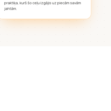
praktiķa, kurš šo ceļu izgājis uz piecām savām
jahtām.