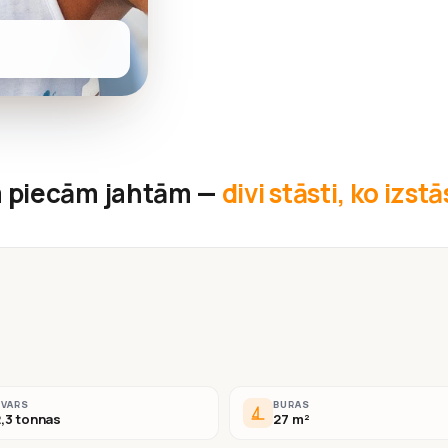
 piecām jahtām —
divi stāsti, ko izst
SVARS
BURAS
,3 tonnas
27 m²