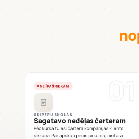
no
01
NE ĪPAŠNIEKAM
SKIPERU SKOLAS
Sagatavo nedēļas čarteram
Pēc kursa tu esi čartera kompānijas klients
sezonā. Par apskati pirms pirkuma, motora