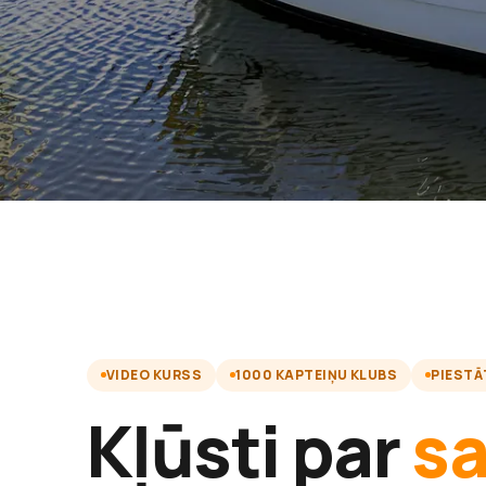
VIDEO KURSS
1000 KAPTEIŅU KLUBS
PIESTĀ
Kļūsti par
s