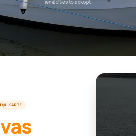
iemācīties to apkopt
TŅU KARTE
avas