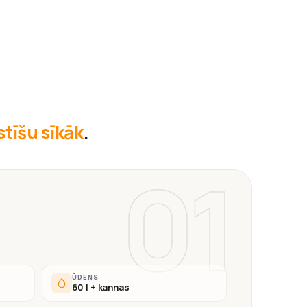
āstīšu sīkāk
.
01
ŪDENS
60 l + kannas