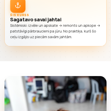
ŠIS KURSS
Sagatavo savai jahtai
Sistēmiski: izvēle un apskate → remonts un apkope →
patstāvīgi pārbraucieni pa jūru. No praktiķa, kurš šo
ceļu izgājis uz piecām savām jahtām.