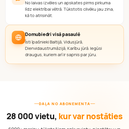
No laivas izvēles un apskates pirms pirkuma
līdz elektrībai vētrā. Tūkstotis cilvēku jau zina,
kā to atrisināt.
Domubiedri visā pasaulē
Īsti īpašnieki Baltijā, Vidusjūrā,
Dienvidaustrumāzijā, Karību jūrā. Iegūsi
draugus, kuriem arī ir sapnis par jūru.
DAĻA NO ABONEMENTA
28 000 vietu,
kur var nostāties