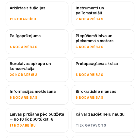
Ārkārtas situācijas
Instrumenti un
palīgmateriāli
19 NODARBĪBU
7 NODARBĪBAS
Palīgaprīkojums
Piepūšamā laiva un
piekaramais motors
4 NODARBĪBAS
6 NODARBĪBAS
Burulaivas apkope un
Pretapaugšanas krāsa
DRĪZUMĀ
konservācija
20 NODARBĪBU
6 NODARBĪBAS
Informācijas meklēšana
Birokrātiskie nianses
6 NODARBĪBAS
6 NODARBĪBAS
Laivas pirkšana pēc budžeta
Kā var zaudēt lielu naudu
DRĪZUMĀ
DRĪZUMĀ
— no 10 līdz 30 tūkst. €
13 NODARBĪBU
TIEK GATAVOTS