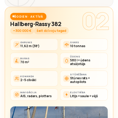
02
ŠODIEN · AKTĪVĀ
Hallberg-Rassy 382
~300 000 €
šeit dzīvoju tagad
GARUMS
SVARS
11,62 m (38′)
10 tonnas
ŪDENS
BURAS
580 l + ūdens
70 m²
atsāļotājs
STŪRĒŠANA
KOMANDA
Stūres rats +
2–5 cilvēki
autopilots
NAVIGĀCIJA
ELEKTRĪBA
AIS, radars, plotters
Litijs + saule + vējš