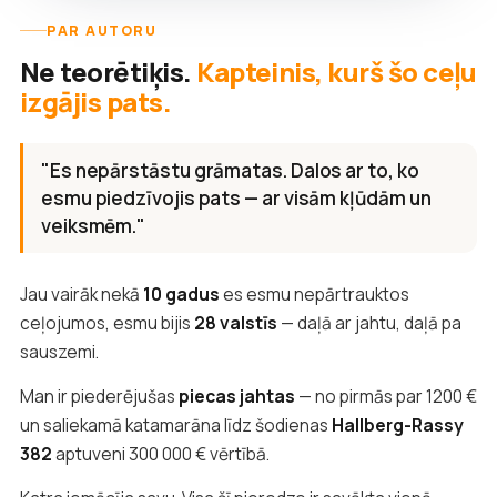
PAR AUTORU
Ne teorētiķis.
Kapteinis, kurš šo ceļu
izgājis pats.
"Es nepārstāstu grāmatas. Dalos ar to, ko
esmu piedzīvojis pats — ar visām kļūdām un
veiksmēm."
Jau vairāk nekā
10 gadus
es esmu nepārtrauktos
ceļojumos, esmu bijis
28 valstīs
— daļā ar jahtu, daļā pa
sauszemi.
Man ir piederējušas
piecas jahtas
— no pirmās par 1200 €
un saliekamā katamarāna līdz šodienas
Hallberg-Rassy
382
aptuveni 300 000 € vērtībā.