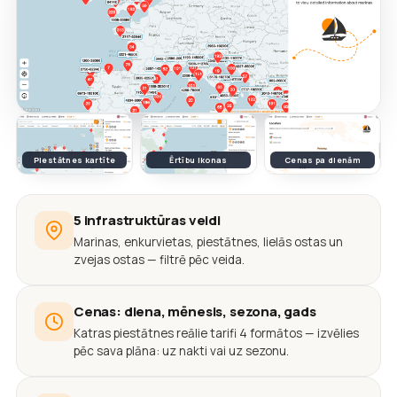
Piestātnes kartīte
Ērtību ikonas
Cenas pa dienām
5 infrastruktūras veidi
Marinas, enkurvietas, piestātnes, lielās ostas un
zvejas ostas — filtrē pēc veida.
Cenas: diena, mēnesis, sezona, gads
Katras piestātnes reālie tarifi 4 formātos — izvēlies
pēc sava plāna: uz nakti vai uz sezonu.