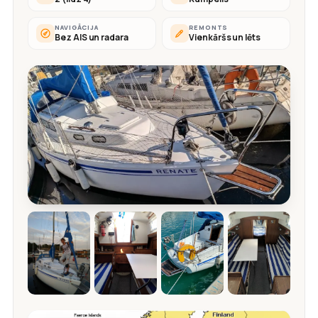
NAVIGĀCIJA
REMONTS
Bez AIS un radara
Vienkāršs un lēts