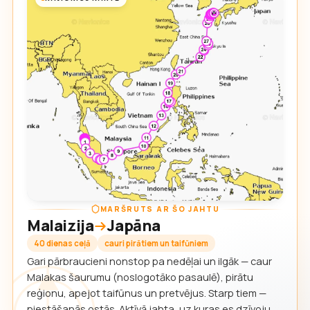
MARŠRUTS AR ŠO JAHTU
Malaizija
Japāna
40 dienas ceļā
cauri pirātiem un taifūniem
Gari pārbraucieni nonstop pa nedēļai un ilgāk — caur
Malakas šaurumu (noslogotāko pasaulē), pirātu
reģionu, apejot taifūnus un pretvējus. Starp tiem —
piestāšanās ostās. Aktīvā jahta, uz kuras es dzīvoju