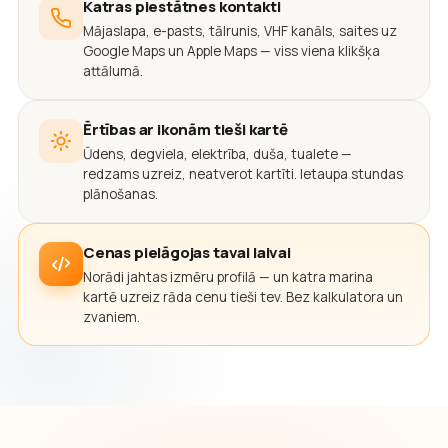
Katras piestātnes kontakti
Mājaslapa, e-pasts, tālrunis, VHF kanāls, saites uz
Google Maps un Apple Maps — viss viena klikšķa
attālumā.
Ērtības ar ikonām tieši kartē
Ūdens, degviela, elektrība, duša, tualete —
redzams uzreiz, neatverot kartīti. Ietaupa stundas
plānošanas.
Cenas pielāgojas tavai laivai
Norādi jahtas izmēru profilā — un katra marina
kartē uzreiz rāda cenu tieši tev. Bez kalkulatora un
zvaniem.