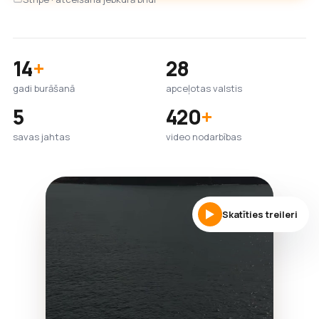
14
+
28
gadi burāšanā
apceļotas valstis
5
420
+
savas jahtas
video nodarbības
Skatīties treileri