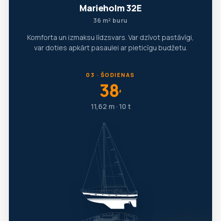
Marieholm 32E
36 m² buru
Komforta un izmaksu līdzsvars. Var dzīvot pastāvīgi,
var doties apkārt pasaulei ar pieticīgu budžetu.
03 · ŠODIENAS
38
′
11,62 m · 10 t