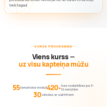
tieši tagad.
KURSA PROGRAMMA
Viens kurss —
uz visu kapteiņa mūžu
55
420
īsas nodarbības pa 3–
+
tematiskie moduļi
10 minūtēm
30
valodas ar subtitriem