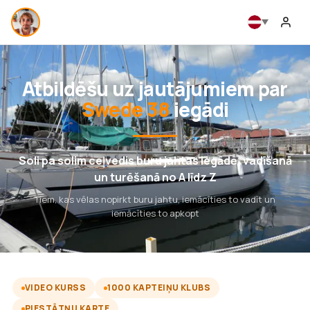
Atbildēšu uz jautājumiem par
Swede 38
iegādi
Soli pa solim ceļvedis buru jahtas iegādē, vadīšanā
un turēšanā no A līdz Z
Tiem, kas vēlas nopirkt buru jahtu, iemācīties to vadīt un
iemācīties to apkopt
VIDEO KURSS
1000 KAPTEIŅU KLUBS
PIESTĀTŅU KARTE