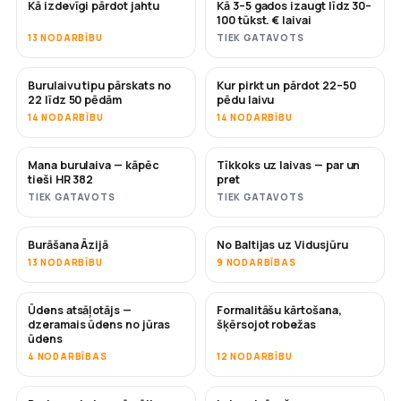
Kā izdevīgi pārdot jahtu
Kā 3–5 gados izaugt līdz 30–
JAUNS
JAUNS
100 tūkst. € laivai
13 NODARBĪBU
TIEK GATAVOTS
Burulaivu tipu pārskats no
Kur pirkt un pārdot 22–50
DRĪZUMĀ
DRĪZUMĀ
22 līdz 50 pēdām
pēdu laivu
14 NODARBĪBU
14 NODARBĪBU
Mana burulaiva — kāpēc
Tīkkoks uz laivas — par un
DRĪZUMĀ
DRĪZUMĀ
tieši HR 382
pret
TIEK GATAVOTS
TIEK GATAVOTS
Burāšana Āzijā
No Baltijas uz Vidusjūru
DRĪZUMĀ
DRĪZUMĀ
13 NODARBĪBU
9 NODARBĪBAS
Ūdens atsāļotājs —
Formalitāšu kārtošana,
DRĪZUMĀ
dzeramais ūdens no jūras
šķērsojot robežas
ūdens
4 NODARBĪBAS
12 NODARBĪBU