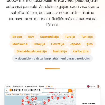
6000+ marinu, tūkstošiem enkurvietu, piestātņu un
ostu visā pasaulē. Ar rokām izgājām cauri visu krastu
satelītattēliem, bet cenas un kontakti — tikai no
pirmavota: no marinas oficiālās mājaslapas vai pa
tālruni.
Eiropa
ASV
Skandināvija
Turcija
Tunisija
Melnkalne
Grieķija
Horvātija
Japāna
Ķīna
Dienvidaustrumāzija
Austrālija
Karību jūra
+ desmitiem valstu, kurp jahtsmeņi parasti nedodas
KARTE ABONEMENTĀ