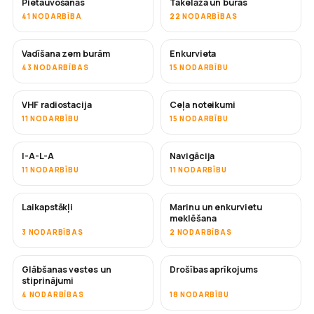
Pietauvošanās
Takelāža un buras
41 NODARBĪBA
22 NODARBĪBAS
Vadīšana zem burām
Enkurvieta
43 NODARBĪBAS
15 NODARBĪBU
VHF radiostacija
Ceļa noteikumi
11 NODARBĪBU
15 NODARBĪBU
I-A-L-A
Navigācija
11 NODARBĪBU
11 NODARBĪBU
Laikapstākļi
Marinu un enkurvietu
meklēšana
3 NODARBĪBAS
2 NODARBĪBAS
Glābšanas vestes un
Drošības aprīkojums
stiprinājumi
4 NODARBĪBAS
18 NODARBĪBU