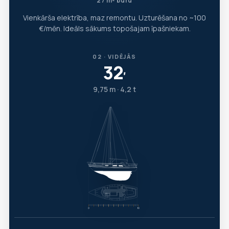
27 m² buru
Vienkārša elektrība, maz remontu. Uzturēšana no ~100
€/mēn. Ideāls sākums topošajam īpašniekam.
02 · VIDĒJĀS
32
′
9,75 m · 4,2 t