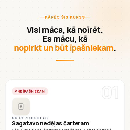
KĀPĒC ŠIS KURSS
Visi māca, kā noīrēt.
Es mācu, kā
nopirkt un būt īpašniekam
.
01
NE ĪPAŠNIEKAM
SKIPERU SKOLAS
Sagatavo nedēļas čarteram