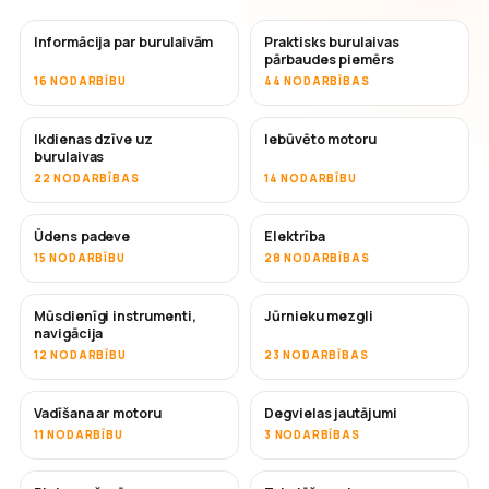
Informācija par burulaivām
Praktisks burulaivas
pārbaudes piemērs
16 NODARBĪBU
44 NODARBĪBAS
Ikdienas dzīve uz
Iebūvēto motoru
burulaivas
22 NODARBĪBAS
14 NODARBĪBU
Ūdens padeve
Elektrība
15 NODARBĪBU
28 NODARBĪBAS
Mūsdienīgi instrumenti,
Jūrnieku mezgli
navigācija
12 NODARBĪBU
23 NODARBĪBAS
Vadīšana ar motoru
Degvielas jautājumi
11 NODARBĪBU
3 NODARBĪBAS