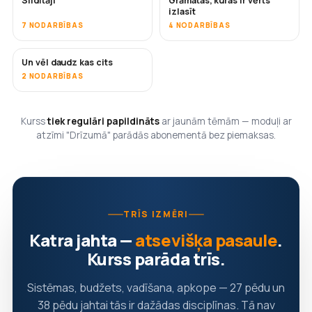
Sildītāji
Grāmatas, kuras ir vērts
DRĪZUMĀ
DRĪZUMĀ
izlasīt
7 NODARBĪBAS
4 NODARBĪBAS
Un vēl daudz kas cits
DRĪZUMĀ
2 NODARBĪBAS
Kurss
tiek regulāri papildināts
ar jaunām tēmām — moduļi ar
atzīmi "Drīzumā" parādās abonementā bez piemaksas.
TRĪS IZMĒRI
Katra jahta —
atsevišķa pasaule
.
Kurss parāda trīs.
Sistēmas, budžets, vadīšana, apkope — 27 pēdu un
38 pēdu jahtai tās ir dažādas disciplīnas. Tā nav