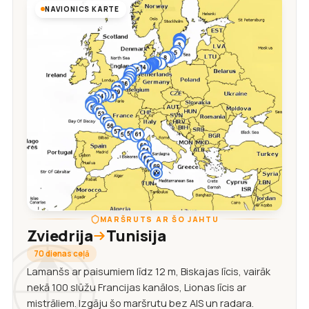
NAVIONICS KARTE
MARŠRUTS AR ŠO JAHTU
Zviedrija
Tunisija
70 dienas ceļā
Lamanšs ar paisumiem līdz 12 m, Biskajas līcis, vairāk
nekā 100 slūžu Francijas kanālos, Lionas līcis ar
mistrāliem. Izgāju šo maršrutu bez AIS un radara.