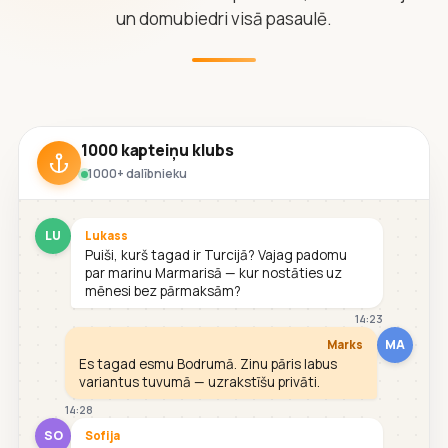
un domubiedri visā pasaulē.
1000 kapteiņu klubs
1000+ dalībnieku
LU
Lukass
Puiši, kurš tagad ir Turcijā? Vajag padomu
par marinu Marmarisā — kur nostāties uz
mēnesi bez pārmaksām?
14:23
MA
Marks
Es tagad esmu Bodrumā. Zinu pāris labus
variantus tuvumā — uzrakstīšu privāti.
14:28
SO
Sofija