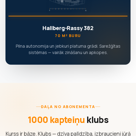
Hallberg-Rassy 382
70 M² BURU
Pilna autonomija un jebkuri platuma grādi. Sarežģītas
sistēmas — vairāk zināšanu un apkopes.
DAĻA NO ABONEMENTA
1000 kapteiņu
klubs
Kurss ir bāze. Klubs — dzīva palīdzība, izbraucieni jūrā