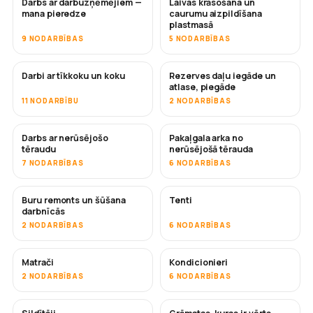
Darbs ar darbuzņēmējiem —
Laivas krāsošana un
DRĪZUMĀ
DRĪZUMĀ
mana pieredze
caurumu aizpildīšana
plastmasā
9 NODARBĪBAS
5 NODARBĪBAS
Darbi ar tīkkoku un koku
Rezerves daļu iegāde un
DRĪZUMĀ
atlase, piegāde
11 NODARBĪBU
2 NODARBĪBAS
Darbs ar nerūsējošo
Pakaļgala arka no
DRĪZUMĀ
tēraudu
nerūsējošā tērauda
7 NODARBĪBAS
6 NODARBĪBAS
Buru remonts un šūšana
Tenti
DRĪZUMĀ
darbnīcās
2 NODARBĪBAS
6 NODARBĪBAS
Matrači
Kondicionieri
DRĪZUMĀ
2 NODARBĪBAS
6 NODARBĪBAS