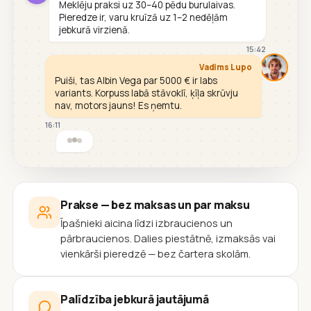
Meklēju praksi uz 30–40 pēdu burulaivas.
Pieredze ir, varu kruīzā uz 1–2 nedēļām
jebkurā virzienā.
15:42
Vadims Lupo
Puiši, tas Albin Vega par 5000 € ir labs
variants. Korpuss labā stāvoklī, ķīļa skrūvju
nav, motors jauns! Es ņemtu.
16:11
Prakse — bez maksas un par maksu
Īpašnieki aicina līdzi izbraucienos un
pārbraucienos. Dalies piestātnē, izmaksās vai
vienkārši pieredzē — bez čartera skolām.
Palīdzība jebkurā jautājumā