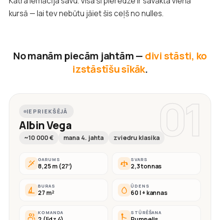
Katra iemācīja savu. Visa šī pieredze ir savākta vienā
kursā — lai tev nebūtu jāiet šis ceļš no nulles.
No manām piecām jahtām —
divi stāsti, ko
izstāstīšu sīkāk
.
01
IEPRIEKŠĒJĀ
Albin Vega
~10 000 €
mana 4. jahta
zviedru klasika
GARUMS
SVARS
8,25 m (27′)
2,3 tonnas
BURAS
ŪDENS
27 m²
60 l + kannas
KOMANDA
STŪRĒŠANA
2 (līdz 4)
Rumpelis