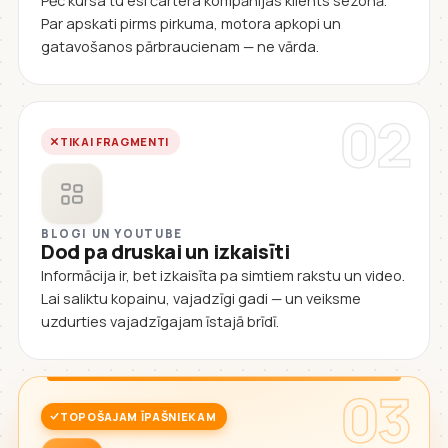
Pēc kursa tu esi čartera kompānijas klients sezonā.
Par apskati pirms pirkuma, motora apkopi un
gatavošanos pārbraucienam — ne vārda.
02
TIKAI FRAGMENTI
BLOGI UN YOUTUBE
Dod pa druskai un izkaisīti
Informācija ir, bet izkaisīta pa simtiem rakstu un video.
Lai saliktu kopainu, vajadzīgi gadi — un veiksme
uzdurties vajadzīgajam īstajā brīdī.
03
TOPOŠAJAM ĪPAŠNIEKAM