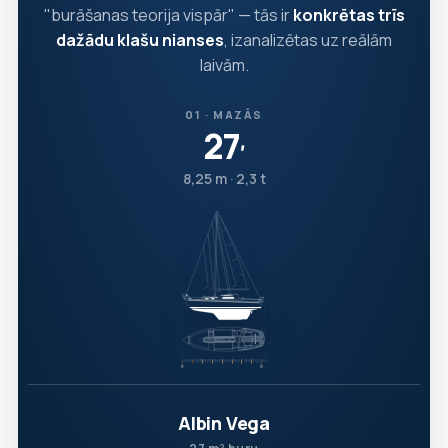
"burāšanas teorija vispār" — tās ir
konkrētas trīs
dažādu klašu nianses
, izanalizētas uz reālām
laivām.
01 · MAZĀS
27
′
8,25 m · 2,3 t
Albin Vega