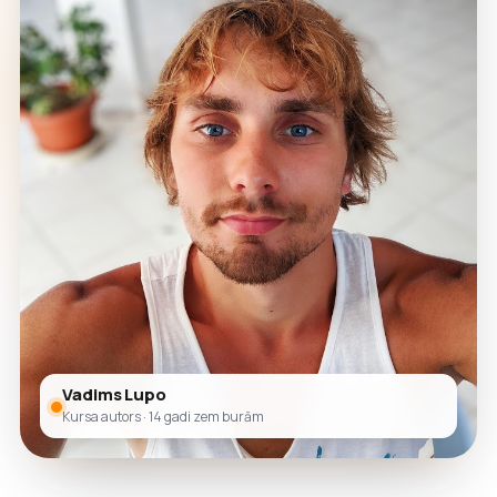
Vadims Lupo
Kursa autors · 14 gadi zem burām