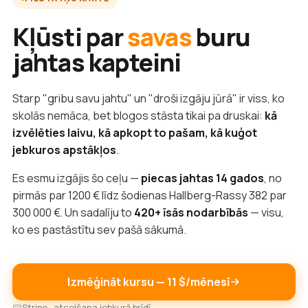
Kļūsti par
savas
buru
jahtas kapteini
Starp "gribu savu jahtu" un "droši izgāju jūrā" ir viss, ko
skolās nemāca, bet blogos stāsta tikai pa druskai:
kā
izvēlēties laivu, kā apkopt to pašam, kā kuģot
jebkuros apstākļos
.
Es esmu izgājis šo ceļu —
piecas jahtas 14 gados
, no
pirmās par 1200 € līdz šodienas Hallberg-Rassy 382 par
300 000 €. Un sadalīju to
420+ īsās nodarbībās
— visu,
ko es pastāstītu sev pašā sākumā.
Izmēģināt kursu — 11 $/mēnesī
Stripe · atcelšana jebkurā brīdī