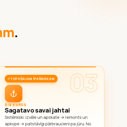
kam
.
03
TOPOŠAJAM ĪPAŠNIEKAM
ŠIS KURSS
Sagatavo savai jahtai
Sistēmiski: izvēle un apskate → remonts un
apkope → patstāvīgi pārbraucieni pa jūru. No