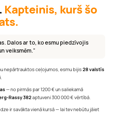
.
Kapteinis, kurš šo
ats.
s. Dalos ar to, ko esmu piedzīvojis
 un veiksmēm."
u nepārtrauktos ceļojumos, esmu bijis
28 valstīs
i.
tas
— no pirmās par 1200 € un saliekamā
erg-Rassy 382
aptuveni 300 000 € vērtībā.
edze ir savākta vienā kursā — lai tev nebūtu jāiet