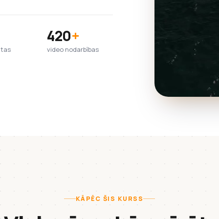
420
+
htas
video nodarbības
KĀPĒC ŠIS KURSS