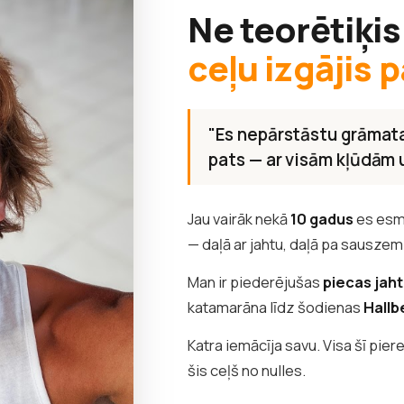
Ne teorētiķis
ceļu izgājis p
"Es nepārstāstu grāmata
pats — ar visām kļūdām
Jau vairāk nekā
10 gadus
es esm
— daļā ar jahtu, daļā pa sauszem
Man ir piederējušas
piecas jah
katamarāna līdz šodienas
Hallb
Katra iemācīja savu. Visa šī pier
šis ceļš no nulles.