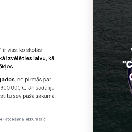
 ir viss, ko skolās
kā izvēlēties laivu, kā
ākļos
.
 gados
, no pirmās par
 300 000 €. Un sadalīju
āstītu sev pašā sākumā.
pe · atcelšana jebkurā brīdī