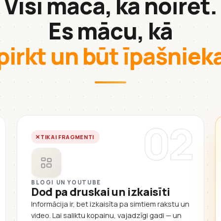
Visi māca, kā noīrēt.
Es mācu, kā
pirkt un būt īpašnie
02
TIKAI FRAGMENTI
BLOGI UN YOUTUBE
Dod pa druskai un izkaisīti
Informācija ir, bet izkaisīta pa simtiem rakstu un
video. Lai saliktu kopainu, vajadzīgi gadi — un