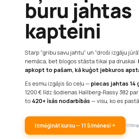
buru jahtas
kapteini
Starp "gribu savu jahtu" un "droši izgāju jūrā"
nemāca, bet blogos stāsta tikai pa druskai:
apkopt to pašam, kā kuģot jebkuros apst
Es esmu izgājis šo ceļu —
piecas jahtas 14
1200 € līdz šodienas Hallberg-Rassy 382 par
to
420+ īsās nodarbībās
— visu, ko es past
Izmēģināt kursu — 11 $/mēnesī
Stri