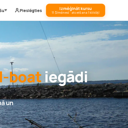
Izmēģināt kursu
ešu
Pieslēgties
11 $/mēnesī · atcelšana 1 klikšķī
H-boat
iegādi
nā un