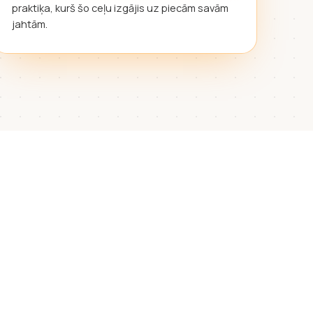
praktiķa, kurš šo ceļu izgājis uz piecām savām
jahtām.