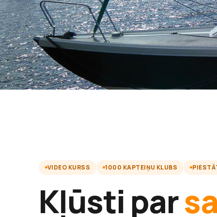
VIDEO KURSS
1000 KAPTEIŅU KLUBS
PIESTĀ
Kļūsti par
s