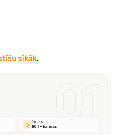
āstīšu sīkāk
.
01
ŪDENS
60 l + kannas