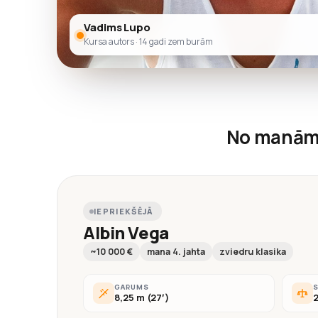
Vadims Lupo
Kursa autors · 14 gadi zem burām
No manām
IEPRIEKŠĒJĀ
Albin Vega
~10 000 €
mana 4. jahta
zviedru klasika
GARUMS
8,25 m (27′)
2