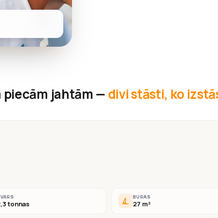
 piecām jahtām —
divi stāsti, ko izst
SVARS
BURAS
,3 tonnas
27 m²