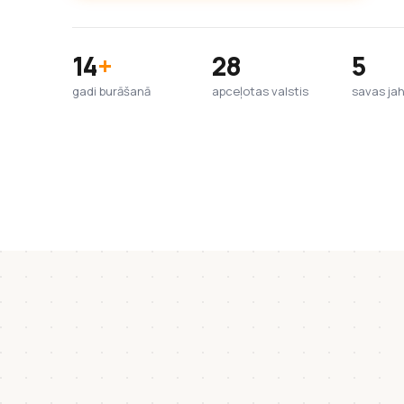
14
+
28
5
gadi burāšanā
apceļotas valstis
savas ja