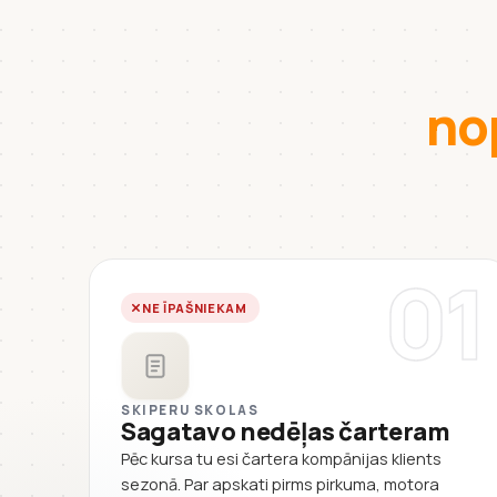
no
01
NE ĪPAŠNIEKAM
SKIPERU SKOLAS
Sagatavo nedēļas čarteram
Pēc kursa tu esi čartera kompānijas klients
sezonā. Par apskati pirms pirkuma, motora