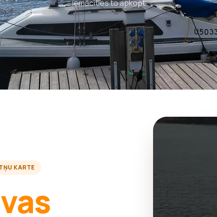
iemācīties to apkopt
TŅU KARTE
avas