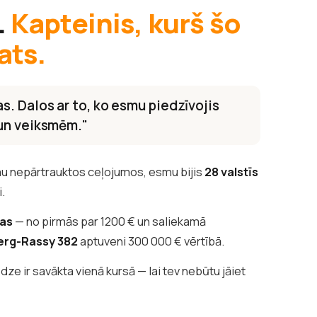
.
Kapteinis, kurš šo
ats.
s. Dalos ar to, ko esmu piedzīvojis
 un veiksmēm."
u nepārtrauktos ceļojumos, esmu bijis
28 valstīs
i.
tas
— no pirmās par 1200 € un saliekamā
erg-Rassy 382
aptuveni 300 000 € vērtībā.
edze ir savākta vienā kursā — lai tev nebūtu jāiet