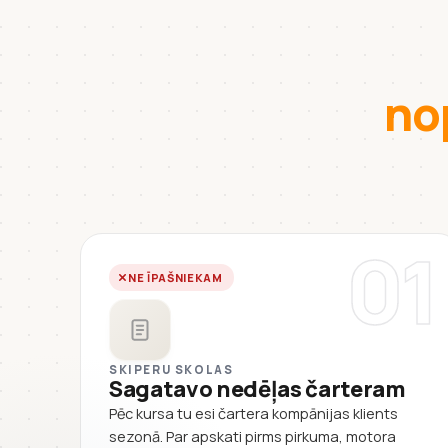
no
01
NE ĪPAŠNIEKAM
SKIPERU SKOLAS
Sagatavo nedēļas čarteram
Pēc kursa tu esi čartera kompānijas klients
sezonā. Par apskati pirms pirkuma, motora