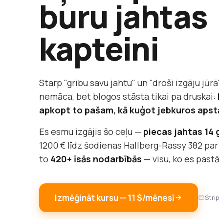
buru jahtas
kapteini
Starp "gribu savu jahtu" un "droši izgāju jūrā"
nemāca, bet blogos stāsta tikai pa druskai:
apkopt to pašam, kā kuģot jebkuros apst
Es esmu izgājis šo ceļu —
piecas jahtas 14
1200 € līdz šodienas Hallberg-Rassy 382 par
to
420+ īsās nodarbībās
— visu, ko es past
Izmēģināt kursu — 11 $/mēnesī
Stri