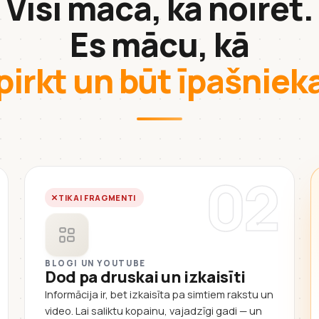
Visi māca, kā noīrēt.
Es mācu, kā
pirkt un būt īpašnie
02
TIKAI FRAGMENTI
BLOGI UN YOUTUBE
Dod pa druskai un izkaisīti
Informācija ir, bet izkaisīta pa simtiem rakstu un
video. Lai saliktu kopainu, vajadzīgi gadi — un