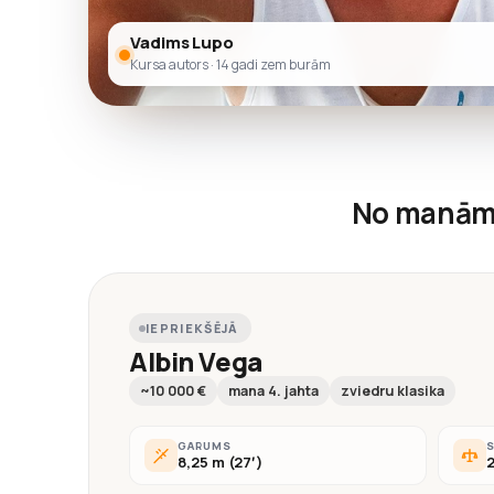
Vadims Lupo
Kursa autors · 14 gadi zem burām
No manām
IEPRIEKŠĒJĀ
Albin Vega
~10 000 €
mana 4. jahta
zviedru klasika
GARUMS
8,25 m (27′)
2