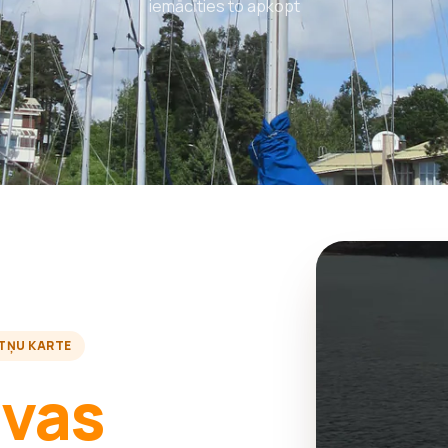
iemācīties to apkopt
TŅU KARTE
avas