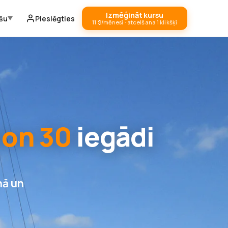
Izmēģināt kursu
ešu
Pieslēgties
11 $/mēnesī · atcelšana 1 klikšķī
Jon 30
iegādi
nā un