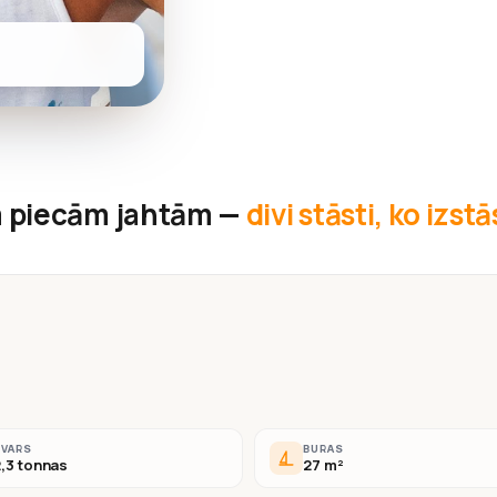
 piecām jahtām —
divi stāsti, ko izst
SVARS
BURAS
,3 tonnas
27 m²