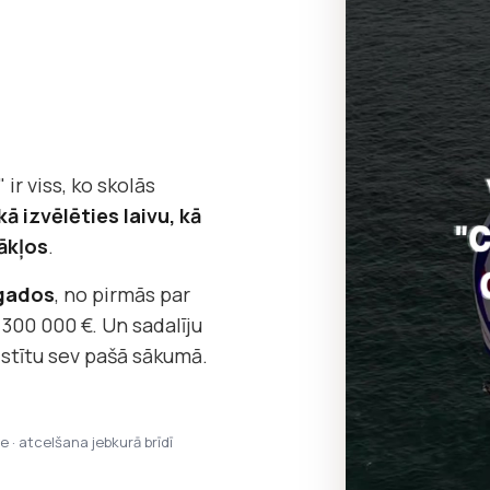
 ir viss, ko skolās
kā izvēlēties laivu, kā
ākļos
.
 gados
, no pirmās par
 300 000 €. Un sadalīju
āstītu sev pašā sākumā.
pe · atcelšana jebkurā brīdī