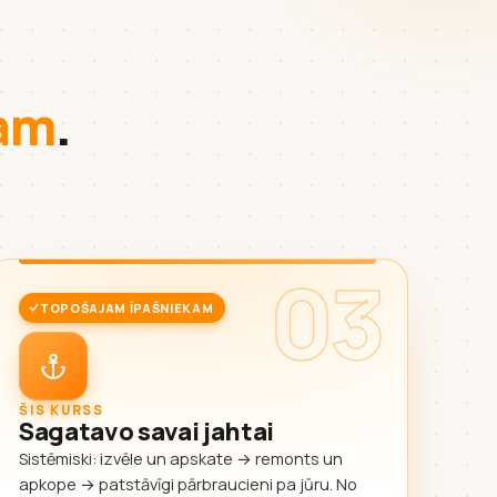
kam
.
03
TOPOŠAJAM ĪPAŠNIEKAM
ŠIS KURSS
Sagatavo savai jahtai
Sistēmiski: izvēle un apskate → remonts un
apkope → patstāvīgi pārbraucieni pa jūru. No