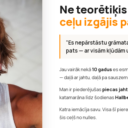
Ne teorētiķis
ceļu izgājis p
"Es nepārstāstu grāmata
pats — ar visām kļūdām
Jau vairāk nekā
10 gadus
es esm
— daļā ar jahtu, daļā pa sauszem
Man ir piederējušas
piecas jah
katamarāna līdz šodienas
Hallb
Katra iemācīja savu. Visa šī pier
šis ceļš no nulles.