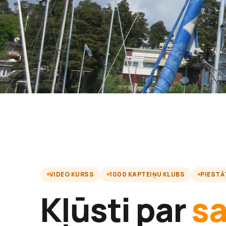
VIDEO KURSS
1000 KAPTEIŅU KLUBS
PIESTĀ
Kļūsti par
s