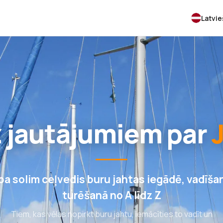
Latvi
z jautājumiem par
 pa solim ceļvedis buru jahtas iegādē, vadīša
turēšanā no A līdz Z
Tiem, kas vēlas nopirkt buru jahtu, iemācīties to vadīt un