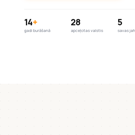
14
+
28
5
gadi burāšanā
apceļotas valstis
savas ja