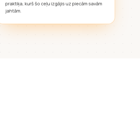
praktiķa, kurš šo ceļu izgājis uz piecām savām
jahtām.