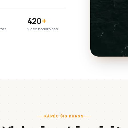
420
+
htas
video nodarbības
KĀPĒC ŠIS KURSS