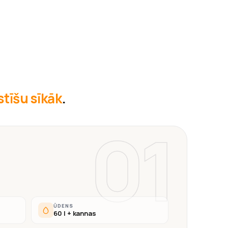
āstīšu sīkāk
.
01
ŪDENS
60 l + kannas