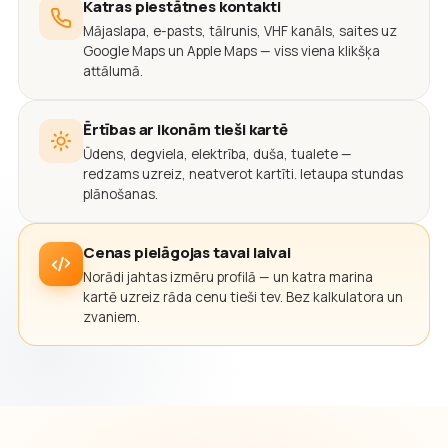
Katras piestātnes kontakti
Mājaslapa, e-pasts, tālrunis, VHF kanāls, saites uz
Google Maps un Apple Maps — viss viena klikšķa
attālumā.
Ērtības ar ikonām tieši kartē
Ūdens, degviela, elektrība, duša, tualete —
redzams uzreiz, neatverot kartīti. Ietaupa stundas
plānošanas.
Cenas pielāgojas tavai laivai
Norādi jahtas izmēru profilā — un katra marina
kartē uzreiz rāda cenu tieši tev. Bez kalkulatora un
zvaniem.