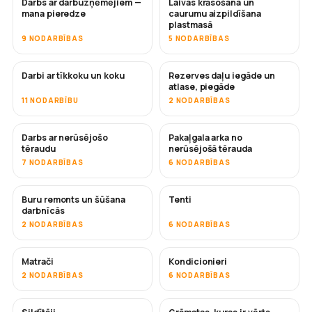
Darbs ar darbuzņēmējiem —
Laivas krāsošana un
DRĪZUMĀ
DRĪZUMĀ
mana pieredze
caurumu aizpildīšana
plastmasā
9 NODARBĪBAS
5 NODARBĪBAS
Darbi ar tīkkoku un koku
Rezerves daļu iegāde un
DRĪZUMĀ
atlase, piegāde
11 NODARBĪBU
2 NODARBĪBAS
Darbs ar nerūsējošo
Pakaļgala arka no
DRĪZUMĀ
tēraudu
nerūsējošā tērauda
7 NODARBĪBAS
6 NODARBĪBAS
Buru remonts un šūšana
Tenti
DRĪZUMĀ
darbnīcās
2 NODARBĪBAS
6 NODARBĪBAS
Matrači
Kondicionieri
DRĪZUMĀ
2 NODARBĪBAS
6 NODARBĪBAS