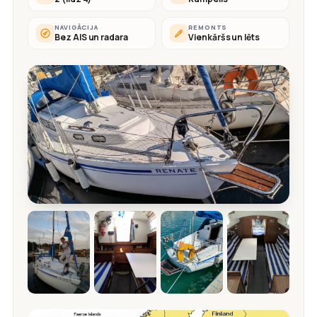
NAVIGĀCIJA
REMONTS
Bez AIS un radara
Vienkāršs un lēts