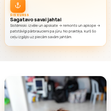
ŠIS KURSS
Sagatavo savai jahtai
Sistēmiski: izvēle un apskate → remonts un apkope →
patstāvīgi pārbraucieni pa jūru. No praktiķa, kurš šo
ceļu izgājis uz piecām savām jahtām.