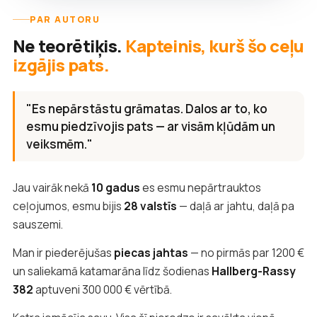
PAR AUTORU
Ne teorētiķis.
Kapteinis, kurš šo ceļu
izgājis pats.
"Es nepārstāstu grāmatas. Dalos ar to, ko
esmu piedzīvojis pats — ar visām kļūdām un
veiksmēm."
Jau vairāk nekā
10 gadus
es esmu nepārtrauktos
ceļojumos, esmu bijis
28 valstīs
— daļā ar jahtu, daļā pa
sauszemi.
Man ir piederējušas
piecas jahtas
— no pirmās par 1200 €
un saliekamā katamarāna līdz šodienas
Hallberg-Rassy
382
aptuveni 300 000 € vērtībā.