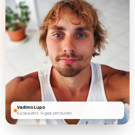
Vadims Lupo
Kursa autors · 14 gadi zem burām