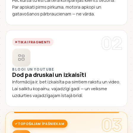
Pēc kursa tu esi čartera kompānijas klients sezonā.
Par apskati pirms pirkuma, motora apkopi un
gatavošanos pārbraucienam — ne vārda.
02
TIKAI FRAGMENTI
BLOGI UN YOUTUBE
Dod pa druskai un izkaisīti
Informācija ir, bet izkaisīta pa simtiem rakstu un video.
Lai saliktu kopainu, vajadzīgi gadi — un veiksme
uzdurties vajadzīgajam īstajā brīdī.
03
TOPOŠAJAM ĪPAŠNIEKAM