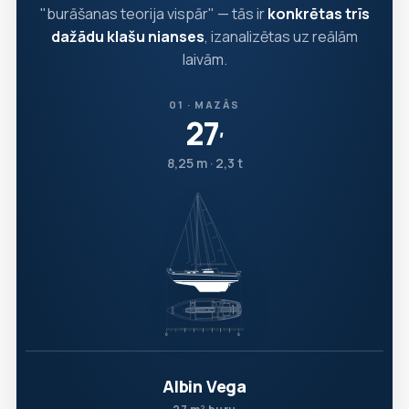
"burāšanas teorija vispār" — tās ir
konkrētas trīs
dažādu klašu nianses
, izanalizētas uz reālām
laivām.
01 · MAZĀS
27
′
8,25 m · 2,3 t
Albin Vega