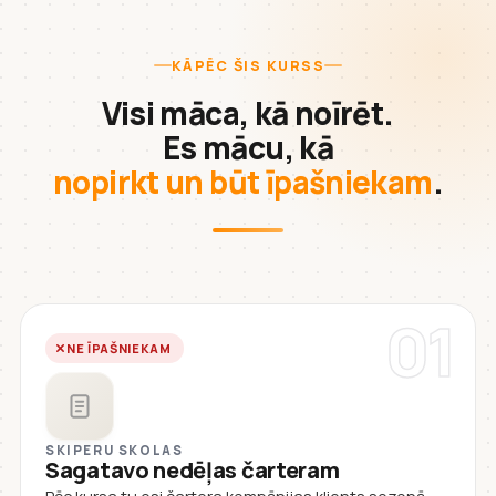
KĀPĒC ŠIS KURSS
Visi māca, kā noīrēt.
Es mācu, kā
nopirkt un būt īpašniekam
.
01
NE ĪPAŠNIEKAM
SKIPERU SKOLAS
Sagatavo nedēļas čarteram