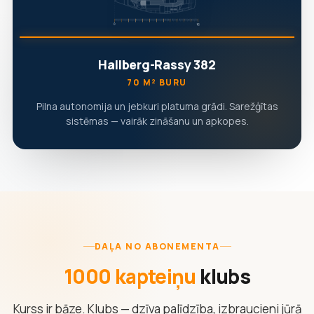
Hallberg-Rassy 382
70 M² BURU
Pilna autonomija un jebkuri platuma grādi. Sarežģītas
sistēmas — vairāk zināšanu un apkopes.
DAĻA NO ABONEMENTA
1000 kapteiņu
klubs
Kurss ir bāze. Klubs — dzīva palīdzība, izbraucieni jūrā