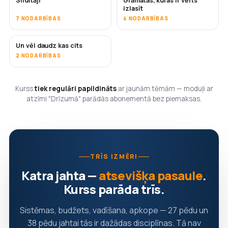
Sildītāji
Grāmatas, kuras ir vērts
DRĪZUMĀ
DRĪZUMĀ
izlasīt
7 NODARBĪBAS
4 NODARBĪBAS
Un vēl daudz kas cits
DRĪZUMĀ
2 NODARBĪBAS
Kurss
tiek regulāri papildināts
ar jaunām tēmām — moduļi ar
atzīmi "Drīzumā" parādās abonementā bez piemaksas.
TRĪS IZMĒRI
Katra jahta —
atsevišķa pasaule
.
Kurss parāda trīs.
Sistēmas, budžets, vadīšana, apkope — 27 pēdu un
38 pēdu jahtai tās ir dažādas disciplīnas. Tā nav