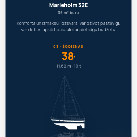
Marieholm 32E
36 m² buru
Komforta un izmaksu līdzsvars. Var dzīvot pastāvīgi,
var doties apkārt pasaulei ar pieticīgu budžetu.
03 · ŠODIENAS
38
′
11,62 m · 10 t