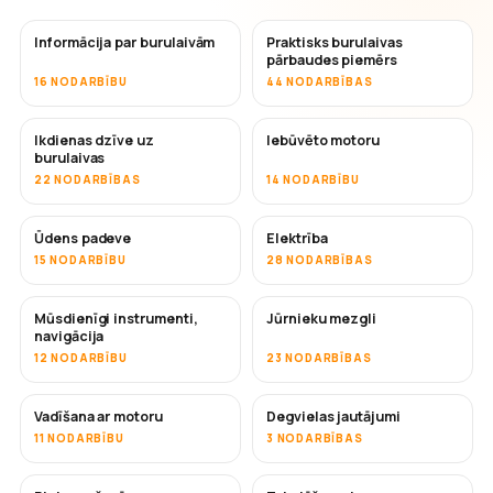
Informācija par burulaivām
Praktisks burulaivas
pārbaudes piemērs
16 NODARBĪBU
44 NODARBĪBAS
Ikdienas dzīve uz
Iebūvēto motoru
burulaivas
22 NODARBĪBAS
14 NODARBĪBU
Ūdens padeve
Elektrība
15 NODARBĪBU
28 NODARBĪBAS
Mūsdienīgi instrumenti,
Jūrnieku mezgli
navigācija
12 NODARBĪBU
23 NODARBĪBAS
Vadīšana ar motoru
Degvielas jautājumi
11 NODARBĪBU
3 NODARBĪBAS