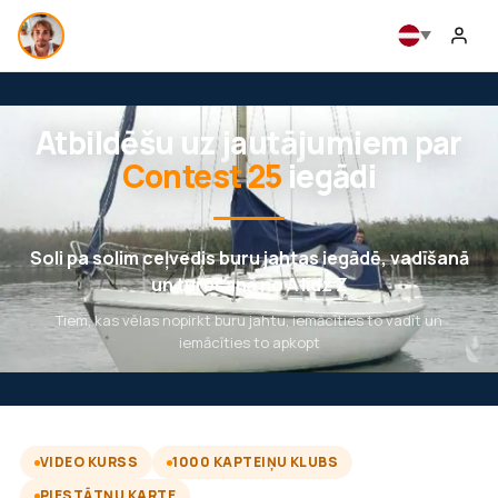
Atbildēšu uz jautājumiem par
Contest 25
iegādi
Soli pa solim ceļvedis buru jahtas iegādē, vadīšanā
un turēšanā no A līdz Z
Tiem, kas vēlas nopirkt buru jahtu, iemācīties to vadīt un
iemācīties to apkopt
VIDEO KURSS
1000 KAPTEIŅU KLUBS
PIESTĀTŅU KARTE