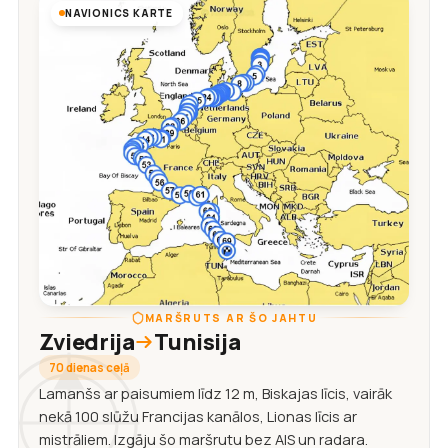
NAVIONICS KARTE
MARŠRUTS AR ŠO JAHTU
Zviedrija
Tunisija
70 dienas ceļā
Lamanšs ar paisumiem līdz 12 m, Biskajas līcis, vairāk
nekā 100 slūžu Francijas kanālos, Lionas līcis ar
mistrāliem. Izgāju šo maršrutu bez AIS un radara.