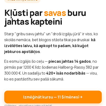
Kļūsti par
savas
buru
jahtas kapteini
Starp "gribu savu jahtu" un "droši izgāju jūrā" ir viss, ko
skolās nemāca, bet blogos stāsta tikai pa druskai:
kā
izvēlēties laivu, kā apkopt to pašam, kā kuģot
jebkuros apstākļos
.
Es esmu izgājis šo ceļu —
piecas jahtas 14 gados
, no
pirmās par 1200 € līdz šodienas Hallberg-Rassy 382 par
300 000 €. Un sadalīju to
420+ īsās nodarbībās
— visu,
ko es pastāstītu sev pašā sākumā.
Izmēģināt kursu — 11 $/mēnesī
Stripe · atcelšana jebkurā brīdī