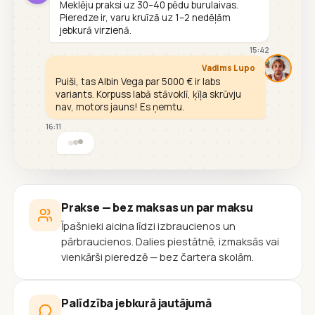
Meklēju praksi uz 30–40 pēdu burulaivas.
Pieredze ir, varu kruīzā uz 1–2 nedēļām
jebkurā virzienā.
15:42
Vadims Lupo
Puiši, tas Albin Vega par 5000 € ir labs
variants. Korpuss labā stāvoklī, ķīļa skrūvju
nav, motors jauns! Es ņemtu.
16:11
Prakse — bez maksas un par maksu
Īpašnieki aicina līdzi izbraucienos un
pārbraucienos. Dalies piestātnē, izmaksās vai
vienkārši pieredzē — bez čartera skolām.
Palīdzība jebkurā jautājumā