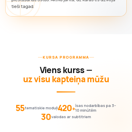
tieši tagad.
KURSA PROGRAMMA
Viens kurss —
uz visu kapteiņa mūžu
55
420
īsas nodarbības pa 3–
+
tematiskie moduļi
10 minūtēm
30
valodas ar subtitriem