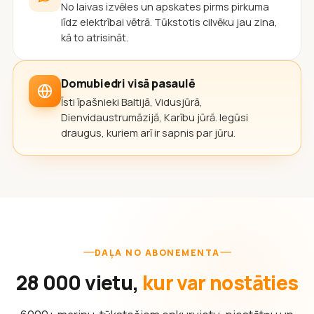
No laivas izvēles un apskates pirms pirkuma
līdz elektrībai vētrā. Tūkstotis cilvēku jau zina,
kā to atrisināt.
Domubiedri visā pasaulē
Īsti īpašnieki Baltijā, Vidusjūrā,
Dienvidaustrumāzijā, Karību jūrā. Iegūsi
draugus, kuriem arī ir sapnis par jūru.
DAĻA NO ABONEMENTA
28 000 vietu,
kur var nostāties