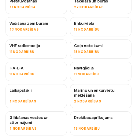
Pietauvošanās
Takelāža un buras
41 NODARBĪBA
22 NODARBĪBAS
Vadīšana zem burām
Enkurvieta
43 NODARBĪBAS
15 NODARBĪBU
VHF radiostacija
Ceļa noteikumi
11 NODARBĪBU
15 NODARBĪBU
I-A-L-A
Navigācija
11 NODARBĪBU
11 NODARBĪBU
Laikapstākļi
Marinu un enkurvietu
meklēšana
3 NODARBĪBAS
2 NODARBĪBAS
Glābšanas vestes un
Drošības aprīkojums
stiprinājumi
4 NODARBĪBAS
18 NODARBĪBU