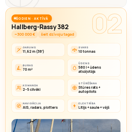
02
ŠODIEN · AKTĪVĀ
Hallberg-Rassy 382
~300 000 €
šeit dzīvoju tagad
GARUMS
SVARS
11,62 m (38′)
10 tonnas
ŪDENS
BURAS
580 l + ūdens
70 m²
atsāļotājs
STŪRĒŠANA
KOMANDA
Stūres rats +
2–5 cilvēki
autopilots
NAVIGĀCIJA
ELEKTRĪBA
AIS, radars, plotters
Litijs + saule + vējš