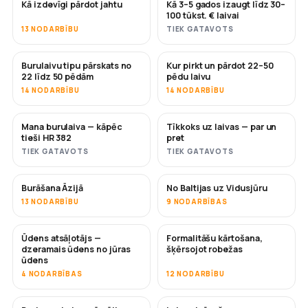
Kā izdevīgi pārdot jahtu
Kā 3–5 gados izaugt līdz 30–
JAUNS
JAUNS
100 tūkst. € laivai
13 NODARBĪBU
TIEK GATAVOTS
Burulaivu tipu pārskats no
Kur pirkt un pārdot 22–50
DRĪZUMĀ
DRĪZUMĀ
22 līdz 50 pēdām
pēdu laivu
14 NODARBĪBU
14 NODARBĪBU
Mana burulaiva — kāpēc
Tīkkoks uz laivas — par un
DRĪZUMĀ
DRĪZUMĀ
tieši HR 382
pret
TIEK GATAVOTS
TIEK GATAVOTS
Burāšana Āzijā
No Baltijas uz Vidusjūru
DRĪZUMĀ
DRĪZUMĀ
13 NODARBĪBU
9 NODARBĪBAS
Ūdens atsāļotājs —
Formalitāšu kārtošana,
DRĪZUMĀ
dzeramais ūdens no jūras
šķērsojot robežas
ūdens
4 NODARBĪBAS
12 NODARBĪBU