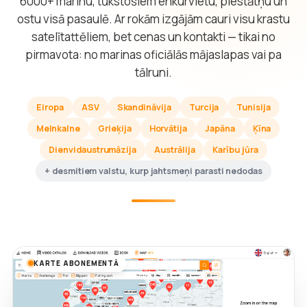
6000+ marinu, tūkstošiem enkurvietu, piestātņu un
ostu visā pasaulē. Ar rokām izgājām cauri visu krastu
satelītattēliem, bet cenas un kontakti — tikai no
pirmavota: no marinas oficiālās mājaslapas vai pa
tālruni.
Eiropa
ASV
Skandināvija
Turcija
Tunisija
Melnkalne
Grieķija
Horvātija
Japāna
Ķīna
Dienvidaustrumāzija
Austrālija
Karību jūra
+ desmitiem valstu, kurp jahtsmeņi parasti nedodas
KARTE ABONEMENTĀ