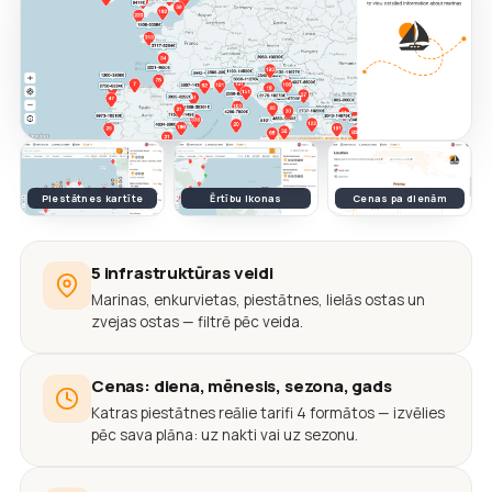
Piestātnes kartīte
Ērtību ikonas
Cenas pa dienām
5 infrastruktūras veidi
Marinas, enkurvietas, piestātnes, lielās ostas un
zvejas ostas — filtrē pēc veida.
Cenas: diena, mēnesis, sezona, gads
Katras piestātnes reālie tarifi 4 formātos — izvēlies
pēc sava plāna: uz nakti vai uz sezonu.