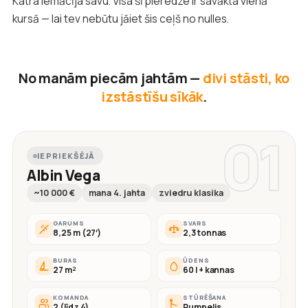
Katra iemācīja savu. Visa šī pieredze ir savākta vienā
kursā — lai tev nebūtu jāiet šis ceļš no nulles.
No manām piecām jahtām —
divi stāsti, ko
izstāstīšu sīkāk
.
01
IEPRIEKŠĒJĀ
Albin Vega
~10 000 €
mana 4. jahta
zviedru klasika
GARUMS
SVARS
8,25 m (27′)
2,3 tonnas
BURAS
ŪDENS
27 m²
60 l + kannas
KOMANDA
STŪRĒŠANA
2 (līdz 4)
Rumpelis