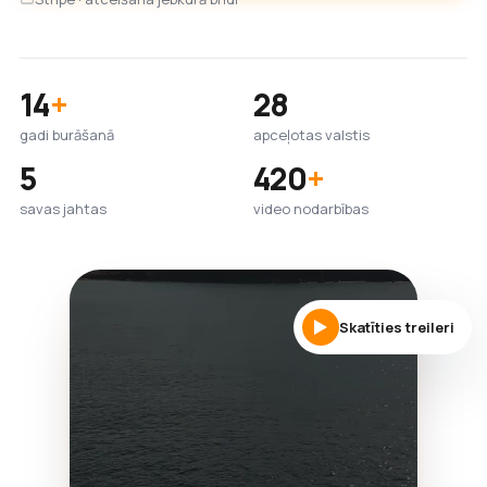
14
+
28
gadi burāšanā
apceļotas valstis
5
420
+
savas jahtas
video nodarbības
Skatīties treileri