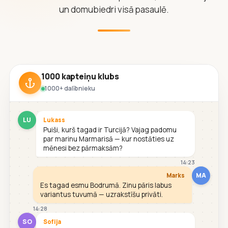
un domubiedri visā pasaulē.
1000 kapteiņu klubs
1000+ dalībnieku
LU
Lukass
Puiši, kurš tagad ir Turcijā? Vajag padomu
par marinu Marmarisā — kur nostāties uz
mēnesi bez pārmaksām?
14:23
MA
Marks
Es tagad esmu Bodrumā. Zinu pāris labus
variantus tuvumā — uzrakstīšu privāti.
14:28
SO
Sofija