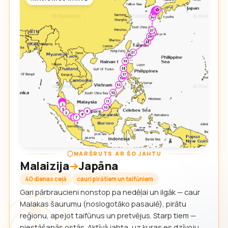
MARŠRUTS AR ŠO JAHTU
Malaizija
Japāna
40 dienas ceļā
cauri pirātiem un taifūniem
Gari pārbraucieni nonstop pa nedēļai un ilgāk — caur
Malakas šaurumu (noslogotāko pasaulē), pirātu
reģionu, apejot taifūnus un pretvējus. Starp tiem —
piestāšanās ostās. Aktīvā jahta, uz kuras es dzīvoju