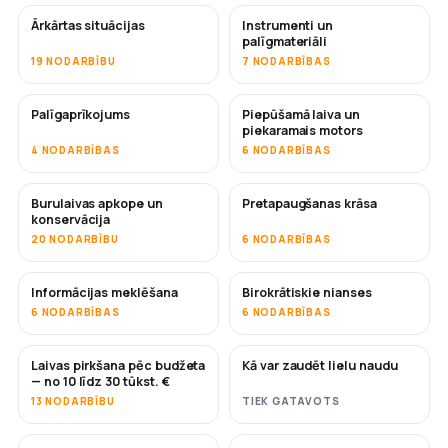
Ārkārtas situācijas
Instrumenti un
palīgmateriāli
19 NODARBĪBU
7 NODARBĪBAS
Palīgaprīkojums
Piepūšamā laiva un
piekaramais motors
4 NODARBĪBAS
6 NODARBĪBAS
Burulaivas apkope un
Pretapaugšanas krāsa
DRĪZUMĀ
konservācija
20 NODARBĪBU
6 NODARBĪBAS
Informācijas meklēšana
Birokrātiskie nianses
6 NODARBĪBAS
6 NODARBĪBAS
Laivas pirkšana pēc budžeta
Kā var zaudēt lielu naudu
DRĪZUMĀ
DRĪZUMĀ
— no 10 līdz 30 tūkst. €
13 NODARBĪBU
TIEK GATAVOTS