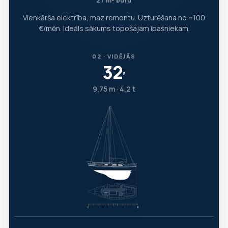
27 m² buru
Vienkārša elektrība, maz remontu. Uzturēšana no ~100
€/mēn. Ideāls sākums topošajam īpašniekam.
02 · VIDĒJĀS
32
′
9,75 m · 4,2 t