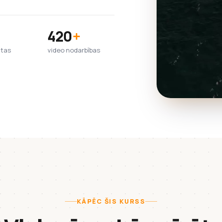
420
+
htas
video nodarbības
KĀPĒC ŠIS KURSS