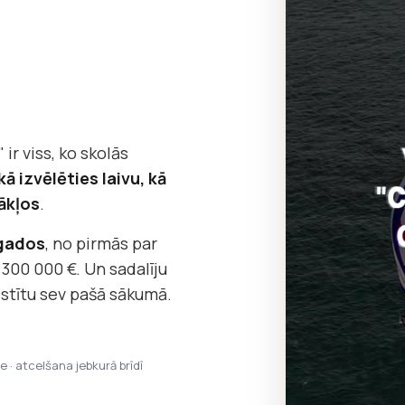
 ir viss, ko skolās
kā izvēlēties laivu, kā
ākļos
.
 gados
, no pirmās par
 300 000 €. Un sadalīju
āstītu sev pašā sākumā.
pe · atcelšana jebkurā brīdī