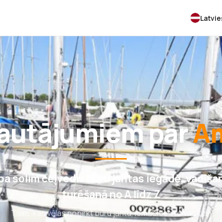
Latvi
jautājumiem par
Am
 pa solim ceļvedis buru jahtas iegādē, vadīša
turēšanā no A līdz Z
Tiem, kas vēlas nopirkt buru jahtu, iemācīties to vadīt un