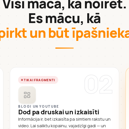
Visi māca, kā noīrēt.
Es mācu, kā
pirkt un būt īpašnie
02
TIKAI FRAGMENTI
BLOGI UN YOUTUBE
Dod pa druskai un izkaisīti
Informācija ir, bet izkaisīta pa simtiem rakstu un
video. Lai saliktu kopainu, vajadzīgi gadi — un