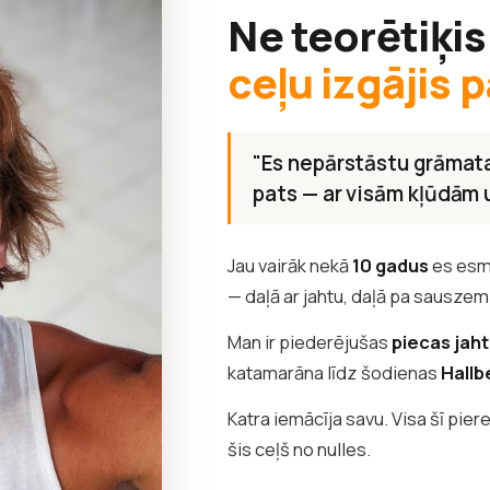
Ne teorētiķis
ceļu izgājis p
"Es nepārstāstu grāmata
pats — ar visām kļūdām
Jau vairāk nekā
10 gadus
es esm
— daļā ar jahtu, daļā pa sauszem
Man ir piederējušas
piecas jah
katamarāna līdz šodienas
Hallb
Katra iemācīja savu. Visa šī pier
šis ceļš no nulles.