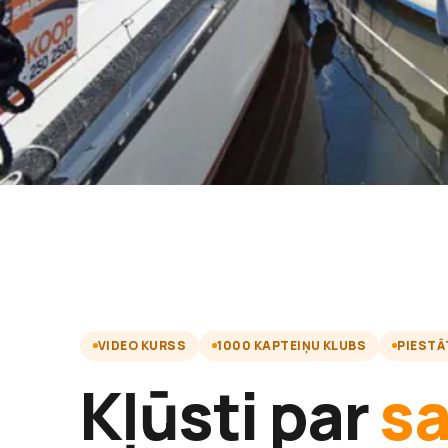
VIDEO KURSS
1000 KAPTEIŅU KLUBS
PIESTĀ
Kļūsti par
s