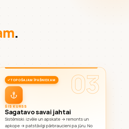
kam
.
03
TOPOŠAJAM ĪPAŠNIEKAM
ŠIS KURSS
Sagatavo savai jahtai
Sistēmiski: izvēle un apskate → remonts un
apkope → patstāvīgi pārbraucieni pa jūru. No