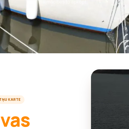
iemācīties to apkopt
TŅU KARTE
avas