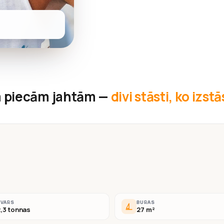
 piecām jahtām —
divi stāsti, ko izst
SVARS
BURAS
,3 tonnas
27 m²