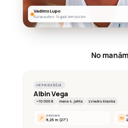
Vadims Lupo
Kursa autors · 14 gadi zem burām
No manām
IEPRIEKŠĒJĀ
Albin Vega
~10 000 €
mana 4. jahta
zviedru klasika
GARUMS
8,25 m (27′)
2