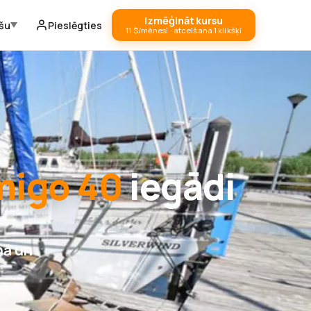
Izmēģināt kursu
ešu
Pieslēgties
11 $/mēnesī · atcelšana 1 klikšķī
igo 40
iegādi
nā un