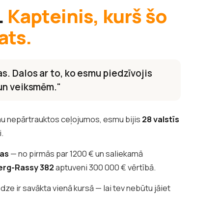
.
Kapteinis, kurš šo
ats.
s. Dalos ar to, ko esmu piedzīvojis
 un veiksmēm."
u nepārtrauktos ceļojumos, esmu bijis
28 valstīs
i.
tas
— no pirmās par 1200 € un saliekamā
erg-Rassy 382
aptuveni 300 000 € vērtībā.
edze ir savākta vienā kursā — lai tev nebūtu jāiet