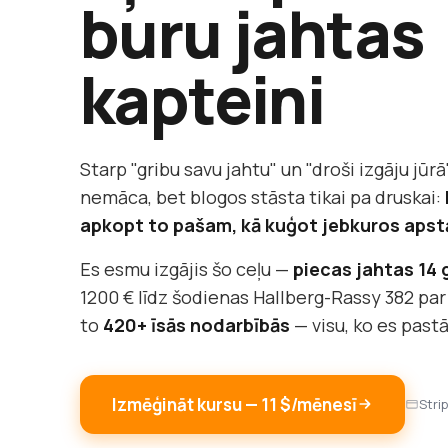
buru jahtas
kapteini
Starp "gribu savu jahtu" un "droši izgāju jūrā"
nemāca, bet blogos stāsta tikai pa druskai:
apkopt to pašam, kā kuģot jebkuros apst
Es esmu izgājis šo ceļu —
piecas jahtas 14
1200 € līdz šodienas Hallberg-Rassy 382 par
to
420+ īsās nodarbībās
— visu, ko es past
Izmēģināt kursu — 11 $/mēnesī
Stri