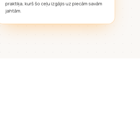
praktiķa, kurš šo ceļu izgājis uz piecām savām
jahtām.