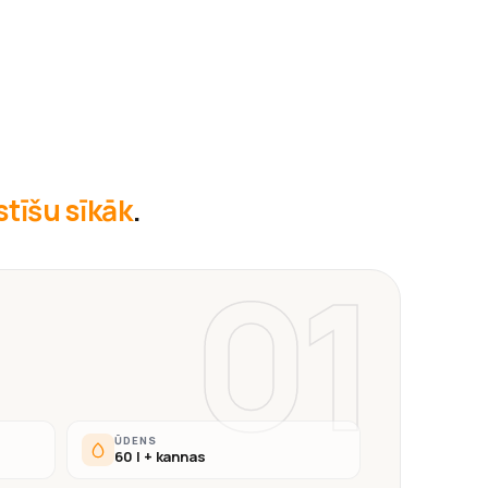
āstīšu sīkāk
.
01
ŪDENS
60 l + kannas