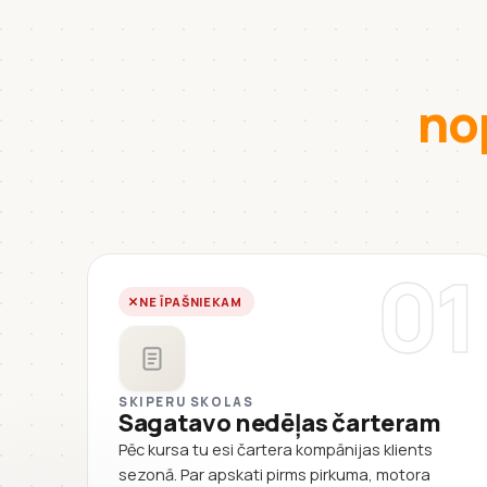
no
01
NE ĪPAŠNIEKAM
SKIPERU SKOLAS
Sagatavo nedēļas čarteram
Pēc kursa tu esi čartera kompānijas klients
sezonā. Par apskati pirms pirkuma, motora