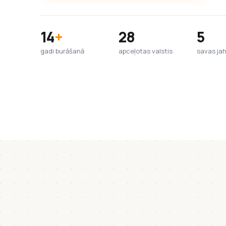
14
+
28
5
gadi burāšanā
apceļotas valstis
savas ja