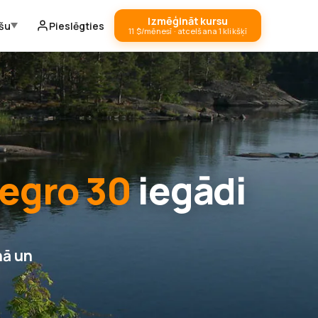
Izmēģināt kursu
ešu
Pieslēgties
11 $/mēnesī · atcelšana 1 klikšķī
legro 30
iegādi
nā un