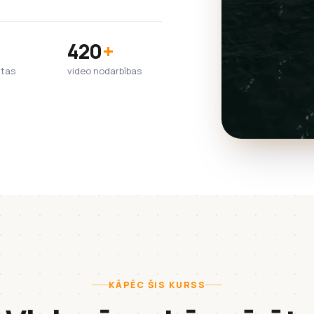
420
+
htas
video nodarbības
KĀPĒC ŠIS KURSS