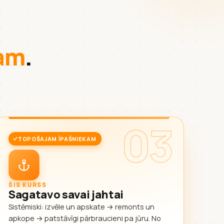
kam
.
03
TOPOŠAJAM ĪPAŠNIEKAM
ŠIS KURSS
Sagatavo savai jahtai
Sistēmiski: izvēle un apskate → remonts un
apkope → patstāvīgi pārbraucieni pa jūru. No