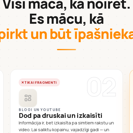
Visi māca, kā noīrēt.
Es mācu, kā
pirkt un būt īpašnie
02
TIKAI FRAGMENTI
BLOGI UN YOUTUBE
Dod pa druskai un izkaisīti
Informācija ir, bet izkaisīta pa simtiem rakstu un
video. Lai saliktu kopainu, vajadzīgi gadi — un