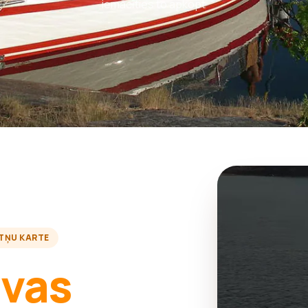
iemācīties to apkopt
TŅU KARTE
avas