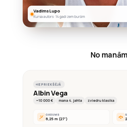
Vadims Lupo
Kursa autors · 14 gadi zem burām
No manām
IEPRIEKŠĒJĀ
Albin Vega
~10 000 €
mana 4. jahta
zviedru klasika
GARUMS
8,25 m (27′)
2