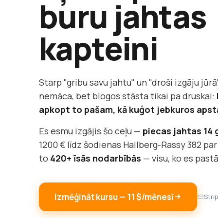
buru jahtas
kapteini
Starp "gribu savu jahtu" un "droši izgāju jūrā"
nemāca, bet blogos stāsta tikai pa druskai:
apkopt to pašam, kā kuģot jebkuros apst
Es esmu izgājis šo ceļu —
piecas jahtas 14
1200 € līdz šodienas Hallberg-Rassy 382 par
to
420+ īsās nodarbībās
— visu, ko es past
Izmēģināt kursu — 11 $/mēnesī
Stri