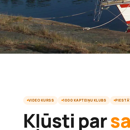
VIDEO KURSS
1000 KAPTEIŅU KLUBS
PIESTĀ
Kļūsti par
s