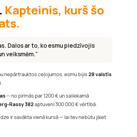
.
Kapteinis, kurš šo
ats.
s. Dalos ar to, ko esmu piedzīvojis
 un veiksmēm."
u nepārtrauktos ceļojumos, esmu bijis
28 valstīs
i.
tas
— no pirmās par 1200 € un saliekamā
erg-Rassy 382
aptuveni 300 000 € vērtībā.
edze ir savākta vienā kursā — lai tev nebūtu jāiet