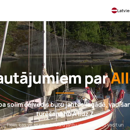
Latvi
jautājumiem par
Al
 pa solim ceļvedis buru jahtas iegādē, vadīša
turēšanā no A līdz Z
Tiem, kas vēlas nopirkt buru jahtu, iemācīties to vadīt un