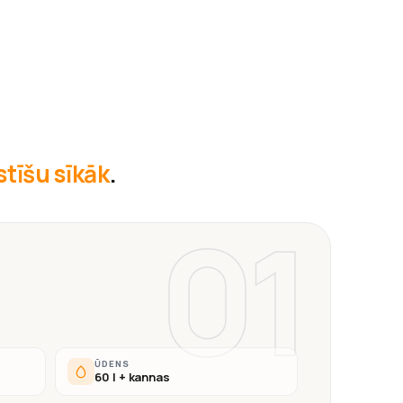
āstīšu sīkāk
.
01
ŪDENS
60 l + kannas