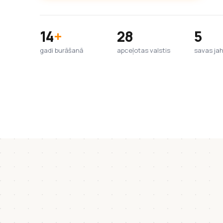
14
+
28
5
gadi burāšanā
apceļotas valstis
savas ja