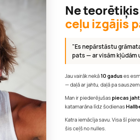
Ne teorētiķis
ceļu izgājis p
"Es nepārstāstu grāmata
pats — ar visām kļūdām
Jau vairāk nekā
10 gadus
es esm
— daļā ar jahtu, daļā pa sauszem
Man ir piederējušas
piecas jah
katamarāna līdz šodienas
Hallb
Katra iemācīja savu. Visa šī pier
šis ceļš no nulles.