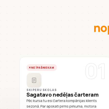
no
01
NE ĪPAŠNIEKAM
SKIPERU SKOLAS
Sagatavo nedēļas čarteram
Pēc kursa tu esi čartera kompānijas klients
sezonā. Par apskati pirms pirkuma, motora