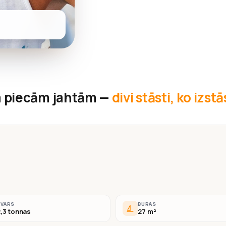
 piecām jahtām —
divi stāsti, ko izst
SVARS
BURAS
,3 tonnas
27 m²