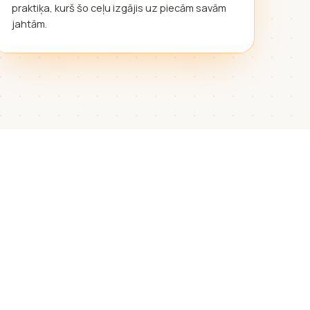
praktiķa, kurš šo ceļu izgājis uz piecām savām
jahtām.