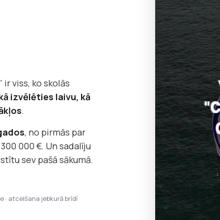
 ir viss, ko skolās
kā izvēlēties laivu, kā
ākļos
.
 gados
, no pirmās par
 300 000 €. Un sadalīju
āstītu sev pašā sākumā.
pe · atcelšana jebkurā brīdī