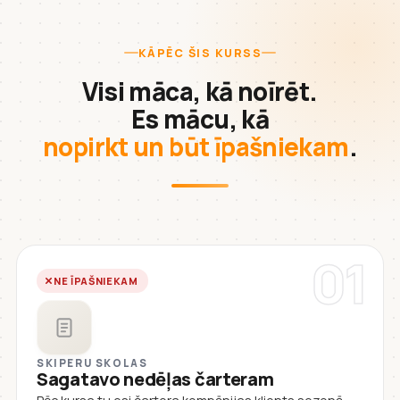
KĀPĒC ŠIS KURSS
Visi māca, kā noīrēt.
Es mācu, kā
nopirkt un būt īpašniekam
.
01
NE ĪPAŠNIEKAM
SKIPERU SKOLAS
Sagatavo nedēļas čarteram