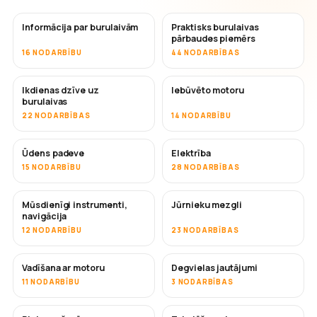
Informācija par burulaivām
Praktisks burulaivas
pārbaudes piemērs
16 NODARBĪBU
44 NODARBĪBAS
Ikdienas dzīve uz
Iebūvēto motoru
burulaivas
22 NODARBĪBAS
14 NODARBĪBU
Ūdens padeve
Elektrība
15 NODARBĪBU
28 NODARBĪBAS
Mūsdienīgi instrumenti,
Jūrnieku mezgli
navigācija
12 NODARBĪBU
23 NODARBĪBAS
Vadīšana ar motoru
Degvielas jautājumi
11 NODARBĪBU
3 NODARBĪBAS