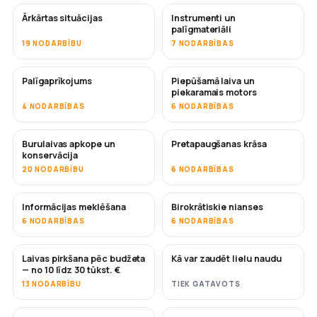
Ārkārtas situācijas
Instrumenti un
palīgmateriāli
19 NODARBĪBU
7 NODARBĪBAS
Palīgaprīkojums
Piepūšamā laiva un
piekaramais motors
4 NODARBĪBAS
6 NODARBĪBAS
Burulaivas apkope un
Pretapaugšanas krāsa
DRĪZUMĀ
konservācija
20 NODARBĪBU
6 NODARBĪBAS
Informācijas meklēšana
Birokrātiskie nianses
6 NODARBĪBAS
6 NODARBĪBAS
Laivas pirkšana pēc budžeta
Kā var zaudēt lielu naudu
DRĪZUMĀ
DRĪZUMĀ
— no 10 līdz 30 tūkst. €
13 NODARBĪBU
TIEK GATAVOTS