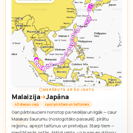
MARŠRUTS AR ŠO JAHTU
Malaizija
Japāna
40 dienas ceļā
cauri pirātiem un taifūniem
Gari pārbraucieni nonstop pa nedēļai un ilgāk — caur
Malakas šaurumu (noslogotāko pasaulē), pirātu
reģionu, apejot taifūnus un pretvējus. Starp tiem —
piestāšanās ostās. Aktīvā jahta, uz kuras es dzīvoju