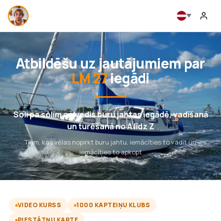
Atbildēšu uz jautājumiem par
LM 27
iegādi
Soli pa solim ceļvedis buru jahtas iegādē, vadīšanā
un turēšanā no A līdz Z
Tiem, kas vēlas nopirkt buru jahtu, iemācīties to vadīt un
iemācīties to apkopt
VIDEO KURSS
1000 KAPTEIŅU KLUBS
PIESTĀTŅU KARTE