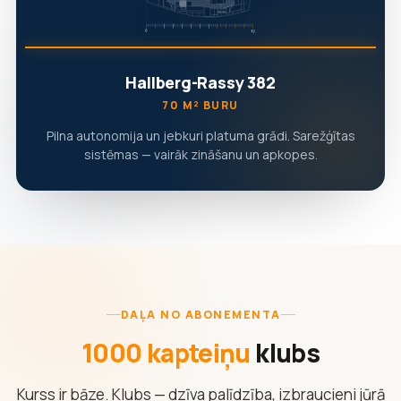
Hallberg-Rassy 382
70 M² BURU
Pilna autonomija un jebkuri platuma grādi. Sarežģītas
sistēmas — vairāk zināšanu un apkopes.
DAĻA NO ABONEMENTA
1000 kapteiņu
klubs
Kurss ir bāze. Klubs — dzīva palīdzība, izbraucieni jūrā