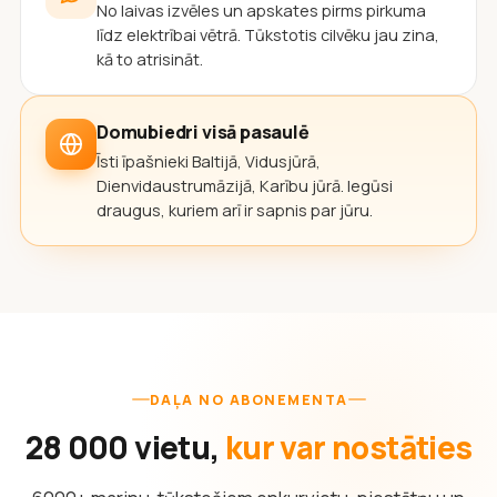
No laivas izvēles un apskates pirms pirkuma
līdz elektrībai vētrā. Tūkstotis cilvēku jau zina,
kā to atrisināt.
Domubiedri visā pasaulē
Īsti īpašnieki Baltijā, Vidusjūrā,
Dienvidaustrumāzijā, Karību jūrā. Iegūsi
draugus, kuriem arī ir sapnis par jūru.
DAĻA NO ABONEMENTA
28 000 vietu,
kur var nostāties