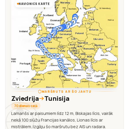
NAVIONICS KARTE
MARŠRUTS AR ŠO JAHTU
Zviedrija
Tunisija
70 dienas ceļā
Lamanšs ar paisumiem līdz 12 m, Biskajas līcis, vairāk
nekā 100 slūžu Francijas kanālos, Lionas līcis ar
mistrāliem. Izgāju šo maršrutu bez AIS un radara.