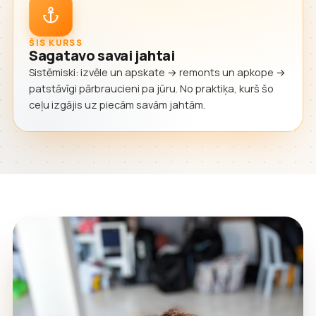
ŠIS KURSS
Sagatavo savai jahtai
Sistēmiski: izvēle un apskate → remonts un apkope →
patstāvīgi pārbraucieni pa jūru. No praktiķa, kurš šo
ceļu izgājis uz piecām savām jahtām.