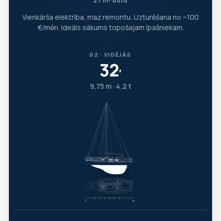
27 m² buru
Vienkārša elektrība, maz remontu. Uzturēšana no ~100
€/mēn. Ideāls sākums topošajam īpašniekam.
02 · VIDĒJĀS
32
′
9,75 m · 4,2 t