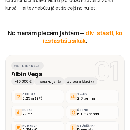
Katra iemācīja savu. Visa šī pieredze ir savākta vienā
kursā — lai tev nebūtu jāiet šis ceļš no nulles.
No manām piecām jahtām —
divi stāsti, ko
izstāstīšu sīkāk
.
01
IEPRIEKŠĒJĀ
Albin Vega
~10 000 €
mana 4. jahta
zviedru klasika
GARUMS
SVARS
8,25 m (27′)
2,3 tonnas
BURAS
ŪDENS
27 m²
60 l + kannas
KOMANDA
STŪRĒŠANA
2 (līdz 4)
Rumpelis