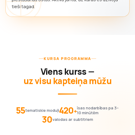
tieši tagad.
KURSA PROGRAMMA
Viens kurss —
uz visu kapteiņa mūžu
55
420
īsas nodarbības pa 3–
+
tematiskie moduļi
10 minūtēm
30
valodas ar subtitriem