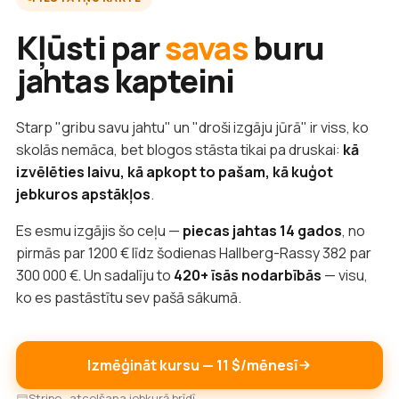
Kļūsti par
savas
buru
jahtas kapteini
Starp "gribu savu jahtu" un "droši izgāju jūrā" ir viss, ko
skolās nemāca, bet blogos stāsta tikai pa druskai:
kā
izvēlēties laivu, kā apkopt to pašam, kā kuģot
jebkuros apstākļos
.
Es esmu izgājis šo ceļu —
piecas jahtas 14 gados
, no
pirmās par 1200 € līdz šodienas Hallberg-Rassy 382 par
300 000 €. Un sadalīju to
420+ īsās nodarbībās
— visu,
ko es pastāstītu sev pašā sākumā.
Izmēģināt kursu — 11 $/mēnesī
Stripe · atcelšana jebkurā brīdī