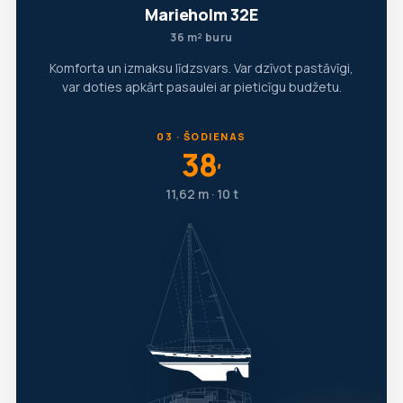
Marieholm 32E
36 m² buru
Komforta un izmaksu līdzsvars. Var dzīvot pastāvīgi,
var doties apkārt pasaulei ar pieticīgu budžetu.
03 · ŠODIENAS
38
′
11,62 m · 10 t