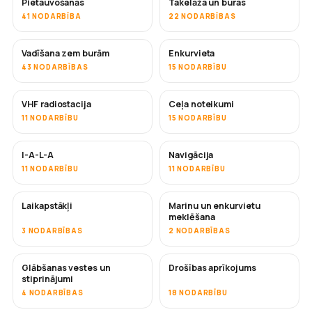
Pietauvošanās
Takelāža un buras
41 NODARBĪBA
22 NODARBĪBAS
Vadīšana zem burām
Enkurvieta
43 NODARBĪBAS
15 NODARBĪBU
VHF radiostacija
Ceļa noteikumi
11 NODARBĪBU
15 NODARBĪBU
I-A-L-A
Navigācija
11 NODARBĪBU
11 NODARBĪBU
Laikapstākļi
Marinu un enkurvietu
meklēšana
3 NODARBĪBAS
2 NODARBĪBAS
Glābšanas vestes un
Drošības aprīkojums
stiprinājumi
4 NODARBĪBAS
18 NODARBĪBU