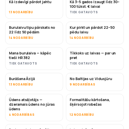
Kā izdevīgi pārdot jahtu
Kā 3–5 gados izaugt līdz 30–
JAUNS
JAUNS
100 tūkst. € laivai
13 NODARBĪBU
TIEK GATAVOTS
Burulaivu tipu pārskats no
Kur pirkt un pārdot 22–50
DRĪZUMĀ
DRĪZUMĀ
22 līdz 50 pēdām
pēdu laivu
14 NODARBĪBU
14 NODARBĪBU
Mana burulaiva — kāpēc
Tīkkoks uz laivas — par un
DRĪZUMĀ
DRĪZUMĀ
tieši HR 382
pret
TIEK GATAVOTS
TIEK GATAVOTS
Burāšana Āzijā
No Baltijas uz Vidusjūru
DRĪZUMĀ
DRĪZUMĀ
13 NODARBĪBU
9 NODARBĪBAS
Ūdens atsāļotājs —
Formalitāšu kārtošana,
DRĪZUMĀ
dzeramais ūdens no jūras
šķērsojot robežas
ūdens
4 NODARBĪBAS
12 NODARBĪBU