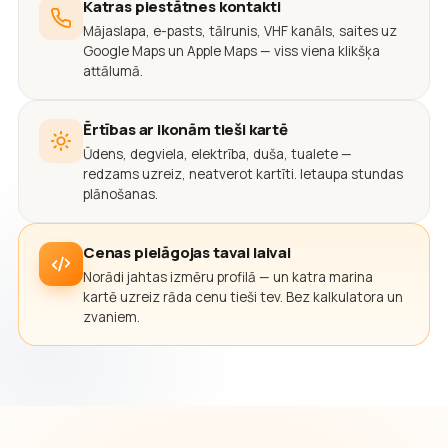
Katras piestātnes kontakti
Mājaslapa, e-pasts, tālrunis, VHF kanāls, saites uz
Google Maps un Apple Maps — viss viena klikšķa
attālumā.
Ērtības ar ikonām tieši kartē
Ūdens, degviela, elektrība, duša, tualete —
redzams uzreiz, neatverot kartīti. Ietaupa stundas
plānošanas.
Cenas pielāgojas tavai laivai
Norādi jahtas izmēru profilā — un katra marina
kartē uzreiz rāda cenu tieši tev. Bez kalkulatora un
zvaniem.