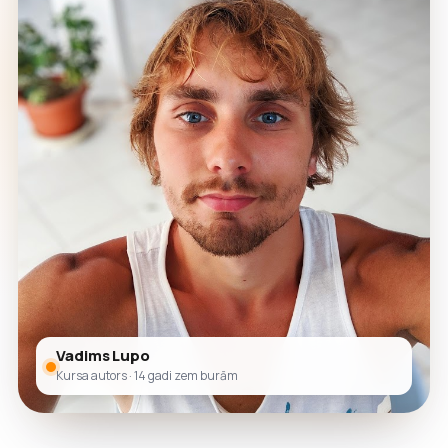
Vadims Lupo
Kursa autors · 14 gadi zem burām