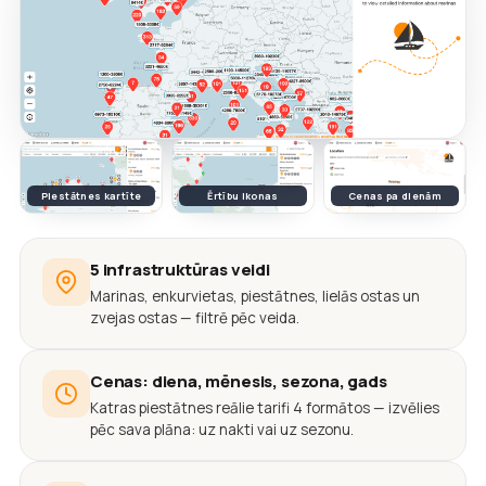
Piestātnes kartīte
Ērtību ikonas
Cenas pa dienām
5 infrastruktūras veidi
Marinas, enkurvietas, piestātnes, lielās ostas un
zvejas ostas — filtrē pēc veida.
Cenas: diena, mēnesis, sezona, gads
Katras piestātnes reālie tarifi 4 formātos — izvēlies
pēc sava plāna: uz nakti vai uz sezonu.