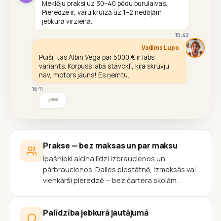
Meklēju praksi uz 30–40 pēdu burulaivas.
Pieredze ir, varu kruīzā uz 1–2 nedēļām
jebkurā virzienā.
15:42
Vadims Lupo
Puiši, tas Albin Vega par 5000 € ir labs
variants. Korpuss labā stāvoklī, ķīļa skrūvju
nav, motors jauns! Es ņemtu.
16:11
Prakse — bez maksas un par maksu
Īpašnieki aicina līdzi izbraucienos un
pārbraucienos. Dalies piestātnē, izmaksās vai
vienkārši pieredzē — bez čartera skolām.
Palīdzība jebkurā jautājumā