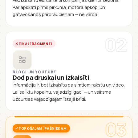
Pēc kursa tu esi čartera kompānijas klients sezonā.
Par apskati pirms pirkuma, motora apkopi un
gatavošanos pārbraucienam — ne vārda.
02
TIKAI FRAGMENTI
BLOGI UN YOUTUBE
Dod pa druskai un izkaisīti
Informācija ir, bet izkaisīta pa simtiem rakstu un video.
Lai saliktu kopainu, vajadzīgi gadi — un veiksme
uzdurties vajadzīgajam īstajā brīdī.
03
TOPOŠAJAM ĪPAŠNIEKAM