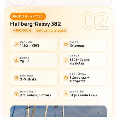
02
ŠODIEN · AKTĪVĀ
Hallberg-Rassy 382
~300 000 €
šeit dzīvoju tagad
GARUMS
SVARS
11,62 m (38′)
10 tonnas
ŪDENS
BURAS
580 l + ūdens
70 m²
atsāļotājs
STŪRĒŠANA
KOMANDA
Stūres rats +
2–5 cilvēki
autopilots
NAVIGĀCIJA
ELEKTRĪBA
AIS, radars, plotters
Litijs + saule + vējš