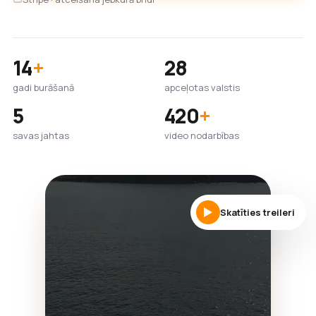
14
+
28
gadi burāšanā
apceļotas valstis
5
420
+
savas jahtas
video nodarbības
Skatīties treileri