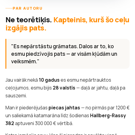
PAR AUTORU
Ne teorētiķis.
Kapteinis, kurš šo ceļu
izgājis pats.
"Es nepārstāstu grāmatas. Dalos ar to, ko
esmu piedzīvojis pats — ar visām kļūdām un
veiksmēm."
Jau vairāk nekā
10 gadus
es esmu nepārtrauktos
ceļojumos, esmu bijis
28 valstīs
— daļā ar jahtu, daļā pa
sauszemi.
Man ir piederējušas
piecas jahtas
— no pirmās par 1200 €
un saliekamā katamarāna līdz šodienas
Hallberg-Rassy
382
aptuveni 300 000 € vērtībā.