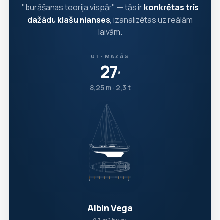
"burāšanas teorija vispār" — tās ir
konkrētas trīs
dažādu klašu nianses
, izanalizētas uz reālām
laivām.
01 · MAZĀS
27
′
8,25 m · 2,3 t
Albin Vega