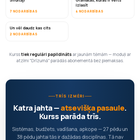
Sildītāji
Grāmatas, kuras ir vērts
DRĪZUMĀ
DRĪZUMĀ
izlasīt
7 NODARBĪBAS
4 NODARBĪBAS
Un vēl daudz kas cits
DRĪZUMĀ
2 NODARBĪBAS
Kurss
tiek regulāri papildināts
ar jaunām tēmām — moduļi ar
atzīmi "Drīzumā" parādās abonementā bez piemaksas.
TRĪS IZMĒRI
Katra jahta —
atsevišķa pasaule
.
Kurss parāda trīs.
Sistēmas, budžets, vadīšana, apkope — 27 pēdu un
38 pēdu jahtai tās ir dažādas disciplīnas. Tā nav