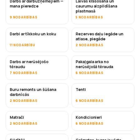
Darbs ar darbuzņēmējiem —
Laivas krāsošana un
DRĪZUMĀ
DRĪZUMĀ
mana pieredze
caurumu aizpildīšana
plastmasā
9 NODARBĪBAS
5 NODARBĪBAS
Darbi ar tīkkoku un koku
Rezerves daļu iegāde un
DRĪZUMĀ
atlase, piegāde
11 NODARBĪBU
2 NODARBĪBAS
Darbs ar nerūsējošo
Pakaļgala arka no
DRĪZUMĀ
tēraudu
nerūsējošā tērauda
7 NODARBĪBAS
6 NODARBĪBAS
Buru remonts un šūšana
Tenti
DRĪZUMĀ
darbnīcās
2 NODARBĪBAS
6 NODARBĪBAS
Matrači
Kondicionieri
DRĪZUMĀ
2 NODARBĪBAS
6 NODARBĪBAS