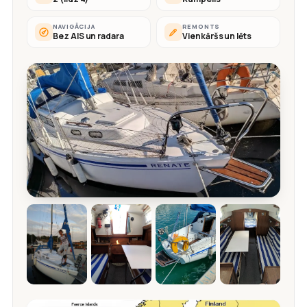
NAVIGĀCIJA
REMONTS
Bez AIS un radara
Vienkāršs un lēts