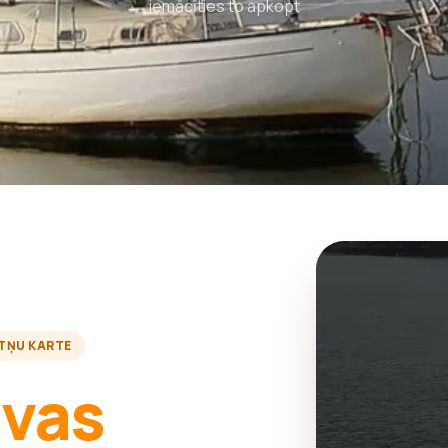
iemācīties to apkopt
TŅU KARTE
avas