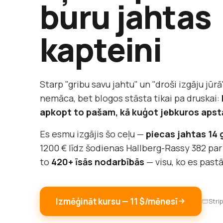
buru jahtas
kapteini
Starp "gribu savu jahtu" un "droši izgāju jūrā"
nemāca, bet blogos stāsta tikai pa druskai:
apkopt to pašam, kā kuģot jebkuros apst
Es esmu izgājis šo ceļu —
piecas jahtas 14
1200 € līdz šodienas Hallberg-Rassy 382 par
to
420+ īsās nodarbībās
— visu, ko es past
Izmēģināt kursu — 11 $/mēnesī
Stri