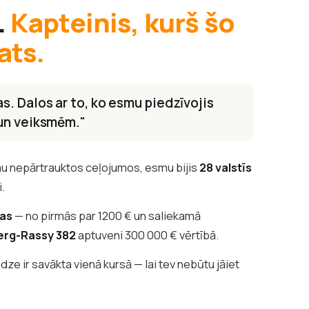
.
Kapteinis, kurš šo
ats.
s. Dalos ar to, ko esmu piedzīvojis
 un veiksmēm."
u nepārtrauktos ceļojumos, esmu bijis
28 valstīs
i.
tas
— no pirmās par 1200 € un saliekamā
erg-Rassy 382
aptuveni 300 000 € vērtībā.
edze ir savākta vienā kursā — lai tev nebūtu jāiet