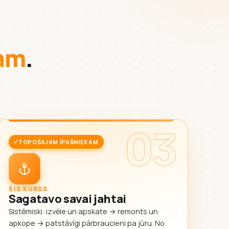
kam
.
03
TOPOŠAJAM ĪPAŠNIEKAM
ŠIS KURSS
Sagatavo savai jahtai
Sistēmiski: izvēle un apskate → remonts un
apkope → patstāvīgi pārbraucieni pa jūru. No