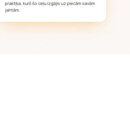
praktiķa, kurš šo ceļu izgājis uz piecām savām
jahtām.