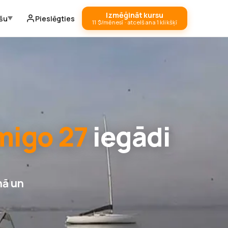
Izmēģināt kursu
ešu
Pieslēgties
11 $/mēnesī · atcelšana 1 klikšķī
migo 27
iegādi
nā un