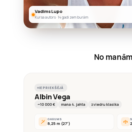
Vadims Lupo
Kursa autors · 14 gadi zem burām
No manām
IEPRIEKŠĒJĀ
Albin Vega
~10 000 €
mana 4. jahta
zviedru klasika
GARUMS
8,25 m (27′)
2