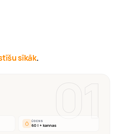
āstīšu sīkāk
.
01
ŪDENS
60 l + kannas