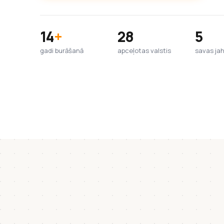
14
+
28
5
gadi burāšanā
apceļotas valstis
savas ja