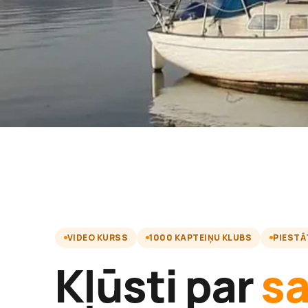
VIDEO KURSS
1000 KAPTEIŅU KLUBS
PIESTĀ
Kļūsti par
s