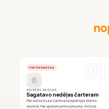
no
01
NE ĪPAŠNIEKAM
SKIPERU SKOLAS
Sagatavo nedēļas čarteram
Pēc kursa tu esi čartera kompānijas klients
sezonā. Par apskati pirms pirkuma, motora