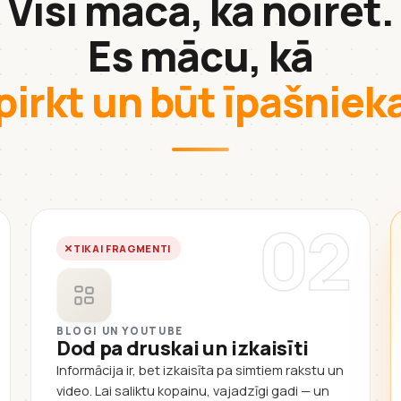
Visi māca, kā noīrēt.
Es mācu, kā
pirkt un būt īpašnie
02
TIKAI FRAGMENTI
BLOGI UN YOUTUBE
Dod pa druskai un izkaisīti
Informācija ir, bet izkaisīta pa simtiem rakstu un
video. Lai saliktu kopainu, vajadzīgi gadi — un