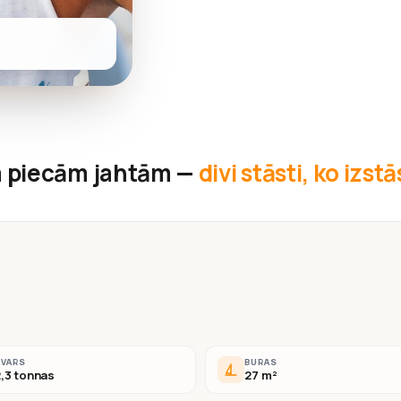
 piecām jahtām —
divi stāsti, ko izst
SVARS
BURAS
,3 tonnas
27 m²