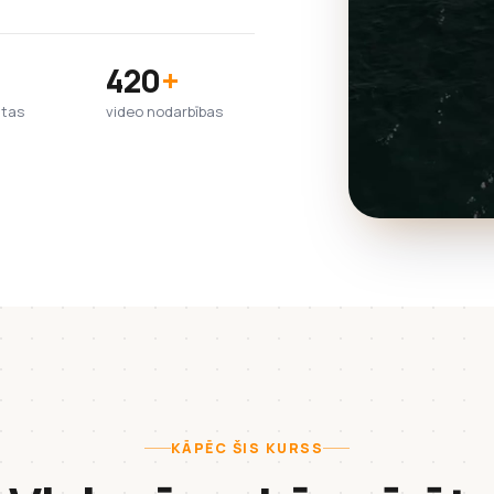
420
+
htas
video nodarbības
KĀPĒC ŠIS KURSS