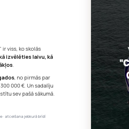
 ir viss, ko skolās
kā izvēlēties laivu, kā
ākļos
.
 gados
, no pirmās par
 300 000 €. Un sadalīju
āstītu sev pašā sākumā.
pe · atcelšana jebkurā brīdī