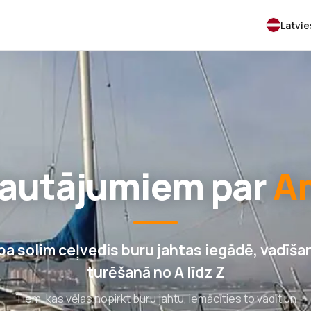
Latvi
 jautājumiem par
A
 pa solim ceļvedis buru jahtas iegādē, vadīša
turēšanā no A līdz Z
Tiem, kas vēlas nopirkt buru jahtu, iemācīties to vadīt un