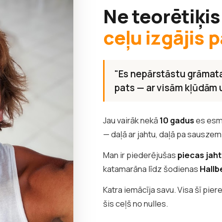
Ne teorētiķis
ceļu izgājis p
"Es nepārstāstu grāmata
pats — ar visām kļūdām
Jau vairāk nekā
10 gadus
es esm
— daļā ar jahtu, daļā pa sauszem
Man ir piederējušas
piecas jah
katamarāna līdz šodienas
Hallb
Katra iemācīja savu. Visa šī pier
šis ceļš no nulles.